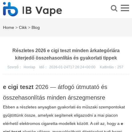
Home
>
Cikk
>
Blog
Részletes 2026 e cigi teszt minden árkategóriára
kiterjedő összehasonlítás és gyakorlati tippek
Szerző：
Honlap
Idő：
2026-01-24T17:26:24+00:00
Kattintás：
257
e cigi teszt
2026 — átfogó útmutató és
összehasonlítás minden árszegmensre
Ebben a részletes anyagban gyakorlati és műszaki szempontokat
gyűjtöttünk össze, amelyek segítenek eligazodni a mai piacon
elérhető elektromos cigaretta-modellek között. A cél az, hogy a
e
cigi teszt
alapján világos, megvalósítható döntéseket tudj hozni,