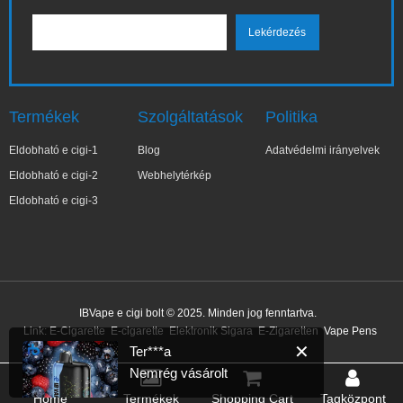
Termékek
Szolgáltatások
Politika
Eldobható e cigi-1
Blog
Adatvédelmi irányelvek
Eldobható e cigi-2
Webhelytérkép
Eldobható e cigi-3
✕
Ter***a
IBVape e cigi bolt © 2025. Minden jog fenntartva.
Nemrég vásárolt
Link:
E-Cigarette
E-cigarette
Elektronik Sigara
E-Zigaretten
Vape Pens
17 perccel ezelőtt
Home
Termékek
Shopping Cart
Tagközpont