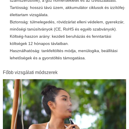
számszerűsítve), a gőz hőmérsékletét és az ízvisszaadást.
Tartósság: hosszú távú üzem, akkumulátor ciklusok és izzítófej-
élettartam vizsgálata.
Biztonság: túlmelegedés, rövidzárlat elleni védelem, gyerekzár,
minőségi tanúsítványok (CE, RoHS és egyéb szabványok).
Költség-haszon arány: kezdeti beruházás és fenntartási
költségek 12 hónapos távlatban.
Használhatóság: tankfeltöltés módja, menülogika, beállítási
lehetőségek és a gyorstöltés támogatása.
Főbb vizsgálati módszerek