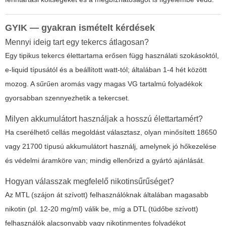
GYIK — gyakran ismételt kérdések
Mennyi ideig tart egy tekercs átlagosan?
Egy tipikus tekercs élettartama erősen függ használati szokásoktól,
e-liquid típusától és a beállított watt-tól; általában 1-4 hét között
mozog. A sűrűen aromás vagy magas VG tartalmú folyadékok
gyorsabban szennyezhetik a tekercset.
Milyen akkumulátort használjak a hosszú élettartamért?
Ha cserélhető cellás megoldást választasz, olyan minősített 18650
vagy 21700 típusú akkumulátort használj, amelynek jó hőkezelése
és védelmi áramköre van; mindig ellenőrizd a gyártó ajánlását.
Hogyan válasszak megfelelő nikotinsűrűséget?
Az MTL (szájon át szívott) felhasználóknak általában magasabb
nikotin (pl. 12-20 mg/ml) válik be, míg a DTL (tüdőbe szívott)
felhasználók alacsonyabb vagy nikotinmentes folyadékot