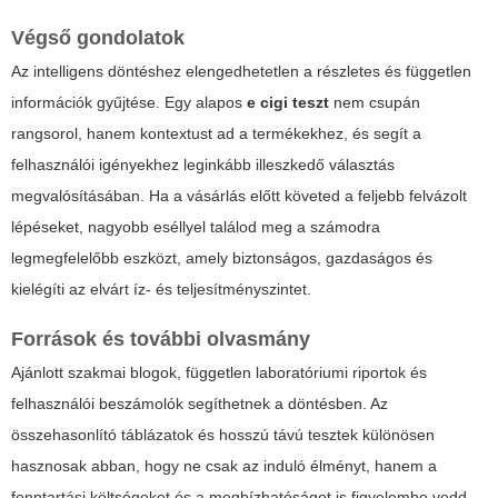
Végső gondolatok
Az intelligens döntéshez elengedhetetlen a részletes és független
információk gyűjtése. Egy alapos
e cigi teszt
nem csupán
rangsorol, hanem kontextust ad a termékekhez, és segít a
felhasználói igényekhez leginkább illeszkedő választás
megvalósításában. Ha a vásárlás előtt követed a feljebb felvázolt
lépéseket, nagyobb eséllyel találod meg a számodra
legmegfelelőbb eszközt, amely biztonságos, gazdaságos és
kielégíti az elvárt íz- és teljesítményszintet.
Források és további olvasmány
Ajánlott szakmai blogok, független laboratóriumi riportok és
felhasználói beszámolók segíthetnek a döntésben. Az
összehasonlító táblázatok és hosszú távú tesztek különösen
hasznosak abban, hogy ne csak az induló élményt, hanem a
fenntartási költségeket és a megbízhatóságot is figyelembe vedd.