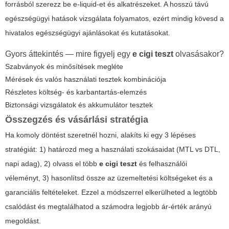
forrásból szerezz be e-liquid-et és alkatrészeket. A hosszú távú
egészségügyi hatások vizsgálata folyamatos, ezért mindig kövesd a
hivatalos egészségügyi ajánlásokat és kutatásokat.
Gyors áttekintés — mire figyelj egy
e cigi teszt
olvasásakor?
Szabványok és minősítések megléte
Mérések és valós használati tesztek kombinációja
Részletes költség- és karbantartás-elemzés
Biztonsági vizsgálatok és akkumulátor tesztek
Összegzés és vásárlási stratégia
Ha komoly döntést szeretnél hozni, alakíts ki egy 3 lépéses
stratégiát: 1) határozd meg a használati szokásaidat (MTL vs DTL,
napi adag), 2) olvass el több
e cigi teszt
és felhasználói
véleményt, 3) hasonlítsd össze az üzemeltetési költségeket és a
garanciális feltételeket. Ezzel a módszerrel elkerülheted a legtöbb
csalódást és megtalálhatod a számodra legjobb ár-érték arányú
megoldást.