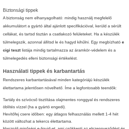
Biztonsági tippek
A biztonság nem elhanyagolható: mindig használj megfelelő
akkumulátort a gyártó által ajánlott specifikációval, kerüld a sérült
cellákat, és tartsd tisztán a csatlakozó felületeket. Ha a készülék
túlmelegszik, azonnal állítsd le és hagyd kihűlni. Egy megbízható
e
cigi teszt
listája mindig tartalmazza az áramkör-védelem és a
túlmelegedés elleni biztonsági értékelést.
Használati tippek és karbantartás
Rendszeres karbantartásával minden kategóriájú készülék
élettartama jelentősen növelhető. Íme a legfontosabb teendők:
Tartály és szívócső tisztítása olajmentes ronggyal és rendszeres
öblítés vízzel (ha a gyártó engedi).
Hevítőfej csere időben: egy átlagos felhasználás mellett 1-4 hét
között változhat a tekercs élettartama.
Használj minőségi e-liquid-et, ami csökkenti az elszennyeződést és