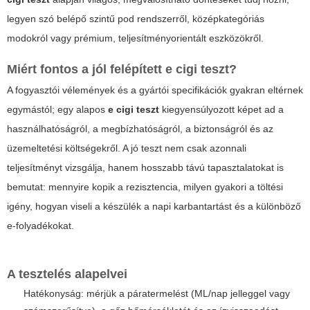
legyen szó belépő szintű pod rendszerről, középkategóriás
modokról vagy prémium, teljesítményorientált eszközökről.
Miért fontos a jól felépített
e cigi teszt
?
A fogyasztói vélemények és a gyártói specifikációk gyakran eltérnek
egymástól; egy alapos
e cigi teszt
kiegyensúlyozott képet ad a
használhatóságról, a megbízhatóságról, a biztonságról és az
üzemeltetési költségekről. A jó teszt nem csak azonnali
teljesítményt vizsgálja, hanem hosszabb távú tapasztalatokat is
bemutat: mennyire kopik a rezisztencia, milyen gyakori a töltési
igény, hogyan viseli a készülék a napi karbantartást és a különböző
e-folyadékokat.
A tesztelés alapelvei
Hatékonyság: mérjük a páratermelést (ML/nap jelleggel vagy