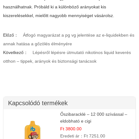
használhatnak. Próbáld ki a különböző arányokat kis
kiszerelésekkel, mielőtt nagyobb mennyiséget vásárolsz.
Előző：
Átfogó magyarázat a pg vg jelentése az e-liquidekben és
annak hatása a gőzölés élményére
Következő：
Lépésről lépésre útmutató nikotinos liquid keverés
otthon – tippek, arányok és biztonsági tanácsok
Kapcsolódó termékek
Őszibaracklé – 12 000 szívással –
eldobható e cigi
Ft 3800.00
Eredeti ár：
Ft 7251.00