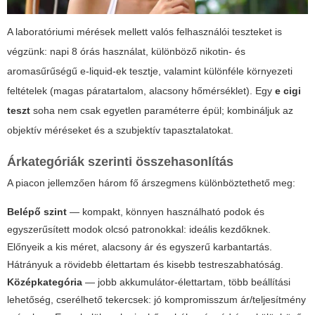
A laboratóriumi mérések mellett valós felhasználói teszteket is
végzünk: napi 8 órás használat, különböző nikotin- és
aromasűrűségű e-liquid-ek tesztje, valamint különféle környezeti
feltételek (magas páratartalom, alacsony hőmérséklet). Egy
e cigi
teszt
soha nem csak egyetlen paraméterre épül; kombináljuk az
objektív méréseket és a szubjektív tapasztalatokat.
Árkategóriák szerinti összehasonlítás
A piacon jellemzően három fő árszegmens különböztethető meg:
Belépő szint
— kompakt, könnyen használható podok és
egyszerűsített modok olcsó patronokkal: ideális kezdőknek.
Előnyeik a kis méret, alacsony ár és egyszerű karbantartás.
Hátrányuk a rövidebb élettartam és kisebb testreszabhatóság.
Középkategória
— jobb akkumulátor-élettartam, több beállítási
lehetőség, cserélhető tekercsek: jó kompromisszum ár/teljesítmény