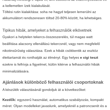
a kellemetlen ízek kialakulását.
Töltési rutin kialakítása: soha ne hagyd teljesen lemerülni az
akkumulátort rendszeresen töltsd 20-80% között, ha lehetséges.
Tipikus hibák, amelyeket a felhasználók elkövetnek
Gyakori a helytelen tekercs-összeszerelés, túl magas watt
beállítása alacsony ellenállású tekercsnél, vagy nem megfelelő
nikotinsűrűség választása. Ezek a hibák csökkentik az eszköz
élettartamát és ronthatják az élményt. Egy helyes
e cigi teszt
ezekre is felhívja a figyelmet, külön kitérve a felhasználói hibák
minimalizálására.
Ajánlások különböző felhasználói csoportoknak
A készülék választásánál gondoljuk át a következőket:
Kezdők:
egyszerű használat, automatikus szabályozás, kompakt
méret. Olyan modelleket javaslunk, amelyeknél a patroncserét és a