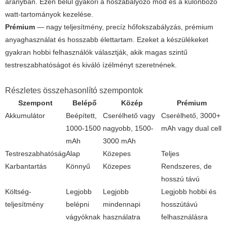
arányban. Ezen belül gyakori a hőszabályozó mód és a különböző
watt-tartományok kezelése.
Prémium
— nagy teljesítmény, precíz hőfokszabályzás, prémium
anyaghasználat és hosszabb élettartam. Ezeket a készülékeket
gyakran hobbi felhasználók választják, akik magas szintű
testreszabhatóságot és kiváló ízélményt szeretnének.
Részletes összehasonlító szempontok
Szempont
Belépő
Közép
Prémium
Akkumulátor
Beépített,
Cserélhető vagy
Cserélhető, 3000+
1000-1500
nagyobb, 1500-
mAh vagy dual cell
mAh
3000 mAh
Testreszabhatóság
Alap
Közepes
Teljes
Karbantartás
Könnyű
Közepes
Rendszeres, de
hosszú távú
Költség-
Legjobb
Legjobb
Legjobb hobbi és
teljesítmény
belépni
mindennapi
hosszútávú
vágyóknak
használatra
felhasználásra