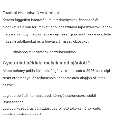
További olvasnivaló és források
Keress független laboratóriumi eredményeket, felhasználói
blogokat és olyan fórumokat, ahol hosszútávú tapasztalatok vannak
megosztva. Egy megbízható
e cigi teszt
gyakran linkeli a részletes
műszaki adatlapokat és a fogyasztói visszajelzéseket.
Általános teljesítmény-összehasonlítás
Gyakorlati példák: melyik mod ajánlott?
Alább néhány példa különböző igényekre; a listát a 2026-os
e cigi
teszt
eredményei és felhasználói tapasztalatok alapján állítottuk
össze:
Legjobb belépő: kompakt pod, könnyű patroncsere, stabil
ízvisszaadás.
Legjobb középáras választás: cserélhető tekercs, jó akkuidő,
többféle porlasztó opció.