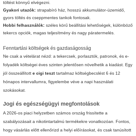
töltést könnyű elvégezni.
Gyakori utazók:
strapabíró ház, hosszú akkumulátor-üzemidő,
gyors töltés és cseppmentes tankok fontosak.
Hobbi felhasználók:
széles körű beállítási lehetőségek, különböző
tekercs opciók, magas teljesítmény és nagy páratermelés.
Fenntartási költségek és gazdaságosság
Ne csak a vételárat nézd: a tekercsek, porlasztók, patronok, és e-
folyadék költségei éves szinten jelentősen növelhetik a kiadást. Egy
jól összeállított
e cigi teszt
tartalmaz költségbecslést 6 és 12
hónapos intervallumra, figyelembe véve a napi használati
szokásokat.
Jogi és egészségügyi megfontolások
A 2026-os piaci helyzetben számos ország frissítette a
szabályozásait a nikotintartalmú termékekre vonatkozóan. Fontos,
hogy vásárlás előtt ellenőrizd a helyi előírásokat, és csak tanúsított