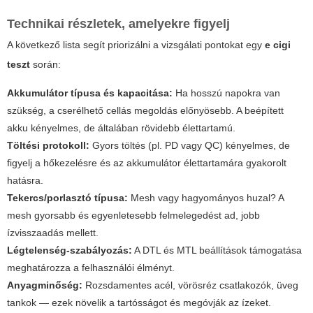
Technikai részletek, amelyekre figyelj
A következő lista segít priorizálni a vizsgálati pontokat egy
e cigi
teszt
során:
Akkumulátor típusa és kapacitása:
Ha hosszú napokra van
szükség, a cserélhető cellás megoldás előnyösebb. A beépített
akku kényelmes, de általában rövidebb élettartamú.
Töltési protokoll:
Gyors töltés (pl. PD vagy QC) kényelmes, de
figyelj a hőkezelésre és az akkumulátor élettartamára gyakorolt
hatásra.
Tekercs/porlasztó típusa:
Mesh vagy hagyományos huzal? A
mesh gyorsabb és egyenletesebb felmelegedést ad, jobb
ízvisszaadás mellett.
Légtelenség-szabályozás:
A DTL és MTL beállítások támogatása
meghatározza a felhasználói élményt.
Anyagminőség:
Rozsdamentes acél, vörösréz csatlakozók, üveg
tankok — ezek növelik a tartósságot és megóvják az ízeket.