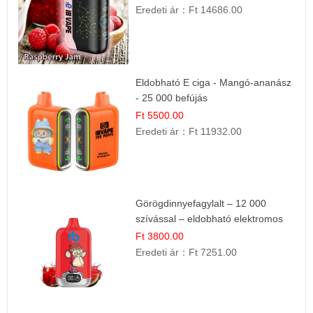
Eredeti ár：
Ft 14686.00
Eldobható E ciga - Mangó-ananász
- 25 000 befújás
Ft 5500.00
Eredeti ár：
Ft 11932.00
Görögdinnyefagylalt – 12 000
szívással – eldobható elektromos
cigi
Ft 3800.00
Eredeti ár：
Ft 7251.00