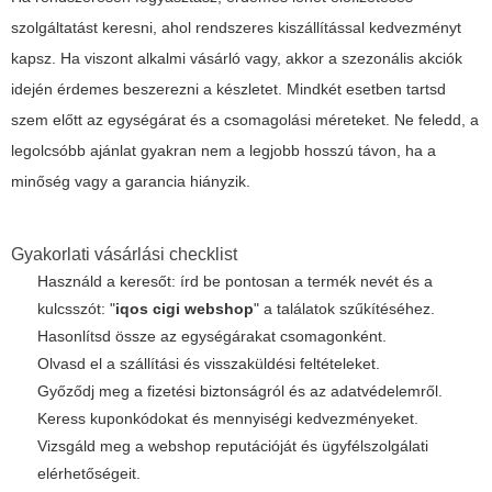
szolgáltatást keresni, ahol rendszeres kiszállítással kedvezményt
kapsz. Ha viszont alkalmi vásárló vagy, akkor a szezonális akciók
idején érdemes beszerezni a készletet. Mindkét esetben tartsd
szem előtt az egységárat és a csomagolási méreteket. Ne feledd, a
legolcsóbb ajánlat gyakran nem a legjobb hosszú távon, ha a
minőség vagy a garancia hiányzik.
Gyakorlati vásárlási checklist
Használd a keresőt: írd be pontosan a termék nevét és a
kulcsszót: "
iqos cigi webshop
" a találatok szűkítéséhez.
Hasonlítsd össze az egységárakat csomagonként.
Olvasd el a szállítási és visszaküldési feltételeket.
Győződj meg a fizetési biztonságról és az adatvédelemről.
Keress kuponkódokat és mennyiségi kedvezményeket.
Vizsgáld meg a webshop reputációját és ügyfélszolgálati
elérhetőségeit.