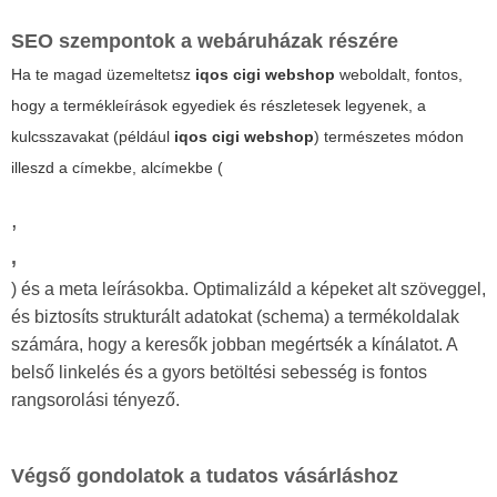
SEO szempontok a webáruházak részére
Ha te magad üzemeltetsz
iqos cigi webshop
weboldalt, fontos,
hogy a termékleírások egyediek és részletesek legyenek, a
kulcsszavakat (például
iqos cigi webshop
) természetes módon
illeszd a címekbe, alcímekbe (
,
,
) és a meta leírásokba. Optimalizáld a képeket alt szöveggel,
és biztosíts strukturált adatokat (schema) a termékoldalak
számára, hogy a keresők jobban megértsék a kínálatot. A
belső linkelés és a gyors betöltési sebesség is fontos
rangsorolási tényező.
Végső gondolatok a tudatos vásárláshoz