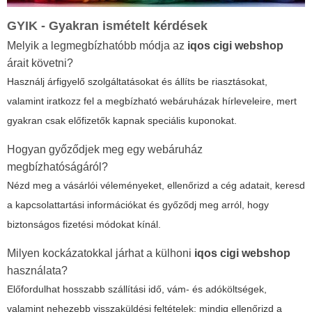
GYIK - Gyakran ismételt kérdések
Melyik a legmegbízhatóbb módja az
iqos cigi webshop
árait követni?
Használj árfigyelő szolgáltatásokat és állíts be riasztásokat,
valamint iratkozz fel a megbízható webáruházak hírleveleire, mert
gyakran csak előfizetők kapnak speciális kuponokat.
Hogyan győződjek meg egy webáruház
megbízhatóságáról?
Nézd meg a vásárlói véleményeket, ellenőrizd a cég adatait, keresd
a kapcsolattartási információkat és győződj meg arról, hogy
biztonságos fizetési módokat kínál.
Milyen kockázatokkal járhat a külhoni
iqos cigi webshop
használata?
Előfordulhat hosszabb szállítási idő, vám- és adóköltségek,
valamint nehezebb visszaküldési feltételek; mindig ellenőrizd a