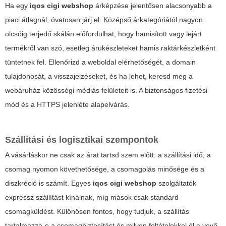
Ha egy
iqos cigi webshop
árképzése jelentősen alacsonyabb a
piaci átlagnál, óvatosan járj el. Középső árkategóriától nagyon
olcsóig terjedő skálán előfordulhat, hogy hamisított vagy lejárt
termékről van szó, esetleg árukészleteket hamis raktárkészletként
tüntetnek fel. Ellenőrizd a weboldal elérhetőségét, a domain
tulajdonosát, a visszajelzéseket, és ha lehet, keresd meg a
webáruház közösségi médiás felületeit is. A biztonságos fizetési
mód és a HTTPS jelenléte alapelvárás.
Szállítási és logisztikai szempontok
A vásárláskor ne csak az árat tartsd szem előtt: a szállítási idő, a
csomag nyomon követhetősége, a csomagolás minősége és a
diszkréció is számít. Egyes
iqos cigi webshop
szolgáltatók
expressz szállítást kínálnak, míg mások csak standard
csomagküldést. Különösen fontos, hogy tudjuk, a szállítás
tartalmazza-e a csomagbiztosítást és milyen feltételekkel él a vevő