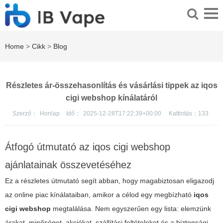
Home
>
Cikk
>
Blog
Részletes ár-összehasonlítás és vásárlási tippek az iqos
cigi webshop kínálatáról
Szerző：
Honlap
Idő：
2025-12-28T17:22:39+00:00
Kattintás：
133
Átfogó útmutató az iqos cigi webshop
ajánlatainak összevetéséhez
Ez a részletes útmutató segít abban, hogy magabiztosan eligazodj
az online piac kínálataiban, amikor a célod egy megbízható
iqos
cigi webshop
megtalálása. Nem egyszerűen egy lista: elemzünk
árakat, minőséget, akciókat, szállítási feltételeket és a biztonsági