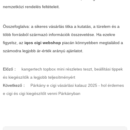
nemzetközi rendelés feltételeit.
Összefoglalva: a sikeres vásárlás titka a kutatás, a türelem és a
több forrásból származó információk összevetése. Ha ezekre
figyelsz, az
iqos cigi webshop
piacán könnyebben megtalálod a
számodra legjobb ár-érték arányú ajánlatot.
Előző：
kangertech topbox mini részletes teszt, beállítási tippek
és kiegészítők a legjobb teljesítményért
Következő：
Párkány e cigi vásárlási kalauz 2025 - hol érdemes
e cigi és cigi kiegészítőt venni Párkányban