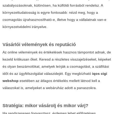
szabályozásoknak, különösen, ha külföldi forrásból rendelsz. A
környezettudatosság is egyre fontosabb: nézd meg, hogy a
csomagolás újrahasznosítható-e, illetve hogy a vállalatnak van-e
környezetvédelmi irányelve.
Vásárlói vélemények és reputáció
Az online vélemények és értékelések hasznos támpontot adnak, de
kezeld kritikusan őket. Keresd a részletes visszajelzéseket, képeket
és olyan beszámolókat, amelyek leírják a csomagolást, a szállítási
időt és az ügyfélszolgálat válaszidejét. Egy megbízható
iqos cigi
webshop
esetében az átlagos értékelés mellett látnod kell a
válaszokat is, amelyeket a webáruház adott a panaszokra.
Stratégia: mikor vásárolj és mikor várj?
Ha rendszeresen fogyasztasz, érdemes lehet előfizetéses