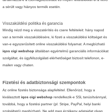
a sérült vagy hiányos termék esetén.
Visszaküldési politika és garancia
Mindig nézd meg a visszatérítés és csere feltételeit: hány napod
van a termék visszaküldésére, ki fizeti a visszaküldési költséget és
van-e egyszerűsített online visszaküldési folyamat. A megbízható
iqos cigi webshop
általában egyértelmű garanciális információkat
szolgáltat, és ügyfélszolgálati elérhetőséget biztosít telefonon, e-
mailen vagy chaten.
Fizetési és adatbiztonsági szempontok
Az online fizetés biztonsága alapfeltétel. Ellenőrizd, hogy a
kiválasztott
iqos cigi webshop
rendelkezik-e SSL tanúsítvánnyal,
továbbá, hogy a fizetési partner (pl. Stripe, PayPal, helyi banki
szolgáltató) megbízható. Ne add meg érzékeny adataidat olyan