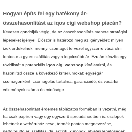
Hogyan építs fel egy hatékony ár-
összehasonlítást az
iqos cigi webshop
piacán?
Kevesen gondolják végig, de az összehasonlítás menete stratégiai
lépéseket igényel. Először is határozd meg az igényeidet: milyen
ízek érdekelnek, mennyi csomagot tervezel egyszerre vásárolni,
fontos-e a gyors szállítás vagy a legolcsóbb ár. Ezután készíts egy
rövidlistát a potenciális
iqos cigi webshop
kínálatairól, és
hasonlítsd össze a következő kritériumokat: egységár
csomagonként, csomagolás tartalma, garanciaidő, és vásárlói
vélemények száma és minősége.
Az összehasonlítást érdemes táblázatos formában is vezetni, még
ha csak papíron vagy egy egyszerű spreadsheetben is: oszlopok
lehetnek a webáruház neve, termék pontos megnevezése,
nettó/bruttó ár, szállítási díj, akciók, kuponok, átvételi lehetőségek