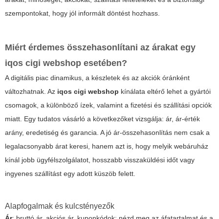
szempontokat, hogy jól informált döntést hozhass.
Miért érdemes összehasonlítani az árakat egy
iqos cigi webshop
esetében?
A digitális piac dinamikus, a készletek és az akciók óránként
változhatnak. Az
iqos cigi webshop
kínálata eltérő lehet a gyártói
csomagok, a különböző ízek, valamint a fizetési és szállítási opciók
miatt. Egy tudatos vásárló a következőket vizsgálja: ár, ár-érték
arány, eredetiség és garancia. A jó ár-összehasonlítás nem csak a
legalacsonyabb árat keresi, hanem azt is, hogy melyik webáruház
kínál jobb ügyfélszolgálatot, hosszabb visszaküldési időt vagy
ingyenes szállítást egy adott küszöb felett.
Alapfogalmak és kulcstényezők
Ár
: bruttó ár, akciós ár, kuponkódok; nézd meg az áfatartalmat és a