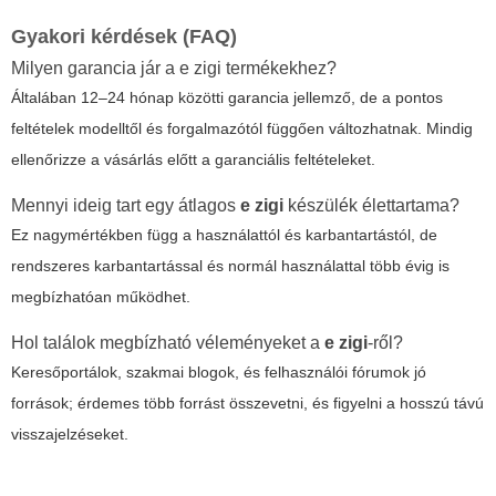
Gyakori kérdések (FAQ)
Milyen garancia jár a
e zigi
termékekhez?
Általában 12–24 hónap közötti garancia jellemző, de a pontos
feltételek modelltől és forgalmazótól függően változhatnak. Mindig
ellenőrizze a vásárlás előtt a garanciális feltételeket.
Mennyi ideig tart egy átlagos
e zigi
készülék élettartama?
Ez nagymértékben függ a használattól és karbantartástól, de
rendszeres karbantartással és normál használattal több évig is
megbízhatóan működhet.
Hol találok megbízható véleményeket a
e zigi
-ről?
Keresőportálok, szakmai blogok, és felhasználói fórumok jó
források; érdemes több forrást összevetni, és figyelni a hosszú távú
visszajelzéseket.