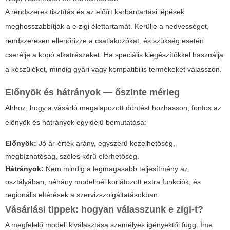
A rendszeres tisztítás és az előírt karbantartási lépések
meghosszabbítják a
e zigi
élettartamát. Kerülje a nedvességet,
rendszeresen ellenőrizze a csatlakozókat, és szükség esetén
cserélje a kopó alkatrészeket. Ha speciális kiegészítőkkel használja
a készüléket, mindig gyári vagy kompatibilis termékeket válasszon.
Előnyök és hátrányok — őszinte mérleg
Ahhoz, hogy a vásárló megalapozott döntést hozhasson, fontos az
előnyök és hátrányok egyidejű bemutatása:
Előnyök:
Jó ár-érték arány, egyszerű kezelhetőség,
megbízhatóság, széles körű elérhetőség.
Hátrányok:
Nem mindig a legmagasabb teljesítmény az
osztályában, néhány modellnél korlátozott extra funkciók, és
regionális eltérések a szervizszolgáltatásokban.
Vásárlási tippek: hogyan válasszunk
e zigi
-t?
A megfelelő modell kiválasztása személyes igényektől függ. Íme