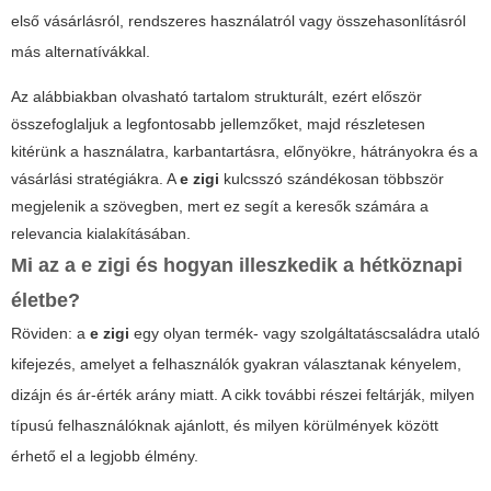
első vásárlásról, rendszeres használatról vagy összehasonlításról
más alternatívákkal.
Az alábbiakban olvasható tartalom strukturált, ezért először
összefoglaljuk a legfontosabb jellemzőket, majd részletesen
kitérünk a használatra, karbantartásra, előnyökre, hátrányokra és a
vásárlási stratégiákra. A
e zigi
kulcsszó szándékosan többször
megjelenik a szövegben, mert ez segít a keresők számára a
relevancia kialakításában.
Mi az a
e zigi
és hogyan illeszkedik a hétköznapi
életbe?
Röviden: a
e zigi
egy olyan termék- vagy szolgáltatáscsaládra utaló
kifejezés, amelyet a felhasználók gyakran választanak kényelem,
dizájn és ár-érték arány miatt. A cikk további részei feltárják, milyen
típusú felhasználóknak ajánlott, és milyen körülmények között
érhető el a legjobb élmény.