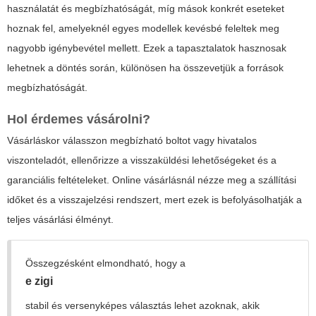
használatát és megbízhatóságát, míg mások konkrét eseteket
hoznak fel, amelyeknél egyes modellek kevésbé feleltek meg
nagyobb igénybevétel mellett. Ezek a tapasztalatok hasznosak
lehetnek a döntés során, különösen ha összevetjük a források
megbízhatóságát.
Hol érdemes vásárolni?
Vásárláskor válasszon megbízható boltot vagy hivatalos
viszonteladót, ellenőrizze a visszaküldési lehetőségeket és a
garanciális feltételeket. Online vásárlásnál nézze meg a szállítási
időket és a visszajelzési rendszert, mert ezek is befolyásolhatják a
teljes vásárlási élményt.
Összegzésként elmondható, hogy a
e zigi
stabil és versenyképes választás lehet azoknak, akik