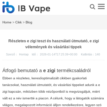
Home
>
Cikk
>
Blog
Részletes e zigi teszt és használati útmutató, e zigi
vélemények és vásárlási tippek
Szerző：
Honlap
Idő：
2026-01-14T17:25:39+00:00
Kattintás：
140
Átfogó bemutató a
e zigi
termékcsaládról
Ebben a részletes, keresőoptimalizált cikkben gyakorlati
tanácsokat, használati útmutatót, és vásárlási tippeket adunk a
e
zigi
kapcsán, miközben több nézőpontból is megvizsgáljuk, miért
vált ez a név ismertté a piacon. A célunk, hogy a látogatók számára
világos, megalapozott információ álljon rendelkezésre, legyen szó