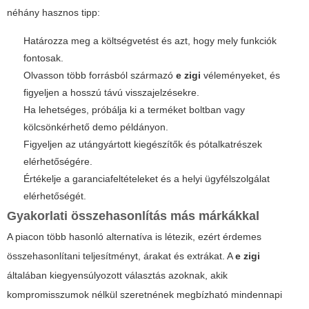
néhány hasznos tipp:
Határozza meg a költségvetést és azt, hogy mely funkciók
fontosak.
Olvasson több forrásból származó
e zigi
véleményeket, és
figyeljen a hosszú távú visszajelzésekre.
Ha lehetséges, próbálja ki a terméket boltban vagy
kölcsönkérhető demo példányon.
Figyeljen az utángyártott kiegészítők és pótalkatrészek
elérhetőségére.
Értékelje a garanciafeltételeket és a helyi ügyfélszolgálat
elérhetőségét.
Gyakorlati összehasonlítás más márkákkal
A piacon több hasonló alternatíva is létezik, ezért érdemes
összehasonlítani teljesítményt, árakat és extrákat. A
e zigi
általában kiegyensúlyozott választás azoknak, akik
kompromisszumok nélkül szeretnének megbízható mindennapi