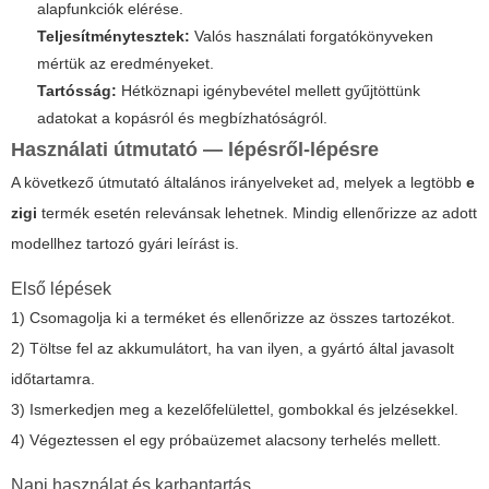
alapfunkciók elérése.
Teljesítménytesztek:
Valós használati forgatókönyveken
mértük az eredményeket.
Tartósság:
Hétköznapi igénybevétel mellett gyűjtöttünk
adatokat a kopásról és megbízhatóságról.
Használati útmutató — lépésről-lépésre
A következő útmutató általános irányelveket ad, melyek a legtöbb
e
zigi
termék esetén relevánsak lehetnek. Mindig ellenőrizze az adott
modellhez tartozó gyári leírást is.
Első lépések
1) Csomagolja ki a terméket és ellenőrizze az összes tartozékot.
2) Töltse fel az akkumulátort, ha van ilyen, a gyártó által javasolt
időtartamra.
3) Ismerkedjen meg a kezelőfelülettel, gombokkal és jelzésekkel.
4) Végeztessen el egy próbaüzemet alacsony terhelés mellett.
Napi használat és karbantartás