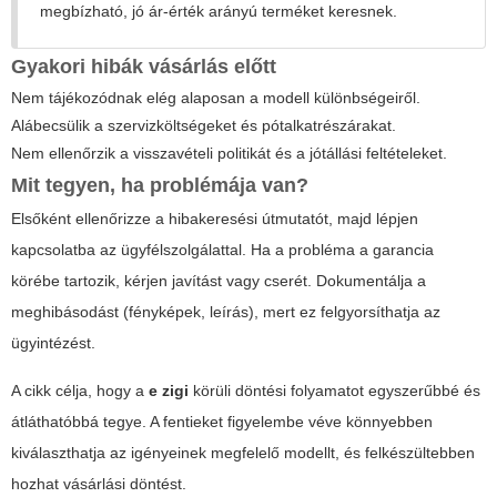
megbízható, jó ár-érték arányú terméket keresnek.
Gyakori hibák vásárlás előtt
Nem tájékozódnak elég alaposan a modell különbségeiről.
Alábecsülik a szervizköltségeket és pótalkatrészárakat.
Nem ellenőrzik a visszavételi politikát és a jótállási feltételeket.
Mit tegyen, ha problémája van?
Elsőként ellenőrizze a hibakeresési útmutatót, majd lépjen
kapcsolatba az ügyfélszolgálattal. Ha a probléma a garancia
körébe tartozik, kérjen javítást vagy cserét. Dokumentálja a
meghibásodást (fényképek, leírás), mert ez felgyorsíthatja az
ügyintézést.
A cikk célja, hogy a
e zigi
körüli döntési folyamatot egyszerűbbé és
átláthatóbbá tegye. A fentieket figyelembe véve könnyebben
kiválaszthatja az igényeinek megfelelő modellt, és felkészültebben
hozhat vásárlási döntést.