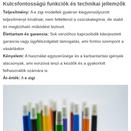
Kulcsfontosságú funkciók és technikai jellemzők
Teljesítmény:
A
e zigi
modellek gyakran kiegyensúlyozott
teljesítményt kínálnak; nem feltétlenül a csúcskategória, de stabil
és megbízható működést biztosít.
Élettartam és garancia:
Sok verzióhoz kapcsolódik kiterjesztett
garancia vagy ügyfélszolgálati támogatás, ami fontos szempont a
vásárláskor.
Kényelem:
A használat egyszerűsége és a karbantartási igények
alacsonyak, ami vonzóvá teszi a kezdők és a gyakorlott
felhasználók számára is.
Ár-érték:
A
e zigi