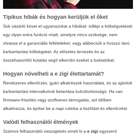
Tipikus hibák és hogyan kerüljük el őket
Sok vásárló követ el ugyanazokat a hibákat: túllépi a költségvetését
egy olyan extra funkció miatt, amelyre nincs szüksége; nem
olvassa el a garanciális feltételeket; vagy alábecsüli a hosszú távú
karbantartási költségeket. Az előzetes tervezés és az
összehasonlító kutatás segít elkerülni ezeket a buktatókat.
Hogyan növelheti a
e zigi
élettartamát?
Rendszeres ellenőrzés, gyári alkatrészek használata, és az ajánlott
karbantartási intervallumok betartása kulcsfontosságú. Ha van
firmware-frissítés vagy szoftveres támogatás, azt időben
alkalmazza, és építse be a napi rutinba a tisztítást és ellenőrzést.
Valódi felhasználói élmények
Számos felhasználói visszajelzés emeli ki a
e zigi
egyszerű