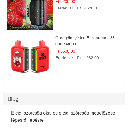
Ft 6200.00
Eredeti ár：
Ft 14686.00
Görögdinnye Ice E-cigaretta - 25
000 befújás
Ft 5500.00
Eredeti ár：
Ft 11932.00
Blog
E cigi szörcsög okai és e cigi szörcsög megelőzése
lépésről lépésre