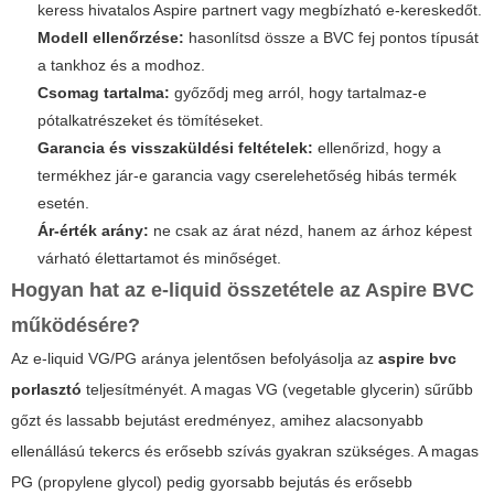
keress hivatalos Aspire partnert vagy megbízható e-kereskedőt.
Modell ellenőrzése:
hasonlítsd össze a BVC fej pontos típusát
a tankhoz és a modhoz.
Csomag tartalma:
győződj meg arról, hogy tartalmaz-e
pótalkatrészeket és tömítéseket.
Garancia és visszaküldési feltételek:
ellenőrizd, hogy a
termékhez jár-e garancia vagy cserelehetőség hibás termék
esetén.
Ár-érték arány:
ne csak az árat nézd, hanem az árhoz képest
várható élettartamot és minőséget.
Hogyan hat az e-liquid összetétele az Aspire BVC
működésére?
Az e-liquid VG/PG aránya jelentősen befolyásolja az
aspire bvc
porlasztó
teljesítményét. A magas VG (vegetable glycerin) sűrűbb
gőzt és lassabb bejutást eredményez, amihez alacsonyabb
ellenállású tekercs és erősebb szívás gyakran szükséges. A magas
PG (propylene glycol) pedig gyorsabb bejutás és erősebb