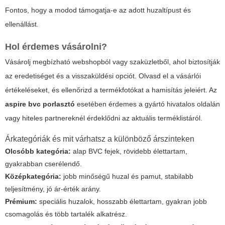
Fontos, hogy a modod támogatja-e az adott huzaltípust és
ellenállást.
Hol érdemes vásárolni?
Vásárolj megbízható webshopból vagy szaküzletből, ahol biztosítják
az eredetiséget és a visszaküldési opciót. Olvasd el a vásárlói
értékeléseket, és ellenőrizd a termékfotókat a hamisítás jeleiért. Az
aspire bvc porlasztó
esetében érdemes a gyártó hivatalos oldalán
vagy hiteles partnereknél érdeklődni az aktuális terméklistáról.
Árkategóriák és mit várhatsz a különböző árszinteken
Olcsóbb kategória:
alap BVC fejek, rövidebb élettartam,
gyakrabban cserélendő.
Középkategória:
jobb minőségű huzal és pamut, stabilabb
teljesítmény, jó ár-érték arány.
Prémium:
speciális huzalok, hosszabb élettartam, gyakran jobb
csomagolás és több tartalék alkatrész.