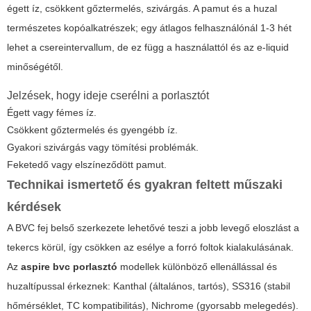
égett íz, csökkent gőztermelés, szivárgás. A pamut és a huzal
természetes kopóalkatrészek; egy átlagos felhasználónál 1-3 hét
lehet a csereintervallum, de ez függ a használattól és az e-liquid
minőségétől.
Jelzések, hogy ideje cserélni a porlasztót
Égett vagy fémes íz.
Csökkent gőztermelés és gyengébb íz.
Gyakori szivárgás vagy tömítési problémák.
Feketedő vagy elszíneződött pamut.
Technikai ismertető és gyakran feltett műszaki
kérdések
A BVC fej belső szerkezete lehetővé teszi a jobb levegő eloszlást a
tekercs körül, így csökken az esélye a forró foltok kialakulásának.
Az
aspire bvc porlasztó
modellek különböző ellenállással és
huzaltípussal érkeznek: Kanthal (általános, tartós), SS316 (stabil
hőmérséklet, TC kompatibilitás), Nichrome (gyorsabb melegedés).