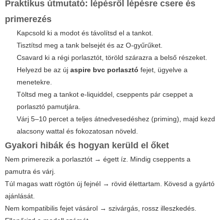
Praktikus útmutató: lépésről lépésre csere és
primerezés
Kapcsold ki a modot és távolítsd el a tankot.
Tisztítsd meg a tank belsejét és az O-gyűrűket.
Csavard ki a régi porlasztót, töröld szárazra a belső részeket.
Helyezd be az új
aspire bvc porlasztó
fejet, ügyelve a
menetekre.
Töltsd meg a tankot e-liquiddel, cseppents pár cseppet a
porlasztó pamutjára.
Várj 5–10 percet a teljes átnedvesedéshez (priming), majd kezd
alacsony wattal és fokozatosan növeld.
Gyakori hibák és hogyan kerüld el őket
Nem primerezik a porlasztót → égett íz. Mindig cseppents a
pamutra és várj.
Túl magas watt rögtön új fejnél → rövid élettartam. Kövesd a gyártó
ajánlását.
Nem kompatibilis fejet vásárol → szivárgás, rossz illeszkedés.