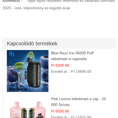
Következő：
vype liquid részletes vélemény és vásárlási útmutató
2026 - ízek, teljesítmény és legjobb árak
Kapcsolódó termékek
Blue Razz Ice-35000 Puff
eldobható e-cigaretta
Ft 6200.00
Eredeti ár：
Ft 14686.00
Pink Lemon eldobható e cigi - 25
000 Szívás
Ft 5500.00
Eredeti ár：
Ft 11932.00