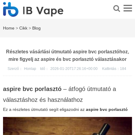
Home
>
Cikk
>
Blog
Részletes vásárlási útmutató aspire bvc porlasztóhoz,
mire figyelj az aspire és bvc porlasztó választásakor
Szerző：
Honlap
Idő：
2026-01-20T17:26:16+00:00
Kattintás：
184
aspire bvc porlasztó
– átfogó útmutató a
választáshoz és használathoz
Ez a részletes útmutató segít eligazodni az
aspire bvc porlasztó