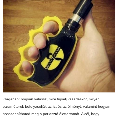
világában: hogyan válassz, mire figyelj vásárláskor, milyen
paraméterek befolyásolják az ízt és az élményt, valamint hogyan
hosszabbíthatod meg a porlasztó élettartamát. A cél, hogy