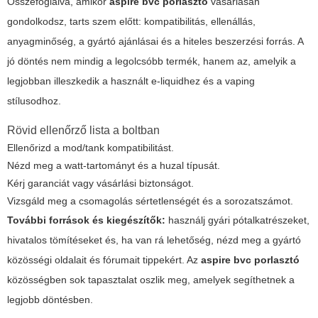
Összefoglalva, amikor
aspire bvc porlasztó
vásárlásán
gondolkodsz, tarts szem előtt: kompatibilitás, ellenállás,
anyagminőség, a gyártó ajánlásai és a hiteles beszerzési forrás. A
jó döntés nem mindig a legolcsóbb termék, hanem az, amelyik a
legjobban illeszkedik a használt e-liquidhez és a vaping
stílusodhoz.
Rövid ellenőrző lista a boltban
Ellenőrizd a mod/tank kompatibilitást.
Nézd meg a watt-tartományt és a huzal típusát.
Kérj garanciát vagy vásárlási biztonságot.
Vizsgáld meg a csomagolás sértetlenségét és a sorozatszámot.
További források és kiegészítők:
használj gyári pótalkatrészeket,
hivatalos tömítéseket és, ha van rá lehetőség, nézd meg a gyártó
közösségi oldalait és fórumait tippekért. Az
aspire bvc porlasztó
közösségben sok tapasztalat oszlik meg, amelyek segíthetnek a
legjobb döntésben.