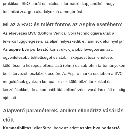
praktikus, SEO-barát és hiteles információt kapj anélkül, hogy
technikai zsargon akadályozná a megértést.
Mi az a BVC és miért fontos az Aspire esetében?
Az elnevezés
BVC
(Bottom Vertical Coil) technológiára utal: a
tekercs függőlegesen, az alján helyezkedik el, ami sok előnnyel jár.
Az
aspire bvc porlasztó
konstrukciója jobb levegőáramlást,
egyenletesebb telítettséget és stabil ízképzést tesz lehetővé,
különösen a közepes ellenállású (ohm) és sub-ohm tartományokon
belül tervezett eszközök esetén. Az Aspire márka esetében a BVC
megoldások gyakran kompatibilisek különböző tankokkal és
készülékekkel, de a kompatibilitás ellenőrzése vásárlás előtt mindig
ajánlott.
Alapvető paraméterek, amiket ellenőrizz vásárlás
előtt
Kompatibilitás:
ellenőrizd, hogy az adott
aspire bvc porlasztó