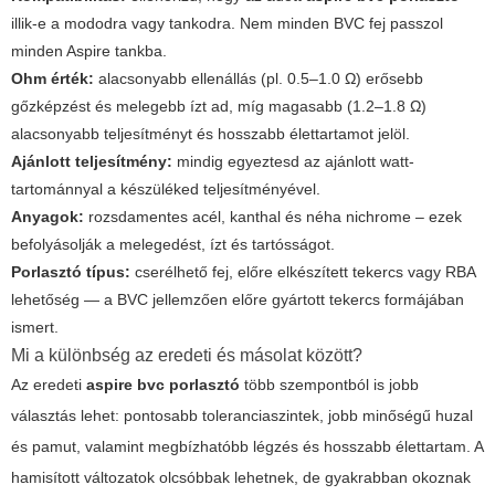
illik-e a mododra vagy tankodra. Nem minden BVC fej passzol
minden Aspire tankba.
Ohm érték:
alacsonyabb ellenállás (pl. 0.5–1.0 Ω) erősebb
gőzképzést és melegebb ízt ad, míg magasabb (1.2–1.8 Ω)
alacsonyabb teljesítményt és hosszabb élettartamot jelöl.
Ajánlott teljesítmény:
mindig egyeztesd az ajánlott watt-
tartománnyal a készüléked teljesítményével.
Anyagok:
rozsdamentes acél, kanthal és néha nichrome – ezek
befolyásolják a melegedést, ízt és tartósságot.
Porlasztó típus:
cserélhető fej, előre elkészített tekercs vagy RBA
lehetőség — a BVC jellemzően előre gyártott tekercs formájában
ismert.
Mi a különbség az eredeti és másolat között?
Az eredeti
aspire bvc porlasztó
több szempontból is jobb
választás lehet: pontosabb toleranciaszintek, jobb minőségű huzal
és pamut, valamint megbízhatóbb légzés és hosszabb élettartam. A
hamisított változatok olcsóbbak lehetnek, de gyakrabban okoznak