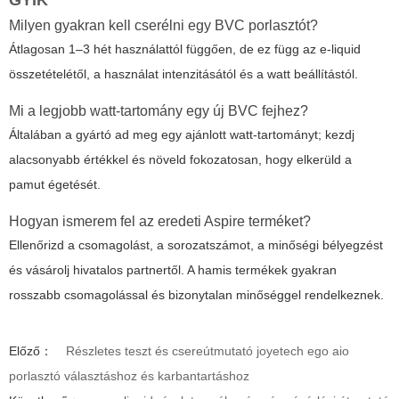
GYIK
Milyen gyakran kell cserélni egy BVC porlasztót?
Átlagosan 1–3 hét használattól függően, de ez függ az e-liquid
összetételétől, a használat intenzitásától és a watt beállítástól.
Mi a legjobb watt-tartomány egy új BVC fejhez?
Általában a gyártó ad meg egy ajánlott watt-tartományt; kezdj
alacsonyabb értékkel és növeld fokozatosan, hogy elkerüld a
pamut égetését.
Hogyan ismerem fel az eredeti Aspire terméket?
Ellenőrizd a csomagolást, a sorozatszámot, a minőségi bélyegzést
és vásárolj hivatalos partnertől. A hamis termékek gyakran
rosszabb csomagolással és bizonytalan minőséggel rendelkeznek.
Előző：
Részletes teszt és csereútmutató joyetech ego aio
porlasztó választáshoz és karbantartáshoz