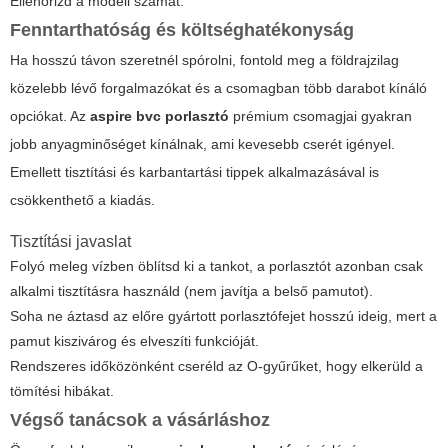
Ellenőrizd a modell számát.
Fenntarthatóság és költséghatékonyság
Ha hosszú távon szeretnél spórolni, fontold meg a földrajzilag
közelebb lévő forgalmazókat és a csomagban több darabot kínáló
opciókat. Az
aspire bvc porlasztó
prémium csomagjai gyakran
jobb anyagminőséget kínálnak, ami kevesebb cserét igényel.
Emellett tisztítási és karbantartási tippek alkalmazásával is
csökkenthető a kiadás.
Tisztítási javaslat
Folyó meleg vízben öblítsd ki a tankot, a porlasztót azonban csak
alkalmi tisztításra használd (nem javítja a belső pamutot).
Soha ne áztasd az előre gyártott porlasztófejet hosszú ideig, mert a
pamut kiszivárog és elveszíti funkcióját.
Rendszeres időközönként cseréld az O-gyűrűket, hogy elkerüld a
tömítési hibákat.
Végső tanácsok a vásárláshoz