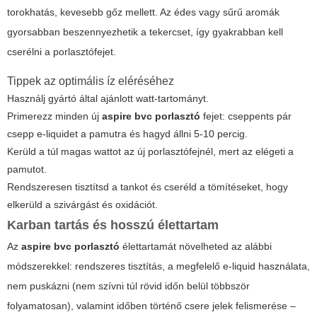
torokhatás, kevesebb gőz mellett. Az édes vagy sűrű aromák
gyorsabban beszennyezhetik a tekercset, így gyakrabban kell
cserélni a porlasztófejet.
Tippek az optimális íz eléréséhez
Használj gyártó által ajánlott watt-tartományt.
Primerezz minden új
aspire bvc porlasztó
fejet: cseppents pár
csepp e-liquidet a pamutra és hagyd állni 5-10 percig.
Kerüld a túl magas wattot az új porlasztófejnél, mert az elégeti a
pamutot.
Rendszeresen tisztítsd a tankot és cseréld a tömítéseket, hogy
elkerüld a szivárgást és oxidációt.
Karban tartás és hosszú élettartam
Az
aspire bvc porlasztó
élettartamát növelheted az alábbi
módszerekkel: rendszeres tisztítás, a megfelelő e-liquid használata,
nem puskázni (nem szívni túl rövid időn belül többször
folyamatosan), valamint időben történő csere jelek felismerése –