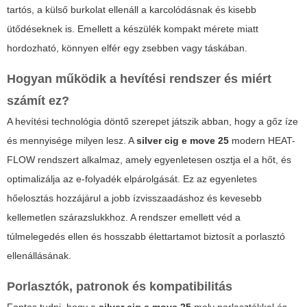
tartós, a külső burkolat ellenáll a karcolódásnak és kisebb
ütődéseknek is. Emellett a készülék kompakt mérete miatt
hordozható, könnyen elfér egy zsebben vagy táskában.
Hogyan működik a hevítési rendszer és miért
számít ez?
A hevítési technológia döntő szerepet játszik abban, hogy a gőz íze
és mennyisége milyen lesz. A
silver cig e move 25
modern HEAT-
FLOW rendszert alkalmaz, amely egyenletesen osztja el a hőt, és
optimalizálja az e-folyadék elpárolgását. Ez az egyenletes
hőelosztás hozzájárul a jobb ízvisszaadáshoz és kevesebb
kellemetlen szárazslukkhoz. A rendszer emellett véd a
túlmelegedés ellen és hosszabb élettartamot biztosít a porlasztó
ellenállásának.
Porlasztók, patronok és kompatibilitás
Fontos tudni, hogy a
silver cig e move 25
mely porlasztókkal és