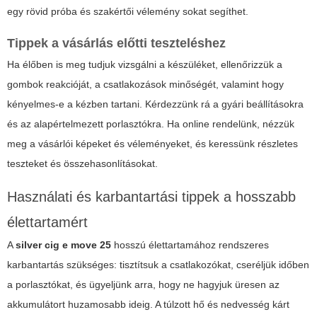
egy rövid próba és szakértői vélemény sokat segíthet.
Tippek a vásárlás előtti teszteléshez
Ha élőben is meg tudjuk vizsgálni a készüléket, ellenőrizzük a
gombok reakcióját, a csatlakozások minőségét, valamint hogy
kényelmes-e a kézben tartani. Kérdezzünk rá a gyári beállításokra
és az alapértelmezett porlasztókra. Ha online rendelünk, nézzük
meg a vásárlói képeket és véleményeket, és keressünk részletes
teszteket és összehasonlításokat.
Használati és karbantartási tippek a hosszabb
élettartamért
A
silver cig e move 25
hosszú élettartamához rendszeres
karbantartás szükséges: tisztítsuk a csatlakozókat, cseréljük időben
a porlasztókat, és ügyeljünk arra, hogy ne hagyjuk üresen az
akkumulátort huzamosabb ideig. A túlzott hő és nedvesség kárt