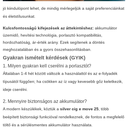
jó kiindulópont lehet, de mindig mérlegeljük a saját preferenciáinkat
és életstílusunkat.
Kulcsfontosságú kifejezések az áttekintéshez:
akkumulátor
üzemidő
,
hevítési technológia
,
porlasztó kompatibilitás
,
hordozhatóság
,
ár-érték arány
. Ezek segítenek a döntés
meghozatalában és a gyors összehasonlításban.
Gyakran ismételt kérdések (GYIK)
1. Milyen gyakran kell cserélni a porlasztót?
Általában 1-4 hét között változik a használattól és az e-folyadék
típusától függően; ha csökken az íz vagy kevesebb gőz keletkezik,
ideje cserélni.
2. Mennyire biztonságos az akkumulátor?
A modern készülékek, köztük a
silver cig e move 25
, több
beépített biztonsági funkcióval rendelkeznek, de fontos a megfelelő
töltő és a sérülésmentes akkumulátor használata.