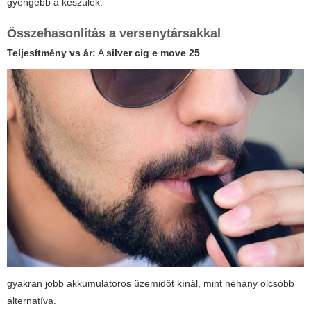
gyengébb a készülék.
Összehasonlítás a versenytársakkal
Teljesítmény vs ár:
A
silver cig e move 25
gyakran jobb akkumulátoros üzemidőt kínál, mint néhány olcsóbb
alternatíva.