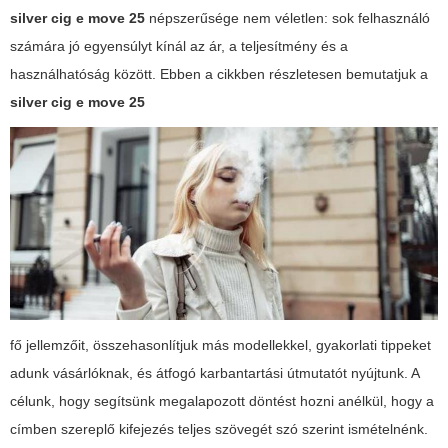
silver cig e move 25
népszerűsége nem véletlen: sok felhasználó
számára jó egyensúlyt kínál az ár, a teljesítmény és a
használhatóság között. Ebben a cikkben részletesen bemutatjuk a
silver cig e move 25
fő jellemzőit, összehasonlítjuk más modellekkel, gyakorlati tippeket
adunk vásárlóknak, és átfogó karbantartási útmutatót nyújtunk. A
célunk, hogy segítsünk megalapozott döntést hozni anélkül, hogy a
címben szereplő kifejezés teljes szövegét szó szerint ismételnénk.