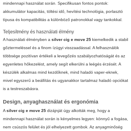
mindennapi használat során. Specifikusan fontos pontok:
akkumulátor kapacitás, töltési idő, hevítési technológia, porlasztó
típusa és kompatibilitás a különböző patronokkal vagy tankokkal.
Teljesítmény és használati élmény
A használati élményben a
silver cig e move 25
kiemelkedik a stabil
gőztermeléssel és a finom ízügyi visszaadással. A felhasználók
többsége pozitívan értékeli a levegőzés szabályozhatóságát és az
egyenletes hőkezelést, amely segít elkerülni a leégés érzését. A
készülék alkalmas mind kezdőknek, mind haladó vaper-eknek,
mivel egyszerű a beállítás és ugyanakkor tartalmaz haladó opciókat
is a testreszabásra.
Design, anyaghasználat és ergonómia
A
silver cig e move 25
dizájnját úgy alkották meg, hogy a
mindennapi használat során is kényelmes legyen: könnyű a fogása,
nem csúszós felület és jól elhelyezett gombok. Az anyagminőség