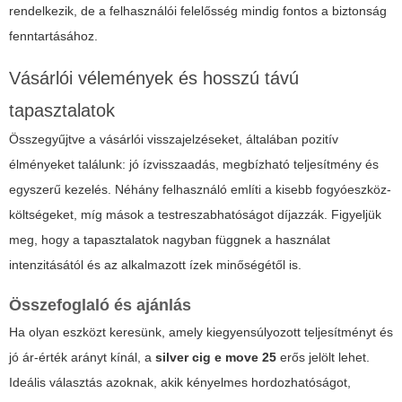
rendelkezik, de a felhasználói felelősség mindig fontos a biztonság
fenntartásához.
Vásárlói vélemények és hosszú távú
tapasztalatok
Összegyűjtve a vásárlói visszajelzéseket, általában pozitív
élményeket találunk: jó ízvisszaadás, megbízható teljesítmény és
egyszerű kezelés. Néhány felhasználó említi a kisebb fogyóeszköz-
költségeket, míg mások a testreszabhatóságot díjazzák. Figyeljük
meg, hogy a tapasztalatok nagyban függnek a használat
intenzitásától és az alkalmazott ízek minőségétől is.
Összefoglaló és ajánlás
Ha olyan eszközt keresünk, amely kiegyensúlyozott teljesítményt és
jó ár-érték arányt kínál, a
silver cig e move 25
erős jelölt lehet.
Ideális választás azoknak, akik kényelmes hordozhatóságot,