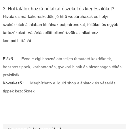
3. Hol találok hozzá pótalkatrészeket és kiegészítőket?
Hivatalos márkakereskedők, jó hírű webáruházak és helyi
szaküzletek általában kínálnak pótpatronokat, töltőket és egyéb
tartozékokat. Vásárlás előtt ellenőrizzük az alkatrész
kompatibilitását.
Előző：
Evod e cigi használata teljes útmutató kezdőknek,
hasznos tippek, karbantartás, gyakori hibák és biztonságos töltési
praktikák
Következő：
Megbízható e liquid shop ajánlatok és vásárlási
tippek kezdőknek