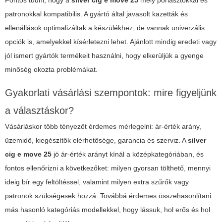
patronokkal kompatibilis. A gyártó által javasolt kazetták és
ellenállások optimalizáltak a készülékhez, de vannak univerzális
opciók is, amelyekkel kísérletezni lehet. Ajánlott mindig eredeti vagy
jól ismert gyártók termékeit használni, hogy elkerüljük a gyenge
minőség okozta problémákat.
Gyakorlati vásárlási szempontok: mire figyeljünk
a választáskor?
Vásárláskor több tényezőt érdemes mérlegelni: ár-érték arány,
üzemidő, kiegészítők elérhetősége, garancia és szerviz. A
silver
cig e move 25
jó ár-érték arányt kínál a középkategóriában, és
fontos ellenőrizni a következőket: milyen gyorsan tölthető, mennyi
ideig bír egy feltöltéssel, valamint milyen extra szűrők vagy
patronok szükségesek hozzá. Továbbá érdemes összehasonlítani
más hasonló kategóriás modellekkel, hogy lássuk, hol erős és hol