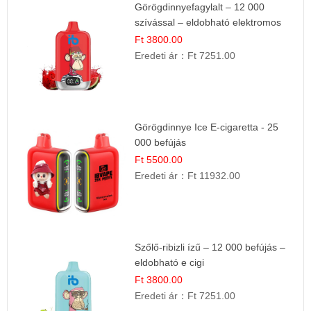
Görögdinnyefagylalt – 12 000
szívással – eldobható elektromos
cigi
Ft 3800.00
Eredeti ár：
Ft 7251.00
Görögdinnye Ice E-cigaretta - 25
000 befújás
Ft 5500.00
Eredeti ár：
Ft 11932.00
Szőlő-ribizli ízű – 12 000 befújás –
eldobható e cigi
Ft 3800.00
Eredeti ár：
Ft 7251.00