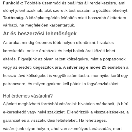
Funkciók:
Többféle üzemmód és beállítás áll rendelkezésre, ami
előnyt jelent azoknak, akik szeretik testreszabni a gőzölési élményt.
Tartósság:
A középkategóriás felépítés miatt hosszabb élettartam
várható, ha megfelelően karbantartjuk.
Ár és beszerzési lehetőségek
Az árakat mindig érdemes több helyen ellenőrizni: hivatalos
kereskedők, online áruházak és helyi boltok árai között lehet
eltérés. Figyeljünk az olyan rejtett költségekre, mint a pótpatronok
vagy az eredeti kiegészítők ára. A
silver cig e move 25
esetében a
hosszú távú költségeket is vegyük számításba: mennyibe kerül egy
patroncsere, és milyen gyakran kell pótolni a fogyóeszközöket.
Hol érdemes vásárolni?
Ajánlott megbízható forrásból vásárolni: hivatalos márkabolt, jó hírű
e-kereskedő vagy helyi szaküzlet. Ellenőrizzük a visszajelzéseket, a
garanciát és a visszaküldési feltételeket. Ha lehetséges,
vásároljunk olyan helyen, ahol van személyes tanácsadás, mert