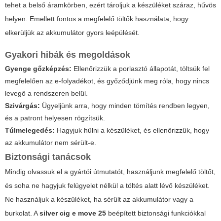
tehet a belső áramkörben, ezért tároljuk a készüléket száraz, hűvös
helyen. Emellett fontos a megfelelő töltők használata, hogy
elkerüljük az akkumulátor gyors leépülését.
Gyakori hibák és megoldások
Gyenge gőzképzés:
Ellenőrizzük a porlasztó állapotát, töltsük fel
megfelelően az e-folyadékot, és győződjünk meg róla, hogy nincs
levegő a rendszeren belül.
Szivárgás:
Ügyeljünk arra, hogy minden tömítés rendben legyen,
és a patront helyesen rögzítsük.
Túlmelegedés:
Hagyjuk hűlni a készüléket, és ellenőrizzük, hogy
az akkumulátor nem sérült-e.
Biztonsági tanácsok
Mindig olvassuk el a gyártói útmutatót, használjunk megfelelő töltőt,
és soha ne hagyjuk felügyelet nélkül a töltés alatt lévő készüléket.
Ne használjuk a készüléket, ha sérült az akkumulátor vagy a
burkolat. A
silver cig e move 25
beépített biztonsági funkciókkal