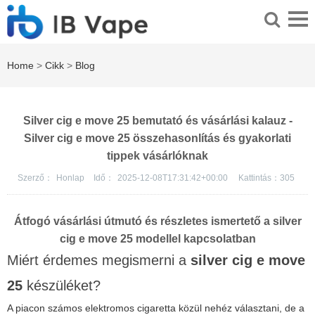
Home
>
Cikk
>
Blog
Silver cig e move 25 bemutató és vásárlási kalauz -
Silver cig e move 25 összehasonlítás és gyakorlati
tippek vásárlóknak
Szerző：
Honlap
Idő：
2025-12-08T17:31:42+00:00
Kattintás：
305
Átfogó vásárlási útmutó és részletes ismertető a
silver
cig e move 25
modellel kapcsolatban
Miért érdemes megismerni a
silver cig e move
25
készüléket?
A piacon számos elektromos cigaretta közül nehéz választani, de a