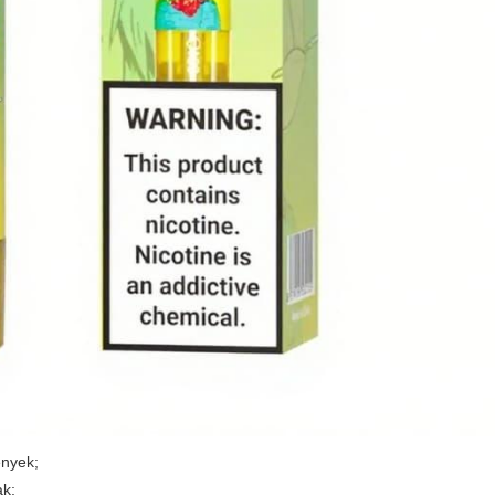
ények;
ak;