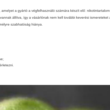
l, amelyet a gyártó a végfelhasználó számára készít elő: nikotintartalo
nak állítva, így a vásárlónak nem kell további keverési ismereteket 
emélyre szabhatóság hiánya.
se;
rletezni.