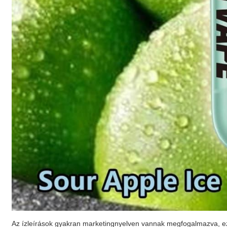
Az ízleírások gyakran marketingnyelven vannak megfogalmazva, ezé