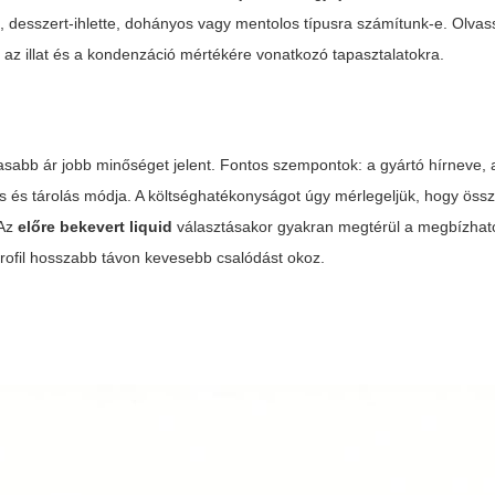
 desszert-ihlette, dohányos vagy mentolos típusra számítunk-e. Olvas
k az illat és a kondenzáció mértékére vonatkozó tapasztalatokra.
sabb ár jobb minőséget jelent. Fontos szempontok: a gyártó hírneve,
s és tárolás módja. A költséghatékonyságot úgy mérlegeljük, hogy öss
 Az
előre bekevert liquid
választásakor gyakran megtérül a megbízható,
profil hosszabb távon kevesebb csalódást okoz.