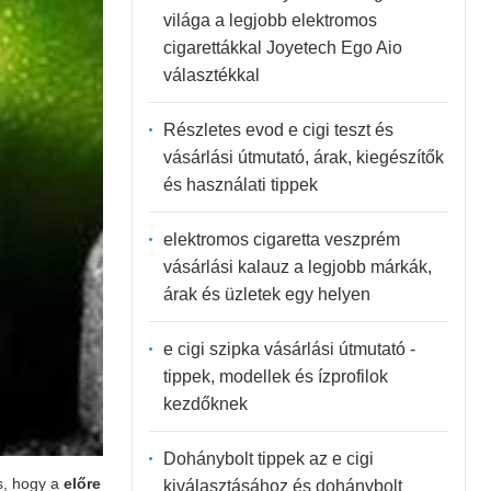
világa a legjobb elektromos
cigarettákkal Joyetech Ego Aio
választékkal
Részletes evod e cigi teszt és
vásárlási útmutató, árak, kiegészítők
és használati tippek
elektromos cigaretta veszprém
vásárlási kalauz a legjobb márkák,
árak és üzletek egy helyen
e cigi szipka vásárlási útmutató -
tippek, modellek és ízprofilok
kezdőknek
Dohánybolt tippek az e cigi
s, hogy a
előre
kiválasztásához és dohánybolt