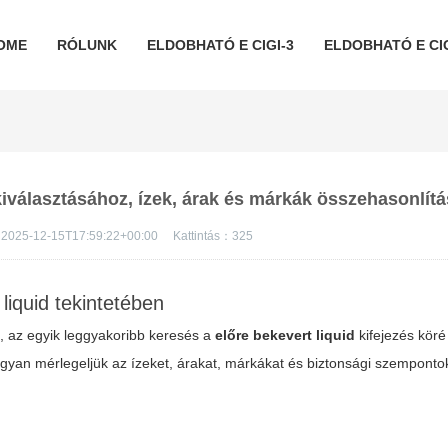
OME
RÓLUNK
ELDOBHATÓ E CIGI-3
ELDOBHATÓ E CIG
 kiválasztásához, ízek, árak és márkák összehasonlít
2025-12-15T17:59:22+00:00
Kattintás：
325
liquid tekintetében
n, az egyik leggyakoribb keresés a
előre bekevert liquid
kifejezés köré
 hogyan mérlegeljük az ízeket, árakat, márkákat és biztonsági szemponto