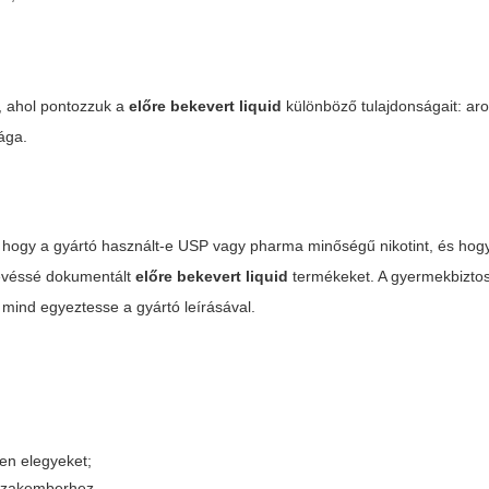
n, ahol pontozzuk a
előre bekevert liquid
különböző tulajdonságait: a
ága.
k, hogy a gyártó használt-e USP vagy pharma minőségű nikotint, és ho
 kevéssé dokumentált
előre bekevert liquid
termékeket. A gyermekbiztos
 mind egyeztesse a gyártó leírásával.
en elegyeket;
 szakemberhez.