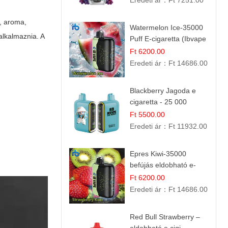
Eredeti ár：
Ft 7251.00
m, aroma,
Watermelon Ice-35000
alkalmaznia. A
Puff E-cigaretta (Ibvape
Bar)
Ft 6200.00
Eredeti ár：
Ft 14686.00
Blackberry Jagoda e
cigaretta - 25 000
szívás
Ft 5500.00
Eredeti ár：
Ft 11932.00
Epres Kiwi-35000
befújás eldobható e-
cigaretta
Ft 6200.00
Eredeti ár：
Ft 14686.00
Red Bull Strawberry –