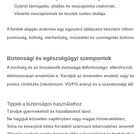
Gyártói támogatás, jótállás és visszajelzési csatornák;
Vásárlói visszajelzések és tesztek széles skálája.
A fentiek alapján érdemes egy egyszerű táblázatot készíteni ottho
pontosság, költség, elérhetőség, összetétel és csomagolás biztons
Biztonsági és egészségügyi szempontok
A minőség és az összetevők tisztasága létfontosságú: ellenőrizzü
élelmiszeripari eredetűek-e. Kerüljük az ismeretlen eredetű vagy
pontos címkézés (nikotinszint, VG/PG arány) és a szavatossági idő
Tippek a biztonságos használathoz
Tároljuk gyermekektől és háziállatoktól távol;
Ne hagyjuk közvetlen napfényben vagy magas hőmérsékleten;
Soha ne keverjünk kétes forrásból származó tekercsekhez ismeretl
Allergiás reakció esetén hagyjuk abba a használatot és forduljunk