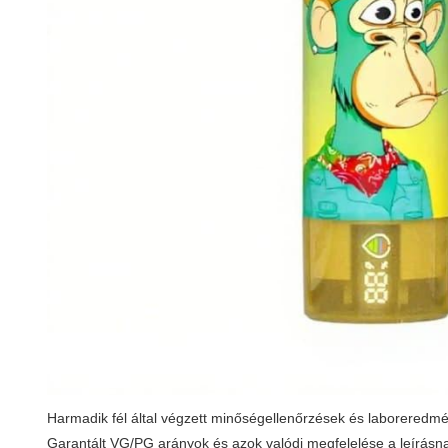
Harmadik fél által végzett minőségellenőrzések és laboreredm
Garantált VG/PG arányok és azok valódi megfelelése a leírásn