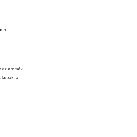
roma
gy az aromák
 kupak, a