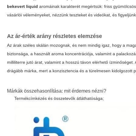
bekevert liquid
aromáinak karakterét megértsük: friss gyümölcsös,
vásárlói véleményeket, nézzünk teszteket és videókat, és figyeljün
Az ár-érték arány részletes elemzése
Az árak széles skálán mozognak, és nem mindig igaz, hogy a maga
biztonsága, a használt aroma koncentrációja, valamint a palackozá
milliliterre jutó árat, valamint a hosszú távon elérhető ízminőséget.
drágább márka, mert a konzisztencia és a türelmesen kidolgozott 
Márkák összehasonlítása: mit érdemes nézni?
Termékcímkézés és összetevők átláthatósága;