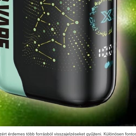
rt érdemes több forrásból visszajelzéseket gyűjteni. Különösen fonto