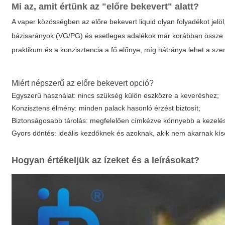
Mi az, amit értünk az "előre bekevert" alatt?
A vaper közösségben az
előre bekevert liquid
olyan folyadékot jelö
bázisarányok (VG/PG) és esetleges adalékok már korábban össze van
praktikum és a konzisztencia a fő előnye, míg hátránya lehet a sz
Miért népszerű az előre bekevert opció?
Egyszerű használat: nincs szükség külön eszközre a keveréshez;
Konzisztens élmény: minden palack hasonló érzést biztosít;
Biztonságosabb tárolás: megfelelően címkézve könnyebb a kezelé
Gyors döntés: ideális kezdőknek és azoknak, akik nem akarnak kísé
Hogyan értékeljük az ízeket és a leírásokat?