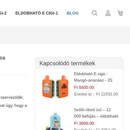
I-2
ELDOBHATÓ E CIGI-1
BLOG
ása
Kapcsolódó termékek
Eldobható E ciga -
Mangó-ananász - 25
000 befújás
Ft 5500.00
Eredeti ár：
Ft 11932.00
 szerveződik;
kat úgy, hogy a
Szőlő-ribizli ízű – 12
000 befújás – eldobható
e cigi
Ft 3800.00