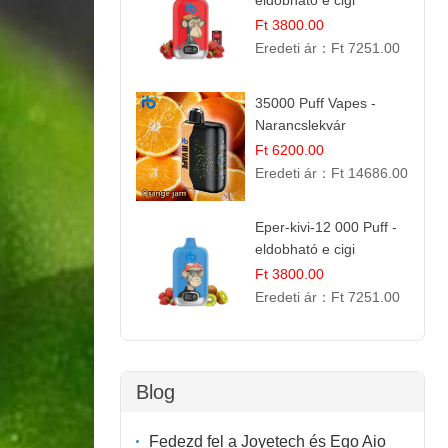
eldobható e cigi
Ft 3800.00
Eredeti ár：
Ft 7251.00
35000 Puff Vapes -
Narancslekvár
Ft 6200.00
Eredeti ár：
Ft 14686.00
Eper-kivi-12 000 Puff -
eldobható e cigi
Ft 3800.00
Eredeti ár：
Ft 7251.00
Blog
Fedezd fel a Joyetech és Ego Aio