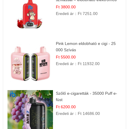
cigi
Ft 3800.00
Eredeti ár：
Ft 7251.00
Pink Lemon eldobható e cigi - 25
000 Szívás
Ft 5500.00
Eredeti ár：
Ft 11932.00
Szőlő e-cigaretták - 35000 Puff e-
füst
Ft 6200.00
Eredeti ár：
Ft 14686.00