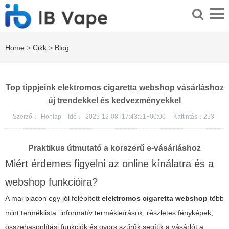
Home
>
Cikk
>
Blog
Top tippjeink elektromos cigaretta webshop vásárláshoz
új trendekkel és kedvezményekkel
Szerző：
Honlap
Idő：
2025-12-08T17:43:51+00:00
Kattintás：
253
Praktikus útmutató a korszerű e-vásárláshoz
Miért érdemes figyelni az online kínálatra és a
webshop funkcióira?
A mai piacon egy jól felépített
elektromos cigaretta webshop
több
mint terméklista: informatív termékleírások, részletes fényképek,
összehasonlítási funkciók és gyors szűrők segítik a vásárlót a