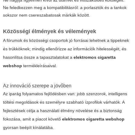
Ne hagyja figyelmen kívül az utánvét és visszaküldés költségeit.
Ne feledkezzen meg a kompatibilitásról: a porlasztók és a tankok
sokszor nem csereszabatosak márkák között.
Közösségi élmények és vélemények
A fórumok és közösségi csoportok jó forrásai lehetnek a tippeknek
és trükköknek; mindig ellenőrizze az információk hitelességét, és
hasonlítsa össze a tapasztalatokat a
elektromos cigaretta
webshop
termékleírásaival.
Az innováció szerepe a jövőben
Az iparág folyamatos fejlődésben van: jobb szenzorok, intelligens
töltési megoldások és személyre szabható ízprofilok várhatók. A
fejlesztések célja a használati élmény növelése és a biztonság
fokozása, amit a piacot követő
elektromos cigaretta webshop
gyorsan beépít kínálatába.