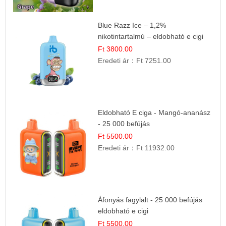
Blue Razz Ice – 1,2%
nikotintartalmú – eldobható e cigi
Ft 3800.00
Eredeti ár：
Ft 7251.00
Eldobható E ciga - Mangó-ananász
- 25 000 befújás
Ft 5500.00
Eredeti ár：
Ft 11932.00
Áfonyás fagylalt - 25 000 befújás
eldobható e cigi
Ft 5500.00