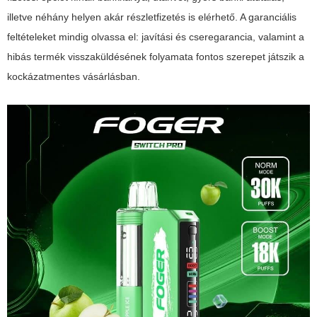
illetve néhány helyen akár részletfizetés is elérhető. A garanciális
feltételeket mindig olvassa el: javítási és cseregarancia, valamint a
hibás termék visszaküldésének folyamata fontos szerepet játszik a
kockázatmentes vásárlásban.