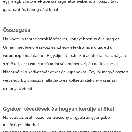
egy megbízható
elektromos cigaretta webshop
hosszú távú
garanciát és támogatást kínál.
Összegzés
Ha követi a fent felsorolt lépéseket, könnyebben találja meg az
Önnek megfelelő eszközt és ízt egy
elektromos cigaretta
webshop
kínálatában. Figyeljen a technikai adatokra, használja a
szűrőket, olvassa el a vásárlói véleményeket, és ne felejtse el
kihasználni a kedvezményeket és kuponokat. Egy jól megválasztott
webshop biztonságos, átlátható és költséghatékony vásárlási
élményt biztosít.
Gyakori tévedések és hogyan kerülje el őket
Ne csak az árat nézze: az alacsony ár gyakran gyengébb
minőséget takarhat.