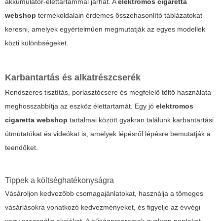
akkumulátor-élettartammal járhat. A
elektromos cigaretta
webshop
termékoldalain érdemes összehasonlító táblázatokat
keresni, amelyek egyértelműen megmutatják az egyes modellek
közti különbségeket.
Karbantartás és alkatrészcserék
Rendszeres tisztítás, porlasztócsere és megfelelő töltő használata
meghosszabbítja az eszköz élettartamát. Egy jó
elektromos
cigaretta webshop
tartalmai között gyakran találunk karbantartási
útmutatókat és videókat is, amelyek lépésről lépésre bemutatják a
teendőket.
Tippek a költséghatékonyságra
Vásároljon kedvezőbb csomagajánlatokat, használja a tömeges
vásárlásokra vonatkozó kedvezményeket, és figyelje az évvégi