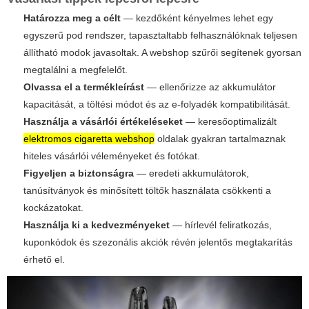
Határozza meg a célt
— kezdőként kényelmes lehet egy
egyszerű pod rendszer, tapasztaltabb felhasználóknak teljesen
állítható modok javasoltak. A webshop szűrői segítenek gyorsan
megtalálni a megfelelőt.
Olvassa el a termékleírást
— ellenőrizze az akkumulátor
kapacitását, a töltési módot és az e-folyadék kompatibilitását.
Használja a vásárlói értékeléseket
— keresőoptimalizált
elektromos cigaretta webshop
oldalak gyakran tartalmaznak
hiteles vásárlói véleményeket és fotókat.
Figyeljen a biztonságra
— eredeti akkumulátorok,
tanúsítványok és minősített töltők használata csökkenti a
kockázatokat.
Használja ki a kedvezményeket
— hírlevél feliratkozás,
kuponkódok és szezonális akciók révén jelentős megtakarítás
érhető el.