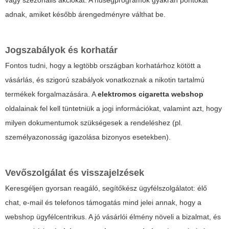
vagy szezonális akciókat. A hűségprogramok gyakran pontokat
adnak, amiket később árengedményre válthat be.
Jogszabályok és korhatár
Fontos tudni, hogy a legtöbb országban korhatárhoz kötött a
vásárlás, és szigorú szabályok vonatkoznak a nikotin tartalmú
termékek forgalmazására. A
elektromos cigaretta webshop
oldalainak fel kell tüntetniük a jogi információkat, valamint azt, hogy
milyen dokumentumok szükségesek a rendeléshez (pl.
személyazonosság igazolása bizonyos esetekben).
Vevőszolgálat és visszajelzések
Keresgéljen gyorsan reagáló, segítőkész ügyfélszolgálatot: élő
chat, e-mail és telefonos támogatás mind jelei annak, hogy a
webshop ügyfélcentrikus. A jó vásárlói élmény növeli a bizalmat, és