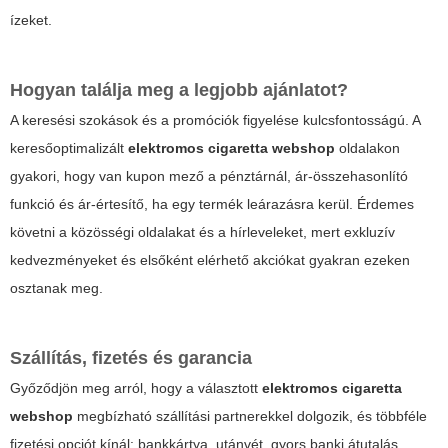
ízeket.
Hogyan találja meg a legjobb ajánlatot?
A keresési szokások és a promóciók figyelése kulcsfontosságú. A
keresőoptimalizált
elektromos cigaretta webshop
oldalakon
gyakori, hogy van kupon mező a pénztárnál, ár-összehasonlító
funkció és ár-értesítő, ha egy termék leárazásra kerül. Érdemes
követni a közösségi oldalakat és a hírleveleket, mert exkluzív
kedvezményeket és elsőként elérhető akciókat gyakran ezeken
osztanak meg.
Szállítás, fizetés és garancia
Győződjön meg arról, hogy a választott
elektromos cigaretta
webshop
megbízható szállítási partnerekkel dolgozik, és többféle
fizetési opciót kínál: bankkártya, utánvét, gyors banki átutalás,