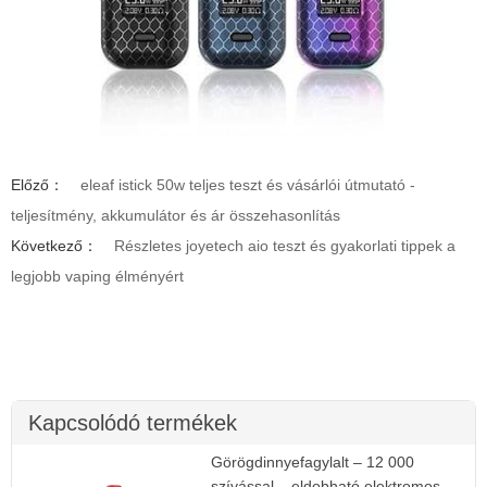
Előző：
eleaf istick 50w teljes teszt és vásárlói útmutató -
teljesítmény, akkumulátor és ár összehasonlítás
Következő：
Részletes joyetech aio teszt és gyakorlati tippek a
legjobb vaping élményért
Kapcsolódó termékek
Görögdinnyefagylalt – 12 000
szívással – eldobható elektromos