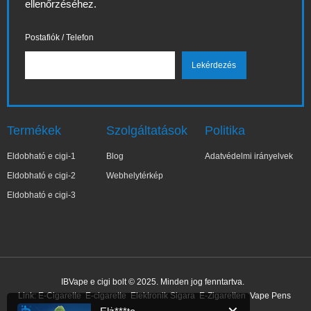
ellenőrzéséhez.
Postafiók / Telefon
Termékek
Szolgáltatások
Politika
Eldobható e cigi-1
Blog
Adatvédelmi irányelvek
Eldobható e cigi-2
Webhelytérkép
Eldobható e cigi-3
✕
Elż***ta
IBVape e cigi bolt © 2025. Minden jog fenntartva.
Nemrég vásárolt
Link:
E-Cigarette
E-cigarette
Elektronik Sigara
E-Zigaretten
Vape Pens