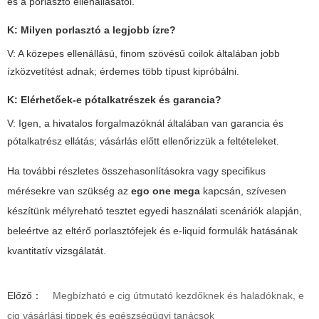
és a porlasztó ellenállásától.
K: Milyen porlasztó a legjobb ízre?
V: A közepes ellenállású, finom szövésű coilok általában jobb
ízközvetítést adnak; érdemes több típust kipróbálni.
K: Elérhetőek-e pótalkatrészek és garancia?
V: Igen, a hivatalos forgalmazóknál általában van garancia és
pótalkatrész ellátás; vásárlás előtt ellenőrizzük a feltételeket.
Ha további részletes összehasonlításokra vagy specifikus
mérésekre van szükség az
ego one mega
kapcsán, szívesen
készítünk mélyreható tesztet egyedi használati scenáriók alapján,
beleértve az eltérő porlasztófejek és e-liquid formulák hatásának
kvantitatív vizsgálatát.
Előző：
Megbízható e cig útmutató kezdőknek és haladóknak, e
cig vásárlási tippek és egészségügyi tanácsok