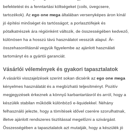
befektetést és a fenntartási költségeket (coils, üvegcsere,
tartozékok). Az
ego one mega
általában versenyképes áron kínál
jó építési minőséget és tartósságot; a porlasztófejek és
pótalkatrészek ára régiónként változik, de összességében kedvező,
különösen ha a hosszú távú használatot vesszük alapul. Ár-
összehasonlításnál vegyük figyelembe az ajánlott használati
tartományt és a gyártói garanciát.
Vásárlói vélemények és gyakori tapasztalatok
A vásárlói visszajelzések szerint sokan dicsérik az
ego one mega
kényelmes használatát és a megbízható teljesítményt. Pozitív
megjegyzések érkeznek a könnyű karbantartásról és arról, hogy a
készülék stabilan működik különböző e-liquidekkel. Néhány
felhasználó jelezte, hogy a tömítések idővel cserére szorulhatnak,
illetve ajánlott rendszeres tisztítással megelőzni a szivárgást.
Összességében a tapasztalatok azt mutatják, hogy a készülék jó