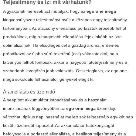
Teljesítmény és íz: mit várhatunk?
A gyakorlati mérések azt mutatják, hogy az
ego one mega
kiegyensúlyozott teljesítményt nyújt a közepes-nagy teljesítmény
tartományban. Az alacsony ellenállású porlasztók erősebb felhőt
produkálnak, míg a magasabb ellenállású fejek inkább az ízre
optimalizálnak. Ha elsődleges cél a gazdag aroma, érdemes
próbálkozni az újabb sűrű tekerésű (coil) változatokkal; ha a
látványos felhők fontosak, akkor a nagyobb fűtőteljesítmény és a
szabadabb levegőzés jobb választás. Összefoglalva, az
ego one
mega
sokoldalú felhasználói igényeket elégít ki.
Áramellátás és üzemidő
A beépített akkumulátor kapacitásának és a használat
intenzitásának függvényében az
ego one mega
üzemideje
változhat; tipikus napi használat mellett sok felhasználó egy-két nap
közötti üzemidőt tapasztal. Az akkumulátor hatékonyságát
befolyásolja a porlasztó ellenállása, a beállított teljesítmény és a