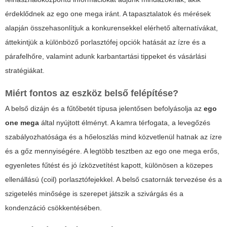
érdeklődnek az
ego one mega
iránt. A tapasztalatok és mérések
alapján összehasonlítjuk a konkurensekkel elérhető alternatívákat,
áttekintjük a különböző porlasztófej opciók hatását az ízre és a
párafelhőre, valamint adunk karbantartási tippeket és vásárlási
stratégiákat.
Miért fontos az eszköz belső felépítése?
A belső dizájn és a fűtőbetét típusa jelentősen befolyásolja az
ego
one mega
által nyújtott élményt. A kamra térfogata, a levegőzés
szabályozhatósága és a hőeloszlás mind közvetlenül hatnak az ízre
és a gőz mennyiségére. A legtöbb tesztben az
ego one mega
erős,
egyenletes fűtést és jó ízközvetítést kapott, különösen a közepes
ellenállású (coil) porlasztófejekkel. A belső csatornák tervezése és a
szigetelés minősége is szerepet játszik a szivárgás és a
kondenzáció csökkentésében.