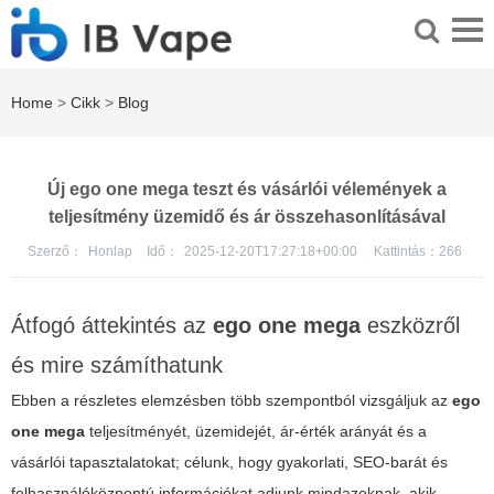
Home
>
Cikk
>
Blog
Új ego one mega teszt és vásárlói vélemények a
teljesítmény üzemidő és ár összehasonlításával
Szerző：
Honlap
Idő：
2025-12-20T17:27:18+00:00
Kattintás：
266
Átfogó áttekintés az
ego one mega
eszközről
és mire számíthatunk
Ebben a részletes elemzésben több szempontból vizsgáljuk az
ego
one mega
teljesítményét, üzemidejét, ár-érték arányát és a
vásárlói tapasztalatokat; célunk, hogy gyakorlati, SEO-barát és
felhasználóközpontú információkat adjunk mindazoknak, akik