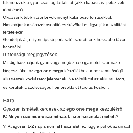
Ellenőrizzük a gyári csomag tartalmát (akku kapacitás, pótszívók,
tömítések).
Olvassunk több vásárlói véleményt különböző forrásokból.
Használjunk ár-összehasonlító eszközöket és figyeljük a szállítási
feltételeket.
Gondoljuk át, milyen típusú porlasztót szeretnénk hosszabb távon
használni.
Biztonsági megjegyzések
Mindig használjunk gyári vagy megbízható gyártótól származó
kiegészítőket az
ego one mega
készülékhez; a rossz minőségű
alkatrészek kockázatot jelentenek. Ne töltsük túl az akkumulátort,
és kerüljük a szélsőséges hőmérsékletet tárolás közben.
FAQ
Gyakran ismételt kérdések az
ego one mega
készülékről
K: Milyen üzemidőre számíthatok napi használat mellett?
V: Átlagosan 1-2 nap a normál használat; ez függ a puffok számától