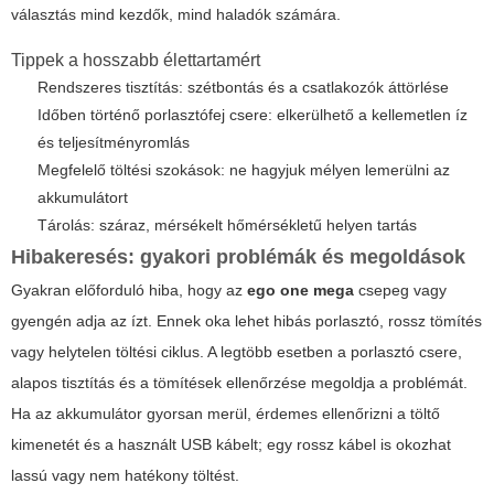
választás mind kezdők, mind haladók számára.
Tippek a hosszabb élettartamért
Rendszeres tisztítás: szétbontás és a csatlakozók áttörlése
Időben történő porlasztófej csere: elkerülhető a kellemetlen íz
és teljesítményromlás
Megfelelő töltési szokások: ne hagyjuk mélyen lemerülni az
akkumulátort
Tárolás: száraz, mérsékelt hőmérsékletű helyen tartás
Hibakeresés: gyakori problémák és megoldások
Gyakran előforduló hiba, hogy az
ego one mega
csepeg vagy
gyengén adja az ízt. Ennek oka lehet hibás porlasztó, rossz tömítés
vagy helytelen töltési ciklus. A legtöbb esetben a porlasztó csere,
alapos tisztítás és a tömítések ellenőrzése megoldja a problémát.
Ha az akkumulátor gyorsan merül, érdemes ellenőrizni a töltő
kimenetét és a használt USB kábelt; egy rossz kábel is okozhat
lassú vagy nem hatékony töltést.