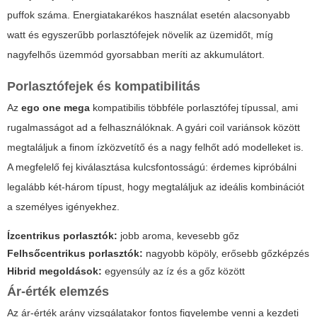
puffok száma. Energiatakarékos használat esetén alacsonyabb
watt és egyszerűbb porlasztófejek növelik az üzemidőt, míg
nagyfelhős üzemmód gyorsabban meríti az akkumulátort.
Porlasztófejek és kompatibilitás
Az
ego one mega
kompatibilis többféle porlasztófej típussal, ami
rugalmasságot ad a felhasználóknak. A gyári coil variánsok között
megtaláljuk a finom ízközvetítő és a nagy felhőt adó modelleket is.
A megfelelő fej kiválasztása kulcsfontosságú: érdemes kipróbálni
legalább két-három típust, hogy megtaláljuk az ideális kombinációt
a személyes igényekhez.
Ízcentrikus porlasztók:
jobb aroma, kevesebb gőz
Felhsőcentrikus porlasztók:
nagyobb köpöly, erősebb gőzképzés
Hibrid megoldások:
egyensúly az íz és a gőz között
Ár-érték elemzés
Az ár-érték arány vizsgálatakor fontos figyelembe venni a kezdeti