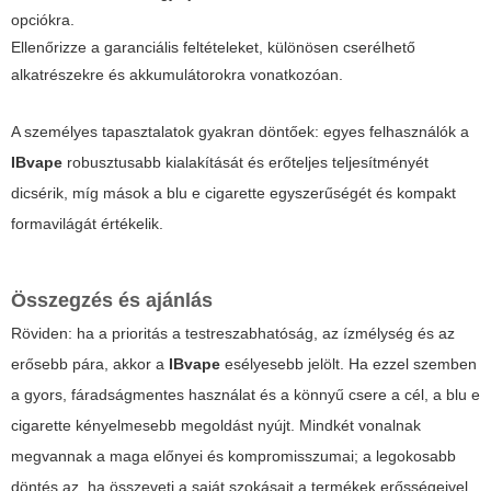
opciókra.
Ellenőrizze a garanciális feltételeket, különösen cserélhető
alkatrészekre és akkumulátorokra vonatkozóan.
A személyes tapasztalatok gyakran döntőek: egyes felhasználók a
IBvape
robusztusabb kialakítását és erőteljes teljesítményét
dicsérik, míg mások a
blu e cigarette
egyszerűségét és kompakt
formavilágát értékelik.
Összegzés és ajánlás
Röviden: ha a prioritás a testreszabhatóság, az ízmélység és az
erősebb pára, akkor a
IBvape
esélyesebb jelölt. Ha ezzel szemben
a gyors, fáradságmentes használat és a könnyű csere a cél, a
blu e
cigarette
kényelmesebb megoldást nyújt. Mindkét vonalnak
megvannak a maga előnyei és kompromisszumai; a legokosabb
döntés az, ha összeveti a saját szokásait a termékek erősségeivel,