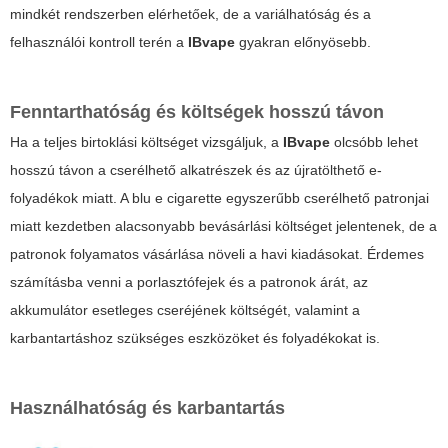
mindkét rendszerben elérhetőek, de a variálhatóság és a
felhasználói kontroll terén a
IBvape
gyakran előnyösebb.
Fenntarthatóság és költségek hosszú távon
Ha a teljes birtoklási költséget vizsgáljuk, a
IBvape
olcsóbb lehet
hosszú távon a cserélhető alkatrészek és az újratölthető e-
folyadékok miatt. A
blu e cigarette
egyszerűbb cserélhető patronjai
miatt kezdetben alacsonyabb bevásárlási költséget jelentenek, de a
patronok folyamatos vásárlása növeli a havi kiadásokat. Érdemes
számításba venni a porlasztófejek és a patronok árát, az
akkumulátor esetleges cseréjének költségét, valamint a
karbantartáshoz szükséges eszközöket és folyadékokat is.
Használhatóság és karbantartás