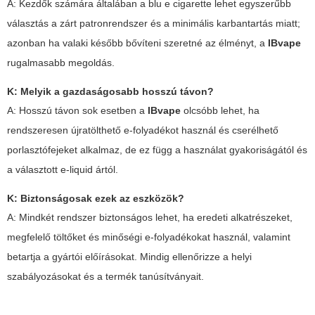
A: Kezdők számára általában a
blu e cigarette
lehet egyszerűbb
választás a zárt patronrendszer és a minimális karbantartás miatt;
azonban ha valaki később bővíteni szeretné az élményt, a
IBvape
rugalmasabb megoldás.
K: Melyik a gazdaságosabb hosszú távon?
A: Hosszú távon sok esetben a
IBvape
olcsóbb lehet, ha
rendszeresen újratölthető e-folyadékot használ és cserélhető
porlasztófejeket alkalmaz, de ez függ a használat gyakoriságától és
a választott e-liquid ártól.
K: Biztonságosak ezek az eszközök?
A: Mindkét rendszer biztonságos lehet, ha eredeti alkatrészeket,
megfelelő töltőket és minőségi e-folyadékokat használ, valamint
betartja a gyártói előírásokat. Mindig ellenőrizze a helyi
szabályozásokat és a termék tanúsítványait.