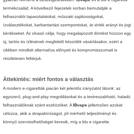
termékcsalád. A következő fejezetek sorban bemutatják a
felhasználói tapasztalatokat, műszaki sajátosságokat,
ízválasztékokat, karbantartási szempontokat, ár-érték arányt és jogi
kérdéseket. Az olvasó célja, hogy megalapozott döntést hozzon egy
új, tartós és ízlésének megfelelő készülék vásárlásakor, ezért a
cikkben mindkét alternatíva előnyeit és kompromisszumait is
részletesen feltárjuk.
Áttekintés: miért fontos a választás
A modern e-cigaretták piacán két jelentős irányzatot látunk: az
egyszerű, plug-and-play megoldásokat és a testreszabható, haladó
felhasználóknak szánt eszközöket. A
IBvape
jellemzően azokat
célozza, akik a strapabíróságot, jól mérhető teljesítményt és
könnyű szervizelhetőséget keresik, míg a
blu e cigarette