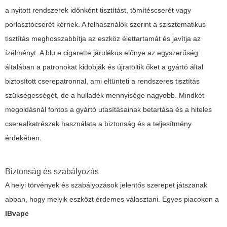
a nyitott rendszerek időnként tisztítást, tömítéscserét vagy
porlasztócserét kérnek. A felhasználók szerint a szisztematikus
tisztítás meghosszabbítja az eszköz élettartamát és javítja az
ízélményt. A
blu e cigarette
járulékos előnye az egyszerűség:
általában a patronokat kidobják és újratöltik őket a gyártó által
biztosított cserepatronnal, ami eltünteti a rendszeres tisztítás
szükségességét, de a hulladék mennyisége nagyobb. Mindkét
megoldásnál fontos a gyártó utasításainak betartása és a hiteles
cserealkatrészek használata a biztonság és a teljesítmény
érdekében.
Biztonság és szabályozás
A helyi törvények és szabályozások jelentős szerepet játszanak
abban, hogy melyik eszközt érdemes választani. Egyes piacokon a
IBvape