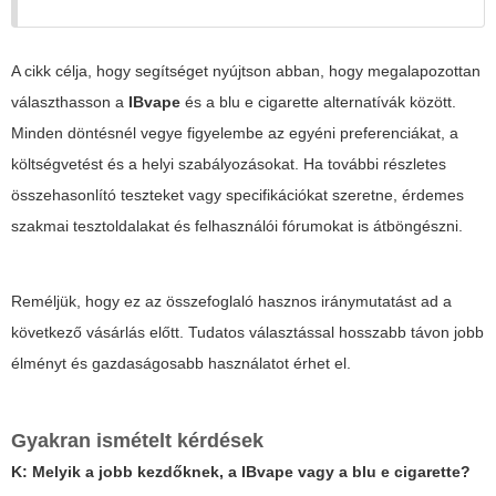
A cikk célja, hogy segítséget nyújtson abban, hogy megalapozottan
választhasson a
IBvape
és a
blu e cigarette
alternatívák között.
Minden döntésnél vegye figyelembe az egyéni preferenciákat, a
költségvetést és a helyi szabályozásokat. Ha további részletes
összehasonlító teszteket vagy specifikációkat szeretne, érdemes
szakmai tesztoldalakat és felhasználói fórumokat is átböngészni.
Reméljük, hogy ez az összefoglaló hasznos iránymutatást ad a
következő vásárlás előtt. Tudatos választással hosszabb távon jobb
élményt és gazdaságosabb használatot érhet el.
Gyakran ismételt kérdések
K: Melyik a jobb kezdőknek, a
IBvape
vagy a
blu e cigarette
?