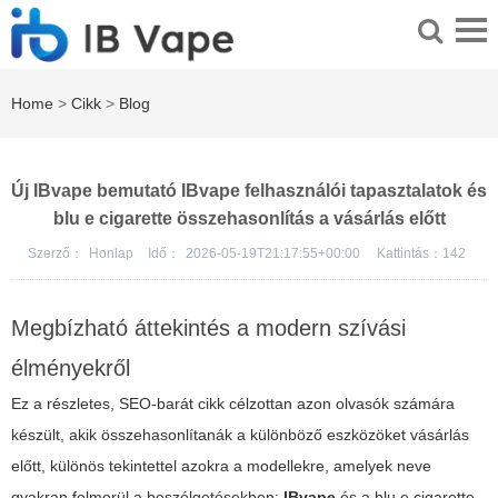
Home
>
Cikk
>
Blog
Új IBvape bemutató IBvape felhasználói tapasztalatok és
blu e cigarette összehasonlítás a vásárlás előtt
Szerző：
Honlap
Idő：
2026-05-19T21:17:55+00:00
Kattintás：
142
Megbízható áttekintés a modern szívási
élményekről
Ez a részletes, SEO-barát cikk célzottan azon olvasók számára
készült, akik összehasonlítanák a különböző eszközöket vásárlás
előtt, különös tekintettel azokra a modellekre, amelyek neve
gyakran felmerül a beszélgetésekben:
IBvape
és a
blu e cigarette