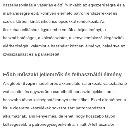
összehasonlítás a vásárlás előtt" /> inkább az egyszerűségre és a
márkahűségre épít, könnyen elérhető patronrendszerekkel és
széles körben kínált nikotinsó opciókkal rendelkezik. Az
összehasonlításhoz figyelembe vettük a teljesítményt, a
használhatóságot, a költségszintet, a kényelemfokozó kiegészítők
elérhetőségét, valamint a használat közbeni élményt, beleértve az
ízvisszaadást és a páraérzetet.
Főbb műszaki jellemzők és felhasználói élmény
A legtöbb
IBvape
modell erős akkumulátorral érkezik, változtatható
wattszinttel és egyszerűen cserélhető porlasztófejekkel, ami
hosszabb távon költséghatékonnyá teheti őket. Ezzel ellentétben a
blu e cigarette
készülékek sokszor zárt patronrendszert
alkalmaznak, ami kényelmes, de lehet, hogy hosszabb távon
költségesebb a patronegységenkénti ár miatt. A felhasználói