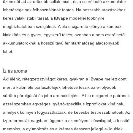
üzemidőt ad az erősebb cellák miatt, és a cserélhető akkumulátor
lehetősége sok felhasználónak fontos. Ha hosszabb utazásokhoz
keres valaki stabil társat, a
IBvape
modelljei többnyire
megbízhatóbban szolgálnak. A
blu e cigarette
előnye a kompakt
kialakítás és a gyors, egyszerű töltés; azonban a nem cserélhető
akkumulátoroknál a hosszú távú fenntarthatóság alacsonyabb
lehet.
Íz és aroma
Aki élénk, rétegzett ízvilágot keres, gyakran a
IBvape
mellett dönt,
mert a különféle porlasztófejek lehetővé teszik az e-folyadék
sűrűbb párolgását és jobb aromakifejtést. A
blu e cigarette
patronok
ezzel szemben egységes, gyártó-specifikus ízprofilokat kínálnak,
amelyek könnyen fogyaszthatóak, de kevésbé testreszabhatóak. Az
ízpreferenciák nagyban függnek a személyes ízlésvilágtól; a frissítő
mentolos, a gyümölcsös és a krémes desszert jellegű e-liquidek