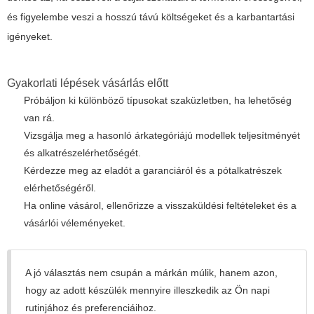
és figyelembe veszi a hosszú távú költségeket és a karbantartási
igényeket.
Gyakorlati lépések vásárlás előtt
Próbáljon ki különböző típusokat szaküzletben, ha lehetőség
van rá.
Vizsgálja meg a hasonló árkategóriájú modellek teljesítményét
és alkatrészelérhetőségét.
Kérdezze meg az eladót a garanciáról és a pótalkatrészek
elérhetőségéről.
Ha online vásárol, ellenőrizze a visszaküldési feltételeket és a
vásárlói véleményeket.
A jó választás nem csupán a márkán múlik, hanem azon,
hogy az adott készülék mennyire illeszkedik az Ön napi
rutinjához és preferenciáihoz.