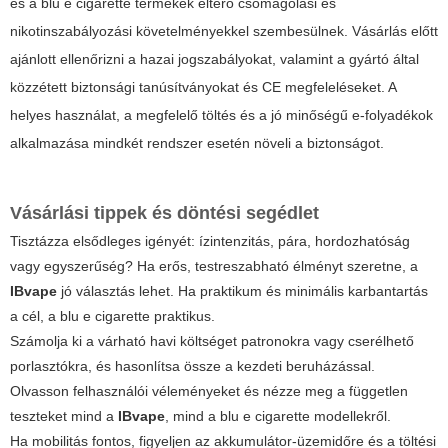
és a
blu e cigarette
termékek eltérő csomagolási és
nikotinszabályozási követelményekkel szembesülnek. Vásárlás előtt
ajánlott ellenőrizni a hazai jogszabályokat, valamint a gyártó által
közzétett biztonsági tanúsítványokat és CE megfeleléseket. A
helyes használat, a megfelelő töltés és a jó minőségű e-folyadékok
alkalmazása mindkét rendszer esetén növeli a biztonságot.
Vásárlási tippek és döntési segédlet
Tisztázza elsődleges igényét: ízintenzitás, pára, hordozhatóság
vagy egyszerűség? Ha erős, testreszabható élményt szeretne, a
IBvape
jó választás lehet. Ha praktikum és minimális karbantartás
a cél, a
blu e cigarette
praktikus.
Számolja ki a várható havi költséget patronokra vagy cserélhető
porlasztókra, és hasonlítsa össze a kezdeti beruházással.
Olvasson felhasználói véleményeket és nézze meg a független
teszteket mind a
IBvape
, mind a
blu e cigarette
modellekről.
Ha mobilitás fontos, figyeljen az akkumulátor-üzemidőre és a töltési