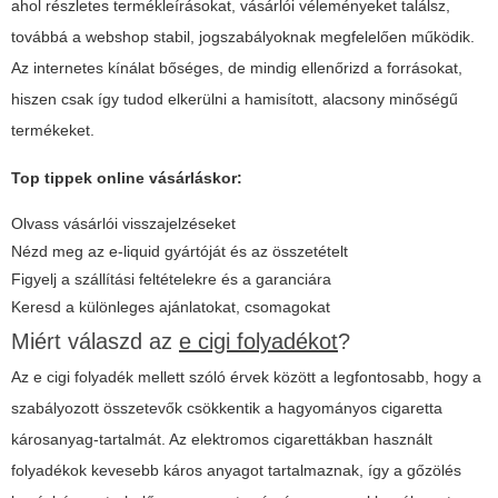
ahol részletes termékleírásokat, vásárlói véleményeket találsz,
továbbá a webshop stabil, jogszabályoknak megfelelően működik.
Az internetes kínálat bőséges, de mindig ellenőrizd a forrásokat,
hiszen csak így tudod elkerülni a hamisított, alacsony minőségű
termékeket.
Top tippek online vásárláskor:
Olvass vásárlói visszajelzéseket
Nézd meg az e-liquid gyártóját és az összetételt
Figyelj a szállítási feltételekre és a garanciára
Keresd a különleges ajánlatokat, csomagokat
Miért válaszd az
e cigi folyadékot
?
Az
e cigi folyadék
mellett szóló érvek között a legfontosabb, hogy a
szabályozott összetevők csökkentik a hagyományos cigaretta
károsanyag-tartalmát. Az elektromos cigarettákban használt
folyadékok kevesebb káros anyagot tartalmaznak, így a gőzölés