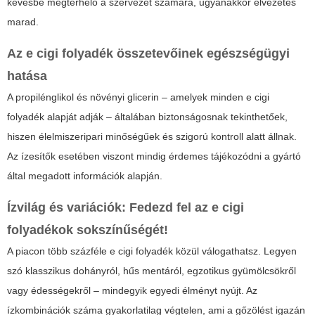
kevésbé megterhelő a szervezet számára, ugyanakkor élvezetes
marad.
Az e cigi folyadék összetevőinek egészségügyi
hatása
A propilénglikol és növényi glicerin – amelyek minden
e cigi
folyadék
alapját adják – általában biztonságosnak tekinthetőek,
hiszen élelmiszeripari minőségűek és szigorú kontroll alatt állnak.
Az ízesítők esetében viszont mindig érdemes tájékozódni a gyártó
által megadott információk alapján.
Ízvilág és variációk: Fedezd fel az e cigi
folyadékok sokszínűségét!
A piacon több százféle
e cigi folyadék
közül válogathatsz. Legyen
szó klasszikus dohányról, hűs mentáról, egzotikus gyümölcsökről
vagy édességekről – mindegyik egyedi élményt nyújt. Az
ízkombinációk száma gyakorlatilag végtelen, ami a gőzölést igazán