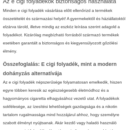
Az e cigi folyadékok biztonságos használata
Minden
e cigi folyadék
vásárlása előtt ellenőrizd a termékek
összetételét és származási helyét! A gyermekektől és háziállatoktól
elzárva tárold, illetve mindig az eszköz leírása szerint adagold a
folyadékot. Kizárólag megbízható forrásból származó termékek
esetében garantált a biztonságos és kiegyensúlyozott gőzölési
élmény.
Összefoglalás: E cigi folyadék, mint a modern
dohányzás alternatívája
Az
e cigi folyadék
népszerűsége folyamatosan emelkedik, hiszen
egyre többen keresik az egészségesebb életmódhoz és a
hagyományos cigaretta elhagyásához vezető utat. A folyadékok
sokfélesége, az ízesítési lehetőségek gazdagsága és a nikotin
tartalom rugalmassága mind hozzájárul ahhoz, hogy személyre
szabott élményt nyújtsanak. Akár kezdő vagy haladó használó