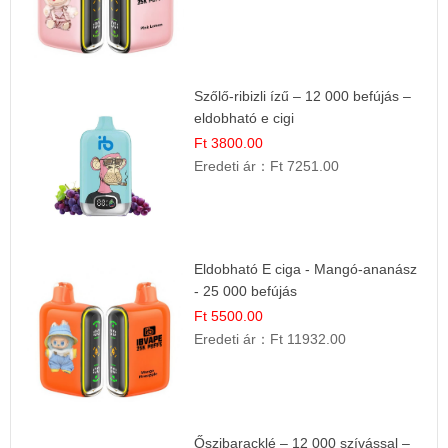
Szőlő-ribizli ízű – 12 000 befújás –
eldobható e cigi
Ft 3800.00
Eredeti ár：
Ft 7251.00
Eldobható E ciga - Mangó-ananász
- 25 000 befújás
Ft 5500.00
Eredeti ár：
Ft 11932.00
Őszibaracklé – 12 000 szívással –