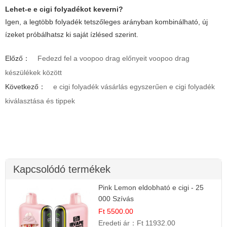
Lehet-e e cigi folyadékot keverni?
Igen, a legtöbb folyadék tetszőleges arányban kombinálható, új
ízeket próbálhatsz ki saját ízlésed szerint.
Előző：
Fedezd fel a voopoo drag előnyeit voopoo drag
készülékek között
Következő：
e cigi folyadék vásárlás egyszerűen e cigi folyadék
kiválasztása és tippek
Kapcsolódó termékek
Pink Lemon eldobható e cigi - 25
000 Szívás
Ft 5500.00
Eredeti ár：
Ft 11932.00