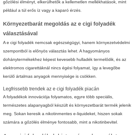
gőzölési élményt, elkerülhetők a kellemetlen mellékhatások, mint
például a túl erős íz vagy a kaparó érzés.
Környezetbarát megoldás az e cigi folyadék
választásával
A
e cigi folyadék
nemcsak egészségügyi, hanem környezetvédelmi
szempontból is előnyös választás lehet. A hagyományos
dohánytermékekhez képest kevesebb hulladék termelődik, és az
elektromos cigarettáknál nincs égési folyamat, így a levegőbe
kerülő ártalmas anyagok mennyisége is csökken.
Legfrissebb trendek az e cigi folyadék piacán
A folyadékok innovációja folyamatos, egyre több speciális,
természetes alapanyagból készült és környezetbarát termék jelenik
meg. Sokan keresik a nikotinmentes e-liquideket, hiszen sokak
számára a gőzölés élménye fontosabb, mint a nikotinbevitel.