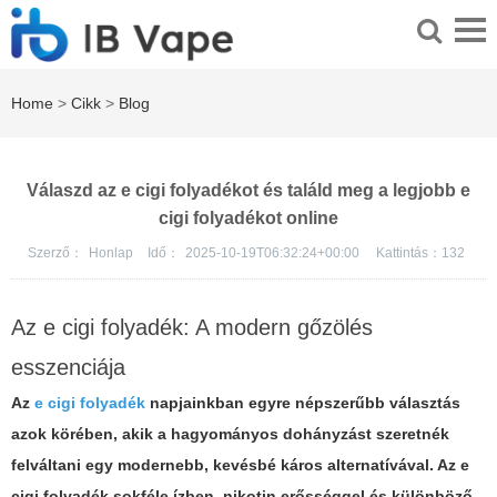
Home
>
Cikk
>
Blog
Válaszd az e cigi folyadékot és találd meg a legjobb e
cigi folyadékot online
Szerző：
Honlap
Idő：
2025-10-19T06:32:24+00:00
Kattintás：
132
Az e cigi folyadék: A modern gőzölés
esszenciája
Az
e cigi folyadék
napjainkban egyre népszerűbb választás
azok körében, akik a hagyományos dohányzást szeretnék
felváltani egy modernebb, kevésbé káros alternatívával. Az e
cigi folyadék sokféle ízben, nikotin erősséggel és különböző