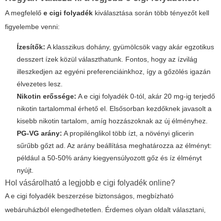
A megfelelő
e cigi folyadék
kiválasztása során több tényezőt kell
figyelembe venni:
Ízesítők:
A klasszikus dohány, gyümölcsök vagy akár egzotikus
desszert ízek közül választhatunk. Fontos, hogy az ízvilág
illeszkedjen az egyéni preferenciáinkhoz, így a gőzölés igazán
élvezetes lesz.
Nikotin erőssége:
A
e cigi folyadék
0-tól, akár 20 mg-ig terjedő
nikotin tartalommal érhető el. Elsősorban kezdőknek javasolt a
kisebb nikotin tartalom, amíg hozzászoknak az új élményhez.
PG-VG arány:
A propilénglikol több ízt, a növényi glicerin
sűrűbb gőzt ad. Az arány beállítása meghatározza az élményt:
például a 50-50% arány kiegyensúlyozott gőz és íz élményt
nyújt.
Hol vásárolható a legjobb e cigi folyadék online?
A
e cigi folyadék
beszerzése biztonságos, megbízható
webáruházból elengedhetetlen. Érdemes olyan oldalt választani,