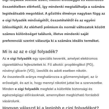
összetételben elérhető, így mindenki megtalálhatja a számára
legideálisabb megoldást. A
gőzölés
élménye nagyban függ az
e cigi folyadék
minőségétől, összetételétől és az egyéni
ízlésvilágtól. Az elérhető prémium és normál változatok között
számos különbséget találunk, illetve mindenki saját
preferenciái szerint választja ki a számára ideális terméket.
Mi is az az e cigi folyadék?
Az
e cigi folyadék
egy speciális keverék, amelyet elektromos
cigarettákhoz fejlesztettek ki. Fő alkotói: propilénglikol (PG),
növényi glicerin (VG), ízesítők és adott esetben nikotin.
Az összetevők aránya meghatározza a gőzmennyiséget, az íz
erősségét, és azt is, hogy mennyi nikotint juttat be a szervezetbe.
Minden
e cigi folyadék
megfelel a különféle biztonsági és
egészségügyi előírásoknak, amennyiben megbízható forrásból
vásárolunk.
Hogyan válaszd ki a legjobb e cigi folyadékot?