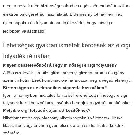
meg, amelyek még biztonságosabbá és egészségesebbé teszik az
elektromos cigaretták használatát. Érdemes nyitottnak lenni az
újdonságokra és folyamatosan tájékozódni, hogy mindig a
legjobbat választhasd!
Lehetséges gyakran ismételt kérdések az e cigi
folyadék témában
Milyen összetevőkből áll egy minőségi e cigi folyadék?
A fő összetevők: propilénglikol, növényi glicerin, aroma és igény
szerint nikotin. Ezek kombinációja határozza meg a végső élményt.
Biztonságos az elektronikus cigaretta használata?
Igen, amennyiben hivatalos forrásból, ellenőrzött minőségű
e cigi
folyadék
kerül használatra, továbbá betartjuk a gyártói utasításokat.
Melyik e cigi folyadék ajánlott kezdőknek?
Nikotinmentes vagy alacsony nikotin tartalmú változatok, illetve
klasszikus vagy enyhén gyümölcsös aromák ideálisak a kezdők
számára.