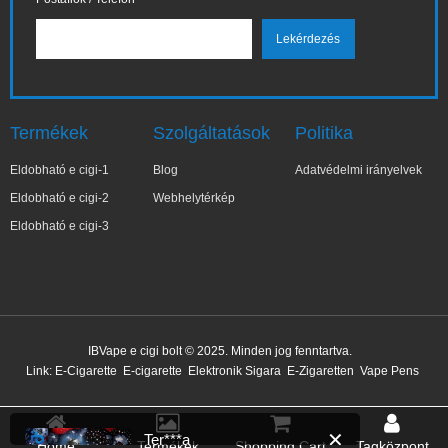
Termékek
Szolgáltatások
Politika
Eldobható e cigi-1
Blog
Adatvédelmi irányelvek
Eldobható e cigi-2
Webhelytérkép
Eldobható e cigi-3
✕
Ter***a
IBVape e cigi bolt © 2025. Minden jog fenntartva.
Nemrég vásárolt
Link:
E-Cigarette
E-cigarette
Elektronik Sigara
E-Zigaretten
Vape Pens
17 perccel ezelőtt
Home
Termékek
Shopping Cart
Tagközpont