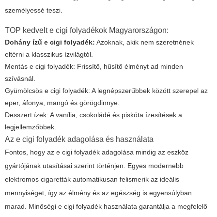
személyessé teszi.
TOP kedvelt e cigi folyadékok Magyarországon:
Dohány ízű e cigi folyadék:
Azoknak, akik nem szeretnének
eltérni a klasszikus ízvilágtól.
Mentás e cigi folyadék: Frissítő, hűsítő élményt ad minden
szívásnál.
Gyümölcsös e cigi folyadék: A legnépszerűbbek között szerepel az
eper, áfonya, mangó és görögdinnye.
Desszert ízek: A vanília, csokoládé és piskóta ízesítések a
legjellemzőbbek.
Az e cigi folyadék adagolása és használata
Fontos, hogy az
e cigi folyadék
adagolása mindig az eszköz
gyártójának utasításai szerint történjen. Egyes modernebb
elektromos cigaretták automatikusan felismerik az ideális
mennyiséget, így az élmény és az egészség is egyensúlyban
marad. Minőségi
e cigi folyadék
használata garantálja a megfelelő