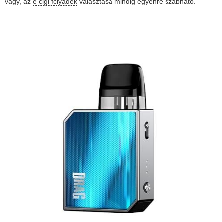
vagy, az
e cigi folyadék
választása mindig egyénre szabható.