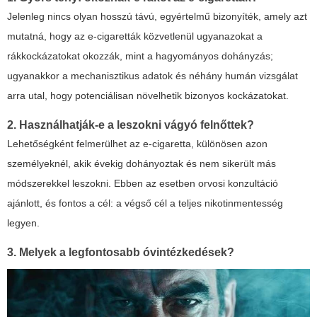
Jelenleg nincs olyan hosszú távú, egyértelmű bizonyíték, amely azt
mutatná, hogy az e-cigaretták közvetlenül ugyanazokat a
rákkockázatokat okozzák, mint a hagyományos dohányzás;
ugyanakkor a mechanisztikus adatok és néhány humán vizsgálat
arra utal, hogy potenciálisan növelhetik bizonyos kockázatokat.
2. Használhatják-e a leszokni vágyó felnőttek?
Lehetőségként felmerülhet az e-cigaretta, különösen azon
személyeknél, akik évekig dohányoztak és nem sikerült más
módszerekkel leszokni. Ebben az esetben orvosi konzultáció
ajánlott, és fontos a cél: a végső cél a teljes nikotinmentesség
legyen.
3. Melyek a legfontosabb óvintézkedések?