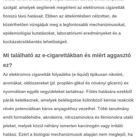
szolgál, amelyek segítenek megérteni az elektromos cigaretták
hosszú távú hatásait. Ebben az áttekintésben célzottan, de
közérthetően vizsgáljuk meg a legfontosabb mechanizmusokat,
epidemiológiai kutatásokat, laboratóriumi eredményeket és a
kockázatcsökkentés lehetőségeit.
Mi található az e-cigarettákban és miért aggasztó
ez?
Az elektromos cigaretták folyadéka (e-liquid) tipikusan nikotint,
aromákat, oldószereket (pl. propilén-glikol és növényi glicerin) és
nyomokban egyéb vegyületeket tartalmaz. Fűtés hatására ezekből
párák keletkeznek, amelyek belélegzése különböző kémiai reakciók
révén potenciálisan káros anyagokhoz vezethet. Több tanulmány
említ formaldehidre, akroleinre, nitrozaminokra és fémionokra utaló
jeleket, melyek közül néhány ismerten karcinogén vagy irritáló
hatású. Ezért a
biológiai mechanizmusok
alapján nem meglepő, ha