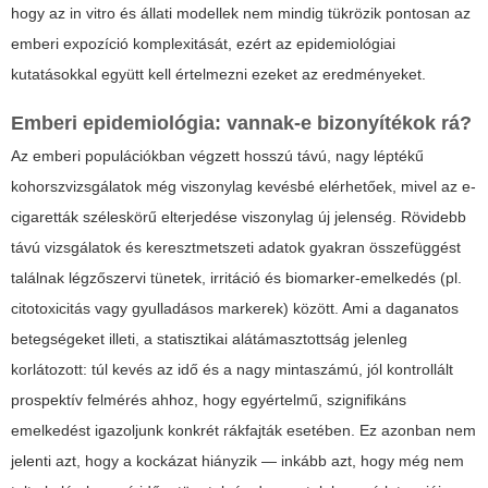
hogy az in vitro és állati modellek nem mindig tükrözik pontosan az
emberi expozíció komplexitását, ezért az epidemiológiai
kutatásokkal együtt kell értelmezni ezeket az eredményeket.
Emberi epidemiológia: vannak-e bizonyítékok rá?
Az emberi populációkban végzett hosszú távú, nagy léptékű
kohorszvizsgálatok még viszonylag kevésbé elérhetőek, mivel az e-
cigaretták széleskörű elterjedése viszonylag új jelenség. Rövidebb
távú vizsgálatok és keresztmetszeti adatok gyakran összefüggést
találnak légzőszervi tünetek, irritáció és biomarker-emelkedés (pl.
citotoxicitás vagy gyulladásos markerek) között. Ami a daganatos
betegségeket illeti, a statisztikai alátámasztottság jelenleg
korlátozott: túl kevés az idő és a nagy mintaszámú, jól kontrollált
prospektív felmérés ahhoz, hogy egyértelmű, szignifikáns
emelkedést igazoljunk konkrét rákfajták esetében. Ez azonban nem
jelenti azt, hogy a kockázat hiányzik — inkább azt, hogy még nem