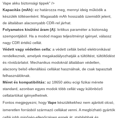
Vape akku biztonsági tippek" />
Kapacitás (mAh):
ez határozza meg, mennyi ideig működik a
készülék töltésenként. Magasabb mAh hosszabb üzemidőt jelent,
de általában alacsonyabb CDR-rel járhat.
Folyamatos kisütési áram (A):
kritikus paraméter a biztonság
szempontjából. Ha a modod magas teljesítményt igényel, válassz
nagy CDR értékű cellát.
Védett vagy védetlen cella:
a védett cellák belső elektronikával
rendelkeznek, amelyek megakadályozhatják a túltöltést, túltöltődést
és rövidzárlatot. Mechanikus modoknál általában védetlen,
alacsony belső ellenállású cellákat használnak, de csak tapasztalt
felhasználóknak.
Méret és kompatibilitás:
az
18650 akku ecigi
fizikai mérete
standard, azonban egyes modok több cellát vagy különböző
cellatartókat igényelhetnek.
Fontos megjegyezni, hogy
Vape
készülékekhez nem ajánlott olcsó,
ismeretlen forrásból származó cellákat venni. A megbízható gyártók
cellái jobb minőség-ellenőrzésen esnek át, stabilabbak és