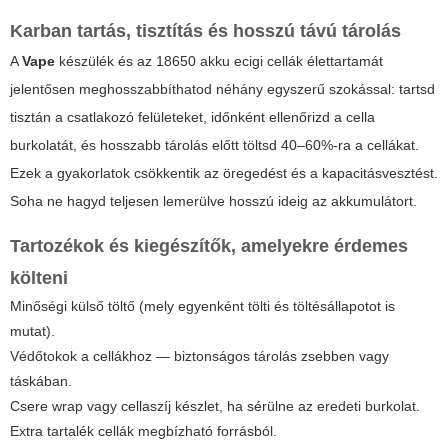
Karban tartás, tisztítás és hosszú távú tárolás
A
Vape
készülék és az
18650 akku ecigi
cellák élettartamát
jelentősen meghosszabbíthatod néhány egyszerű szokással: tartsd
tisztán a csatlakozó felületeket, időnként ellenőrizd a cella
burkolatát, és hosszabb tárolás előtt töltsd 40–60%-ra a cellákat.
Ezek a gyakorlatok csökkentik az öregedést és a kapacitásvesztést.
Soha ne hagyd teljesen lemerülve hosszú ideig az akkumulátort.
Tartozékok és kiegészítők, amelyekre érdemes
költeni
Minőségi külső töltő (mely egyenként tölti és töltésállapotot is
mutat).
Védőtokok a cellákhoz — biztonságos tárolás zsebben vagy
táskában.
Csere wrap vagy cellaszíj készlet, ha sérülne az eredeti burkolat.
Extra tartalék cellák megbízható forrásból.