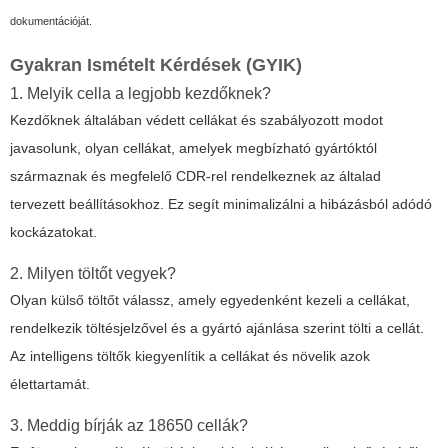
dokumentációját.
Gyakran Ismételt Kérdések (GYIK)
1. Melyik cella a legjobb kezdőknek?
Kezdőknek általában védett cellákat és szabályozott modot
javasolunk, olyan cellákat, amelyek megbízható gyártóktól
származnak és megfelelő CDR-rel rendelkeznek az általad
tervezett beállításokhoz. Ez segít minimalizálni a hibázásból adódó
kockázatokat.
2. Milyen töltőt vegyek?
Olyan külső töltőt válassz, amely egyedenként kezeli a cellákat,
rendelkezik töltésjelzővel és a gyártó ajánlása szerint tölti a cellát.
Az intelligens töltők kiegyenlítik a cellákat és növelik azok
élettartamát.
3. Meddig bírják az 18650 cellák?