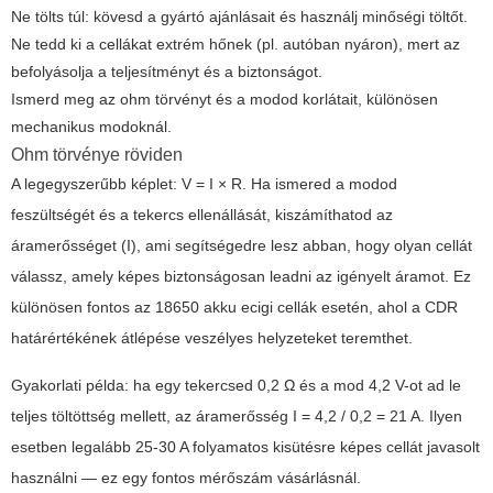
Ne tölts túl: kövesd a gyártó ajánlásait és használj minőségi töltőt.
Ne tedd ki a cellákat extrém hőnek (pl. autóban nyáron), mert az
befolyásolja a teljesítményt és a biztonságot.
Ismerd meg az ohm törvényt és a modod korlátait, különösen
mechanikus modoknál.
Ohm törvénye röviden
A legegyszerűbb képlet: V = I × R. Ha ismered a modod
feszültségét és a tekercs ellenállását, kiszámíthatod az
áramerősséget (I), ami segítségedre lesz abban, hogy olyan cellát
válassz, amely képes biztonságosan leadni az igényelt áramot. Ez
különösen fontos az
18650 akku ecigi
cellák esetén, ahol a CDR
határértékének átlépése veszélyes helyzeteket teremthet.
Gyakorlati példa: ha egy tekercsed 0,2 Ω és a mod 4,2 V-ot ad le
teljes töltöttség mellett, az áramerősség I = 4,2 / 0,2 = 21 A. Ilyen
esetben legalább 25-30 A folyamatos kisütésre képes cellát javasolt
használni — ez egy fontos mérőszám vásárlásnál.