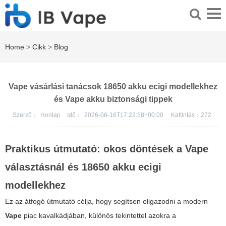
Home
>
Cikk
>
Blog
Vape vásárlási tanácsok 18650 akku ecigi modellekhez
és Vape akku biztonsági tippek
Szerző：
Honlap
Idő：
2026-06-16T17:22:58+00:00
Kattintás：
272
Praktikus útmutató: okos döntések a Vape
választásnál és 18650 akku ecigi
modellekhez
Ez az átfogó útmutató célja, hogy segítsen eligazodni a modern
Vape
piac kavalkádjában, különös tekintettel azokra a