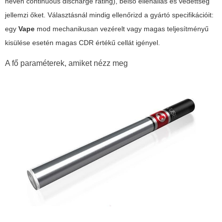
néven continuous discharge rating), belső ellenállás és védettség
jellemzi őket. Választásnál mindig ellenőrizd a gyártó specifikációit:
egy
Vape
mod mechanikusan vezérelt vagy magas teljesítményű
kisülése esetén magas CDR értékű cellát igényel.
A fő paraméterek, amiket nézz meg