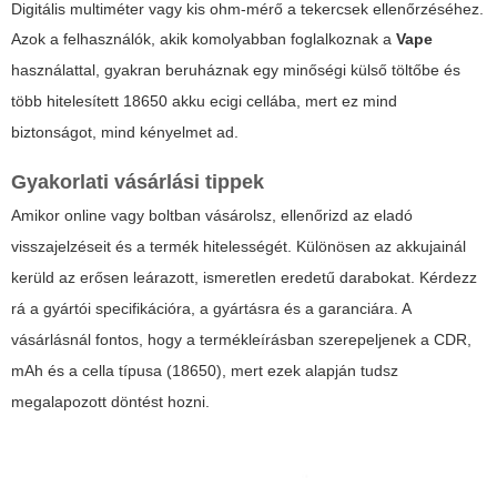
Digitális multiméter vagy kis ohm-mérő a tekercsek ellenőrzéséhez.
Azok a felhasználók, akik komolyabban foglalkoznak a
Vape
használattal, gyakran beruháznak egy minőségi külső töltőbe és
több hitelesített
18650 akku ecigi
cellába, mert ez mind
biztonságot, mind kényelmet ad.
Gyakorlati vásárlási tippek
Amikor online vagy boltban vásárolsz, ellenőrizd az eladó
visszajelzéseit és a termék hitelességét. Különösen az akkujainál
kerüld az erősen leárazott, ismeretlen eredetű darabokat. Kérdezz
rá a gyártói specifikációra, a gyártásra és a garanciára. A
vásárlásnál fontos, hogy a termékleírásban szerepeljenek a CDR,
mAh és a cella típusa (
18650
), mert ezek alapján tudsz
megalapozott döntést hozni.