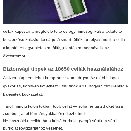
cellák kapcsán a megfelelő töltő és egy minőségi külső akkutöltő
beszerzése kulcsfontosságú. A smart töltők, amelyek mérik a cella
állapotát és egyenletesen töltik, jelentősen megnövelik az
élettartamot.
Biztonsági tippek az 18650 cellák használatához
A biztonság nem lehet kompromisszum tárgya. Az alábbi tippek
gyakorlati, könnyen követhető útmutatók arra, hogyan csökkentsd a
balesetek kockázatát:
Tárolj mindig külön tokban több cellát — soha ne tartsd őket laza
zsebben, ahol fém tárgyakkal érintkezhetnek.
Ne használd a cellát, ha a külső burkolat (wrap) sérült; a sérült
burkolat rövidzárlathoz vezethet.