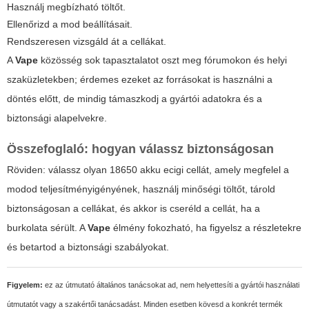
Használj megbízható töltőt.
Ellenőrizd a mod beállításait.
Rendszeresen vizsgáld át a cellákat.
A
Vape
közösség sok tapasztalatot oszt meg fórumokon és helyi
szaküzletekben; érdemes ezeket az forrásokat is használni a
döntés előtt, de mindig támaszkodj a gyártói adatokra és a
biztonsági alapelvekre.
Összefoglaló: hogyan válassz biztonságosan
Röviden: válassz olyan
18650 akku ecigi
cellát, amely megfelel a
modod teljesítményigényének, használj minőségi töltőt, tárold
biztonságosan a cellákat, és akkor is cseréld a cellát, ha a
burkolata sérült. A
Vape
élmény fokozható, ha figyelsz a részletekre
és betartod a biztonsági szabályokat.
Figyelem:
ez az útmutató általános tanácsokat ad, nem helyettesíti a gyártói használati
útmutatót vagy a szakértői tanácsadást. Minden esetben kövesd a konkrét termék