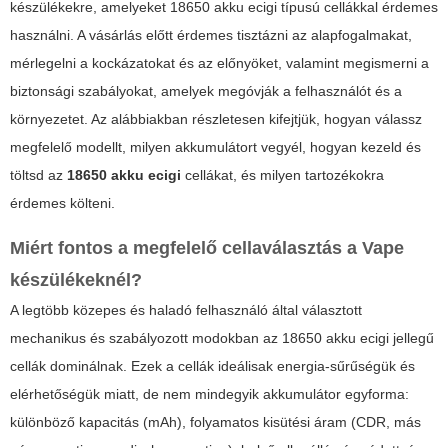
készülékekre, amelyeket
18650 akku ecigi
típusú cellákkal érdemes
használni. A vásárlás előtt érdemes tisztázni az alapfogalmakat,
mérlegelni a kockázatokat és az előnyöket, valamint megismerni a
biztonsági szabályokat, amelyek megóvják a felhasználót és a
környezetet. Az alábbiakban részletesen kifejtjük, hogyan válassz
megfelelő modellt, milyen akkumulátort vegyél, hogyan kezeld és
töltsd az
18650 akku ecigi
cellákat, és milyen tartozékokra
érdemes költeni.
Miért fontos a megfelelő cellaválasztás a Vape
készülékeknél?
A legtöbb közepes és haladó felhasználó által választott
mechanikus és szabályozott modokban az
18650 akku ecigi
jellegű
cellák dominálnak. Ezek a cellák ideálisak energia-sűrűségük és
elérhetőségük miatt, de nem mindegyik akkumulátor egyforma:
különböző kapacitás (mAh), folyamatos kisütési áram (CDR, más