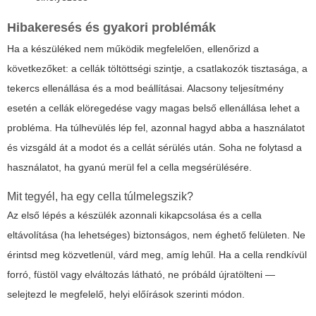
Hibakeresés és gyakori problémák
Ha a készüléked nem működik megfelelően, ellenőrizd a
következőket: a cellák töltöttségi szintje, a csatlakozók tisztasága, a
tekercs ellenállása és a mod beállításai. Alacsony teljesítmény
esetén a cellák elöregedése vagy magas belső ellenállása lehet a
probléma. Ha túlhevülés lép fel, azonnal hagyd abba a használatot
és vizsgáld át a modot és a cellát sérülés után. Soha ne folytasd a
használatot, ha gyanú merül fel a cella megsérülésére.
Mit tegyél, ha egy cella túlmelegszik?
Az első lépés a készülék azonnali kikapcsolása és a cella
eltávolítása (ha lehetséges) biztonságos, nem éghető felületen. Ne
érintsd meg közvetlenül, várd meg, amíg lehűl. Ha a cella rendkívül
forró, füstöl vagy elváltozás látható, ne próbáld újratölteni —
selejtezd le megfelelő, helyi előírások szerinti módon.