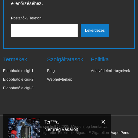
ellenőrzéséhez.
Postafiók / Telefon
Termékek
Szolgáltatások
Politika
Eldobható e cigi-1
Blog
Adatvédelmi irányelvek
Eldobható e cigi-2
Webhelytérkép
Eldobható e cigi-3
✕
Ter***a
IBVape e cigi bolt © 2025. Minden jog fenntartva.
Nemrég vásárolt
Link:
E-Cigarette
E-cigarette
Elektronik Sigara
E-Zigaretten
Vape Pens