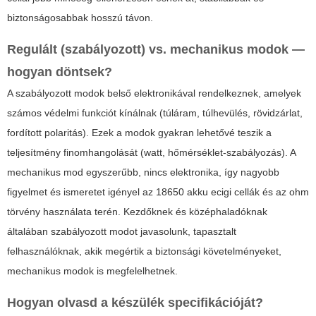
biztonságosabbak hosszú távon.
Regulált (szabályozott) vs. mechanikus modok —
hogyan döntsek?
A szabályozott modok belső elektronikával rendelkeznek, amelyek
számos védelmi funkciót kínálnak (túláram, túlhevülés, rövidzárlat,
fordított polaritás). Ezek a modok gyakran lehetővé teszik a
teljesítmény finomhangolását (watt, hőmérséklet-szabályozás). A
mechanikus mod egyszerűbb, nincs elektronika, így nagyobb
figyelmet és ismeretet igényel az
18650 akku ecigi
cellák és az ohm
törvény használata terén. Kezdőknek és középhaladóknak
általában szabályozott modot javasolunk, tapasztalt
felhasználóknak, akik megértik a biztonsági követelményeket,
mechanikus modok is megfelelhetnek.
Hogyan olvasd a készülék specifikációját?