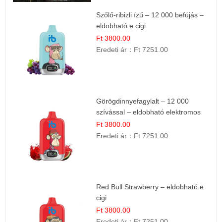
Szőlő-ribizli ízű – 12 000 befújás –
eldobható e cigi
Ft 3800.00
Eredeti ár：
Ft 7251.00
Görögdinnyefagylalt – 12 000
szívással – eldobható elektromos
cigi
Ft 3800.00
Eredeti ár：
Ft 7251.00
Red Bull Strawberry – eldobható e
cigi
Ft 3800.00
Eredeti ár：
Ft 7251.00