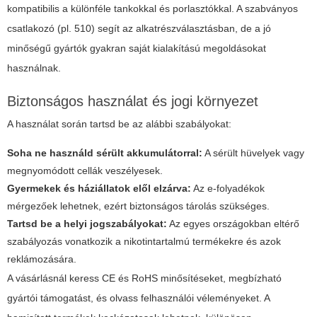
kompatibilis a különféle tankokkal és porlasztókkal. A szabványos
csatlakozó (pl. 510) segít az alkatrészválasztásban, de a jó
minőségű gyártók gyakran saját kialakítású megoldásokat
használnak.
Biztonságos használat és jogi környezet
A használat során tartsd be az alábbi szabályokat:
Soha ne használd sérült akkumulátorral:
A sérült hüvelyek vagy
megnyomódott cellák veszélyesek.
Gyermekek és háziállatok elől elzárva:
Az e-folyadékok
mérgezőek lehetnek, ezért biztonságos tárolás szükséges.
Tartsd be a helyi jogszabályokat:
Az egyes országokban eltérő
szabályozás vonatkozik a nikotintartalmú termékekre és azok
reklámozására.
A vásárlásnál keress CE és RoHS minősítéseket, megbízható
gyártói támogatást, és olvass felhasználói véleményeket. A