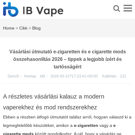
Home
>
Cikk
>
Blog
Vásárlási útmutató e-zigaretten és e cigarette mods
összehasonlítás 2026 – tippek a legjobb ízért és
tartósságért
Szerző：
Honlap
Idő：
2026-05-31T17:23:41+00:00
Kattintás：
131
A részletes vásárlási kalauz a modern
vaperekhez és mod rendszerekhez
Ebben a részben átfogó útmutatót találsz arról, hogyan válaszd ki a
legmegfelelőbb készüléket, amikor a
e-zigaretten
vagy a
e
cigarette mods
között gondolkodsz. A cél, hogy a vásárlás ne