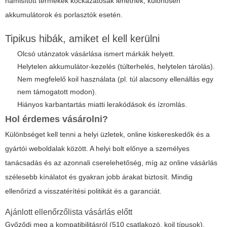
hamisított termékek kockázatosak lehetnek, különösen
akkumulátorok és porlasztók esetén.
Tipikus hibák, amiket el kell kerülni
Olcsó utánzatok vásárlása ismert márkák helyett.
Helytelen akkumulátor-kezelés (túlterhelés, helytelen tárolás).
Nem megfelelő koil használata (pl. túl alacsony ellenállás egy
nem támogatott modon).
Hiányos karbantartás miatti lerakódások és ízromlás.
Hol érdemes vásárolni?
Különbséget kell tenni a helyi üzletek, online kiskereskedők és a
gyártói weboldalak között. A helyi bolt előnye a személyes
tanácsadás és az azonnali cserelehetőség, míg az online vásárlás
szélesebb kínálatot és gyakran jobb árakat biztosít. Mindig
ellenőrizd a visszatérítési politikát és a garanciát.
Ajánlott ellenőrzőlista vásárlás előtt
Győződj meg a kompatibilitásról (510 csatlakozó, koil típusok).