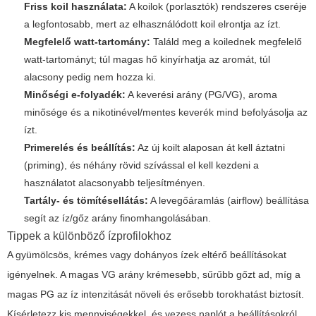
Friss koil használata:
A koilok (porlasztók) rendszeres cseréje
a legfontosabb, mert az elhasználódott koil elrontja az ízt.
Megfelelő watt-tartomány:
Találd meg a koilednek megfelelő
watt-tartományt; túl magas hő kinyírhatja az aromát, túl
alacsony pedig nem hozza ki.
Minőségi e-folyadék:
A keverési arány (PG/VG), aroma
minősége és a nikotinével/mentes keverék mind befolyásolja az
ízt.
Primerelés és beállítás:
Az új koilt alaposan át kell áztatni
(priming), és néhány rövid szívással el kell kezdeni a
használatot alacsonyabb teljesítményen.
Tartály- és tömítésellátás:
A levegőáramlás (airflow) beállítása
segít az íz/gőz arány finomhangolásában.
Tippek a különböző ízprofilokhoz
A gyümölcsös, krémes vagy dohányos ízek eltérő beállításokat
igényelnek. A magas VG arány krémesebb, sűrűbb gőzt ad, míg a
magas PG az íz intenzitását növeli és erősebb torokhatást biztosít.
Kísérletezz kis mennyiségekkel, és vezess naplót a beállításokról,