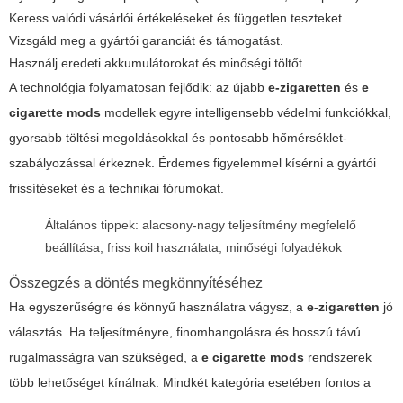
Keress valódi vásárlói értékeléseket és független teszteket.
Vizsgáld meg a gyártói garanciát és támogatást.
Használj eredeti akkumulátorokat és minőségi töltőt.
A technológia folyamatosan fejlődik: az újabb
e-zigaretten
és
e
cigarette mods
modellek egyre intelligensebb védelmi funkciókkal,
gyorsabb töltési megoldásokkal és pontosabb hőmérséklet-
szabályozással érkeznek. Érdemes figyelemmel kísérni a gyártói
frissítéseket és a technikai fórumokat.
Általános tippek: alacsony-nagy teljesítmény megfelelő
beállítása, friss koil használata, minőségi folyadékok
Összegzés a döntés megkönnyítéséhez
Ha egyszerűségre és könnyű használatra vágysz, a
e-zigaretten
jó
választás. Ha teljesítményre, finomhangolásra és hosszú távú
rugalmasságra van szükséged, a
e cigarette mods
rendszerek
több lehetőséget kínálnak. Mindkét kategória esetében fontos a