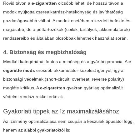
Rövid távon a
e-zigaretten
olcsóbb lehet, de hosszú távon a
modok nyújtotta cserealkatrész-hatékonyság és javíthatóság
gazdaságosabbá válhat. A modok esetében a kezdeti befektetés
magasabb, de a póttartozékok (coilek, tartályok, akkumulátorok)
rendszereibb és általában olcsóbbak lehetnek használat során.
4. Biztonság és megbízhatóság
Mindkét kategóriánál fontos a minőség és a gyártói garancia. A
e
cigarette mods
erősebb akkumulátor-kezelést igényel, így a
biztonsági védelmek (short-circuit, overheat, reverse polarity)
megléte kritikus. A
e-zigaretten
gyakran gyárilag optimalizált
védelmi rendszerekkel érkezik.
Gyakorlati tippek az íz maximalizálásához
Az ízélmény optimalizálása nem csupán a készülék típusától függ,
hanem az alábbi gyakorlatoktól is: