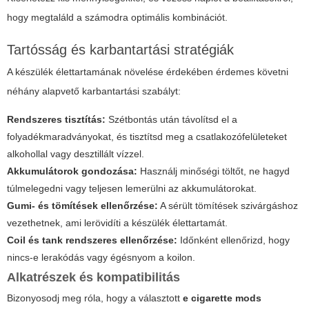
hogy megtaláld a számodra optimális kombinációt.
Tartósság és karbantartási stratégiák
A készülék élettartamának növelése érdekében érdemes követni
néhány alapvető karbantartási szabályt:
Rendszeres tisztítás:
Szétbontás után távolítsd el a
folyadékmaradványokat, és tisztítsd meg a csatlakozófelületeket
alkohollal vagy desztillált vízzel.
Akkumulátorok gondozása:
Használj minőségi töltőt, ne hagyd
túlmelegedni vagy teljesen lemerülni az akkumulátorokat.
Gumi- és tömítések ellenőrzése:
A sérült tömítések szivárgáshoz
vezethetnek, ami lerövidíti a készülék élettartamát.
Coil és tank rendszeres ellenőrzése:
Időnként ellenőrizd, hogy
nincs-e lerakódás vagy égésnyom a koilon.
Alkatrészek és kompatibilitás
Bizonyosodj meg róla, hogy a választott
e cigarette mods