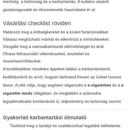
minőség, a biztonság és a karbantartás. A tudatos vásárló
gazdaságosabb és élvezetesebb használatot ér el.
Vásárlási checklist röviden
Határozd meg a költségkeretet és a kívánt funkcionalitást.
Válassz megbízható márkát és ellenőrizd a minősítéseket.
Vizsgáld meg a cserealkatrészek elérhetőségét és árát.
Olvass felhasználói véleményeket, teszteket és
összehasonlításokat.
A továbbiakban részletes tippeket találsz a karbantartásról,
beállításokról és arról, hogyan tarthatod frissen az ízeket hosszú
távon. A cikk célja, hogy segítsen eligazodni a
e-zigaretten
és a
e
cigarette mods
világában, és megtalálni a számodra
legoptimálisabb kombinációt íz, teljesítmény és tartósság szerint.
Gyakorlati karbantartási útmutató
Tisztítsd meg a tartályt és csatlakozókat legalább kéthetente.