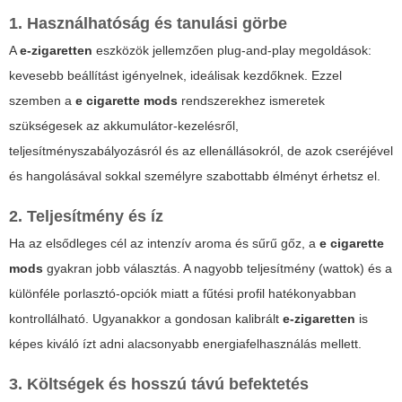
1. Használhatóság és tanulási görbe
A
e-zigaretten
eszközök jellemzően plug-and-play megoldások:
kevesebb beállítást igényelnek, ideálisak kezdőknek. Ezzel
szemben a
e cigarette mods
rendszerekhez ismeretek
szükségesek az akkumulátor-kezelésről,
teljesítményszabályozásról és az ellenállásokról, de azok cseréjével
és hangolásával sokkal személyre szabottabb élményt érhetsz el.
2. Teljesítmény és íz
Ha az elsődleges cél az intenzív aroma és sűrű gőz, a
e cigarette
mods
gyakran jobb választás. A nagyobb teljesítmény (wattok) és a
különféle porlasztó-opciók miatt a fűtési profil hatékonyabban
kontrollálható. Ugyanakkor a gondosan kalibrált
e-zigaretten
is
képes kiváló ízt adni alacsonyabb energiafelhasználás mellett.
3. Költségek és hosszú távú befektetés