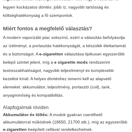
legyen kockázatos döntés: jobb íz, nagyobb tartósság és
költséghatékonyság a fő szempontok.
Miért fontos a megfelelő választás?
A modern vaporizáló piac sokszínű, ezért a választás befolyásolja
az ízélményt, a porlasztás hatékonyságát, a készülék élettartamát
és a biztonságot. A
e-zigaretten
választása tipikusan egyszerűbb
belépő szintet jelent, míg a
e cigarette mods
rendszerint
testreszabhatóságot, nagyobb teljesítményt és komplexebb
kezelést kínál. A helyes döntéshez ismerni kell az alapvető
elemeket: akkumulátor, teljesítmény, porlasztó (coil), tank,
anyagminőség és kompatibilitás.
Alapfogalmak röviden
Akkumulátor és töltés:
A modok gyakran cserélhető
akkumulátorral működnek (18650, 21700 stb.), míg az egyszerűbb
e-zigaretten
beépített cellával rendelkezhetnek.