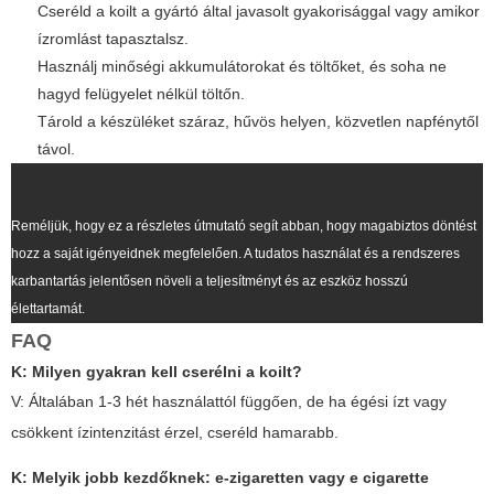
Cseréld a koilt a gyártó által javasolt gyakorisággal vagy amikor
ízromlást tapasztalsz.
Használj minőségi akkumulátorokat és töltőket, és soha ne
hagyd felügyelet nélkül töltőn.
Tárold a készüléket száraz, hűvös helyen, közvetlen napfénytől
távol.
Reméljük, hogy ez a részletes útmutató segít abban, hogy magabiztos döntést
hozz a saját igényeidnek megfelelően. A tudatos használat és a rendszeres
karbantartás jelentősen növeli a teljesítményt és az eszköz hosszú
élettartamát.
FAQ
K: Milyen gyakran kell cserélni a koilt?
V: Általában 1-3 hét használattól függően, de ha égési ízt vagy
csökkent ízintenzitást érzel, cseréld hamarabb.
K: Melyik jobb kezdőknek: e-zigaretten vagy e cigarette