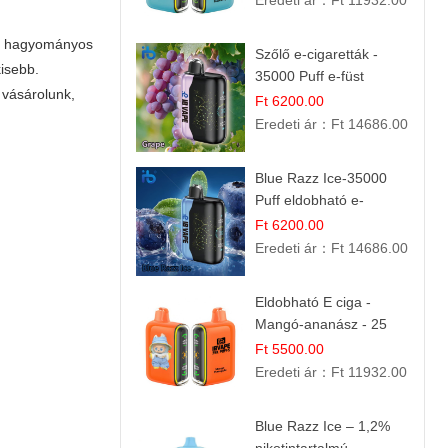
Eredeti ár：
Ft 11932.00
 a hagyományos
Szőlő e-cigaretták -
kisebb.
35000 Puff e-füst
 vásárolunk,
Ft 6200.00
Eredeti ár：
Ft 14686.00
Blue Razz Ice-35000
Puff eldobható e-
cigaretta
Ft 6200.00
Eredeti ár：
Ft 14686.00
Eldobható E ciga -
Mangó-ananász - 25
000 befújás
Ft 5500.00
Eredeti ár：
Ft 11932.00
Blue Razz Ice – 1,2%