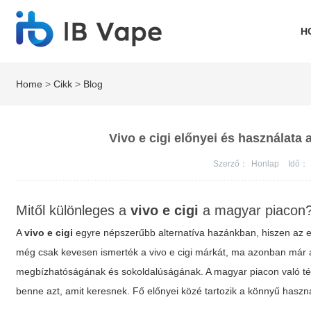
H
Home
>
Cikk
>
Blog
Vivo e cigi előnyei és használata 
Szerző：
Honlap
Idő：
Mitől különleges a
vivo e cigi
a magyar piacon
A
vivo e cigi
egyre népszerűbb alternatíva hazánkban, hiszen az e
még csak kevesen ismerték a
vivo e cigi
márkát, ma azonban már a
megbízhatóságának és sokoldalúságának. A magyar piacon való térh
benne azt, amit keresnek. Fő előnyei közé tartozik a könnyű használ