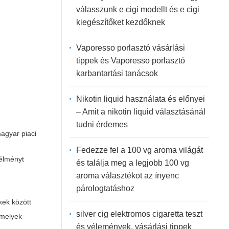
válasszunk e cigi modellt és e cigi
kiegészítőket kezdőknek
Vaporesso porlasztó vásárlási
tippek és Vaporesso porlasztó
karbantartási tanácsok
Nikotin liquid használata és előnyei
– Amit a nikotin liquid választásánál
tudni érdemes
agyar piaci
Fedezze fel a 100 vg aroma világát
 élményt
és találja meg a legjobb 100 vg
aroma választékot az ínyenc
párologtatáshoz
kek között
silver cig elektromos cigaretta teszt
amelyek
és vélemények, vásárlási tippek