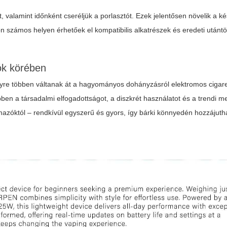
t, valamint időnként cseréljük a porlasztót. Ezek jelentősen növelik a k
on számos helyen érhetőek el kompatibilis alkatrészek és eredeti utántö
ók körében
yre többen váltanak át a hagyományos dohányzásról elektromos cigare
en a társadalmi elfogadottságot, a diszkrét használatot és a trendi me
lmazóktól – rendkívül egyszerű és gyors, így bárki könnyedén hozzájuth