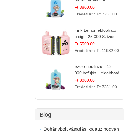
nikotintartalmú –
eldobható e cigi
Ft 3800.00
Eredeti ár：
Ft 7251.00
Pink Lemon eldobható
e cigi - 25 000 Szívás
Ft 5500.00
Eredeti ár：
Ft 11932.00
Szőlő-ribizli ízű – 12
000 befújás – eldobható
e cigi
Ft 3800.00
Eredeti ár：
Ft 7251.00
Blog
Dohánybolt vásárlási kalauz hogyan