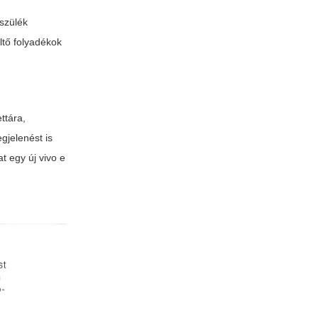
észülék
ltő folyadékok
ttára,
gjelenést is
at egy új
vivo e