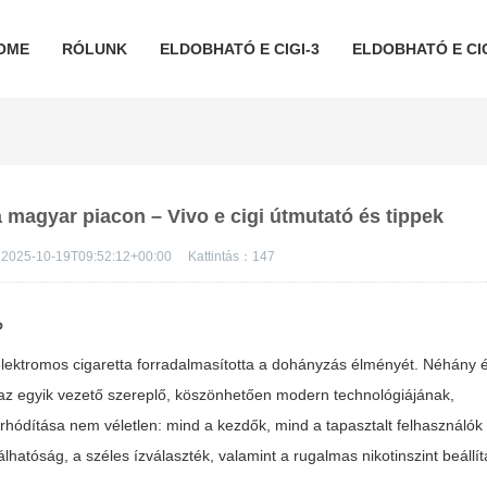
OME
RÓLUNK
ELDOBHATÓ E CIGI-3
ELDOBHATÓ E CIG
a magyar piacon – Vivo e cigi útmutató és tippek
2025-10-19T09:52:12+00:00
Kattintás：
147
?
lektromos cigaretta forradalmasította a dohányzás élményét. Néhány é
z egyik vezető szereplő, köszönhetően modern technológiájának,
ódítása nem véletlen: mind a kezdők, mind a tapasztalt felhasználók 
hatóság, a széles ízválaszték, valamint a rugalmas nikotinszint beállít