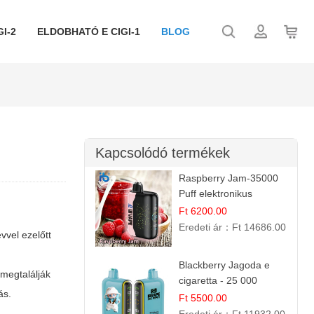
I-2
ELDOBHATÓ E CIGI-1
BLOG
Kapcsolódó termékek
Raspberry Jam-35000
Puff elektronikus
cigaretta (Ibvape Bar)
Ft 6200.00
Eredeti ár：
Ft 14686.00
vvel ezelőtt
Blackberry Jagoda e
megtalálják
cigaretta - 25 000
ás.
szívás
Ft 5500.00