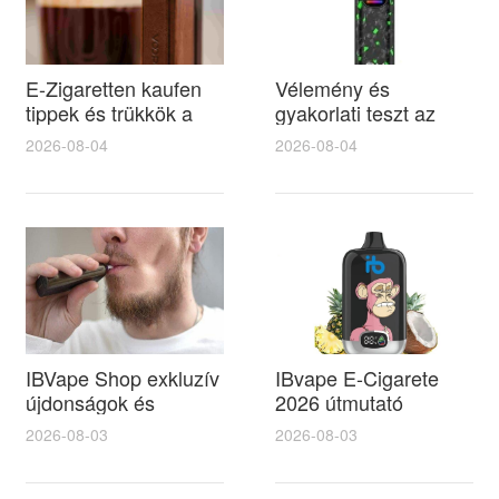
E-Zigaretten kaufen
Vélemény és
tippek és trükkök a
gyakorlati teszt az
moonlight e liquid
ibvape 25000 Züge és
2026-08-04
2026-08-04
kiválasztásához és
oxygain sk
íztesztekhez
eszközökről vásárlási
tippekkel
IBVape Shop exkluzív
IBvape E-Cigarete
újdonságok és
2026 útmutató
vásárlási tippek a
szakértő tippek és
2026-08-03
2026-08-03
dohánybolt
trükkök a megbízható
elektromos cigi
liquid shop