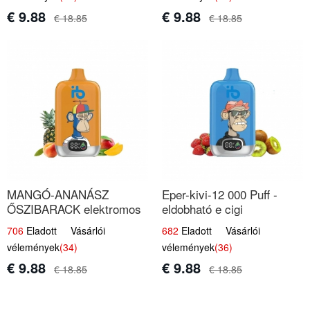
€ 9.88
€ 9.88
€ 18.85
€ 18.85
MANGÓ-ANANÁSZ
Eper-kivi-12 000 Puff -
ŐSZIBARACK elektromos
eldobható e cigi
cigi – 12 000 befújás
706
Eladott Vásárlói
682
Eladott Vásárlói
vélemények
(34)
vélemények
(36)
€ 9.88
€ 9.88
€ 18.85
€ 18.85