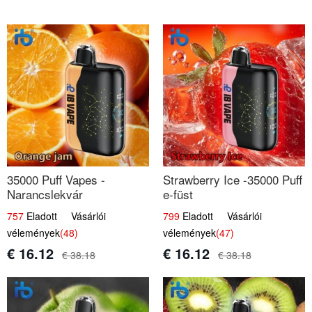
35000 Puff Vapes -
Strawberry Ice -35000 Puff
Narancslekvár
e-füst
757
Eladott Vásárlói
799
Eladott Vásárlói
vélemények
(48)
vélemények
(47)
€ 16.12
€ 16.12
€ 38.18
€ 38.18