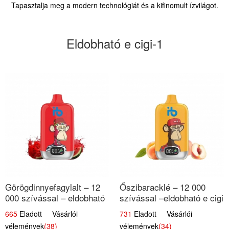
Tapasztalja meg a modern technológiát és a kifinomult ízvilágot.
Eldobható e cigi-1
Görögdinnyefagylalt – 12
Őszibaracklé – 12 000
000 szívással – eldobható
szívással –eldobható e cigi
elektromos cigi
665
Eladott Vásárlói
731
Eladott Vásárlói
vélemények
(38)
vélemények
(34)