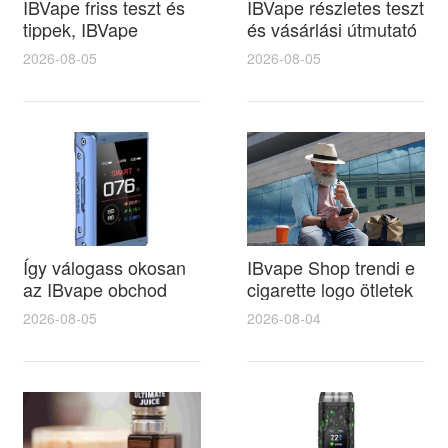
IBVape friss teszt és
IBVape részletes teszt
tippek, IBVape
és vásárlási útmutató
ajánlások az ecg e
az e cigi de
2026-08-05
2026-08-05
cigarette vásárláshoz
kínálatából, IBVape
és biztonságos
tippek a legjobb
használathoz
választáshoz
Így válogass okosan
IBvape Shop trendi e
az IBvape obchod
cigarette logo ötletek
termékei közül és
a márkaépítéshez és
2026-08-05
2026-08-04
találd meg az ideális e
az online értékesítés
cigi dohánybolt
növeléséhez
ajánlatot