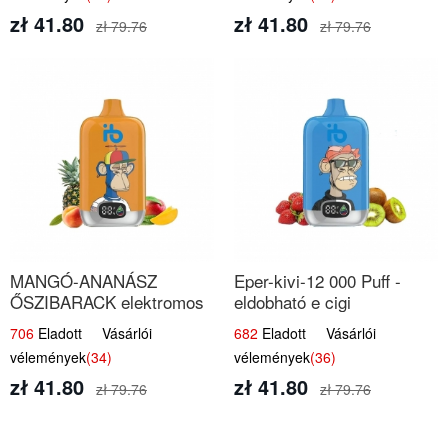
zł 41.80
zł 41.80
zł 79.76
zł 79.76
MANGÓ-ANANÁSZ
Eper-kivi-12 000 Puff -
ŐSZIBARACK elektromos
eldobható e cigi
cigi – 12 000 befújás
706
Eladott Vásárlói
682
Eladott Vásárlói
vélemények
(34)
vélemények
(36)
zł 41.80
zł 41.80
zł 79.76
zł 79.76