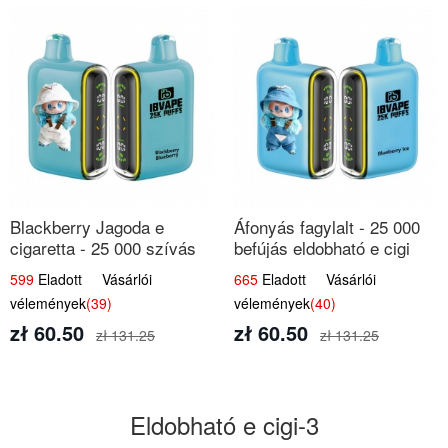
Blackberry Jagoda e
Áfonyás fagylalt - 25 000
cigaretta - 25 000 szívás
befújás eldobható e cigi
599
Eladott Vásárlói
665
Eladott Vásárlói
vélemények
(39)
vélemények
(40)
zł 60.50
zł 60.50
zł 131.25
zł 131.25
Eldobható e cigi-3