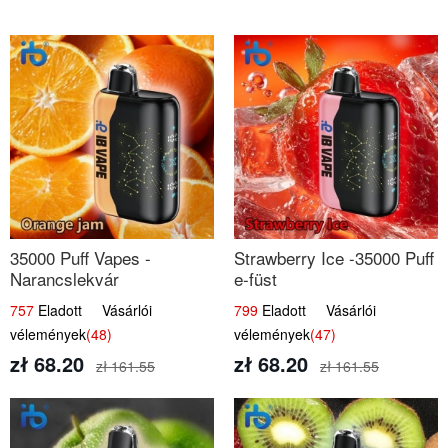
35000 Puff Vapes -
Strawberry Ice -35000 Puff
Narancslekvár
e-füst
757
Eladott Vásárlói
799
Eladott Vásárlói
vélemények
(48)
vélemények
(47)
zł 68.20
zł 68.20
zł 161.55
zł 161.55