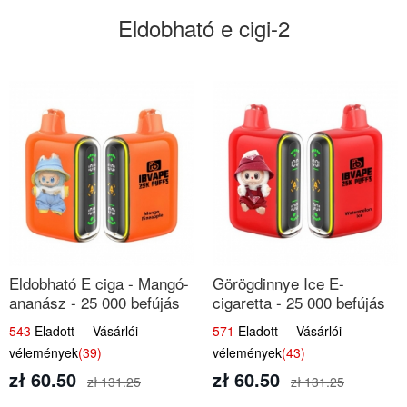
Eldobható e cigi-2
Eldobható E ciga - Mangó-
Görögdinnye Ice E-
ananász - 25 000 befújás
cigaretta - 25 000 befújás
543
Eladott Vásárlói
571
Eladott Vásárlói
vélemények
(39)
vélemények
(43)
zł 60.50
zł 60.50
zł 131.25
zł 131.25