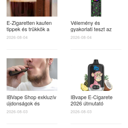
E-Zigaretten kaufen
Vélemény és
tippek és trükkök a
gyakorlati teszt az
moonlight e liquid
ibvape 25000 Züge és
2026-08-04
2026-08-04
kiválasztásához és
oxygain sk
íztesztekhez
eszközökről vásárlási
tippekkel
IBVape Shop exkluzív
IBvape E-Cigarete
újdonságok és
2026 útmutató
vásárlási tippek a
szakértő tippek és
2026-08-03
2026-08-03
dohánybolt
trükkök a megbízható
elektromos cigi
liquid shop