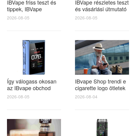
IBVape friss teszt és
IBVape részletes teszt
tippek, IBVape
és vásárlási útmutató
ajánlások az ecg e
az e cigi de
2026-08-05
2026-08-05
cigarette vásárláshoz
kínálatából, IBVape
és biztonságos
tippek a legjobb
használathoz
választáshoz
Így válogass okosan
IBvape Shop trendi e
az IBvape obchod
cigarette logo ötletek
termékei közül és
a márkaépítéshez és
2026-08-05
2026-08-04
találd meg az ideális e
az online értékesítés
cigi dohánybolt
növeléséhez
ajánlatot