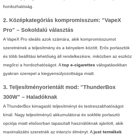
hordozhatóság.
2. Középkategóriás kompromisszum: "VapeX
Pro" – Sokoldalú választás
A VapeX Pro ideális azok számára, akik kompromisszumot
szeretnének a teljesítmény és a kényelem között. Erős porlasztók
és több beállítási lehetőség áll rendelkezésre, miközben az eszköz
megőrzi a hordozhatóságot. A
top e-cigarettes
válogatásokban
gyakran szerepel a kiegyensúlyozottsága miatt.
3. Teljesítményorientált mod: "ThunderBox
300W" – Haladóknak
A ThunderBox kimagasló teljesítményt és testreszabhatóságot
kínál. Nagy teljesítményű akkumulátorai és sokféle porlasztó
opciója miatt elsősorban tapasztalt használóknak ajánlott, akik
maximalizálni szeretnék az intenzív élményt. A
just termékek