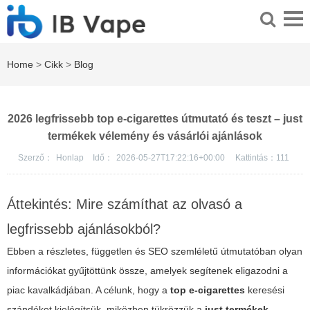
Home
>
Cikk
>
Blog
2026 legfrissebb top e-cigarettes útmutató és teszt – just
termékek vélemény és vásárlói ajánlások
Szerző：
Honlap
Idő：
2026-05-27T17:22:16+00:00
Kattintás：
111
Áttekintés: Mire számíthat az olvasó a
legfrissebb ajánlásokból?
Ebben a részletes, független és SEO szemléletű útmutatóban olyan
információkat gyűjtöttünk össze, amelyek segítenek eligazodni a
piac kavalkádjában. A célunk, hogy a
top e-cigarettes
keresési
szándékot kielégítsük, miközben tükrözzük a
just termékek