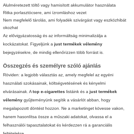
Alulméretezett töltő vagy hamisított akkumulátor használata
Ritka porlasztócsere, ami ízromláshoz vezet
Nem megfelelő tárolás, ami folyadék szivárgást vagy eszközhibát
okozhat
Az elővigyázatosság és az informáltság minimalizálja a
kockázatokat. Figyeljünk a
just termékek vélemény
bejegyzésekre, de mindig ellenőrizzen több forrást is.
Összegzés és személyre szóló ajánlás
Röviden: a legjobb választás az, amely megfelel az egyéni
használati szokásainak, költségvetésének és kényelmi
elvárásainak. A
top e-cigarettes
listáink és a
just termékek
vélemény
gyűjteményünk segítik a vásárlót abban, hogy
megalapozott döntést hozzon. Ne a marketinget kövesse vakon,
hanem hasonlítsa össze a műszaki adatokat, olvassa el a
felhasználói tapasztalatokat és kérdezzen rá a garanciális
feltételekre.