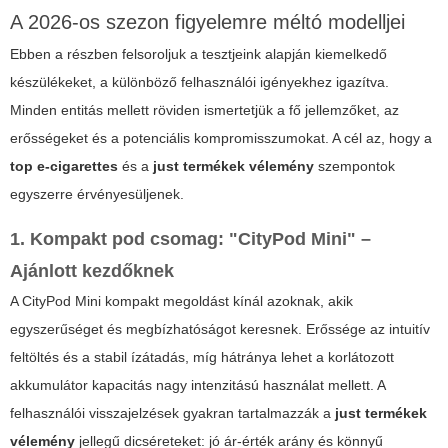
A 2026-os szezon figyelemre méltó modelljei
Ebben a részben felsoroljuk a tesztjeink alapján kiemelkedő
készülékeket, a különböző felhasználói igényekhez igazítva.
Minden entitás mellett röviden ismertetjük a fő jellemzőket, az
erősségeket és a potenciális kompromisszumokat. A cél az, hogy a
top e-cigarettes
és a
just termékek vélemény
szempontok
egyszerre érvényesüljenek.
1. Kompakt pod csomag: "CityPod Mini" –
Ajánlott kezdőknek
A CityPod Mini kompakt megoldást kínál azoknak, akik
egyszerűséget és megbízhatóságot keresnek. Erőssége az intuitív
feltöltés és a stabil ízátadás, míg hátránya lehet a korlátozott
akkumulátor kapacitás nagy intenzitású használat mellett. A
felhasználói visszajelzések gyakran tartalmazzák a
just termékek
vélemény
jellegű dicséreteket: jó ár-érték arány és könnyű