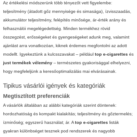
Az értékelési módszerünk több tényezőt vett figyelembe:
teljesítmény (átadott gőz mennyisége és simasága), ízvisszaadás,
akkumulátor teljesítmény, felépítés minősége, ár-érték arány és
felhasználói megelégedettség. Minden termékhez rövid
összegzést, erősségeket és gyengeségeket adunk meg, valamint
ajánlást arra vonatkozóan, kiknek érdemes megfontolni az adott
modellt. Igyekeztünk a kulcsszavakat – például
top e-cigarettes
és
just termékek vélemény
– természetes gyakorisággal elhelyezni,
hogy megfeleljünk a keresőoptimalizálás mai elvárásainak.
Tipikus vásárlói igények és kategóriák
Megtisztított preferenciák
A vásárlók általában az alábbi kategóriák szerint döntenek:
hordozhatóság és kompakt kialakítás; teljesítmény és gőztermelés;
ízminőség; egyszerű használat; ár. A
top e-cigarettes
listák
gyakran különbséget tesznek pod rendszerek és nagyobb