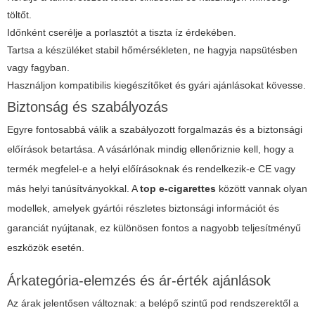
töltőt.
Időnként cserélje a porlasztót a tiszta íz érdekében.
Tartsa a készüléket stabil hőmérsékleten, ne hagyja napsütésben
vagy fagyban.
Használjon kompatibilis kiegészítőket és gyári ajánlásokat kövesse.
Biztonság és szabályozás
Egyre fontosabbá válik a szabályozott forgalmazás és a biztonsági
előírások betartása. A vásárlónak mindig ellenőriznie kell, hogy a
termék megfelel-e a helyi előírásoknak és rendelkezik-e CE vagy
más helyi tanúsítványokkal. A
top e-cigarettes
között vannak olyan
modellek, amelyek gyártói részletes biztonsági információt és
garanciát nyújtanak, ez különösen fontos a nagyobb teljesítményű
eszközök esetén.
Árkategória-elemzés és ár-érték ajánlások
Az árak jelentősen változnak: a belépő szintű pod rendszerektől a