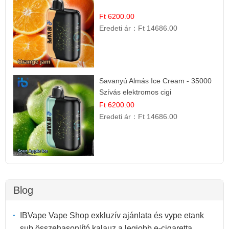
Ft 6200.00
Eredeti ár：
Ft 14686.00
Savanyú Almás Ice Cream - 35000
Szívás elektromos cigi
Ft 6200.00
Eredeti ár：
Ft 14686.00
Blog
IBVape Vape Shop exkluzív ajánlata és vype etank
sub összehasonlító kalauz a legjobb e-cigaretta