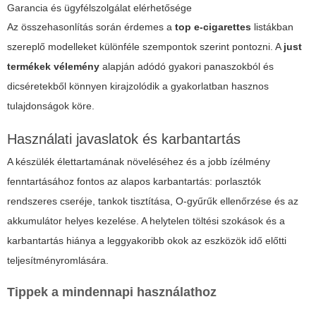
Garancia és ügyfélszolgálat elérhetősége
Az összehasonlítás során érdemes a
top e-cigarettes
listákban
szereplő modelleket különféle szempontok szerint pontozni. A
just
termékek vélemény
alapján adódó gyakori panaszokból és
dicséretekből könnyen kirajzolódik a gyakorlatban hasznos
tulajdonságok köre.
Használati javaslatok és karbantartás
A készülék élettartamának növeléséhez és a jobb ízélmény
fenntartásához fontos az alapos karbantartás: porlasztók
rendszeres cseréje, tankok tisztítása, O-gyűrűk ellenőrzése és az
akkumulátor helyes kezelése. A helytelen töltési szokások és a
karbantartás hiánya a leggyakoribb okok az eszközök idő előtti
teljesítményromlására.
Tippek a mindennapi használathoz