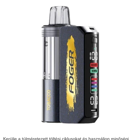
Kerülje a túlméretezett töltési ciklusokat és használjon minőségi