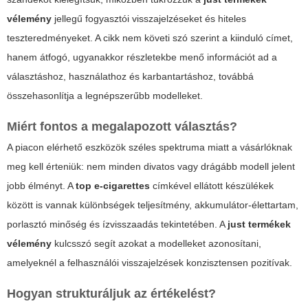
vélemény
jellegű fogyasztói visszajelzéseket és hiteles
teszteredményeket. A cikk nem követi szó szerint a kiinduló címet,
hanem átfogó, ugyanakkor részletekbe menő információt ad a
választáshoz, használathoz és karbantartáshoz, továbbá
összehasonlítja a legnépszerűbb modelleket.
Miért fontos a megalapozott választás?
A piacon elérhető eszközök széles spektruma miatt a vásárlóknak
meg kell érteniük: nem minden divatos vagy drágább modell jelent
jobb élményt. A
top e-cigarettes
címkével ellátott készülékek
között is vannak különbségek teljesítmény, akkumulátor-élettartam,
porlasztó minőség és ízvisszaadás tekintetében. A
just termékek
vélemény
kulcsszó segít azokat a modelleket azonosítani,
amelyeknél a felhasználói visszajelzések konzisztensen pozitívak.
Hogyan strukturáljuk az értékelést?