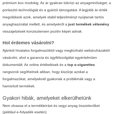
prémium box modokig. Az ár gyakran tükrözi az anyagminőséget, a
porlasztó-technológiát és a gyártói támogatást. A
legjobb ár-érték
megoldások azok, amelyek stabil teljesítményt nyújtanak tartós
anyaghasználat mellett, és amelyekről a
just termékek vélemény
visszajelzések konzisztensen pozitív képet adnak.
Hol érdemes vásárolni?
Ajánlott hivatalos forgalmazóktól vagy megbízható webáruházaktól
vásárolni, ahol a garancia és ügyfélszolgálat egyértelműen
dokumentált. Az online értékelések és a
top e-cigarettes
rangsorok segíthetnek abban, hogy kiszűrje azokat a
forgalmazókat, amelyeknél gyakoriak a problémák vagy a
hamisított termékek.
Gyakori hibák, amelyeket elkerülhetünk
Nem olvassa el a termékleírást és vegyi anyag összetevőket
(például e-folyadék esetén)