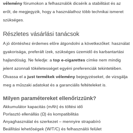
vélemény
fórumokon a felhasználók dicsérik a stabilitást és az
erőt, de megjegyzik, hogy a használathoz több technikai ismeret
szükséges.
Részletes vásárlási tanácsok
A jó döntéshez érdemes előre átgondolni a következőket: használat
gyakorisága, preferált ízek, szükséges üzemidő és karbantartási
hajlandóság. Ne feledje: a
top e-cigarettes
címke nem mindig
jelent azonnali tökéletességet egyéni preferenciák tekintetében.
Olvassa el a
just termékek vélemény
bejegyzéseket, de vizsgálja
meg a műszaki adatokat és a garanciális feltételeket is.
Milyen paramétereket ellenőrizzünk?
Akkumulátor kapacitás (mAh) és töltési idő
Porlasztó ellenállás (Ω) és kompatibilitás
Anyaghasználat és szerkezet – mennyire strapabíró
Beállítási lehetőségek (W/T/C) és felhasználói felület