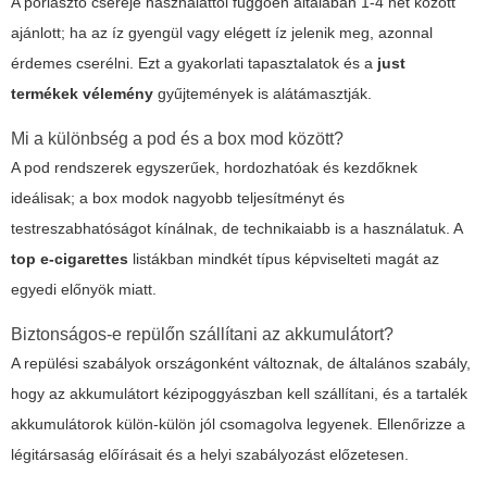
A porlasztó cseréje használattól függően általában 1-4 hét között
ajánlott; ha az íz gyengül vagy elégett íz jelenik meg, azonnal
érdemes cserélni. Ezt a gyakorlati tapasztalatok és a
just
termékek vélemény
gyűjtemények is alátámasztják.
Mi a különbség a pod és a box mod között?
A pod rendszerek egyszerűek, hordozhatóak és kezdőknek
ideálisak; a box modok nagyobb teljesítményt és
testreszabhatóságot kínálnak, de technikaiabb is a használatuk. A
top e-cigarettes
listákban mindkét típus képviselteti magát az
egyedi előnyök miatt.
Biztonságos-e repülőn szállítani az akkumulátort?
A repülési szabályok országonként változnak, de általános szabály,
hogy az akkumulátort kézipoggyászban kell szállítani, és a tartalék
akkumulátorok külön-külön jól csomagolva legyenek. Ellenőrizze a
légitársaság előírásait és a helyi szabályozást előzetesen.