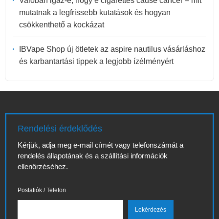
Valóban igaz-e, hogy e cigarettes cause cancer – mit
mutatnak a legfrissebb kutatások és hogyan
csökkenthető a kockázat
IBVape Shop új ötletek az aspire nautilus vásárláshoz
és karbantartási tippek a legjobb ízélményért
Rendelési érdeklődés
Kérjük, adja meg e-mail címét vagy telefonszámát a
rendelés állapotának és a szállítási információk
ellenőrzéséhez.
Postafiók / Telefon