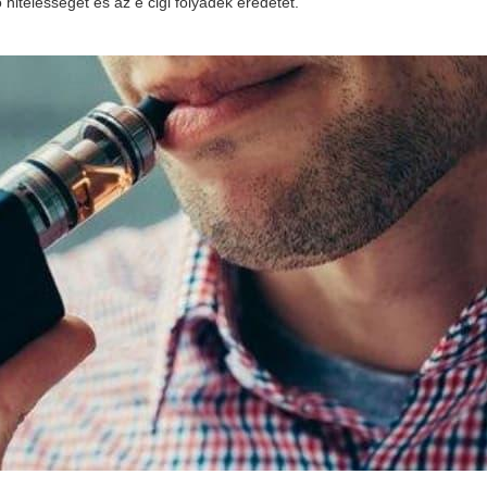
ó hitelességét és az
e cigi folyadék
eredetét.