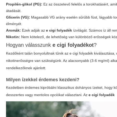
Propilén-glikol (PG):
Ez az összetevő felelős a torokhatásért, am
átadását.
Glicerin (VG):
Magasabb VG arány esetén sűrűbb füst, lágyabb tor
élményét.
Aromák:
Ezek adják az
e cigi folyadék
ízvilágát. Számos íz áll r
Nikotin:
Nem kötelező, de lehetőség van különböző erősségek közö
Hogyan válasszunk
e cigi folyadékot
?
Kezdőként talán bonyolultnak tűnik az
e cigi folyadék
kiválasztása,
nikotinerősségre van szükségünk. Az alacsonyabb (3-6 mg/ml) a
rendelkezőknek ajánlott.
Milyen ízekkel érdemes kezdeni?
Kezdetben érdemes kipróbálni klasszikus dohányos ízeket, hogy 
desszertes vagy mentolos opciókat választani. Az
e cigi folyadék