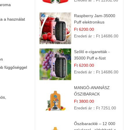
Eredeti ár：
Ft 11932.00
 aroma
Raspberry Jam-35000
ja a használat
Puff elektronikus
cigaretta (Ibvape Bar)
Ft 6200.00
Eredeti ár：
Ft 14686.00
Szőlő e-cigaretták -
35000 Puff e-füst
en
Ft 6200.00
bb függőséggel
Eredeti ár：
Ft 14686.00
MANGÓ-ANANÁSZ
ŐSZIBARACK
sös,
elektromos cigi – 12
Ft 3800.00
000 befújás
Eredeti ár：
Ft 7251.00
Őszibaracklé – 12 000