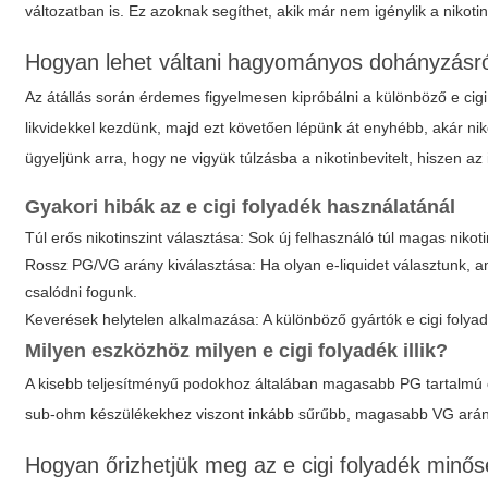
változatban is. Ez azoknak segíthet, akik már nem igénylik a nikoti
Hogyan lehet váltani hagyományos dohányzásr
Az átállás során érdemes figyelmesen kipróbálni a különböző
e cig
likvidekkel kezdünk, majd ezt követően lépünk át enyhébb, akár ni
ügyeljünk arra, hogy ne vigyük túlzásba a nikotinbevitelt, hiszen az
Gyakori hibák az
e cigi folyadék
használatánál
Túl erős nikotinszint választása: Sok új felhasználó túl magas niko
Rossz PG/VG arány kiválasztása: Ha olyan e-liquidet választunk, a
csalódni fogunk.
Keverések helytelen alkalmazása: A különböző gyártók
e cigi folya
Milyen eszközhöz milyen
e cigi folyadék
illik?
A kisebb teljesítményű podokhoz általában magasabb PG tartalmú
sub-ohm készülékekhez viszont inkább sűrűbb, magasabb VG arányú
Hogyan őrizhetjük meg az
e cigi folyadék
minős