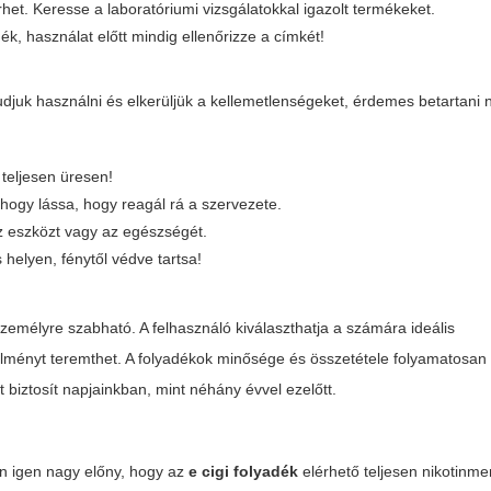
het. Keresse a laboratóriumi vizsgálatokkal igazolt termékeket.
k, használat előtt mindig ellenőrizze a címkét!
udjuk használni és elkerüljük a kellemetlenségeket, érdemes betartani
 teljesen üresen!
, hogy lássa, hogy reagál rá a szervezete.
az eszközt vagy az egészségét.
 helyen, fénytől védve tartsa!
zemélyre szabható. A felhasználó kiválaszthatja a számára ideális
lményt teremthet. A folyadékok minősége és összetétele folyamatosan f
iztosít napjainkban, mint néhány évvel ezelőtt.
n igen nagy előny, hogy az
e cigi folyadék
elérhető teljesen nikotinme