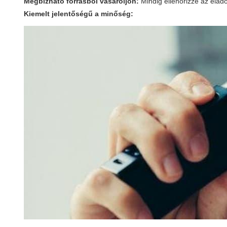
Megbízható forrásból vásároljon:
Mindig ellenőrizze az elad
Kiemelt jelentőségű a minőség: