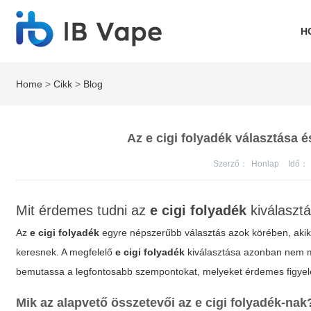
H
Home
>
Cikk
>
Blog
Az e cigi folyadék választása é
Szerző：
Honlap
Idő：
Mit érdemes tudni az
e cigi folyadék
kiválasztá
Az
e cigi folyadék
egyre népszerűbb választás azok körében, akik 
keresnek. A megfelelő
e cigi folyadék
kiválasztása azonban nem mi
bemutassa a legfontosabb szempontokat, melyeket érdemes figye
Mik az alapvető összetevői az
e cigi folyadék
-nak