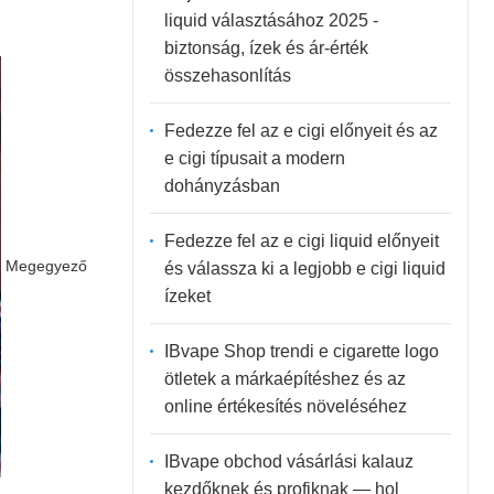
liquid választásához 2025 -
biztonság, ízek és ár-érték
összehasonlítás
Fedezze fel az e cigi előnyeit és az
e cigi típusait a modern
dohányzásban
Fedezze fel az e cigi liquid előnyeit
Megegyező
és válassza ki a legjobb e cigi liquid
ízeket
IBvape Shop trendi e cigarette logo
ötletek a márkaépítéshez és az
online értékesítés növeléséhez
IBvape obchod vásárlási kalauz
kezdőknek és profiknak — hol