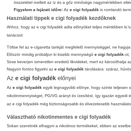
összetétel mellett az íz és a gőz minősége nagymértékben eltér
Figyelem a lejárati időre:
Az
e cigi folyadék
is romlandó termé
Használati tippek
e cigi folyadék
kezdőknek
Ahhoz, hogy az
e cigi folyadék
adta előnyöket teljes mértékben ki t
tanácsot:
Töltse fel az e-cigaretta tankját megfelelő mennyiséggel, ne hagyja
Először mindig próbáljon ki kisebb mennyiségű
e cigi folyadék
-ot
Sose keverjen ismeretlen eredetű likvideket, mert ez károsíthatja 
Nagyon fontos figyelni az
e cigi folyadék
tárolására: száraz, hűvös
Az
e cigi folyadék
előnyei
Az
e cigi folyadék
egyik legnagyobb előnye, hogy szinte teljesen s
nikotinmennyiséget, PG/VG arányt és ízesítést, így igazán egyedi é
az
e cigi folyadék
még biztonságosabb és élvezetesebb használatot b
Választható nikotinmentes
e cigi folyadék
Sokan szeretnék elhagyni a nikotinos termékeket, ebben az esetbe