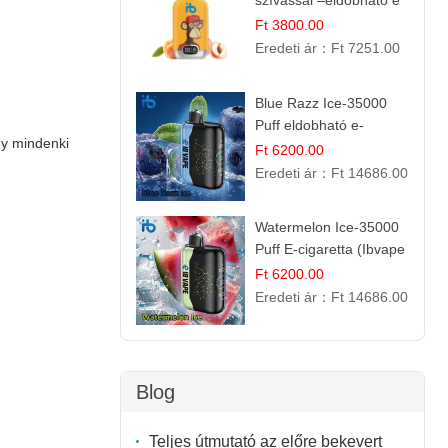
szívással –eldobható e
cigi
Ft 3800.00
Eredeti ár：
Ft 7251.00
Blue Razz Ice-35000
Puff eldobható e-
gy mindenki
cigaretta
Ft 6200.00
Eredeti ár：
Ft 14686.00
Watermelon Ice-35000
Puff E-cigaretta (Ibvape
Bar)
Ft 6200.00
Eredeti ár：
Ft 14686.00
Blog
Teljes útmutató az előre bekevert