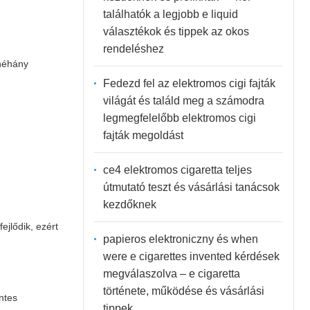
találhatók a legjobb e liquid
választékok és tippek az okos
rendeléshez
 néhány
Fedezd fel az elektromos cigi fajták
világát és találd meg a számodra
legmegfelelőbb elektromos cigi
fajták megoldást
ce4 elektromos cigaretta teljes
útmutató teszt és vásárlási tanácsok
kezdőknek
ejlődik, ezért
papieros elektroniczny és when
were e cigarettes invented kérdések
megválaszolva – e cigaretta
története, működése és vásárlási
ntes
tippek