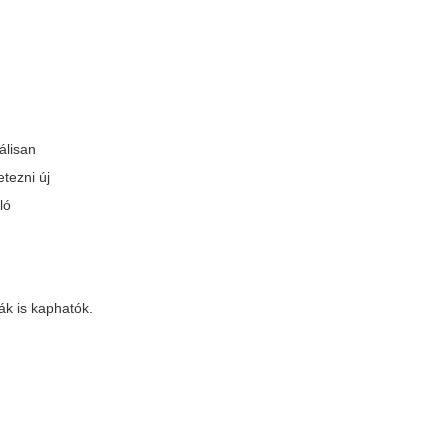
álisan
etezni új
ló
k is kaphatók.