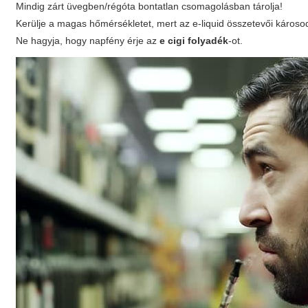
Mindig zárt üvegben/régóta bontatlan csomagolásban tárolja!
Kerülje a magas hőmérsékletet, mert az e-liquid összetevői károso
Ne hagyja, hogy napfény érje az
e cigi folyadék
-ot.