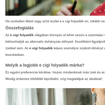
Ha szokatlan illatot vagy színt észlel a
e cigi folyadék
-on, inkább ne
Összefoglalás
Az
e cigi folyadék
világában könnyen el lehet veszni a számtalan 
kiélvezhetjük az alternatív dohányzás előnyeit. Kezdőként figyeljünk
ízekkel sem. Az
e cigi folyadék
képes személyre szabott élményt a
leszokásban.
Melyik a legjobb
e cigi folyadék
márka?
Ez egyéni preferencia kérdése, hiszen mindenkinek más ízek és 
Mindig érdemes többfélét kipróbálni, míg megtaláljuk az ideálisat!