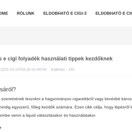
OME
RÓLUNK
ELDOBHATÓ E CIGI-3
ELDOBHATÓ E CIG
s e cigi folyadék használati tippek kezdőknek
2025-10-19T08:26:10+00:00
Kattintás：
240
sáról?
szeretnének leszokni a hagyományos cigarettáról vagy kevésbé káros 
ndig egyszerű, főleg kezdők számára. Ezen cikk célja, hogy lépésről 
lembe venni a
liquid
választásakor és használatakor.
?