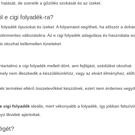
n hatását, de szeretik a gőzölés szokását és az ízeket.
ól
e cigi folyadék
-ra?
i folyadék
típusokat és ízeket. A folyamatot segítheti, ha először a doh
kotinmentes változatokra. Az
e cigi folyadék
adagolása és használata so
 is okozhat kellemetlen tüneteket.
tintartalmú
e cigi folyadék
mellett dönt, ami fejfájást, szédülést okozhat.
mely nem illeszkedik a készülékünkhöz, vagy az elvárt élményhez, előf
dék
termékei eltérő összetevőkkel készülnek, ezért nem érdemes vegyít
e cigi folyadék
ideális, mert vékonyabb a folyadék, így jobban felszív
 likvidek ajánlottak.
égét?