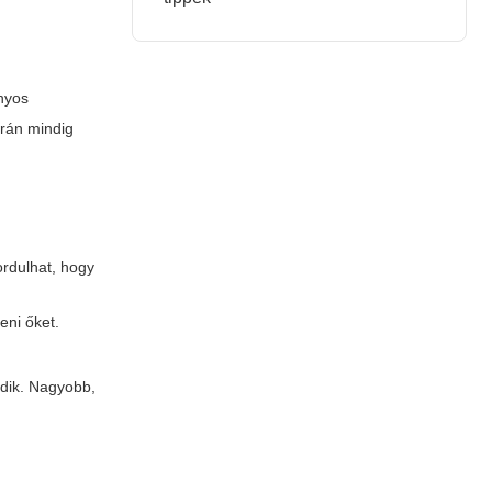
ányos
rán mindig
ordulhat, hogy
eni őket.
ódik. Nagyobb,