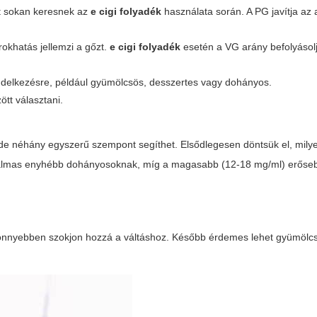
it sokan keresnek az
e cigi folyadék
használata során. A PG javítja az
okhatás jellemzi a gőzt.
e cigi folyadék
esetén a VG arány befolyásol
endelkezésre, például gyümölcsös, desszertes vagy dohányos.
tt választani.
 de néhány egyszerű szempont segíthet. Elsődlegesen döntsük el, mily
lkalmas enyhébb dohányosoknak, míg a magasabb (12-18 mg/ml) erőse
könnyebben szokjon hozzá a váltáshoz. Később érdemes lehet gyümölc