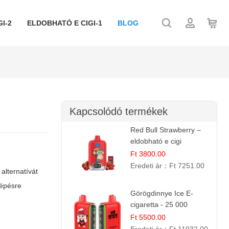
I-2
ELDOBHATÓ E CIGI-1
BLOG
Kapcsolódó termékek
Red Bull Strawberry –
eldobható e cigi
Ft 3800.00
Eredeti ár：
Ft 7251.00
alternatívát
lépésre
Görögdinnye Ice E-
cigaretta - 25 000
befújás
Ft 5500.00