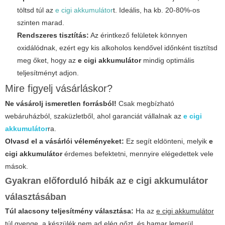
töltsd túl az
e cigi akkumulátor
t. Ideális, ha kb. 20-80%-os
szinten marad.
Rendszeres tisztítás:
Az érintkező felületek könnyen
oxidálódnak, ezért egy kis alkoholos kendővel időnként tisztítsd
meg őket, hogy az
e cigi akkumulátor
mindig optimális
teljesítményt adjon.
Mire figyelj vásárláskor?
Ne vásárolj ismeretlen forrásból!
Csak megbízható
webáruházból, szaküzletből, ahol garanciát vállalnak az
e cigi
akkumulátor
ra.
Olvasd el a vásárlói véleményeket:
Ez segít eldönteni, melyik
e
cigi akkumulátor
érdemes befektetni, mennyire elégedettek vele
mások.
Gyakran előforduló hibák az
e cigi akkumulátor
választásában
Túl alacsony teljesítmény választása:
Ha az
e cigi akkumulátor
túl gyenge, a készülék nem ad elég gőzt, és hamar lemerül.