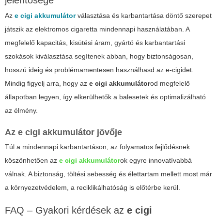
jelentősége
Az
e cigi akkumulátor
választása és karbantartása döntő szerepet
játszik az elektromos cigaretta mindennapi használatában. A
megfelelő kapacitás, kisütési áram, gyártó és karbantartási
szokások kiválasztása segítenek abban, hogy biztonságosan,
hosszú ideig és problémamentesen használhasd az e-cigidet.
Mindig figyelj arra, hogy az
e cigi akkumulátor
od megfelelő
állapotban legyen, így elkerülhetők a balesetek és optimalizálható
az élmény.
Az
e cigi akkumulátor
jövője
Túl a mindennapi karbantartáson, az folyamatos fejlődésnek
köszönhetően az
e cigi akkumulátor
ok egyre innovatívabbá
válnak. A biztonság, töltési sebesség és élettartam mellett most már
a környezetvédelem, a reciklikálhatóság is előtérbe kerül.
FAQ – Gyakori kérdések az
e cigi