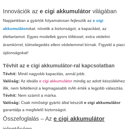
Innovációk az
e cigi akkumulátor
világában
Napjainkban a gyártók folyamatosan fejlesztik az
e cigi
akkumulátor
okat: növelik a biztonságot, a kapacitást, az
élettartamot. Egyes modellek gyors töltéssel, extra védelmi
áramkörrel, túlmelegedés elleni védelemmel bírnak. Figyeld a piaci
újdonságokat!
Tévhit az
e cigi akkumulátor
-ral kapcsolatban
Tévhit:
Minél nagyobb kapacitás, annál jobb.
Valóság:
Az ideális
e cigi akkumulátor
mindig az adott készülékhez
illik, nem feltétlenül a legmagasabb mAh érték a legjobb választás.
Tévhit:
Nem számít a márka.
Valóság:
Csak minőségi gyártó által készült
e cigi akkumulátor
garantálja a megfelelő biztonságot.
Összefoglalás – Az
e cigi akkumulátor