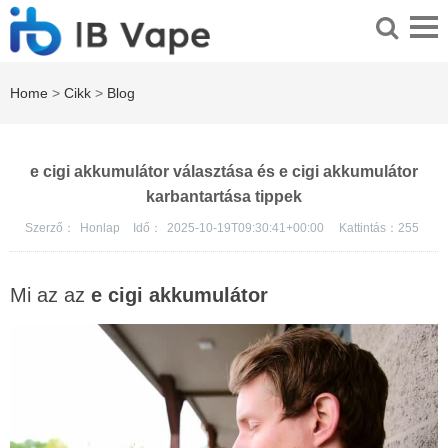
Home
>
Cikk
>
Blog
e cigi akkumulátor választása és e cigi akkumulátor
karbantartása tippek
Szerző：
Honlap
Idő：
2025-10-19T09:30:41+00:00
Kattintás：
255
Mi az az
e cigi akkumulátor