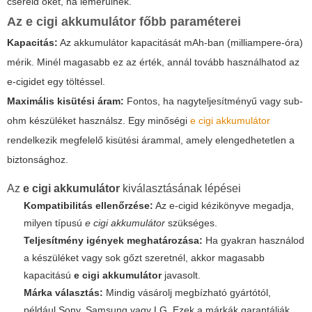
cseréld őket, ha lemerülnek.
Az
e cigi akkumulátor
főbb paraméterei
Kapacitás:
Az akkumulátor kapacitását mAh-ban (milliampere-óra)
mérik. Minél magasabb ez az érték, annál tovább használhatod az
e-cigidet egy töltéssel.
Maximális kisütési áram:
Fontos, ha nagyteljesítményű vagy sub-
ohm készüléket használsz. Egy minőségi
e cigi akkumulátor
rendelkezik megfelelő kisütési árammal, amely elengedhetetlen a
biztonsághoz.
Az
e cigi akkumulátor
kiválasztásának lépései
Kompatibilitás ellenőrzése:
Az e-cigid kézikönyve megadja,
milyen típusú
e cigi akkumulátor
szükséges.
Teljesítmény igények meghatározása:
Ha gyakran használod
a készüléket vagy sok gőzt szeretnél, akkor magasabb
kapacitású
e cigi akkumulátor
javasolt.
Márka választás:
Mindig vásárolj megbízható gyártótól,
például Sony, Samsung vagy LG. Ezek a márkák garantálják,