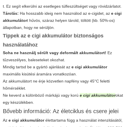
t. Ez segít elkerülni az esetleges túlfeszültséget vagy rövidzárlatot.
Tárolás:
Ha hosszabb ideig nem használod az e-cigidet, az
e cigi
akkumulátor
t hűvös, száraz helyen tárold, töltött (kb. 50%-os)
állapotban, hogy ne sérüljön.
Tippek az
e cigi akkumulátor
biztonságos
használatához
Soha ne használj sérült vagy deformált akkumulátort!
Ez
tűzveszélyes, baleseteket okozhat.
Mindig tartsd be a gyártó ajánlását az
e cigi akkumulátor
maximális kisütési áramára vonatkozóan.
Az akkumulátort ne érje közvetlen napfény vagy 45°C feletti
hőmérséklet.
Ne keverd a különböző márkájú vagy korú
e cigi akkumulátor
okat
egy készülékben.
Bővebb információ: Az életciklus és csere jelei
Az
e cigi akkumulátor
élettartama függ a használat intenzitásától,