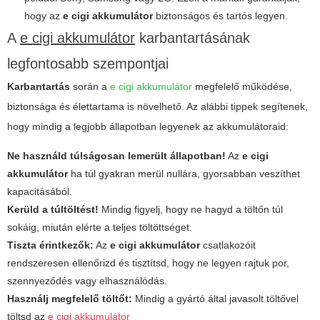
hogy az
e cigi akkumulátor
biztonságos és tartós legyen.
A
e cigi akkumulátor
karbantartásának
legfontosabb szempontjai
Karbantartás
során a
e cigi akkumulátor
megfelelő működése,
biztonsága és élettartama is növelhető. Az alábbi tippek segítenek,
hogy mindig a legjobb állapotban legyenek az akkumulátoraid:
Ne használd túlságosan lemerült állapotban!
Az
e cigi
akkumulátor
ha túl gyakran merül nullára, gyorsabban veszíthet
kapacitásából.
Kerüld a túltöltést!
Mindig figyelj, hogy ne hagyd a töltőn túl
sokáig, miután elérte a teljes töltöttséget.
Tiszta érintkezők:
Az
e cigi akkumulátor
csatlakozóit
rendszeresen ellenőrizd és tisztítsd, hogy ne legyen rajtuk por,
szennyeződés vagy elhasználódás.
Használj megfelelő töltőt:
Mindig a gyártó által javasolt töltővel
töltsd az
e cigi akkumulátor