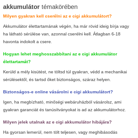
akkumulátor
témakörében
Milyen gyakran kell cserélni az
e cigi akkumulátor
t?
Akkumulátor élettartamának végén, ha már rövid ideig bírja vagy
ha látható sérülése van, azonnal cserélni kell. Átlagban 6-18
havonta indokolt a csere.
Hogyan lehet meghosszabbítani az
e cigi akkumulátor
élettartamát?
Kerüld a mély kisütést, ne töltsd túl gyakran, védd a mechanikai
sérülésektől, és tartsd őket biztonságos, száraz helyen.
Biztonságos-e online vásárolni
e cigi akkumulátor
t?
Igen, ha megbízható, minőségi webáruházból vásárolsz, ami
gyakran garanciát és tanúsítványokat is ad az akkumulátorhoz.
Milyen jelek utalnak az
e cigi akkumulátor
hibájára?
Ha gyorsan lemerül, nem tölt teljesen, vagy meghibásodás