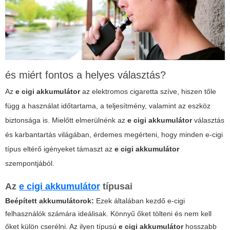
és miért fontos a helyes választás?
Az
e cigi akkumulátor
az elektromos cigaretta szíve, hiszen tőle
függ a használat időtartama, a teljesítmény, valamint az eszköz
biztonsága is. Mielőtt elmerülnénk az
e cigi akkumulátor
választás
és karbantartás világában, érdemes megérteni, hogy minden e-cigi
típus eltérő igényeket támaszt az
e cigi akkumulátor
szempontjából.
Az
e cigi akkumulátor
típusai
Beépített akkumulátorok:
Ezek általában kezdő e-cigi
felhasználók számára ideálisak. Könnyű őket tölteni és nem kell
őket külön cserélni. Az ilyen típusú
e cigi akkumulátor
hosszabb