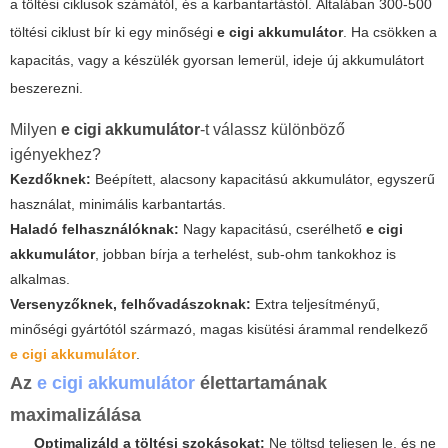
a töltési ciklusok számától, és a karbantartástól. Általában 300-500
töltési ciklust bír ki egy minőségi
e cigi akkumulátor
. Ha csökken a
kapacitás, vagy a készülék gyorsan lemerül, ideje új akkumulátort
beszerezni.
Milyen
e cigi akkumulátor
-t válassz különböző
igényekhez?
Kezdőknek:
Beépített, alacsony kapacitású akkumulátor, egyszerű
használat, minimális karbantartás.
Haladó felhasználóknak:
Nagy kapacitású, cserélhető
e cigi
akkumulátor
, jobban bírja a terhelést, sub-ohm tankokhoz is
alkalmas.
Versenyzőknek, felhővadászoknak:
Extra teljesítményű,
minőségi gyártótól származó, magas kisütési árammal rendelkező
e cigi akkumulátor
.
Az
e cigi akkumulátor
élettartamának
maximalizálása
Optimalizáld a töltési szokásokat:
Ne töltsd teljesen le, és ne