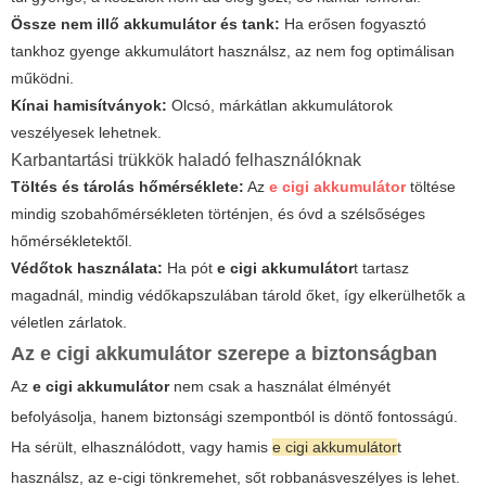
Össze nem illő akkumulátor és tank:
Ha erősen fogyasztó
tankhoz gyenge akkumulátort használsz, az nem fog optimálisan
működni.
Kínai hamisítványok:
Olcsó, márkátlan akkumulátorok
veszélyesek lehetnek.
Karbantartási trükkök haladó felhasználóknak
Töltés és tárolás hőmérséklete:
Az
e cigi akkumulátor
töltése
mindig szobahőmérsékleten történjen, és óvd a szélsőséges
hőmérsékletektől.
Védőtok használata:
Ha pót
e cigi akkumulátor
t tartasz
magadnál, mindig védőkapszulában tárold őket, így elkerülhetők a
véletlen zárlatok.
Az
e cigi akkumulátor
szerepe a biztonságban
Az
e cigi akkumulátor
nem csak a használat élményét
befolyásolja, hanem biztonsági szempontból is döntő fontosságú.
Ha sérült, elhasználódott, vagy hamis
e cigi akkumulátor
t
használsz, az e-cigi tönkremehet, sőt robbanásveszélyes is lehet.