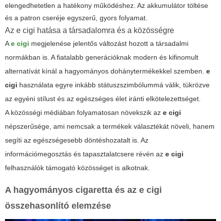
elengedhetetlen a hatékony működéshez. Az akkumulátor töltése
és a patron cseréje egyszerű, gyors folyamat.
Az e cigi hatása a társadalomra és a közösségre
A
e cigi
megjelenése jelentős változást hozott a társadalmi
normákban is. A fiatalabb generációknak modern és kifinomult
alternatívát kínál a hagyományos dohánytermékekkel szemben.
e
cigi
használata egyre inkább státuszszimbólummá válik, tükrözve
az egyéni stílust és az egészséges élet iránti elkötelezettséget.
A közösségi médiában folyamatosan növekszik az
e cigi
népszerűsége, ami nemcsak a termékek választékát növeli, hanem
segíti az egészségesebb döntéshozatalt is. Az
információmegosztás és tapasztalatcsere révén az
e cigi
felhasználók támogató közösséget is alkotnak.
A hagyományos cigaretta és az
e cigi
összehasonlító elemzése