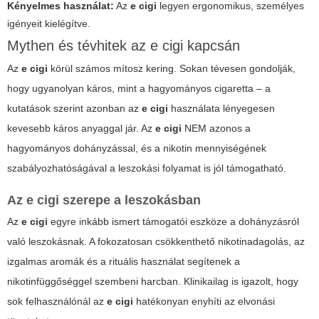
Kényelmes használat:
Az
e cigi
legyen ergonomikus, személyes
igényeit kielégítve.
Mythen és tévhitek az e cigi kapcsán
Az
e cigi
körül számos mítosz kering. Sokan tévesen gondolják,
hogy ugyanolyan káros, mint a hagyományos cigaretta – a
kutatások szerint azonban az
e cigi
használata lényegesen
kevesebb káros anyaggal jár. Az
e cigi
NEM azonos a
hagyományos dohányzással, és a nikotin mennyiségének
szabályozhatóságával a leszokási folyamat is jól támogatható.
Az e cigi szerepe a leszokásban
Az
e cigi
egyre inkább ismert támogatói eszköze a dohányzásról
való leszokásnak. A fokozatosan csökkenthető nikotinadagolás, az
izgalmas aromák és a rituális használat segítenek a
nikotinfüggőséggel szembeni harcban. Klinikailag is igazolt, hogy
sok felhasználónál az
e cigi
hatékonyan enyhíti az elvonási