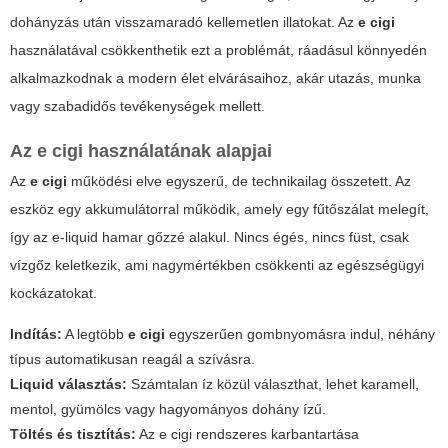
dohányzás után visszamaradó kellemetlen illatokat. Az
e cigi
használatával csökkenthetik ezt a problémát, ráadásul könnyedén
alkalmazkodnak a modern élet elvárásaihoz, akár utazás, munka
vagy szabadidős tevékenységek mellett.
Az
e cigi
használatának alapjai
Az
e cigi
működési elve egyszerű, de technikailag összetett. Az
eszköz egy akkumulátorral működik, amely egy fűtőszálat melegít,
így az e-liquid hamar gőzzé alakul. Nincs égés, nincs füst, csak
vízgőz keletkezik, ami nagymértékben csökkenti az egészségügyi
kockázatokat.
Indítás:
A legtöbb
e cigi
egyszerűen gombnyomásra indul, néhány
típus automatikusan reagál a szívásra.
Liquid választás:
Számtalan íz közül választhat, lehet karamell,
mentol, gyümölcs vagy hagyományos dohány ízű.
Töltés és tisztítás:
Az e cigi rendszeres karbantartása