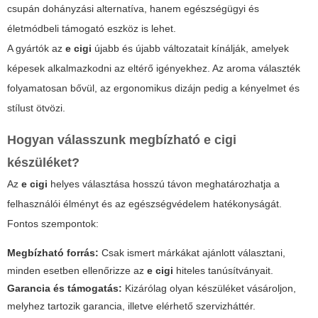
csupán dohányzási alternatíva, hanem egészségügyi és
életmódbeli támogató eszköz is lehet.
A gyártók az
e cigi
újabb és újabb változatait kínálják, amelyek
képesek alkalmazkodni az eltérő igényekhez. Az aroma választék
folyamatosan bővül, az ergonomikus dizájn pedig a kényelmet és
stílust ötvözi.
Hogyan válasszunk megbízható e cigi
készüléket?
Az
e cigi
helyes választása hosszú távon meghatározhatja a
felhasználói élményt és az egészségvédelem hatékonyságát.
Fontos szempontok:
Megbízható forrás:
Csak ismert márkákat ajánlott választani,
minden esetben ellenőrizze az
e cigi
hiteles tanúsítványait.
Garancia és támogatás:
Kizárólag olyan készüléket vásároljon,
melyhez tartozik garancia, illetve elérhető szervizháttér.