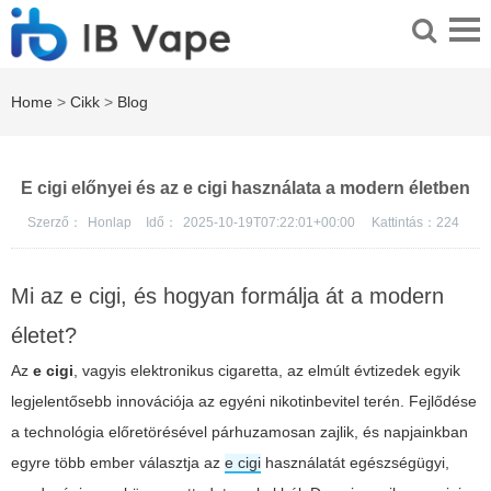
Home
>
Cikk
>
Blog
E cigi előnyei és az e cigi használata a modern életben
Szerző：
Honlap
Idő：
2025-10-19T07:22:01+00:00
Kattintás：
224
Mi az e cigi, és hogyan formálja át a modern
életet?
Az
e cigi
, vagyis elektronikus cigaretta, az elmúlt évtizedek egyik
legjelentősebb innovációja az egyéni nikotinbevitel terén. Fejlődése
a technológia előretörésével párhuzamosan zajlik, és napjainkban
egyre több ember választja az
e cigi
használatát egészségügyi,