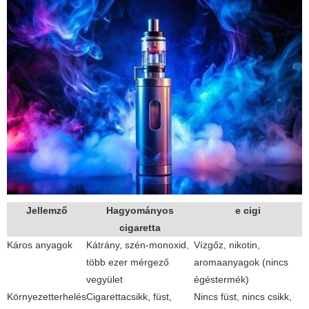
Jellemző
Hagyományos
e cigi
cigaretta
Káros anyagok
Kátrány, szén-monoxid,
Vízgőz, nikotin,
több ezer mérgező
aromaanyagok (nincs
vegyület
égéstermék)
Környezetterhelés
Cigarettacsikk, füst,
Nincs füst, nincs csikk,