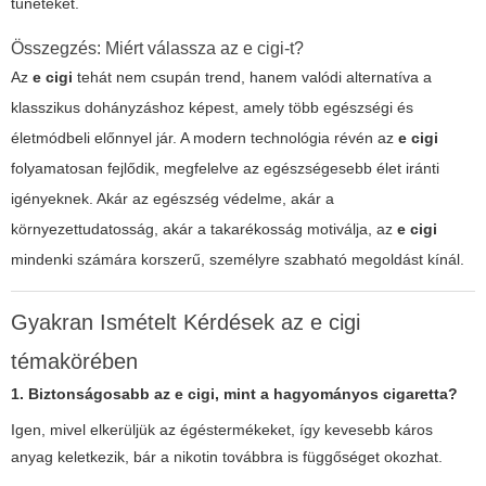
tüneteket.
Összegzés: Miért válassza az e cigi-t?
Az
e cigi
tehát nem csupán trend, hanem valódi alternatíva a
klasszikus dohányzáshoz képest, amely több egészségi és
életmódbeli előnnyel jár. A modern technológia révén az
e cigi
folyamatosan fejlődik, megfelelve az egészségesebb élet iránti
igényeknek. Akár az egészség védelme, akár a
környezettudatosság, akár a takarékosság motiválja, az
e cigi
mindenki számára korszerű, személyre szabható megoldást kínál.
Gyakran Ismételt Kérdések az e cigi
témakörében
1. Biztonságosabb az e cigi, mint a hagyományos cigaretta?
Igen, mivel elkerüljük az égéstermékeket, így kevesebb káros
anyag keletkezik, bár a nikotin továbbra is függőséget okozhat.