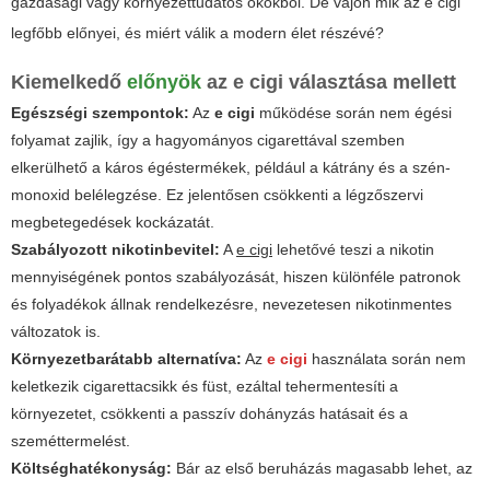
gazdasági vagy környezettudatos okokból. De vajon mik az
e cigi
legfőbb előnyei, és miért válik a modern élet részévé?
Kiemelkedő
előnyök
az e cigi választása mellett
Egészségi szempontok:
Az
e cigi
működése során nem égési
folyamat zajlik, így a hagyományos cigarettával szemben
elkerülhető a káros égéstermékek, például a kátrány és a szén-
monoxid belélegzése. Ez jelentősen csökkenti a légzőszervi
megbetegedések kockázatát.
Szabályozott nikotinbevitel:
A
e cigi
lehetővé teszi a nikotin
mennyiségének pontos szabályozását, hiszen különféle patronok
és folyadékok állnak rendelkezésre, nevezetesen nikotinmentes
változatok is.
Környezetbarátabb alternatíva:
Az
e cigi
használata során nem
keletkezik cigarettacsikk és füst, ezáltal tehermentesíti a
környezetet, csökkenti a passzív dohányzás hatásait és a
szeméttermelést.
Költséghatékonyság:
Bár az első beruházás magasabb lehet, az