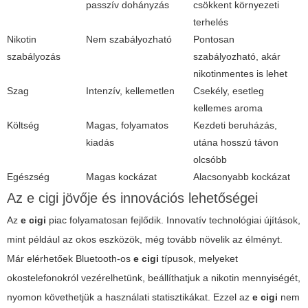
passzív dohányzás
csökkent környezeti
terhelés
Nikotin
Nem szabályozható
Pontosan
szabályozás
szabályozható, akár
nikotinmentes is lehet
Szag
Intenzív, kellemetlen
Csekély, esetleg
kellemes aroma
Költség
Magas, folyamatos
Kezdeti beruházás,
kiadás
utána hosszú távon
olcsóbb
Egészség
Magas kockázat
Alacsonyabb kockázat
Az e cigi jövője és innovációs lehetőségei
Az
e cigi
piac folyamatosan fejlődik. Innovatív technológiai újítások,
mint például az okos eszközök, még tovább növelik az élményt.
Már elérhetőek Bluetooth-os
e cigi
típusok, melyeket
okostelefonokról vezérelhetünk, beállíthatjuk a nikotin mennyiségét,
nyomon követhetjük a használati statisztikákat. Ezzel az
e cigi
nem