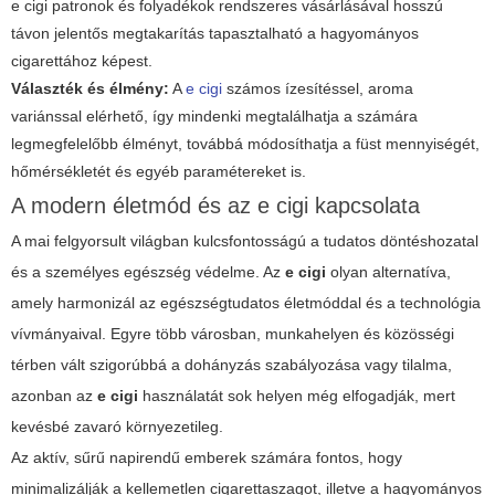
e cigi patronok és folyadékok rendszeres vásárlásával hosszú
távon jelentős megtakarítás tapasztalható a hagyományos
cigarettához képest.
Választék és élmény:
A
e cigi
számos ízesítéssel, aroma
variánssal elérhető, így mindenki megtalálhatja a számára
legmegfelelőbb élményt, továbbá módosíthatja a füst mennyiségét,
hőmérsékletét és egyéb paramétereket is.
A modern életmód és az e cigi kapcsolata
A mai felgyorsult világban kulcsfontosságú a tudatos döntéshozatal
és a személyes egészség védelme. Az
e cigi
olyan alternatíva,
amely harmonizál az egészségtudatos életmóddal és a technológia
vívmányaival. Egyre több városban, munkahelyen és közösségi
térben vált szigorúbbá a dohányzás szabályozása vagy tilalma,
azonban az
e cigi
használatát sok helyen még elfogadják, mert
kevésbé zavaró környezetileg.
Az aktív, sűrű napirendű emberek számára fontos, hogy
minimalizálják a kellemetlen cigarettaszagot, illetve a hagyományos