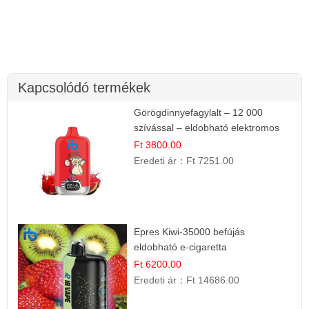
Kapcsolódó termékek
Görögdinnyefagylalt – 12 000
szívással – eldobható elektromos
cigi
Ft 3800.00
Eredeti ár：
Ft 7251.00
Epres Kiwi-35000 befújás
eldobható e-cigaretta
Ft 6200.00
Eredeti ár：
Ft 14686.00