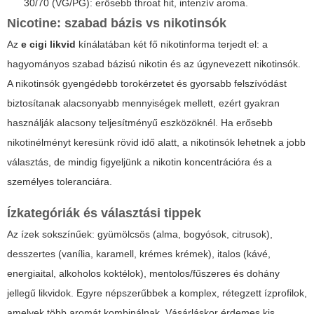
30/70 (VG/PG): erősebb throat hit, intenzív aroma.
Nicotine: szabad bázis vs nikotinsók
Az
e cigi likvid
kínálatában két fő nikotinforma terjedt el: a
hagyományos szabad bázisú nikotin és az úgynevezett nikotinsók.
A nikotinsók gyengédebb torokérzetet és gyorsabb felszívódást
biztosítanak alacsonyabb mennyiségek mellett, ezért gyakran
használják alacsony teljesítményű eszközöknél. Ha erősebb
nikotinélményt keresünk rövid idő alatt, a nikotinsók lehetnek a jobb
választás, de mindig figyeljünk a nikotin koncentrációra és a
személyes toleranciára.
Ízkategóriák és választási tippek
Az ízek sokszínűek: gyümölcsös (alma, bogyósok, citrusok),
desszertes (vanília, karamell, krémes krémek), italos (kávé,
energiaital, alkoholos koktélok), mentolos/fűszeres és dohány
jellegű likvidok. Egyre népszerűbbek a komplex, rétegzett ízprofilok,
amelyek több aromát kombinálnak. Vásárláskor érdemes kis