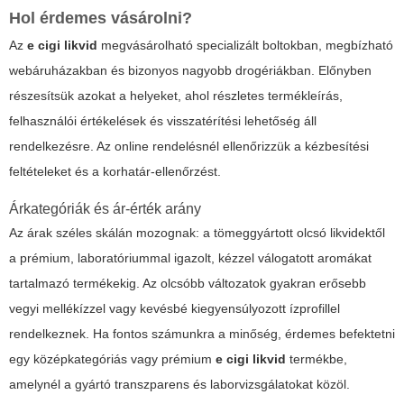
Hol érdemes vásárolni?
Az
e cigi likvid
megvásárolható specializált boltokban, megbízható
webáruházakban és bizonyos nagyobb drogériákban. Előnyben
részesítsük azokat a helyeket, ahol részletes termékleírás,
felhasználói értékelések és visszatérítési lehetőség áll
rendelkezésre. Az online rendelésnél ellenőrizzük a kézbesítési
feltételeket és a korhatár-ellenőrzést.
Árkategóriák és ár-érték arány
Az árak széles skálán mozognak: a tömeggyártott olcsó likvidektől
a prémium, laboratóriummal igazolt, kézzel válogatott aromákat
tartalmazó termékekig. Az olcsóbb változatok gyakran erősebb
vegyi mellékízzel vagy kevésbé kiegyensúlyozott ízprofillel
rendelkeznek. Ha fontos számunkra a minőség, érdemes befektetni
egy középkategóriás vagy prémium
e cigi likvid
termékbe,
amelynél a gyártó transzparens és laborvizsgálatokat közöl.