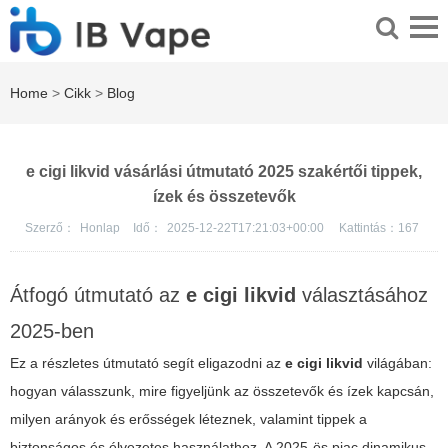
Home
>
Cikk
>
Blog
e cigi likvid vásárlási útmutató 2025 szakértői tippek,
ízek és összetevők
Szerző：
Honlap
Idő：
2025-12-22T17:21:03+00:00
Kattintás：
167
Átfogó útmutató az
e cigi likvid
választásához
2025-ben
Ez a részletes útmutató segít eligazodni az
e cigi likvid
világában:
hogyan válasszunk, mire figyeljünk az összetevők és ízek kapcsán,
milyen arányok és erősségek léteznek, valamint tippek a
biztonságos és élvezetes használathoz. A 2025-ös piac dinamikus,