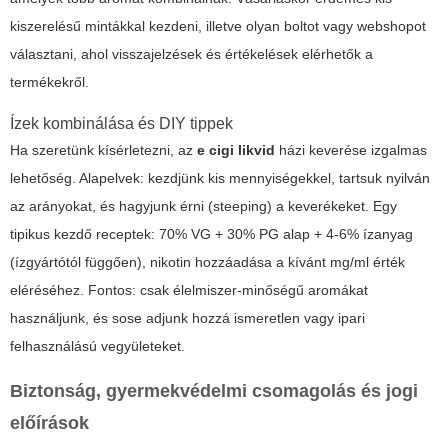
kiszerelésű mintákkal kezdeni, illetve olyan boltot vagy webshopot
választani, ahol visszajelzések és értékelések elérhetők a
termékekről.
Ízek kombinálása és DIY tippek
Ha szeretünk kísérletezni, az
e cigi likvid
házi keverése izgalmas
lehetőség. Alapelvek: kezdjünk kis mennyiségekkel, tartsuk nyilván
az arányokat, és hagyjunk érni (steeping) a keverékeket. Egy
tipikus kezdő receptek: 70% VG + 30% PG alap + 4-6% ízanyag
(ízgyártótól függően), nikotin hozzáadása a kívánt mg/ml érték
eléréséhez. Fontos: csak élelmiszer-minőségű aromákat
használjunk, és sose adjunk hozzá ismeretlen vagy ipari
felhasználású vegyületeket.
Biztonság, gyermekvédelmi csomagolás és jogi
előírások