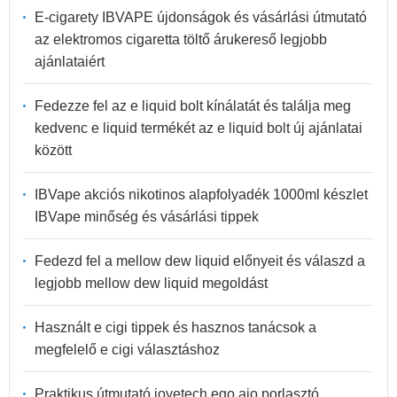
E-cigarety IBVAPE újdonságok és vásárlási útmutató
az elektromos cigaretta töltő árukereső legjobb
ajánlataiért
Fedezze fel az e liquid bolt kínálatát és találja meg
kedvenc e liquid termékét az e liquid bolt új ajánlatai
között
IBVape akciós nikotinos alapfolyadék 1000ml készlet
IBVape minőség és vásárlási tippek
Fedezd fel a mellow dew liquid előnyeit és válaszd a
legjobb mellow dew liquid megoldást
Használt e cigi tippek és hasznos tanácsok a
megfelelő e cigi választáshoz
Praktikus útmutató joyetech ego aio porlasztó