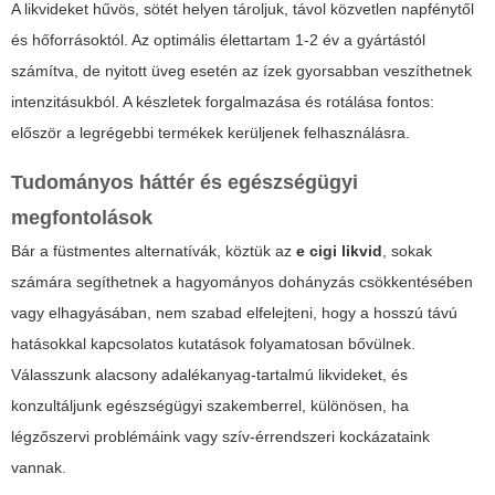
A likvideket hűvös, sötét helyen tároljuk, távol közvetlen napfénytől
és hőforrásoktól. Az optimális élettartam 1-2 év a gyártástól
számítva, de nyitott üveg esetén az ízek gyorsabban veszíthetnek
intenzitásukból. A készletek forgalmazása és rotálása fontos:
először a legrégebbi termékek kerüljenek felhasználásra.
Tudományos háttér és egészségügyi
megfontolások
Bár a füstmentes alternatívák, köztük az
e cigi likvid
, sokak
számára segíthetnek a hagyományos dohányzás csökkentésében
vagy elhagyásában, nem szabad elfelejteni, hogy a hosszú távú
hatásokkal kapcsolatos kutatások folyamatosan bővülnek.
Válasszunk alacsony adalékanyag-tartalmú likvideket, és
konzultáljunk egészségügyi szakemberrel, különösen, ha
légzőszervi problémáink vagy szív-érrendszeri kockázataink
vannak.