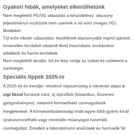
Gyakori hibák, amelyeket elkerülhetünk
Nem megfelelő PG/VG választás a készülékhez: alacsony
teljesítményű eszközök nem szeretik a túl sűrű (magas VG)
likvideket.
Túl erős nikotin választása: kezdőknek alacsonyabb mg/ml ajánlott.
Ismeretlen forrásból vásárolt likvid használata: kockázatos
adalékok és hamis termékek.
Nem megfelelő tárolás: hő és fény rontja az ízeket és csökkenti a
minőséget.
Speciális tippek 2025-re
A 2025-ös év trendjei: növekvő népszerűség a nikotinsó alapú
e
cigi likvid
források iránt, új ízprofilok (botanikus, fűszeres-
gyógynövényes), valamint fenntartható csomagolások
megjelenése. A környezettudatosság miatt egyre több gyártó kínál
újrahasznosítható vagy minimális műanyagot használó
csomagolást. Emellett a laboratóriumi analízisek és harmadik fél