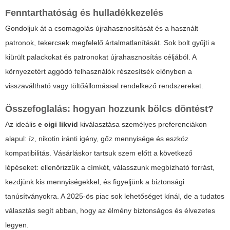
Fenntarthatóság és hulladékkezelés
Gondoljuk át a csomagolás újrahasznosítását és a használt
patronok, tekercsek megfelelő ártalmatlanítását. Sok bolt gyűjti a
kiürült palackokat és patronokat újrahasznosítás céljából. A
környezetért aggódó felhasználók részesítsék előnyben a
visszaváltható vagy töltőállomással rendelkező rendszereket.
Összefoglalás: hogyan hozzunk bölcs döntést?
Az ideális
e cigi likvid
kiválasztása személyes preferenciákon
alapul: íz, nikotin iránti igény, gőz mennyisége és eszköz
kompatibilitás. Vásárláskor tartsuk szem előtt a következő
lépéseket: ellenőrizzük a címkét, válasszunk megbízható forrást,
kezdjünk kis mennyiségekkel, és figyeljünk a biztonsági
tanúsítványokra. A 2025-ös piac sok lehetőséget kínál, de a tudatos
választás segít abban, hogy az élmény biztonságos és élvezetes
legyen.