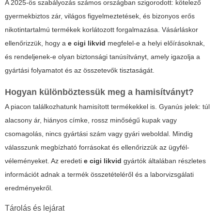
A 2025-ös szabályozás számos országban szigorodott: kötelező
gyermekbiztos zár, világos figyelmeztetések, és bizonyos erős
nikotintartalmú termékek korlátozott forgalmazása. Vásárláskor
ellenőrizzük, hogy a
e cigi likvid
megfelel-e a helyi előírásoknak,
és rendeljenek-e olyan biztonsági tanúsítványt, amely igazolja a
gyártási folyamatot és az összetevők tisztaságát.
Hogyan különböztessük meg a hamisítványt?
A piacon találkozhatunk hamisított termékekkel is. Gyanús jelek: túl
alacsony ár, hiányos címke, rossz minőségű kupak vagy
csomagolás, nincs gyártási szám vagy gyári weboldal. Mindig
válasszunk megbízható forrásokat és ellenőrizzük az ügyfél-
véleményeket. Az eredeti
e cigi likvid
gyártók általában részletes
információt adnak a termék összetételéről és a laborvizsgálati
eredményekről.
Tárolás és lejárat