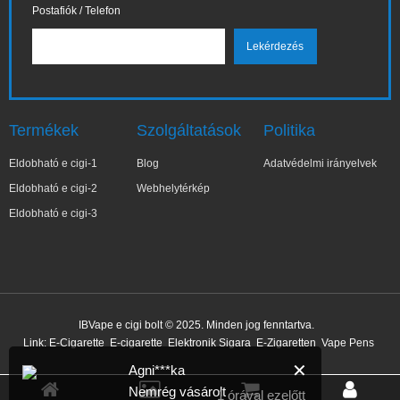
Postafiók / Telefon
Termékek
Szolgáltatások
Politika
Eldobható e cigi-1
Blog
Adatvédelmi irányelvek
Eldobható e cigi-2
Webhelytérkép
Eldobható e cigi-3
IBVape e cigi bolt © 2025. Minden jog fenntartva.
Link:
E-Cigarette
E-cigarette
Elektronik Sigara
E-Zigaretten
Vape Pens
✕
Agni***ka
Nemrég vásárolt
1 órával ezelőtt