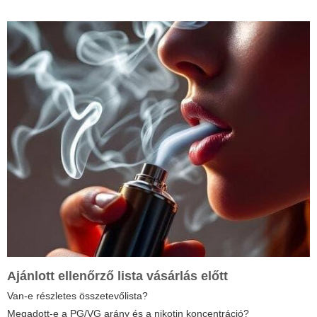
Ajánlott ellenőrző lista vásárlás előtt
Van-e részletes összetevőlista?
Megadott-e a PG/VG arány és a nikotin koncentráció?