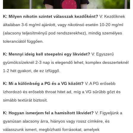
K: Milyen nikotin szintet válasszak kezdőként?
V: Kezdőknek
általában 3-6 mg/ml ajánlott, vagy nikotinsó esetén 10-20 mg/ml
(alacsony teljesítményű pod rendszerekhez), mindig személyes
toleranciától függően.
K: Mennyi ideig kell steepelni egy likvidet?
V: Egyszerű
gyümölcsízeknél 2-3 nap is elegendő lehet; komplex desszerteknél
1-2 hét gyakori, de ez ízfüggő.
K: Mi a különbség a PG és a VG között?
V: A PG erősebb
ízhordozó és erősebb throat hitet ad, míg a VG sűrűbb gőzt és
simább textúrát biztosít.
K: Hogyan ismerjem fel a hamisított likvidet?
V: Figyeljünk a
gyanúsan alacsony árra, hiányos vagy rossz címkére, és
válasszunk ismert, megbízható forrásokat, amelyek