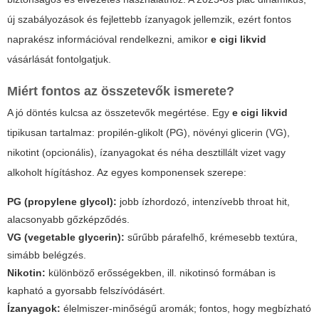
új szabályozások és fejlettebb ízanyagok jellemzik, ezért fontos
naprakész információval rendelkezni, amikor
e cigi likvid
vásárlását fontolgatjuk.
Miért fontos az összetevők ismerete?
A jó döntés kulcsa az összetevők megértése. Egy
e cigi likvid
tipikusan tartalmaz: propilén-glikolt (PG), növényi glicerin (VG),
nikotint (opcionális), ízanyagokat és néha desztillált vizet vagy
alkoholt hígításhoz. Az egyes komponensek szerepe:
PG (propylene glycol):
jobb ízhordozó, intenzívebb throat hit,
alacsonyabb gőzképződés.
VG (vegetable glycerin):
sűrűbb párafelhő, krémesebb textúra,
simább belégzés.
Nikotin:
különböző erősségekben, ill. nikotinsó formában is
kapható a gyorsabb felszívódásért.
Ízanyagok:
élelmiszer-minőségű aromák; fontos, hogy megbízható