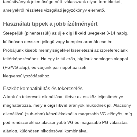
tanúsítványok jelentősége nőtt: válasszunk olyan termékeket,
amelyekről részletes vizsgálati jegyzőkönyv elérhető.
Használati tippek a jobb ízélményért
Steepeljük (pihentessük) az új
e cigi likvid
üvegeket 3-14 napig,
különösen desszert jellegű vagy komplex aromák esetén.
Próbáljunk kisebb mennyiségekkel kísérletezni az ízprefereciánk
feltérképezéséhez. Ha egy íz túl erős, hígítsuk semleges alappal
(PG/VG alap), és várjunk pár napot az ízek
kiegyensúlyozódásához.
Eszköz kompatibilitás és tekercselés
A tank és tekercsek ellenállása, illetve az eszköz teljesítménye
meghatározza, mely
e cigi likvid
arányok működnek jól. Alacsony
ellenállású (sub-ohm) készülékeknél a magasabb VG előnyös, míg
pod rendszerekhez alacsonyabb VG és magasabb PG választás
ajánlott, különösen nikotinsóval kombinálva.