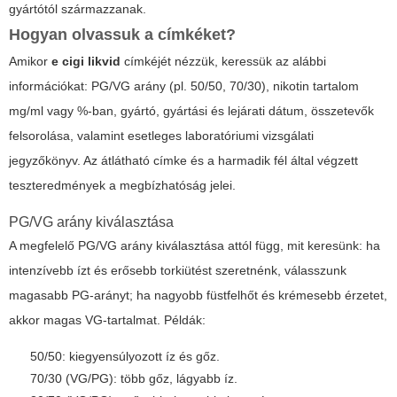
gyártótól származzanak.
Hogyan olvassuk a címkéket?
Amikor
e cigi likvid
címkéjét nézzük, keressük az alábbi
információkat: PG/VG arány (pl. 50/50, 70/30), nikotin tartalom
mg/ml vagy %-ban, gyártó, gyártási és lejárati dátum, összetevők
felsorolása, valamint esetleges laboratóriumi vizsgálati
jegyzőkönyv. Az átlátható címke és a harmadik fél által végzett
teszteredmények a megbízhatóság jelei.
PG/VG arány kiválasztása
A megfelelő PG/VG arány kiválasztása attól függ, mit keresünk: ha
intenzívebb ízt és erősebb torkiütést szeretnénk, válasszunk
magasabb PG-arányt; ha nagyobb füstfelhőt és krémesebb érzetet,
akkor magas VG-tartalmat. Példák:
50/50: kiegyensúlyozott íz és gőz.
70/30 (VG/PG): több gőz, lágyabb íz.