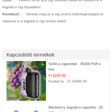
Előző：
Fedezd fel az új e cigi folyadék ízeket és válaszd ki a
legjobb e cigi folyadékot
Következő：
Ismerje meg az e cigi aroma különlegességeit és
válassza ki a legjobb e cigi aroma ízeket
Kapcsolódó termékek
Szőlő e-cigaretták - 35000 Puff e-
füst
Ft 6200.00
Eredeti ár：
Ft 14686.00
Blackberry Jagoda e cigaretta - 25