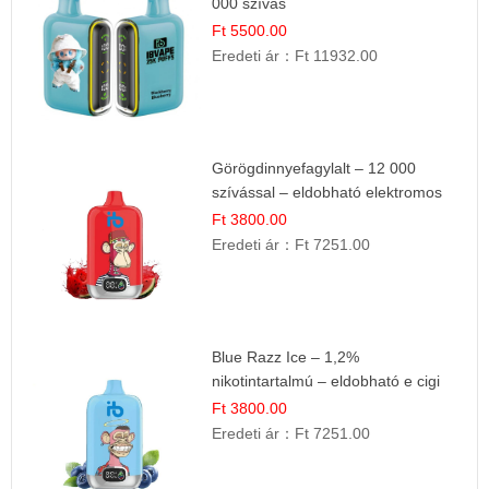
000 szívás
Ft 5500.00
Eredeti ár：
Ft 11932.00
Görögdinnyefagylalt – 12 000
szívással – eldobható elektromos
cigi
Ft 3800.00
Eredeti ár：
Ft 7251.00
Blue Razz Ice – 1,2%
nikotintartalmú – eldobható e cigi
Ft 3800.00
Eredeti ár：
Ft 7251.00