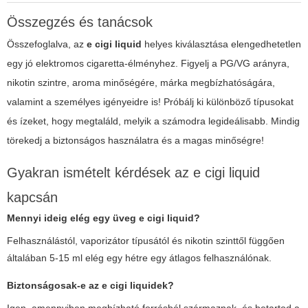
Összegzés és tanácsok
Összefoglalva, az
e cigi liquid
helyes kiválasztása elengedhetetlen
egy jó elektromos cigaretta-élményhez. Figyelj a PG/VG arányra,
nikotin szintre, aroma minőségére, márka megbízhatóságára,
valamint a személyes igényeidre is! Próbálj ki különböző típusokat
és ízeket, hogy megtaláld, melyik a számodra legideálisabb. Mindig
törekedj a biztonságos használatra és a magas minőségre!
Gyakran ismételt kérdések az e cigi liquid
kapcsán
Mennyi ideig elég egy üveg e cigi liquid?
Felhasználástól, vaporizátor típusától és nikotin szinttől függően
általában 5-15 ml elég egy hétre egy átlagos felhasználónak.
Biztonságosak-e az e cigi liquidek?