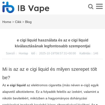
Home
>
Cikk
>
Blog
e cigi liquid használata és az e cigi liquid
kiválasztásának legfontosabb szempontjai
Szerző：
Honlap
Idő：
2025-10-19T08:57:31+00:00
Kattintás：
146
Mi is az az e cigi liquid és milyen szerepet tölt
be?
Az
e cigi liquid
az elektromos cigaretta (más néven e-cigi) egyik
alapvető alkotóeleme. Ez a folyadék felelős az ízekért, valamint a
nikotin beviteléért, miközben a hagyományos dohányzási
szokásokat igyekszik kevésbé káros alternatívával kiváltani. Az
e