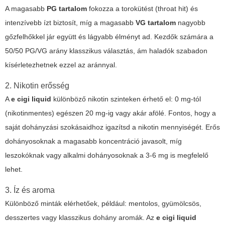
A magasabb
PG tartalom
fokozza a torokütést (throat hit) és
intenzívebb ízt biztosít, míg a magasabb
VG tartalom
nagyobb
gőzfelhőkkel jár együtt és lágyabb élményt ad. Kezdők számára a
50/50 PG/VG arány klasszikus választás, ám haladók szabadon
kísérletezhetnek ezzel az aránnyal.
2. Nikotin erősség
A
e cigi liquid
különböző nikotin szinteken érhető el: 0 mg-tól
(nikotinmentes) egészen 20 mg-ig vagy akár afölé. Fontos, hogy a
saját dohányzási szokásaidhoz igazítsd a nikotin mennyiségét. Erős
dohányosoknak a magasabb koncentráció javasolt, míg
leszokóknak vagy alkalmi dohányosoknak a 3-6 mg is megfelelő
lehet.
3. Íz és aroma
Különböző minták elérhetőek, például: mentolos, gyümölcsös,
desszertes vagy klasszikus dohány aromák. Az
e cigi liquid