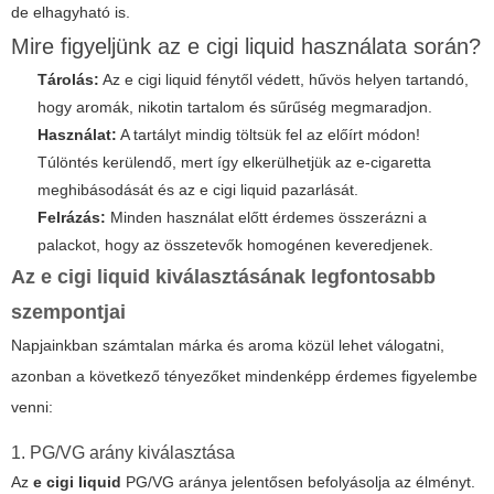
de elhagyható is.
Mire figyeljünk az e cigi liquid használata során?
Tárolás:
Az
e cigi liquid
fénytől védett, hűvös helyen tartandó,
hogy aromák, nikotin tartalom és sűrűség megmaradjon.
Használat:
A tartályt mindig töltsük fel az előírt módon!
Túlöntés kerülendő, mert így elkerülhetjük az e-cigaretta
meghibásodását és az e cigi liquid pazarlását.
Felrázás:
Minden használat előtt érdemes összerázni a
palackot, hogy az összetevők homogénen keveredjenek.
Az e cigi liquid kiválasztásának legfontosabb
szempontjai
Napjainkban számtalan márka és aroma közül lehet válogatni,
azonban a következő tényezőket mindenképp érdemes figyelembe
venni:
1. PG/VG arány kiválasztása
Az
e cigi liquid
PG/VG aránya jelentősen befolyásolja az élményt.