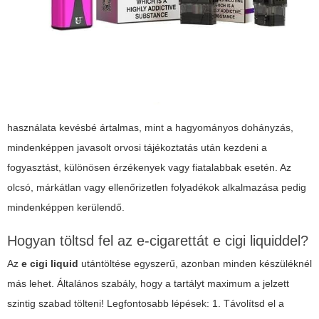
használata kevésbé ártalmas, mint a hagyományos dohányzás,
mindenképpen javasolt orvosi tájékoztatás után kezdeni a
fogyasztást, különösen érzékenyek vagy fiatalabbak esetén. Az
olcsó, márkátlan vagy ellenőrizetlen folyadékok alkalmazása pedig
mindenképpen kerülendő.
Hogyan töltsd fel az e-cigarettát e cigi liquiddel?
Az
e cigi liquid
utántöltése egyszerű, azonban minden készüléknél
más lehet. Általános szabály, hogy a tartályt maximum a jelzett
szintig szabad tölteni! Legfontosabb lépések: 1. Távolítsd el a