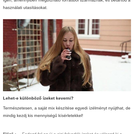
Igen, amennyiben megbízható forrásból származnak, és betartod a
használati utasításokat.
Lehet-e különböző ízeket keverni?
Természetesen, a saját mix készítése egyedi ízélményt nyújthat, de
mindig kezdj kis mennyiségű kísérletekkel!