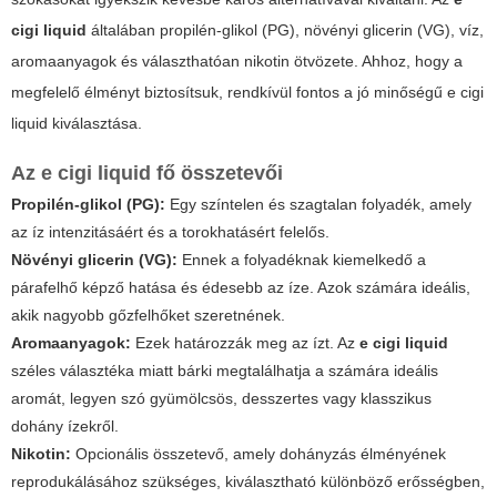
cigi liquid
általában propilén-glikol (PG), növényi glicerin (VG), víz,
aromaanyagok és választhatóan nikotin ötvözete. Ahhoz, hogy a
megfelelő élményt biztosítsuk, rendkívül fontos a jó minőségű e cigi
liquid kiválasztása.
Az e cigi liquid fő összetevői
Propilén-glikol (PG):
Egy színtelen és szagtalan folyadék, amely
az íz intenzitásáért és a torokhatásért felelős.
Növényi glicerin (VG):
Ennek a folyadéknak kiemelkedő a
párafelhő képző hatása és édesebb az íze. Azok számára ideális,
akik nagyobb gőzfelhőket szeretnének.
Aromaanyagok:
Ezek határozzák meg az ízt. Az
e cigi liquid
széles választéka miatt bárki megtalálhatja a számára ideális
aromát, legyen szó gyümölcsös, desszertes vagy klasszikus
dohány ízekről.
Nikotin:
Opcionális összetevő, amely dohányzás élményének
reprodukálásához szükséges, kiválasztható különböző erősségben,