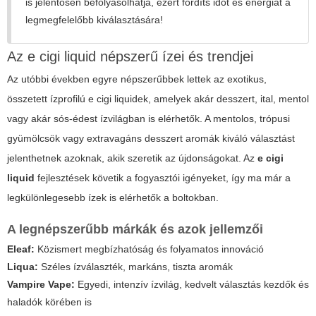
is jelentősen befolyásolhatja, ezért fordíts időt és energiát a
legmegfelelőbb kiválasztására!
Az
e cigi liquid
népszerű ízei és trendjei
Az utóbbi években egyre népszerűbbek lettek az exotikus,
összetett ízprofilú e cigi liquidek, amelyek akár desszert, ital, mentol
vagy akár sós-édest ízvilágban is elérhetők. A mentolos, trópusi
gyümölcsök vagy extravagáns desszert aromák kiváló választást
jelenthetnek azoknak, akik szeretik az újdonságokat. Az
e cigi
liquid
fejlesztések követik a fogyasztói igényeket, így ma már a
legkülönlegesebb ízek is elérhetők a boltokban.
A legnépszerűbb márkák és azok jellemzői
Eleaf:
Közismert megbízhatóság és folyamatos innováció
Liqua:
Széles ízválaszték, markáns, tiszta aromák
Vampire Vape:
Egyedi, intenzív ízvilág, kedvelt választás kezdők és
haladók körében is