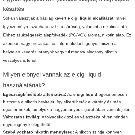
készítés
Sokan választják a házilag kevert
e cigi liquid
előállítását, mivel
így személyre szabható az íz, a sűrűség, valamint a nikotinszint is.
Ehhez szükségesek: alapfolyadék (PG/VG), aroma, nikotin alap. Ez
azonban nagy precizitást és informálódást igényel, hiszen a
helytelen keverési arányok vagy túl magas/ alacsony nikotin
veszélyes is lehet!
Milyen előnyei vannak az e cigi liquid
használatának?
Egészségkímélőbb alternatíva:
Az
e cigi liquid
égésmentesen
biztosítja a nikotin bevitelét, így elkerülhetők a kátrány és más
égéstermékek, amelyek a hagyományos cigarettában vannak jelen.
Változatos ízvilág:
A folyadékok széles választéka révén minden
egyéni igény kielégíthető.
Szabályozható nikotin mennyiség:
A nikotin szintje könnyen