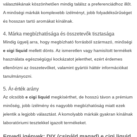
választékának köszönhetően mindig találsz a preferenciádhoz illőt.
A minőségi márkák komplexebb ízélményt, jobb folyadéksűrűséget
és hosszan tartó aromákat kínálnak.
4. Márka megbízhatósága és összetevők tisztasága
Mindig ügyelj arra, hogy megbízható forrásból származó, minőségi
e cigi liquid
mellett dönts. Az ismeretlen vagy hamisított termékek
használata egészségügyi kockázatot jelenthet, ezért érdemes
ellenőrizni az összetevőket, valamint gyártói háttér információkat
tanulmányozni.
5. Ár-érték arány
Az olcsóbb
e cigi liquid
megkísérthet, de hosszú távon a prémium
minőség, jobb ízélmény és nagyobb megbízhatóság miatt ezek
jelentik a legjobb választást. A komolyabb márkák gyakran kínálnak
laboratóriumi tesztekkel igazolt termékeket.
Egyedi igények: DIY (csináld magad) e cigi liquid