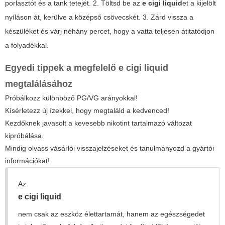
porlasztót és a tank tetejét. 2. Töltsd be az
e cigi liquid
et a kijelölt
nyíláson át, kerülve a középső csövecskét. 3. Zárd vissza a
készüléket és várj néhány percet, hogy a vatta teljesen átitatódjon
a folyadékkal.
Egyedi tippek a megfelelő e cigi liquid
megtalálásához
Próbálkozz különböző PG/VG arányokkal!
Kísérletezz új ízekkel, hogy megtaláld a kedvenced!
Kezdőknek javasolt a kevesebb nikotint tartalmazó változat
kipróbálása.
Mindig olvass vásárlói visszajelzéseket és tanulmányozd a gyártói
információkat!
Az
e cigi liquid
nem csak az eszköz élettartamát, hanem az egészségedet