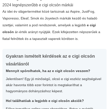
2024 legnépszerűbb e cigi olcsón márkái
Az idei év slágertermékei közé tartoznak az Aspire, JustFog,
Vaporesso, Eleaf, Smok és Joyetech márkák kezdő és haladó
szettjei, valamint a pod rendszerek, amelyek a legjobb
e cigi
olcsón
ár-érték arányt nyújtják. Ezek kifejezetten népszerűek a
fiatal felnőttek és a tapasztalt vaperek körében is.
Gyakran ismételt kérdések az e cigi olcsón
vásárlásról
Mennyit spórolhatok, ha az e cigit olcsón veszem?
Jelentősen! Egy jó minőségű, olcsó e cigi eszköz segítségével
akár havonta több ezer forintot is megtakaríthat a
hagyományos dohányzáshoz képest.
Hol találhatóak a legjobb e cigi olcsón akciók?
Főleg tematikus online vape shopokban, illetve a gyártók