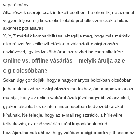
vape élmény.
Alkatrészek cseréje csak indokolt esetben: ha elromlik, ne azonnal
vegyen teljesen új készüléket, előbb próbálkozzon csak a hibás
alkatrész pótlásával!
X, Y, Z márkák kompatibilitása: vizsgálja meg, hogy más márkák
alkatrészei összeilleszthetőek-e a választott
e cigi olcsón
eszközével, így kedvezőbb áron szerezhet be cserealkatrészt.
Online vs. offline vásárlás – melyik árulja az e
cigit olcsóbban?
Sokan úgy gondolják, hogy a hagyományos boltokban olcsóbban
juthatnak hozzá az
e cigi olcsón
modokhoz, ám a tapasztalat azt
mutatja, hogy az online webáruházak jóval nagyobb választékot,
gyakori akciókat és szinte minden esetben kedvezőbb árakat
kínálnak. Ne feledje, hogy az e-mail regisztráció, a hírlevélre
feliratkozás, az első vásárlás utáni kuponkódok mind
hozzájárulhatnak ahhoz, hogy valóban
e cigi olcsón
juthasson az