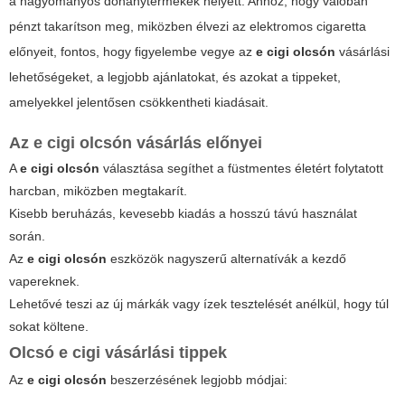
a hagyományos dohánytermékek helyett. Ahhoz, hogy valóban
pénzt takarítson meg, miközben élvezi az elektromos cigaretta
előnyeit, fontos, hogy figyelembe vegye az
e cigi olcsón
vásárlási
lehetőségeket, a legjobb ajánlatokat, és azokat a tippeket,
amelyekkel jelentősen csökkentheti kiadásait.
Az e cigi olcsón vásárlás előnyei
A
e cigi olcsón
választása segíthet a füstmentes életért folytatott
harcban, miközben megtakarít.
Kisebb beruházás, kevesebb kiadás a hosszú távú használat
során.
Az
e cigi olcsón
eszközök nagyszerű alternatívák a kezdő
vapereknek.
Lehetővé teszi az új márkák vagy ízek tesztelését anélkül, hogy túl
sokat költene.
Olcsó e cigi vásárlási tippek
Az
e cigi olcsón
beszerzésének legjobb módjai: