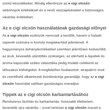
szintű készülékeket. Mindig ellenőrizze az
e cigi olcsón
webshopok értékelését és a vevői visszajelzéseket a biztonságos
vásárlás érdekében.
Az e cigi olcsón használatának gazdasági előnyei
Az
e cigi olcsón
eszközök nemcsak a kezdők, hanem a haladó
vaperek számára is komoly megtakarítást jelentenek. A
hagyományos dohánytermékekkel szemben jelentősen kedvezőbb
az áruk, kevesebb utántöltés szükséges, az elérhető e-liquidek és
aroma kapszulák széles választéka pedig tovább csökkenti az
időszakos költségeket. A megfelelően kiválasztott, strapabíró mod
és cserélhető alkatrészek kombinációja garantálja, hogy az
e cigi
olcsón
használat valóban gazdaságos maradjon.
Tippek az e cigi olcsón karbantartásához
Rendszeres tisztítás és karbantartás: hosszabb élettartam,
kevesebb újra vásárlás – ezzel tartósan
e cigi olcsón
marad a