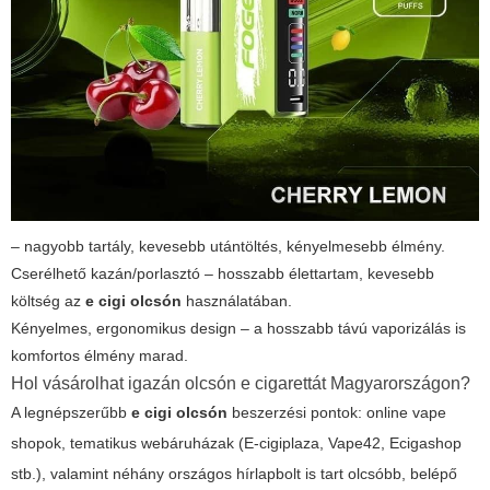
– nagyobb tartály, kevesebb utántöltés, kényelmesebb élmény.
Cserélhető kazán/porlasztó – hosszabb élettartam, kevesebb
költség az
e cigi olcsón
használatában.
Kényelmes, ergonomikus design – a hosszabb távú vaporizálás is
komfortos élmény marad.
Hol vásárolhat igazán olcsón e cigarettát Magyarországon?
A legnépszerűbb
e cigi olcsón
beszerzési pontok: online vape
shopok, tematikus webáruházak (E-cigiplaza, Vape42, Ecigashop
stb.), valamint néhány országos hírlapbolt is tart olcsóbb, belépő