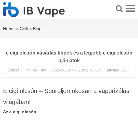
Home
>
Cikk
>
Blog
e cigi olcsón vásárlás tippek és a legjobb e cigi olcsón
ajánlatok
Szerző：
Honlap
Idő：
2025-10-19T07:20:42+00:00
Kattintás：
217
E cigi olcsón – Spóroljon okosan a vaporizálás
világában!
Az
e cigi olcsón