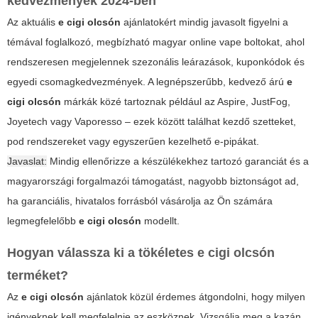
kedvezmények 2024-ben
Az aktuális
e cigi olcsón
ajánlatokért mindig javasolt figyelni a
témával foglalkozó, megbízható magyar online vape boltokat, ahol
rendszeresen megjelennek szezonális leárazások, kuponkódok és
egyedi csomagkedvezmények. A legnépszerűbb, kedvező árú
e
cigi olcsón
márkák közé tartoznak például az Aspire, JustFog,
Joyetech vagy Vaporesso – ezek között találhat kezdő szetteket,
pod rendszereket vagy egyszerűen kezelhető e-pipákat.
Javaslat:
Mindig ellenőrizze a készülékekhez tartozó garanciát és a
magyarországi forgalmazói támogatást, nagyobb biztonságot ad,
ha garanciális, hivatalos forrásból vásárolja az Ön számára
legmegfelelőbb
e cigi olcsón
modellt.
Hogyan válassza ki a tökéletes e cigi olcsón
terméket?
Az
e cigi olcsón
ajánlatok közül érdemes átgondolni, hogy milyen
igényeknek kell megfelelnie az eszköznek. Vizsgálja meg a kazán