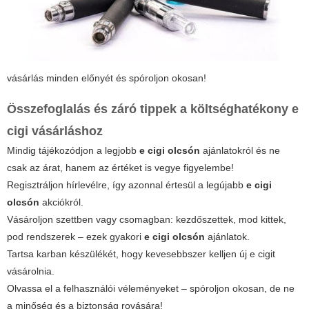
vásárlás minden előnyét és spóroljon okosan!
Összefoglalás és záró tippek a költséghatékony e
cigi vásárláshoz
Mindig tájékozódjon a legjobb
e cigi olcsón
ajánlatokról és ne
csak az árat, hanem az értéket is vegye figyelembe!
Regisztráljon hírlevélre, így azonnal értesül a legújabb
e cigi
olcsón
akciókról.
Vásároljon szettben vagy csomagban: kezdőszettek, mod kittek,
pod rendszerek – ezek gyakori
e cigi olcsón
ajánlatok.
Tartsa karban készülékét, hogy kevesebbszer kelljen új e cigit
vásárolnia.
Olvassa el a felhasználói véleményeket – spóroljon okosan, de ne
a minőség és a biztonság rovására!