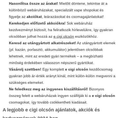
Hasonlítsa össze az árakat!
Mielőtt döntene, tekintse át a
különböző webáruházakat, specializált vape shopokat és
figyelje az
akciókat
, leárazásokat és
csomagajánlatokat
!
Kerekedjen előfizető akkciókra!
Sok webáruház
kezdvezményt biztosít, ha feliratkozik hírlevelükre, így gyakran
olcsóbban juthat hozzá az
e cigi olcsón
eszközökhöz.
Keresd az utángyártott alkatrészeket!
Az utángyártott elemek
(pl. kazán, porlasztó, akkumulátor) jelentősen olcsóbbak
lehetnek, mint az eredeti gyári termékek – a megbízható
minőség érdekében válasszon népszerű gyártókat.
Vásárolj szettben!
Egy komplett
e cigi olcsón
kezdőcsomag
gyakran jobb ár-érték arányt kínál, mint külön-külön megvenni a
szükséges elemeket.
Ne feledkezz meg az ingyenes kiszállításról!
Bizonyos
összeg felett a webáruházak ingyen szállítják ki a
e cigi olcsón
csomagokat, így tovább csökkentheti kiadásait.
A legjobb e cigi olcsón ajánlatok, akciók és