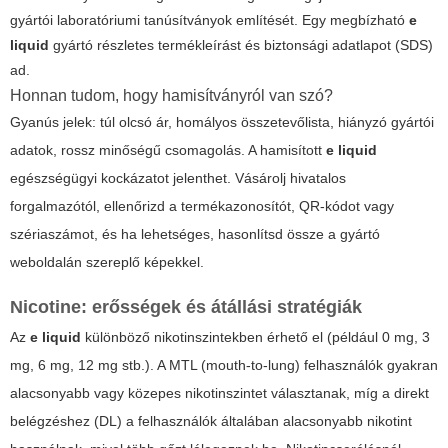
gyártói laboratóriumi tanúsítványok említését. Egy megbízható
e
liquid
gyártó részletes termékleírást és biztonsági adatlapot (SDS)
ad.
Honnan tudom, hogy hamisítványról van szó?
Gyanús jelek: túl olcsó ár, homályos összetevőlista, hiányzó gyártói
adatok, rossz minőségű csomagolás. A hamisított
e liquid
egészségügyi kockázatot jelenthet. Vásárolj hivatalos
forgalmazótól, ellenőrizd a termékazonosítót, QR-kódot vagy
szériaszámot, és ha lehetséges, hasonlítsd össze a gyártó
weboldalán szereplő képekkel.
Nicotine: erősségek és átállási stratégiák
Az
e liquid
különböző nikotinszintekben érhető el (például 0 mg, 3
mg, 6 mg, 12 mg stb.). A MTL (mouth-to-lung) felhasználók gyakran
alacsonyabb vagy közepes nikotinszintet választanak, míg a direkt
belégzéshez (DL) a felhasználók általában alacsonyabb nikotint