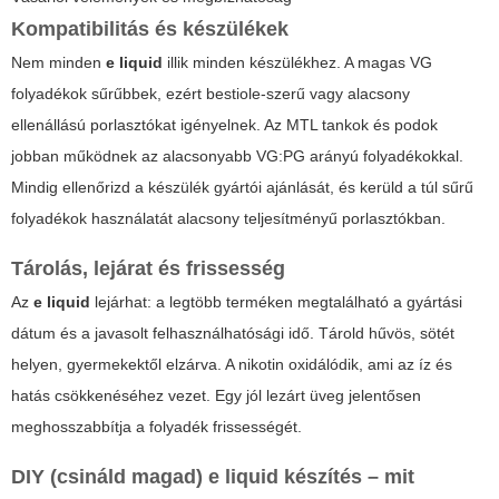
Kompatibilitás és készülékek
Nem minden
e liquid
illik minden készülékhez. A magas VG
folyadékok sűrűbbek, ezért bestiole-szerű vagy alacsony
ellenállású porlasztókat igényelnek. Az MTL tankok és podok
jobban működnek az alacsonyabb VG:PG arányú folyadékokkal.
Mindig ellenőrizd a készülék gyártói ajánlását, és kerüld a túl sűrű
folyadékok használatát alacsony teljesítményű porlasztókban.
Tárolás, lejárat és frissesség
Az
e liquid
lejárhat: a legtöbb terméken megtalálható a gyártási
dátum és a javasolt felhasználhatósági idő. Tárold hűvös, sötét
helyen, gyermekektől elzárva. A nikotin oxidálódik, ami az íz és
hatás csökkenéséhez vezet. Egy jól lezárt üveg jelentősen
meghosszabbítja a folyadék frissességét.
DIY (csináld magad) e liquid készítés – mit