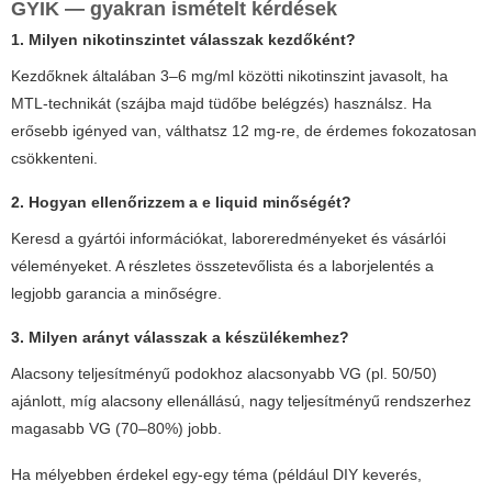
GYIK — gyakran ismételt kérdések
1. Milyen nikotinszintet válasszak kezdőként?
Kezdőknek általában 3–6 mg/ml közötti nikotinszint javasolt, ha
MTL-technikát (szájba majd tüdőbe belégzés) használsz. Ha
erősebb igényed van, válthatsz 12 mg-re, de érdemes fokozatosan
csökkenteni.
2. Hogyan ellenőrizzem a
e liquid
minőségét?
Keresd a gyártói információkat, laboreredményeket és vásárlói
véleményeket. A részletes összetevőlista és a laborjelentés a
legjobb garancia a minőségre.
3. Milyen arányt válasszak a készülékemhez?
Alacsony teljesítményű podokhoz alacsonyabb VG (pl. 50/50)
ajánlott, míg alacsony ellenállású, nagy teljesítményű rendszerhez
magasabb VG (70–80%) jobb.
Ha mélyebben érdekel egy-egy téma (például DIY keverés,