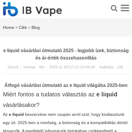
Home
>
Cikk
>
Blog
e liquid vásárlási útmutató 2025 - legjobb ízek, biztonság
és ár-érték összehasonlítás
Szerző：
Honlap
Idő：
2025-11-30T17:21:13+00:00
Kattintás：
249
Átfogó vásárlási útmutató az e liquid világába 2025-ben
Miért fontos a tudatos választás az
e liquid
vásárlásakor?
Az
e liquid
beszerzése nem csupán arról szól, hogy kiválasztunk
egy ízt: 2025-ben a minőség, a biztonság és a kompatibilitás döntő
tényezők. A megfelelő információk birtokában csökkenthető a