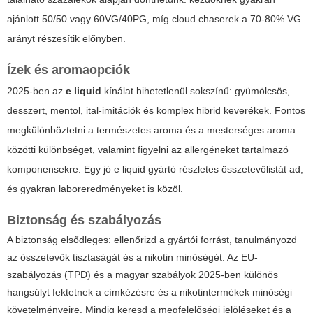
ajánlott 50/50 vagy 60VG/40PG, míg cloud chaserek a 70-80% VG
arányt részesítik előnyben.
Ízek és aromaopciók
2025-ben az
e liquid
kínálat hihetetlenül sokszínű: gyümölcsös,
desszert, mentol, ital-imitációk és komplex hibrid keverékek. Fontos
megkülönböztetni a természetes aroma és a mesterséges aroma
közötti különbséget, valamint figyelni az allergéneket tartalmazó
komponensekre. Egy jó
e liquid
gyártó részletes összetevőlistát ad,
és gyakran laboreredményeket is közöl.
Biztonság és szabályozás
A biztonság elsődleges: ellenőrizd a gyártói forrást, tanulmányozd
az összetevők tisztaságát és a nikotin minőségét. Az EU-
szabályozás (TPD) és a magyar szabályok 2025-ben különös
hangsúlyt fektetnek a címkézésre és a nikotintermékek minőségi
követelményeire. Mindig keresd a megfelelőségi jelöléseket és a