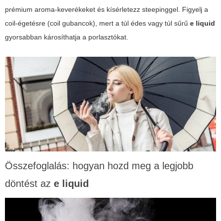
prémium aroma-keverékeket és kísérletezz steepinggel. Figyelj a
coil-égetésre (coil gubancok), mert a túl édes vagy túl sűrű
e liquid
gyorsabban károsíthatja a porlasztókat.
Összefoglalás: hogyan hozd meg a legjobb
döntést az
e liquid