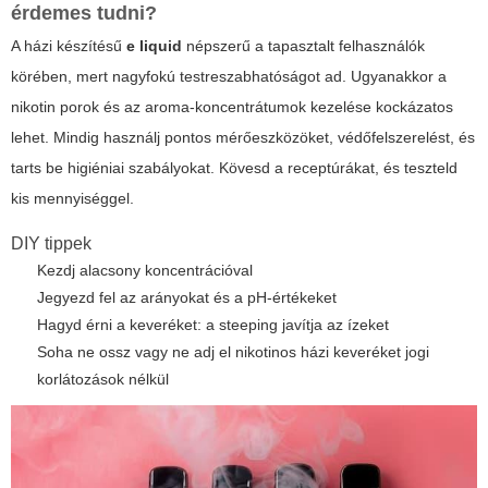
érdemes tudni?
A házi készítésű
e liquid
népszerű a tapasztalt felhasználók
körében, mert nagyfokú testreszabhatóságot ad. Ugyanakkor a
nikotin porok és az aroma-koncentrátumok kezelése kockázatos
lehet. Mindig használj pontos mérőeszközöket, védőfelszerelést, és
tarts be higiéniai szabályokat. Kövesd a receptúrákat, és teszteld
kis mennyiséggel.
DIY tippek
Kezdj alacsony koncentrációval
Jegyezd fel az arányokat és a pH-értékeket
Hagyd érni a keveréket: a steeping javítja az ízeket
Soha ne ossz vagy ne adj el nikotinos házi keveréket jogi
korlátozások nélkül