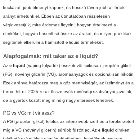
kockázat, jobb élményt kapunk, és hosszú távon jobb ár-érték
arányt érhetünk el. Ebben az útmutatóban részletesen
végigvezetjük, mire érdemes figyelni, hogyan értelmezd a
címkéket, hogyan hasonlítsd össze az árakat, és milyen praktikák
segítenek elkerülni a hamisított
e liquid
termékeket.
Alapfogalmak: mit takar az
e liquid
?
Az
e liquid
(vaping folyadék) összetevői tipikusan: propilén-glikol
(PG), növényi glicerin (VG), aromaanyagok és opcionálisan nikotin.
Ezek aránya határozza meg a gőz mennyiségét, az ízélményt és a
throat hit-et. 2025-re az összetevők minőségi szabványai javultak,
de a gyártók között még mindig nagy eltérések lehetnek.
PG vs VG: mit válassz?
A PG (propilén-glikol) felelős az intenzívebb ízért és a torokérzetért,
míg a VG (növényi glicerin) sűrűbb füstöt ad. Az
e liquid
címkén
található százalékok alapján dönthetünk: kezdőknek gyakran