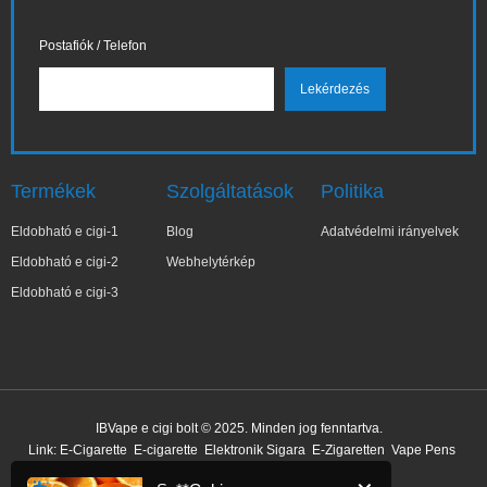
Postafiók / Telefon
Termékek
Szolgáltatások
Politika
Eldobható e cigi-1
Blog
Adatvédelmi irányelvek
Eldobható e cigi-2
Webhelytérkép
Eldobható e cigi-3
✕
Su**Gghj
IBVape e cigi bolt © 2025. Minden jog fenntartva.
Nemrég vásárolt
Link:
E-Cigarette
E-cigarette
Elektronik Sigara
E-Zigaretten
Vape Pens