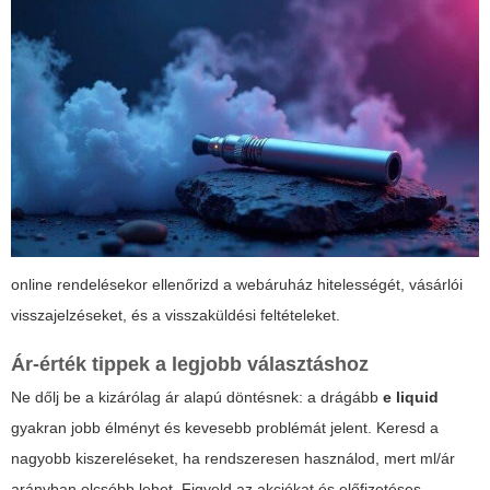
online rendelésekor ellenőrizd a webáruház hitelességét, vásárlói
visszajelzéseket, és a visszaküldési feltételeket.
Ár-érték tippek a legjobb választáshoz
Ne dőlj be a kizárólag ár alapú döntésnek: a drágább
e liquid
gyakran jobb élményt és kevesebb problémát jelent. Keresd a
nagyobb kiszereléseket, ha rendszeresen használod, mert ml/ár
arányban olcsóbb lehet. Figyeld az akciókat és előfizetéses