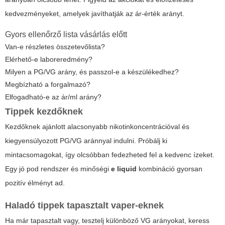
kedvezményeket, amelyek javíthatják az ár-érték arányt.
Gyors ellenőrző lista vásárlás előtt
Van-e részletes összetevőlista?
Elérhető-e laboreredmény?
Milyen a PG/VG arány, és passzol-e a készülékedhez?
Megbízható a forgalmazó?
Elfogadható-e az ár/ml arány?
Tippek kezdőknek
Kezdőknek ajánlott alacsonyabb nikotinkoncentrációval és
kiegyensúlyozott PG/VG aránnyal indulni. Próbálj ki
mintacsomagokat, így olcsóbban fedezheted fel a kedvenc ízeket.
Egy jó pod rendszer és minőségi
e liquid
kombináció gyorsan
pozitív élményt ad.
Haladó tippek tapasztalt vaper-eknek
Ha már tapasztalt vagy, tesztelj különböző VG arányokat, keress