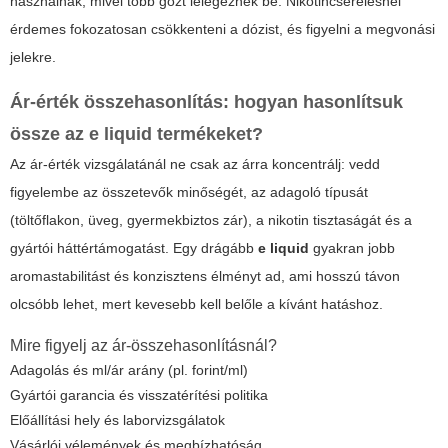
használnak, mivel több gőzt lélegeznek be. Nikotincserélésnél
érdemes fokozatosan csökkenteni a dózist, és figyelni a megvonási
jelekre.
Ár-érték összehasonlítás: hogyan hasonlítsuk
össze az
e liquid
termékeket?
Az ár-érték vizsgálatánál ne csak az árra koncentrálj: vedd
figyelembe az összetevők minőségét, az adagoló típusát
(töltőflakon, üveg, gyermekbiztos zár), a nikotin tisztaságát és a
gyártói háttértámogatást. Egy drágább
e liquid
gyakran jobb
aromastabilitást és konzisztens élményt ad, ami hosszú távon
olcsóbb lehet, mert kevesebb kell belőle a kívánt hatáshoz.
Mire figyelj az ár-összehasonlításnál?
Adagolás és ml/ár arány (pl. forint/ml)
Gyártói garancia és visszatérítési politika
Előállítási hely és laborvizsgálatok
Vásárlói vélemények és megbízhatóság