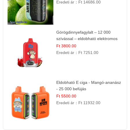
Eredeti ár：
Ft 14686.00
Görögdinnyefagylalt – 12 000
szívással – eldobható elektromos
cigi
Ft 3800.00
Eredeti ár：
Ft 7251.00
Eldobható E ciga - Mangó-ananász
- 25 000 befújás
Ft 5500.00
Eredeti ár：
Ft 11932.00