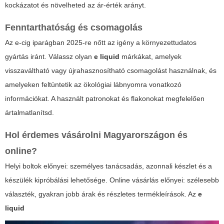
kockázatot és növelheted az ár-érték arányt.
Fenntarthatóság és csomagolás
Az e-cig iparágban 2025-re nőtt az igény a környezettudatos
gyártás iránt. Válassz olyan
e liquid
márkákat, amelyek
visszaváltható vagy újrahasznosítható csomagolást használnak, és
amelyeken feltüntetik az ökológiai lábnyomra vonatkozó
információkat. A használt patronokat és flakonokat megfelelően
ártalmatlanítsd.
Hol érdemes vásárolni Magyarországon és
online?
Helyi boltok előnyei: személyes tanácsadás, azonnali készlet és a
készülék kipróbálási lehetősége. Online vásárlás előnyei: szélesebb
választék, gyakran jobb árak és részletes termékleírások. Az
e
liquid