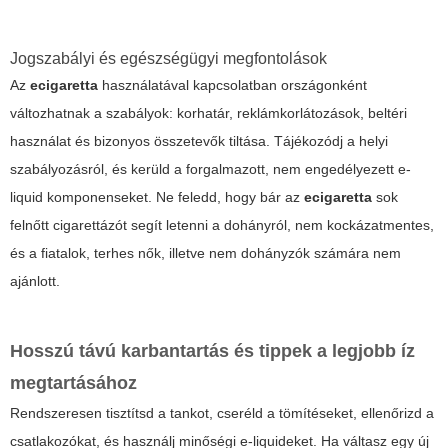
Jogszabályi és egészségügyi megfontolások
Az
ecigaretta
használatával kapcsolatban országonként
változhatnak a szabályok: korhatár, reklámkorlátozások, beltéri
használat és bizonyos összetevők tiltása. Tájékozódj a helyi
szabályozásról, és kerüld a forgalmazott, nem engedélyezett e-
liquid komponenseket. Ne feledd, hogy bár az
ecigaretta
sok
felnőtt cigarettázót segít letenni a dohányról, nem kockázatmentes,
és a fiatalok, terhes nők, illetve nem dohányzók számára nem
ajánlott.
Hosszú távú karbantartás és tippek a legjobb íz
megtartásához
Rendszeresen tisztítsd a tankot, cseréld a tömítéseket, ellenőrizd a
csatlakozókat, és használj minőségi e-liquideket. Ha váltasz egy új