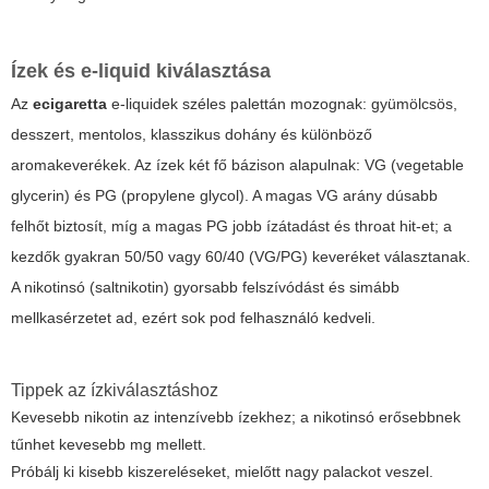
Ízek és e-liquid kiválasztása
Az
ecigaretta
e-liquidek széles palettán mozognak: gyümölcsös,
desszert, mentolos, klasszikus dohány és különböző
aromakeverékek. Az ízek két fő bázison alapulnak: VG (vegetable
glycerin) és PG (propylene glycol). A magas VG arány dúsabb
felhőt biztosít, míg a magas PG jobb ízátadást és throat hit-et; a
kezdők gyakran 50/50 vagy 60/40 (VG/PG) keveréket választanak.
A nikotinsó (saltnikotin) gyorsabb felszívódást és simább
mellkasérzetet ad, ezért sok pod felhasználó kedveli.
Tippek az ízkiválasztáshoz
Kevesebb nikotin az intenzívebb ízekhez; a nikotinsó erősebbnek
tűnhet kevesebb mg mellett.
Próbálj ki kisebb kiszereléseket, mielőtt nagy palackot veszel.