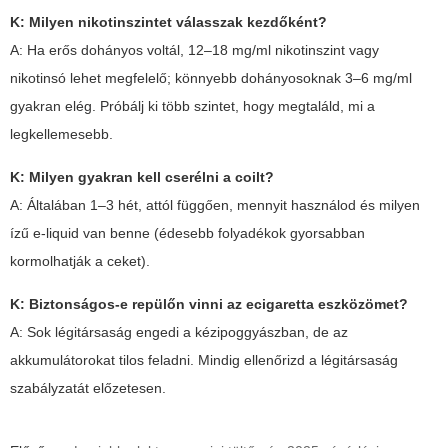
K: Milyen nikotinszintet válasszak kezdőként?
A: Ha erős dohányos voltál, 12–18 mg/ml nikotinszint vagy
nikotinsó lehet megfelelő; könnyebb dohányosoknak 3–6 mg/ml
gyakran elég. Próbálj ki több szintet, hogy megtaláld, mi a
legkellemesebb.
K: Milyen gyakran kell cserélni a coilt?
A: Általában 1–3 hét, attól függően, mennyit használod és milyen
ízű e-liquid van benne (édesebb folyadékok gyorsabban
kormolhatják a ceket).
K: Biztonságos-e repülőn vinni az
ecigaretta
eszközömet?
A: Sok légitársaság engedi a kézipoggyászban, de az
akkumulátorokat tilos feladni. Mindig ellenőrizd a légitársaság
szabályzatát előzetesen.