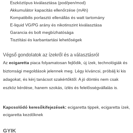
Eszköztípus kiválasztása (pod/pen/mod)
Akkumulátor kapacitás ellenőrzése (mAh)
Kompatibilis porlasztó ellenállás és watt tartomány
E-liquid VG/PG arány és nikotinszint kiválasztása
Garancia és bolt megbízhatósága
Tisztítási és karbantartási lehetőségek
Végső gondolatok az ízekről és a választásról
Az
ecigaretta
piaca folyamatosan fejlődik, új ízek, technológiák és
biztonsági megoldások jelennek meg. Légy kíváncsi, próbálj ki kis
adagokat, és kérj tanácsot szakértőktől. A jó döntés nem csak
eszköz kérdése, hanem szokás, ízlés és felelősségvállalás is.
Kapcsolódó keresőkifejezések:
ecigaretta tippek
,
ecigaretta ízek
,
ecigaretta kezdőknek
GYIK