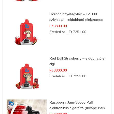
Görögdinnyefagylalt – 12 000
szívással – eldobható elektromos
cigi
Ft 3800.00
Eredeti ár：
Ft 7251.00
Red Bull Strawberry – eldobható e
cigi
Ft 3800.00
Eredeti ár：
Ft 7251.00
Raspberry Jam-35000 Puff
elektronikus cigaretta (Ibvape Bar)