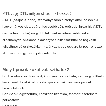
MTL vagy DTL: milyen stílus illik hozzád?
A MTL (szájba-tüdőbe) szabványosabb élményt kínál, hasonlít a
hagyományos cigarettára, kevesebb gőz, erősebb throat hit. A DTL
(közvetlen tüdőbe) nagyobb felhőket és intenzívebb ízeket
eredményez, általában alacsonyabb nikotinszinttel és nagyobb
teljesítményű eszközökkel. Ha új vagy, egy
ecigaretta
pod rendszer
MTL módban gyakran jobb választás.
Mely típusok közül választhatsz?
Pod rendszerek
: kompakt, könnyen használható, zárt vagy tölthető
kazettával. Kezdőknek ideális, gyakran nikotinsó e-liquiddel
használatosak.
Pen/Stick
: egyszerűbb, hosszabb üzemidő, többféle cserélhető
porlasztóval.
Box mod