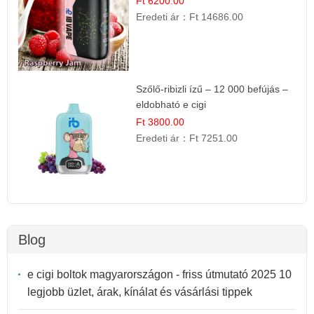
Ft 6200.00
Eredeti ár：
Ft 14686.00
Szőlő-ribizli ízű – 12 000 befújás –
eldobható e cigi
Ft 3800.00
Eredeti ár：
Ft 7251.00
Blog
e cigi boltok magyarországon - friss útmutató 2025 10
legjobb üzlet, árak, kínálat és vásárlási tippek