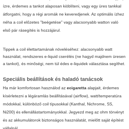
ízre, érdemes a tankot alaposan kiöblíteni, vagy egy üres tankkal
átforgatni, hogy a régi aromák ne keveredjenek. Az optimális ízhez
néha a coil előzetes "beégetése" vagy alacsonyabb watton való
első pár rásegítés is hozzájárul.
Tippek a coil élettartamának növeléséhez: alacsonyabb watt
használat, rendszeres e-liquid cserélés (ne hagyd majdnem üresen
a tankot), és minőségi, nem túl édes e-liquidek választása segíthet.
Speciális beállítások és haladó tanácsok
Ha már komfortosan használod az
ecigaretta
alapjait, érdemes
kísérletezni a légáramlás beállításával (airflow), watt/temperatúra
módokkal, különböző coil típusokkal (Kanthal, Nichrome, SS,
Ni200) és ellenállástartományokkal. Jegyezd meg az ohm törvényt
és az akkumulátorok biztonságos használatát, mielőtt saját építést
vállalnál.