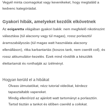
Vegyél minta csomagokat vagy keverékeket, hogy megtaláld a
kedvenc kategóriádat.
Gyakori hibák, amelyeket kezdők elkövetnek
Az
ecigaretta
világában gyakori bakik: nem megfelelő nikotinszint
választása (túl alacsony vagy túl magas), rossz porlasztó/
áramszabályozás (túl magas watt használata alacsony
ellenálláson), ritka karbantartás (koszos tank, nem cserélt coil), és
rossz akkumulátor-kezelés. Ezek mind rövidítik a készülék
élettartamát és ronthatják az ízélményt.
Hogyan kerüld el a hibákat
Olvass útmutatókat, nézz tutorial videókat, kérdezz
tapasztaltabb vapereket.
Mindig ellenőrizd az ajánlott watt tartományt a porlasztón.
Tartsd tisztán a tankot és időben cseréld a coilokat.