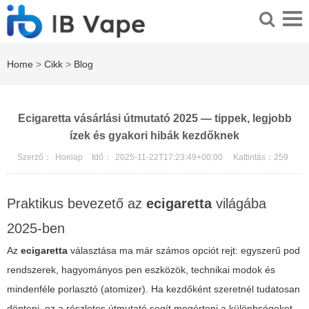
Home
>
Cikk
>
Blog
Ecigaretta vásárlási útmutató 2025 — tippek, legjobb
ízek és gyakori hibák kezdőknek
Szerző：
Honlap
Idő：
2025-11-22T17:23:49+00:00
Kattintás：
259
Praktikus bevezető az
ecigaretta
világába
2025-ben
Az
ecigaretta
választása ma már számos opciót rejt: egyszerű pod
rendszerek, hagyományos pen eszközök, technikai modok és
mindenféle porlasztó (atomizer). Ha kezdőként szeretnél tudatosan
dönteni, ez a részletes útmutató segít megérteni a különbségeket,