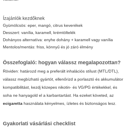
Ízajánlók kezdőknek
Gyümölcsös: eper, mangó, citrus keverékek
Desszert: vanília, karamell, krémtöltelék
Dohányos alternatíva: enyhe dohány + karamell vagy vanília
Mentolos/mentás: friss, könnyű és jó záró élmény
Összefoglaló: hogyan válassz megalapozottan?
Röviden: határozd meg a preferált inhalációs stílust (MTL/DTL),
válassz megbízható gyártót, ellenőrizd a porlasztó és akkumulátor
kompatibilitást, kezdj közepes nikotin- és VG/PG értékekkel, és
soha ne hanyagold el a karbantartást. Ha ezeket követed, az
ecigaretta
használata kényelmes, ízletes és biztonságos lesz.
Gyakorlati vásárlási checklist