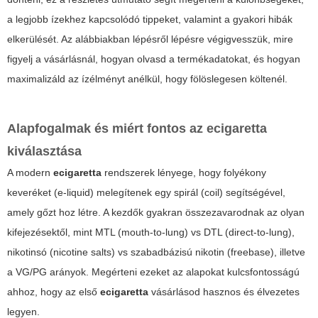
a legjobb ízekhez kapcsolódó tippeket, valamint a gyakori hibák
elkerülését. Az alábbiakban lépésről lépésre végigvesszük, mire
figyelj a vásárlásnál, hogyan olvasd a termékadatokat, és hogyan
maximalizáld az ízélményt anélkül, hogy fölöslegesen költenél.
Alapfogalmak és miért fontos az
ecigaretta
kiválasztása
A modern
ecigaretta
rendszerek lényege, hogy folyékony
keveréket (e-liquid) melegítenek egy spirál (coil) segítségével,
amely gőzt hoz létre. A kezdők gyakran összezavarodnak az olyan
kifejezésektől, mint MTL (mouth-to-lung) vs DTL (direct-to-lung),
nikotinsó (nicotine salts) vs szabadbázisú nikotin (freebase), illetve
a VG/PG arányok. Megérteni ezeket az alapokat kulcsfontosságú
ahhoz, hogy az első
ecigaretta
vásárlásod hasznos és élvezetes
legyen.