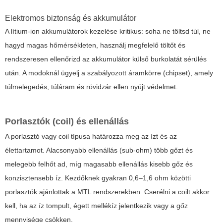
Elektromos biztonság és akkumulátor
A lítium-ion akkumulátorok kezelése kritikus: soha ne töltsd túl, ne
hagyd magas hőmérsékleten, használj megfelelő töltőt és
rendszeresen ellenőrizd az akkumulátor külső burkolatát sérülés
után. A modoknál ügyelj a szabályozott áramkörre (chipset), amely
túlmelegedés, túláram és rövidzár ellen nyújt védelmet.
Porlasztók (coil) és ellenállás
A porlasztó vagy coil típusa határozza meg az ízt és az
élettartamot. Alacsonyabb ellenállás (sub-ohm) több gőzt és
melegebb felhőt ad, míg magasabb ellenállás kisebb gőz és
konzisztensebb íz. Kezdőknek gyakran 0,6–1,6 ohm közötti
porlasztók ajánlottak a MTL rendszerekben. Cserélni a coilt akkor
kell, ha az íz tompult, égett mellékíz jelentkezik vagy a gőz
mennyisége csökken.