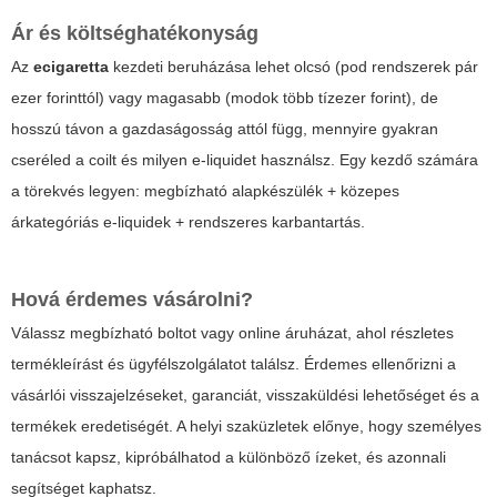
Ár és költséghatékonyság
Az
ecigaretta
kezdeti beruházása lehet olcsó (pod rendszerek pár
ezer forinttól) vagy magasabb (modok több tízezer forint), de
hosszú távon a gazdaságosság attól függ, mennyire gyakran
cseréled a coilt és milyen e-liquidet használsz. Egy kezdő számára
a törekvés legyen: megbízható alapkészülék + közepes
árkategóriás e-liquidek + rendszeres karbantartás.
Hová érdemes vásárolni?
Válassz megbízható boltot vagy online áruházat, ahol részletes
termékleírást és ügyfélszolgálatot találsz. Érdemes ellenőrizni a
vásárlói visszajelzéseket, garanciát, visszaküldési lehetőséget és a
termékek eredetiségét. A helyi szaküzletek előnye, hogy személyes
tanácsot kapsz, kipróbálhatod a különböző ízeket, és azonnali
segítséget kaphatsz.