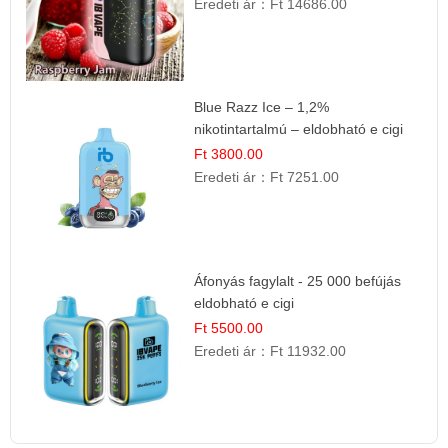
Eredeti ár：
Ft 14686.00
Blue Razz Ice – 1,2%
nikotintartalmú – eldobható e cigi
Ft 3800.00
Eredeti ár：
Ft 7251.00
Áfonyás fagylalt - 25 000 befújás
eldobható e cigi
Ft 5500.00
Eredeti ár：
Ft 11932.00