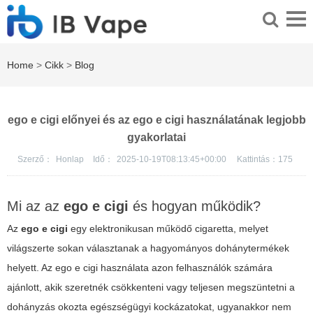
Home
>
Cikk
>
Blog
ego e cigi előnyei és az ego e cigi használatának legjobb
gyakorlatai
Szerző：
Honlap
Idő：
2025-10-19T08:13:45+00:00
Kattintás：
175
Mi az az
ego e cigi
és hogyan működik?
Az
ego e cigi
egy elektronikusan működő cigaretta, melyet
világszerte sokan választanak a hagyományos dohánytermékek
helyett. Az ego e cigi használata azon felhasználók számára
ajánlott, akik szeretnék csökkenteni vagy teljesen megszüntetni a
dohányzás okozta egészségügyi kockázatokat, ugyanakkor nem