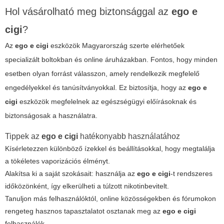
Hol vásárolható meg biztonsággal az
ego e
cigi
?
Az
ego e cigi
eszközök Magyarország szerte elérhetőek
specializált boltokban és online áruházakban. Fontos, hogy minden
esetben olyan forrást válasszon, amely rendelkezik megfelelő
engedélyekkel és tanúsítványokkal. Ez biztosítja, hogy az
ego e
cigi
eszközök megfelelnek az egészségügyi előírásoknak és
biztonságosak a használatra.
Tippek az
ego e cigi
hatékonyabb használatához
Kísérletezzen különböző ízekkel és beállításokkal, hogy megtalálja
a tökéletes vaporizációs élményt.
Alakítsa ki a saját szokásait: használja az
ego e cigi
-t rendszeres
időközönként, így elkerülheti a túlzott nikotinbevitelt.
Tanuljon más felhasználóktól, online közösségekben és fórumokon
rengeteg hasznos tapasztalatot osztanak meg az
ego e cigi
felhasználók.