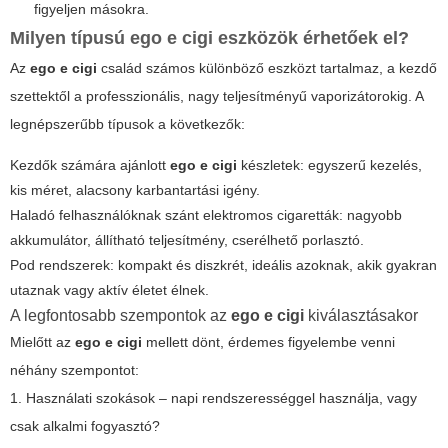
figyeljen másokra.
Milyen típusú
ego e cigi
eszközök érhetőek el?
Az
ego e cigi
család számos különböző eszközt tartalmaz, a kezdő
szettektől a professzionális, nagy teljesítményű vaporizátorokig. A
legnépszerűbb típusok a következők:
Kezdők számára ajánlott
ego e cigi
készletek: egyszerű kezelés,
kis méret, alacsony karbantartási igény.
Haladó felhasználóknak szánt elektromos cigaretták: nagyobb
akkumulátor, állítható teljesítmény, cserélhető porlasztó.
Pod rendszerek: kompakt és diszkrét, ideális azoknak, akik gyakran
utaznak vagy aktív életet élnek.
A legfontosabb szempontok az
ego e cigi
kiválasztásakor
Mielőtt az
ego e cigi
mellett dönt, érdemes figyelembe venni
néhány szempontot:
1. Használati szokások – napi rendszerességgel használja, vagy
csak alkalmi fogyasztó?