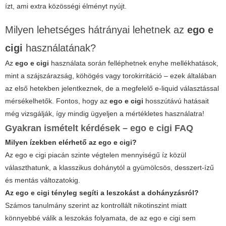
ízt, ami extra közösségi élményt nyújt.
Milyen lehetséges hátrányai lehetnek az
ego e
cigi
használatának?
Az
ego e cigi
használata során felléphetnek enyhe mellékhatások,
mint a szájszárazság, köhögés vagy torokirritáció – ezek általában
az első hetekben jelentkeznek, de a megfelelő e-liquid választással
mérsékelhetők. Fontos, hogy az
ego e cigi
hosszútávú hatásait
még vizsgálják, így mindig ügyeljen a mértékletes használatra!
Gyakran ismételt kérdések –
ego e cigi
FAQ
Milyen ízekben elérhető az ego e cigi?
Az ego e cigi piacán szinte végtelen mennyiségű íz közül
választhatunk, a klasszikus dohánytól a gyümölcsös, desszert-ízű
és mentás változatokig.
Az ego e cigi tényleg segíti a leszokást a dohányzásról?
Számos tanulmány szerint az kontrollált nikotinszint miatt
könnyebbé válik a leszokás folyamata, de az ego e cigi sem