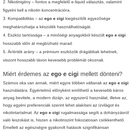
2. Nikotinigény – fontos a megfelelő e-liquid választás, valamint
figyelni kell a nikotin koncentrációra.
3. Kompatibilitás – az
ego e cigi
kiegészítők egyezősége
meghatározhatja a készülék használhatóságát.
4. Eszköz tartóssága – a minőségi anyagokból készült
ego e cigi
hosszabb időn át megbízható marad.
5. Ár/érték arány – a prémium eszközök drágábbak lehetnek,
viszont hosszabb távon kevesebb problémát okoznak.
Miért érdemes az
ego e cigi
mellett dönteni?
Számos oka van annak, miért egyre többen váltanak az
ego e cigi
használatára. Egyértelmű előnyként említhető a kevesebb káros
anyag bevitele, a modern dizájn, az egyszerű használat, illetve az,
hogy egyéni preferenciák szerint lehet alakítani az ízvilágot és
nikotintartalmat. Az
ego e cigi
rugalmassága segíti a dohányzásról
való leszokást is, hiszen a nikotinszint fokozatosan csökkenthető.
Emellett az egészségre gyakorolt hatások szignifikánsan