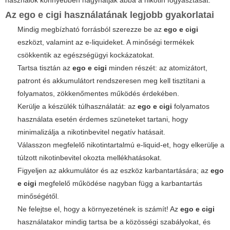
használók könnyebben hagyhatják abba a nikotin fogyasztását.
Az
ego e cigi
használatának legjobb gyakorlatai
Mindig megbízható forrásból szerezze be az
ego e cigi
eszközt, valamint az e-liquideket. A minőségi termékek
csökkentik az egészségügyi kockázatokat.
Tartsa tisztán az
ego e cigi
minden részét: az atomizátort,
patront és akkumulátort rendszeresen meg kell tisztítani a
folyamatos, zökkenőmentes működés érdekében.
Kerülje a készülék túlhasználatát: az
ego e cigi
folyamatos
használata esetén érdemes szüneteket tartani, hogy
minimalizálja a nikotinbevitel negatív hatásait.
Válasszon megfelelő nikotintartalmú e-liquid-et, hogy elkerülje a
túlzott nikotinbevitel okozta mellékhatásokat.
Figyeljen az akkumulátor és az eszköz karbantartására; az
ego
e cigi
megfelelő működése nagyban függ a karbantartás
minőségétől.
Ne felejtse el, hogy a környezetének is számít! Az
ego e cigi
használatakor mindig tartsa be a közösségi szabályokat, és