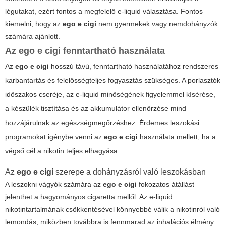
légutakat, ezért fontos a megfelelő e-liquid választása. Fontos
kiemelni, hogy az
ego e cigi
nem gyermekek vagy nemdohányzók
számára ajánlott.
Az
ego e cigi
fenntartható használata
Az
ego e cigi
hosszú távú, fenntartható használatához rendszeres
karbantartás és felelősségteljes fogyasztás szükséges. A porlasztók
időszakos cseréje, az e-liquid minőségének figyelemmel kísérése,
a készülék tisztítása és az akkumulátor ellenőrzése mind
hozzájárulnak az egészségmegőrzéshez. Érdemes leszokási
programokat igénybe venni az
ego e cigi
használata mellett, ha a
végső cél a nikotin teljes elhagyása.
Az
ego e cigi
szerepe a dohányzásról való leszokásban
A leszokni vágyók számára az
ego e cigi
fokozatos átállást
jelenthet a hagyományos cigaretta mellől. Az e-liquid
nikotintartalmának csökkentésével könnyebbé válik a nikotinról való
lemondás, miközben továbbra is fennmarad az inhalációs élmény.