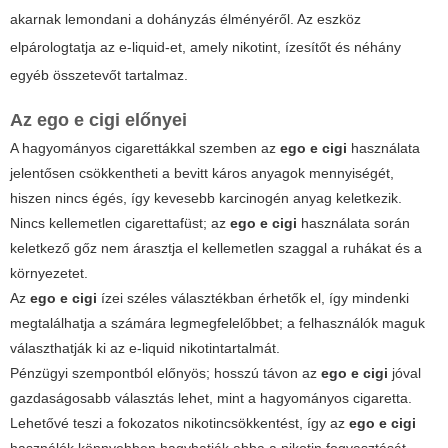
akarnak lemondani a dohányzás élményéről. Az eszköz
elpárologtatja az e-liquid-et, amely nikotint, ízesítőt és néhány
egyéb összetevőt tartalmaz.
Az
ego e cigi
előnyei
A hagyományos cigarettákkal szemben az
ego e cigi
használata
jelentősen csökkentheti a bevitt káros anyagok mennyiségét,
hiszen nincs égés, így kevesebb karcinogén anyag keletkezik.
Nincs kellemetlen cigarettafüst; az
ego e cigi
használata során
keletkező gőz nem árasztja el kellemetlen szaggal a ruhákat és a
környezetet.
Az
ego e cigi
ízei széles választékban érhetők el, így mindenki
megtalálhatja a számára legmegfelelőbbet; a felhasználók maguk
választhatják ki az e-liquid nikotintartalmát.
Pénzügyi szempontból előnyös; hosszú távon az
ego e cigi
jóval
gazdaságosabb választás lehet, mint a hagyományos cigaretta.
Lehetővé teszi a fokozatos nikotincsökkentést, így az
ego e cigi