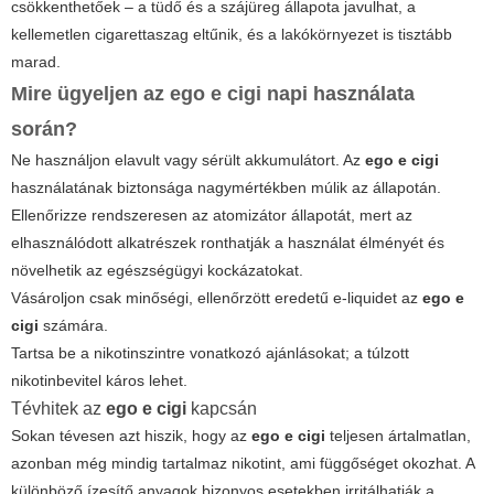
csökkenthetőek – a tüdő és a szájüreg állapota javulhat, a
kellemetlen cigarettaszag eltűnik, és a lakókörnyezet is tisztább
marad.
Mire ügyeljen az
ego e cigi
napi használata
során?
Ne használjon elavult vagy sérült akkumulátort. Az
ego e cigi
használatának biztonsága nagymértékben múlik az állapotán.
Ellenőrizze rendszeresen az atomizátor állapotát, mert az
elhasználódott alkatrészek ronthatják a használat élményét és
növelhetik az egészségügyi kockázatokat.
Vásároljon csak minőségi, ellenőrzött eredetű e-liquidet az
ego e
cigi
számára.
Tartsa be a nikotinszintre vonatkozó ajánlásokat; a túlzott
nikotinbevitel káros lehet.
Tévhitek az
ego e cigi
kapcsán
Sokan tévesen azt hiszik, hogy az
ego e cigi
teljesen ártalmatlan,
azonban még mindig tartalmaz nikotint, ami függőséget okozhat. A
különböző ízesítő anyagok bizonyos esetekben irritálhatják a