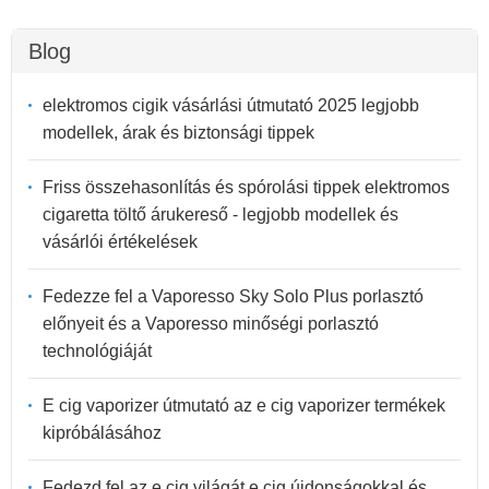
Blog
elektromos cigik vásárlási útmutató 2025 legjobb
modellek, árak és biztonsági tippek
Friss összehasonlítás és spórolási tippek elektromos
cigaretta töltő árukereső - legjobb modellek és
vásárlói értékelések
Fedezze fel a Vaporesso Sky Solo Plus porlasztó
előnyeit és a Vaporesso minőségi porlasztó
technológiáját
E cig vaporizer útmutató az e cig vaporizer termékek
kipróbálásához
Fedezd fel az e cig világát e cig újdonságokkal és