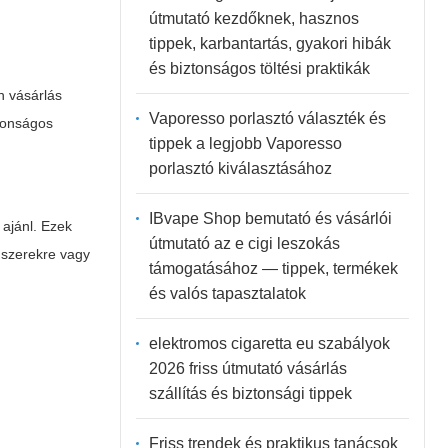
útmutató kezdőknek, hasznos
tippek, karbantartás, gyakori hibák
és biztonságos töltési praktikák
n vásárlás
Vaporesso porlasztó választék és
tonságos
tippek a legjobb Vaporesso
porlasztó kiválasztásához
IBvape Shop bemutató és vásárlói
 ajánl. Ezek
útmutató az e cigi leszokás
ndszerekre vagy
támogatásához — tippek, termékek
és valós tapasztalatok
elektromos cigaretta eu szabályok
2026 friss útmutató vásárlás
szállítás és biztonsági tippek
Friss trendek és praktikus tanácsok