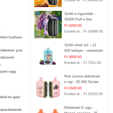
Eredeti ár：
Ft 14686.00
Szőlő e-cigaretták -
35000 Puff e-füst
.
Ft 6200.00
Eredeti ár：
Ft 14686.00
öntést hozhass.
Szőlő-ribizli ízű – 12
zülékeket: pod
000 befújás – eldobható
e cigi
Ft 3800.00
endszerek
Eredeti ár：
Ft 7251.00
k.
szert vagy
Pink Lemon eldobható
e cigi - 25 000 Szívás
Ft 5500.00
Eredeti ár：
Ft 11932.00
kkal és igazi
Eldobható E ciga -
kapacitásának,