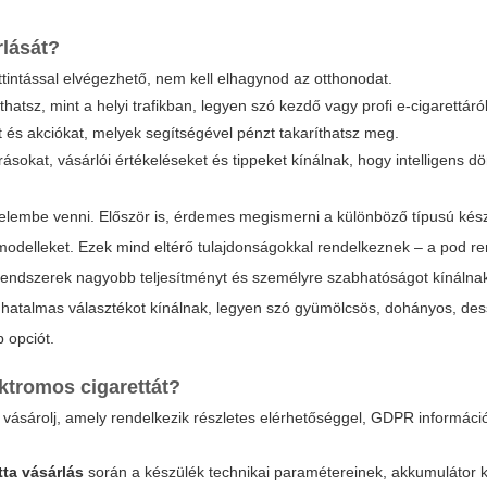
rlását?
tintással elvégezhető, nem kell elhagynod az otthonodat.
atsz, mint a helyi trafikban, legyen szó kezdő vagy profi e-cigarettáról
és akciókat, melyek segítségével pénzt takaríthatsz meg.
ásokat, vásárlói értékeléseket és tippeket kínálnak, hogy intelligens d
yelembe venni. Először is, érdemes megismerni a különböző típusú kés
 modelleket. Ezek mind eltérő tulajdonságokkal rendelkeznek – a pod r
ndszerek nagyobb teljesítményt és személyre szabhatóságot kínálna
hatalmas választékot kínálnak, legyen szó gyümölcsös, dohányos, des
 opciót.
ktromos cigarettát
?
vásárolj, amely rendelkezik részletes elérhetőséggel, GDPR információ
tta vásárlás
során a készülék technikai paramétereinek, akkumulátor 