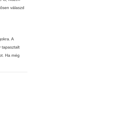
elősen válaszd
gokra. A
 tapasztalt
tot. Ha még