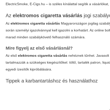
ElectricSmoke, E-Cigs.hu – is széles kínálattal segítik a vásárlókat
Az
elektromos cigaretta vásárlás
jogi szabál
Az
elektromos cigaretta vásárlás
Magyarországon jogilag szabályo
során személyi igazolvánnyal kell igazolni a korhatárt. Az online bol
marad minden szabálykövető felhasználó számára.
Mire figyelj az első vásárlásnál?
Az első
elektromos cigaretta vásárlás
nehéznek tűnhet. Javasolt 
tartalmazzák a szükséges kiegészítőket: töltő, tartalék patron, liq
egyedi ízesítők kipróbálására.
Tippek a karbantartáshoz és használathoz