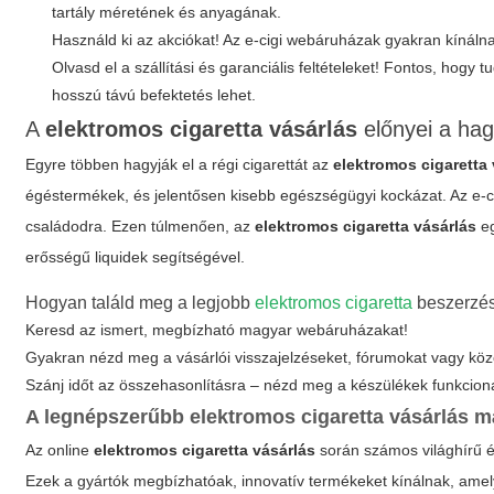
tartály méretének és anyagának.
Használd ki az akciókat! Az e-cigi webáruházak gyakran kínáln
Olvasd el a szállítási és garanciális feltételeket! Fontos, hogy 
hosszú távú befektetés lehet.
A
elektromos cigaretta vásárlás
előnyei a ha
Egyre többen hagyják el a régi cigarettát az
elektromos cigaretta 
égéstermékek, és jelentősen kisebb egészségügyi kockázat. Az e-c
családodra. Ezen túlmenően, az
elektromos cigaretta vásárlás
eg
erősségű liquidek segítségével.
Hogyan találd meg a legjobb
elektromos cigaretta
beszerzési
Keresd az ismert, megbízható magyar webáruházakat!
Gyakran nézd meg a vásárlói visszajelzéseket, fórumokat vagy köz
Szánj időt az összehasonlításra – nézd meg a készülékek funkcionalitá
A legnépszerűbb
elektromos cigaretta vásárlás
m
Az online
elektromos cigaretta vásárlás
során számos világhírű é
Ezek a gyártók megbízhatóak, innovatív termékeket kínálnak, amely