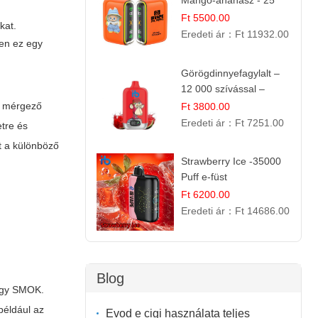
Mangó-ananász - 25
000 befújás
Ft 5500.00
kat.
Eredeti ár：
Ft 11932.00
zen ez egy
Görögdinnyefagylalt –
12 000 szívással –
eldobható elektromos
g, mérgező
Ft 3800.00
cigi
Eredeti ár：
Ft 7251.00
tre és
t a különböző
Strawberry Ice -35000
Puff e-füst
Ft 6200.00
Eredeti ár：
Ft 14686.00
Blog
vagy SMOK.
például az
Evod e cigi használata teljes