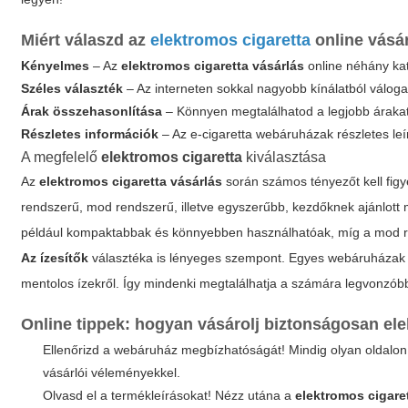
Miért válaszd az
elektromos cigaretta
online vásá
Kényelmes
– Az
elektromos cigaretta vásárlás
online néhány kat
Széles választék
– Az interneten sokkal nagyobb kínálatból válogath
Árak összehasonlítása
– Könnyen megtalálhatod a legjobb árakat 
Részletes információk
– Az e-cigaretta webáruházak részletes leír
A megfelelő
elektromos cigaretta
kiválasztása
Az
elektromos cigaretta vásárlás
során számos tényezőt kell fig
rendszerű, mod rendszerű, illetve egyszerűbb, kezdőknek ajánlott
például kompaktabbak és könnyebben használhatóak, míg a mod re
Az ízesítők
választéka is lényeges szempont. Egyes webáruházak 
mentolos ízekről. Így mindenki megtalálhatja a számára legvonzóbb
Online tippek: hogyan vásárolj biztonságosan
ele
Ellenőrizd a webáruház megbízhatóságát! Mindig olyan oldalon 
vásárlói véleményekkel.
Olvasd el a termékleírásokat! Nézz utána a
elektromos cigare