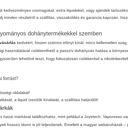
ak kedvezményes csomagokat, extra liquideket, vagy ajándék tartozéko
tudj minden részletről a szállítás, visszaküldés és garancia kapcsán, his
gyományos dohánytermékekkel szemben
vásárlás
kedvéért, hiszen számos előnyt kínál: nincs kellemetlen sza
igi használatával csökkenthető a passzív dohányzás hatása a környeze
yszerűen lehetővé teszi, hogy fokozatosan csökkentsd a nikotinbevitel
 forrást?
össégi oldalakat!
sát, a liquid ízesítők kínálatát, a szállítási határidőt!
árkák
s hazai márkával találkozhatsz, mint például a Joyetech, Vaporesso 
ek hosszú távon is jól teljesítenek. Emellett a magyar webáruházak – 