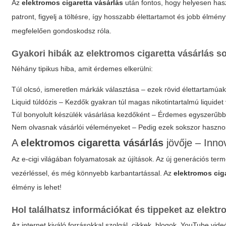
Az
elektromos cigaretta vásárlás
után fontos, hogy helyesen hasz
patront, figyelj a töltésre, így hosszabb élettartamot és jobb élmé
megfelelően gondoskodsz róla.
Gyakori hibák az
elektromos cigaretta vásárlás
so
Néhány tipikus hiba, amit érdemes elkerülni:
Túl olcsó, ismeretlen márkák választása – ezek rövid élettartamúak
Liquid túldózis – Kezdők gyakran túl magas nikotintartalmú liquide
Túl bonyolult készülék vásárlása kezdőként – Érdemes egyszerűbb 
Nem olvasnak vásárlói véleményeket – Pedig ezek sokszor hasznos
A
elektromos cigaretta vásárlás
jövője – Inno
Az e-cigi világában folyamatosak az újítások. Az új generációs te
vezérléssel, és még könnyebb karbantartással. Az
elektromos cig
élmény is lehet!
Hol találhatsz információkat és tippeket az
elektr
Az internet kiváló forrásokkal szolgál, cikkek, blogok, YouTube vid