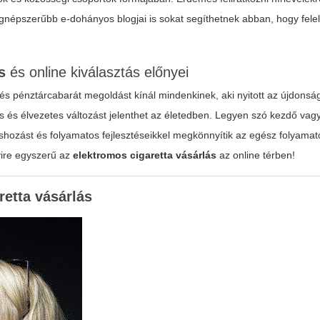
legnépszerűbb e-dohányos blogjai is sokat segíthetnek abban, hogy fel
s
és online kiválasztás előnyei
s pénztárcabarát megoldást kínál mindenkinek, aki nyitott az újdonsá
s és élvezetes változást jelenthet az életedben. Legyen szó kezdő vagy
hozást és folyamatos fejlesztéseikkel megkönnyítik az egész folyama
yire egyszerű az
elektromos cigaretta vásárlás
az online térben!
retta vásárlás