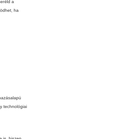
seréld a
ködhet, ha
lmazásalapú
 technológiai
e is, hiszen