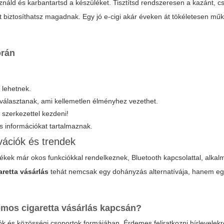
náld és karbantartsd a készüléket. Tisztítsd rendszeresen a kazánt, c
nyt biztosíthatsz magadnak. Egy jó e-cigi akár éveken át tökéletesen mű
rán
 lehetnek.
t választanak, ami kellemetlen élményhez vezethet.
szerkezettel kezdeni!
 információkat tartalmaznak.
vációk és trendek
rmékek már okos funkciókkal rendelkeznek, Bluetooth kapcsolattal, alka
aretta vásárlás
tehát nemcsak egy dohányzás alternatívája, hanem egy
omos cigaretta vásárlás
kapcsán?
eók és közösségi csoportok formájában. Érdemes feliratkozni hírlevelekr