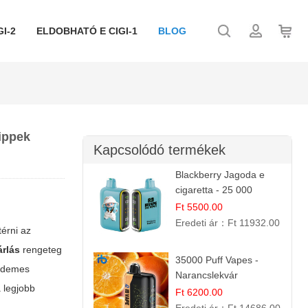
I-2
ELDOBHATÓ E CIGI-1
BLOG
ippek
Kapcsolódó termékek
Blackberry Jagoda e
cigaretta - 25 000
szívás
Ft 5500.00
Eredeti ár：
Ft 11932.00
érni az
árlás
rengeteg
35000 Puff Vapes -
érdemes
Narancslekvár
 legjobb
Ft 6200.00