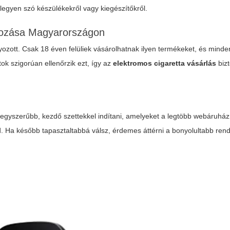
, legyen szó készülékekről vagy kiegészítőkről.
yozása Magyarországon
zott. Csak 18 éven felüliek vásárolhatnak ilyen termékeket, és minde
tok szigorúan ellenőrzik ezt, így az
elektromos cigaretta vásárlás
biz
egyszerűbb, kezdő szettekkel indítani, amelyeket a legtöbb webáruház
uid. Ha később tapasztaltabbá válsz, érdemes áttérni a bonyolultabb re