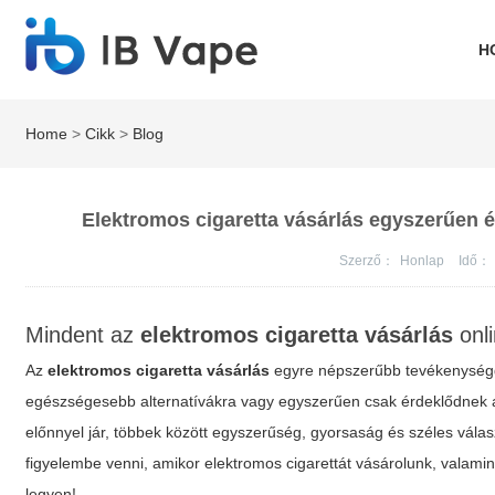
H
Home
>
Cikk
>
Blog
Elektromos cigaretta vásárlás egyszerűen é
Szerző：
Honlap
Idő：
Mindent az
elektromos cigaretta vásárlás
onli
Az
elektromos cigaretta vásárlás
egyre népszerűbb tevékenységgé
egészségesebb alternatívákra vagy egyszerűen csak érdeklődnek a 
előnnyel jár, többek között egyszerűség, gyorsaság és széles vál
figyelembe venni, amikor elektromos cigarettát vásárolunk, valami
legyen!