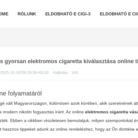
OME
RÓLUNK
ELDOBHATÓ E CIGI-3
ELDOBHATÓ E CIG
s gyorsan elektromos cigaretta kiválasztása online t
2025-10-19T09:26:56+00:00
Kattintás：
140
ne folyamatáról
 vált Magyarországon, különösen azok körében, akik szeretnének átt
modern nikotin fogyasztás iránt. Az online
elektromos cigaretta vás
aszték. Ebben a cikkben részletesen bemutatjuk, milyen szempontokat 
nt hasznos tippeket adunk az online rendeléshez, hogy az Ön döntése a