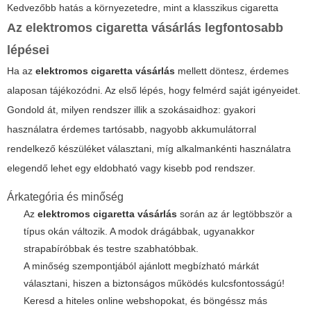
Kedvezőbb hatás a környezetedre, mint a klasszikus cigaretta
Az elektromos cigaretta vásárlás legfontosabb
lépései
Ha az
elektromos cigaretta vásárlás
mellett döntesz, érdemes
alaposan tájékozódni. Az első lépés, hogy felmérd saját igényeidet.
Gondold át, milyen rendszer illik a szokásaidhoz: gyakori
használatra érdemes tartósabb, nagyobb akkumulátorral
rendelkező készüléket választani, míg alkalmankénti használatra
elegendő lehet egy eldobható vagy kisebb pod rendszer.
Árkategória és minőség
Az
elektromos cigaretta vásárlás
során az ár legtöbbször a
típus okán változik. A modok drágábbak, ugyanakkor
strapabíróbbak és testre szabhatóbbak.
A minőség szempontjából ajánlott megbízható márkát
választani, hiszen a biztonságos működés kulcsfontosságú!
Keresd a hiteles online webshopokat, és böngéssz más