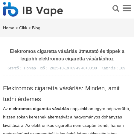
Home
>
Cikk
>
Blog
Elektromos cigaretta vásárlás útmutató és tippek a
legjobb elektromos cigaretta vásárláshoz
Szerző：
Honlap
Idő：
2025-10-19T09:49:40+00:00
Kattintás：
169
Elektromos cigaretta vásárlás: Minden, amit
tudni érdemes
Az
elektromos cigaretta vásárlás
napjainkban egyre népszerűbb,
hiszen sokan keresnek alternatívát a hagyományos dohányzás
kiváltására. Az elektronikus cigaretta nem csupán trendi, hanem
egészségügyi szempontból is kevésbé káros választás lehet.