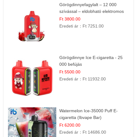
Görögdinnyefagylalt – 12 000
szívással – eldobható elektromos
cigi
Ft 3800.00
Eredeti ár：
Ft 7251.00
Görögdinnye Ice E-cigaretta - 25
000 befújás
Ft 5500.00
Eredeti ár：
Ft 11932.00
Watermelon Ice-35000 Puff E-
cigaretta (Ibvape Bar)
Ft 6200.00
Eredeti ár：
Ft 14686.00