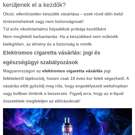
kerüljenek el a kezdők?
Olcsó, ellenőrizetlen készülék vásárlása – ezek rövid időn belül
tönkremehetnek vagy nem biztonságosak!
Túl erős nikotintartalmú folyadékok próbája kezdőként
Nem megfelelő karbantartás: Ha a készüléked nem működik
kielégítően, az élmény és a biztonság is romlik.
Elektromos cigaretta vásárlás: jogi és
egészségügyi szabályozások
Magyarországon az
elektromos cigaretta vásárlás
jogi
feltételeiről tájékozódj, hiszen csak 18 éves kor felett végezhető. A
vásárlás előtt győződj meg róla, hogy engedélyezett webshopban
vagy boltban történik a beszerzés. Figyelj arra, hogy az e-liquid
összetétele megfeleljen az előírásoknak!