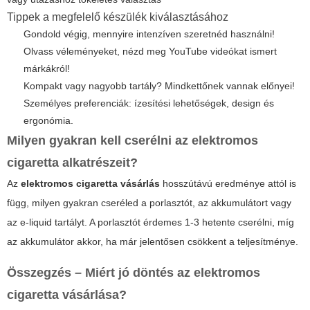
Tippek a megfelelő készülék kiválasztásához
Gondold végig, mennyire intenzíven szeretnéd használni!
Olvass véleményeket, nézd meg YouTube videókat ismert
márkákról!
Kompakt vagy nagyobb tartály? Mindkettőnek vannak előnyei!
Személyes preferenciák: ízesítési lehetőségek, design és
ergonómia.
Milyen gyakran kell cserélni az elektromos
cigaretta alkatrészeit?
Az
elektromos cigaretta vásárlás
hosszútávú eredménye attól is
függ, milyen gyakran cseréled a porlasztót, az akkumulátort vagy
az e-liquid tartályt. A porlasztót érdemes 1-3 hetente cserélni, míg
az akkumulátor akkor, ha már jelentősen csökkent a teljesítménye.
Összegzés – Miért jó döntés az elektromos
cigaretta vásárlása?