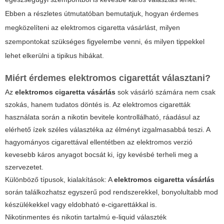
Ebben a részletes útmutatóban bemutatjuk, hogyan érdemes
megközelíteni az elektromos cigaretta vásárlást, milyen
szempontokat szükséges figyelembe venni, és milyen tippekkel
lehet elkerülni a tipikus hibákat.
Miért érdemes elektromos cigarettát választani?
Az
elektromos cigaretta vásárlás
sok vásárló számára nem csak
szokás, hanem tudatos döntés is. Az elektromos cigaretták
használata során a nikotin bevitele kontrollálható, ráadásul az
elérhető ízek széles választéka az élményt izgalmasabbá teszi. A
hagyományos cigarettával ellentétben az elektromos verzió
kevesebb káros anyagot bocsát ki, így kevésbé terheli meg a
szervezetet.
Különböző típusok, kialakítások: A
elektromos cigaretta vásárlás
során találkozhatsz egyszerű pod rendszerekkel, bonyolultabb mod
készülékekkel vagy eldobható e-cigarettákkal is.
Nikotinmentes és nikotin tartalmú e-liquid választék