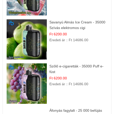
Savanyú Almás Ice Cream - 35000
Szívás elektromos cigi
Ft 6200.00
Eredeti ár：
Ft 14686.00
Szőlő e-cigaretták - 35000 Puff e-
füst
Ft 6200.00
Eredeti ár：
Ft 14686.00
Áfonyás fagylalt - 25 000 befújás