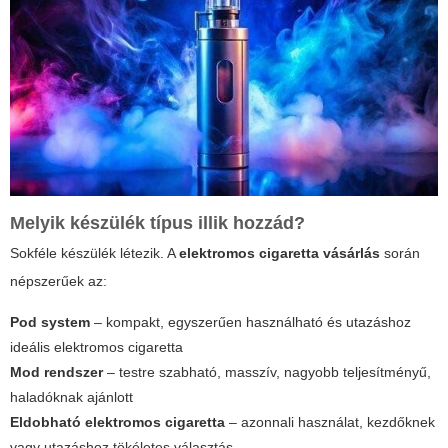
Melyik készülék típus illik hozzád?
Sokféle készülék létezik. A
elektromos cigaretta vásárlás
során
népszerűek az:
Pod system
– kompakt, egyszerűen használható és utazáshoz
ideális elektromos cigaretta
Mod rendszer
– testre szabható, masszív, nagyobb teljesítményű,
haladóknak ajánlott
Eldobható elektromos cigaretta
– azonnali használat, kezdőknek
vagy utazáshoz tökéletes választás