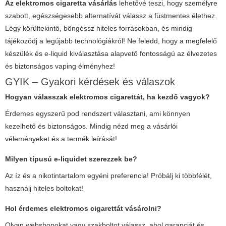
Az elektromos cigaretta vásárlás
lehetővé teszi, hogy személyre
szabott, egészségesebb alternatívát válassz a füstmentes élethez.
Légy körültekintő, böngéssz hiteles forrásokban, és mindig
tájékozódj a legújabb technológiákról! Ne feledd, hogy a megfelelő
készülék és e-liquid kiválasztása alapvető fontosságú az élvezetes
és biztonságos vaping élményhez!
GYIK – Gyakori kérdések és válaszok
Hogyan válasszak elektromos cigarettát, ha kezdő vagyok?
Érdemes egyszerű pod rendszert választani, ami könnyen
kezelhető és biztonságos. Mindig nézd meg a vásárlói
véleményeket és a termék leírását!
Milyen típusú e-liquidet szerezzek be?
Az íz és a nikotintartalom egyéni preferencia! Próbálj ki többfélét,
használj hiteles boltokat!
Hol érdemes elektromos cigarettát vásárolni?
Olyan webshopokat vagy szakboltot válassz, ahol garanciát és