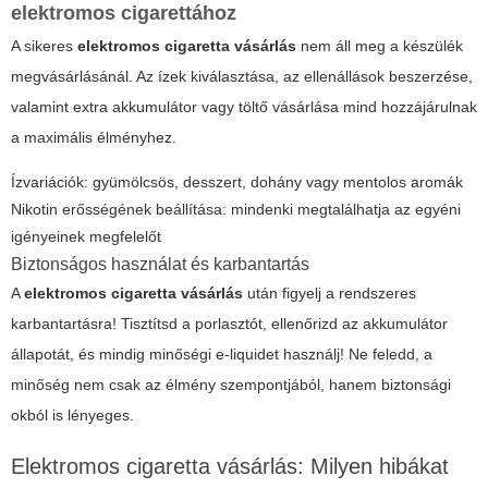
elektromos cigarettához
A sikeres
elektromos cigaretta vásárlás
nem áll meg a készülék
megvásárlásánál. Az ízek kiválasztása, az ellenállások beszerzése,
valamint extra akkumulátor vagy töltő vásárlása mind hozzájárulnak
a maximális élményhez.
Ízvariációk: gyümölcsös, desszert, dohány vagy mentolos aromák
Nikotin erősségének beállítása: mindenki megtalálhatja az egyéni
igényeinek megfelelőt
Biztonságos használat és karbantartás
A
elektromos cigaretta vásárlás
után figyelj a rendszeres
karbantartásra! Tisztítsd a porlasztót, ellenőrizd az akkumulátor
állapotát, és mindig minőségi e-liquidet használj! Ne feledd, a
minőség nem csak az élmény szempontjából, hanem biztonsági
okból is lényeges.
Elektromos cigaretta vásárlás: Milyen hibákat