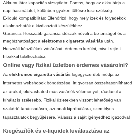
Akkumulátor kapacitás vizsgálata: Fontos, hogy az akku bírja a
napi használatot, különben gyakori töltésre lesz szükség.
E-liquid kompatibilitás: Ellenőrizd, hogy mely ízek és folyadékok
alkalmazhatók a kiválasztott készülékhez.
Garancia: Hosszabb garancia időszak növeli a biztonságot és a
megbízhatóságot a
elektromos cigaretta vásárlás
után.
Használt készülékek vásárlását érdemes kerülni, mivel rejtett
hibákkal találkozhatsz.
Online vagy fizikai üzletben érdemes vásárolni?
Az
elektromos cigaretta vásárlás
legegyszerűbb módja az
internetes webshopok böngészése. Itt gyorsan összehasonlíthatod
az árakat, elolvashatod más vásárlók véleményét, ráadásul a
kínálat is szélesebb. Fizikai üzletekben viszont lehetőség van
szakértő tanácsadásra, azonnali kipróbálásra, személyes
tapasztalatok begyűjtésére. Válassz a saját igényedhez igazodva!
Kiegészítők és e-liquidek kiválasztása az