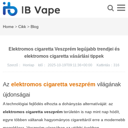
Home
>
Cikk
>
Blog
Elektromos cigaretta Veszprém legújabb trendjei és
elektromos cigaretta vásárlási tippek
Szerző：
Honlap
Idő：
2025-10-19T09:11:36+00:00
Kattintás：
316
Az
elektromos cigaretta veszprém
világának
újdonságai
A technológiai fejlődés elhozta a dohányzás alternatíváját: az
elektromos cigaretta veszprém
területén is nap mint nap hódít,
egyre többen váltanak hagyományos cigarettáról erre a modernebb
megoldásra. Veszprém városában az utóbbi években