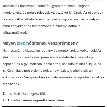
készülékek hosszabb üzemidőt, gyorsabb töltést, elegáns
megjelenést, és még szélesebb választékot kínálnak. Az új trendek
része a változtatható teljesítmény és a digitális kijelzők, amelyek
extra kényelmet és testreszabható élményt adnak a
felhasználóknak.
Milyen
ízek
hódítanak Veszprémben?
Nem csupán a klasszikus dohány és mentol ízek a kedvencek! Az
elektromos cigaretta veszprém
eladási statisztikái szerint igen
népszerűek a gyümölcsös, desszertes, sőt italokat idéző liquid-ek
is. Külön figyelmet érdemelnek a helyi üzletek, ahol gyakran
exkluzív, csak Veszprémben kapható aromákat is kipróbálhatnak az
érdeklődők.
Tartozékok és kiegészítők
Amikor
elektromos cigaretta veszprém