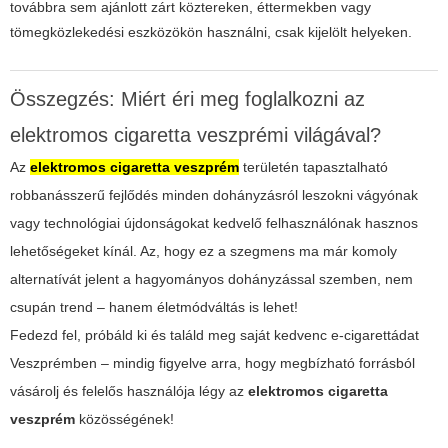
továbbra sem ajánlott zárt köztereken, éttermekben vagy
tömegközlekedési eszközökön használni, csak kijelölt helyeken.
Összegzés: Miért éri meg foglalkozni az
elektromos cigaretta veszprémi világával?
Az
elektromos cigaretta veszprém
területén tapasztalható
robbanásszerű fejlődés minden dohányzásról leszokni vágyónak
vagy technológiai újdonságokat kedvelő felhasználónak hasznos
lehetőségeket kínál. Az, hogy ez a szegmens ma már komoly
alternatívát jelent a hagyományos dohányzással szemben, nem
csupán trend – hanem életmódváltás is lehet!
Fedezd fel, próbáld ki és találd meg saját kedvenc e-cigarettádat
Veszprémben – mindig figyelve arra, hogy megbízható forrásból
vásárolj és felelős használója légy az
elektromos cigaretta
veszprém
közösségének!