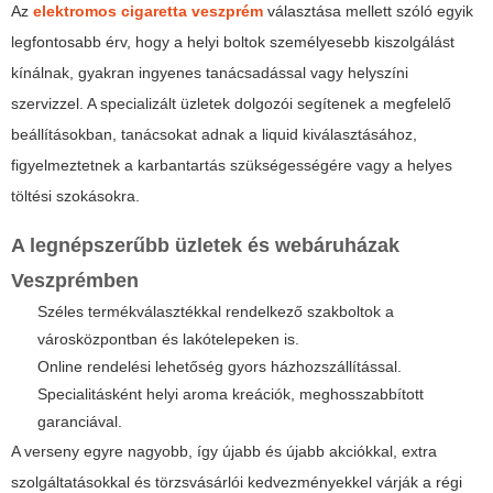
Az
elektromos cigaretta veszprém
választása mellett szóló egyik
legfontosabb érv, hogy a helyi boltok személyesebb kiszolgálást
kínálnak, gyakran ingyenes tanácsadással vagy helyszíni
szervizzel. A specializált üzletek dolgozói segítenek a megfelelő
beállításokban, tanácsokat adnak a liquid kiválasztásához,
figyelmeztetnek a karbantartás szükségességére vagy a helyes
töltési szokásokra.
A legnépszerűbb üzletek és webáruházak
Veszprémben
Széles termékválasztékkal rendelkező szakboltok a
városközpontban és lakótelepeken is.
Online rendelési lehetőség gyors házhozszállítással.
Specialitásként helyi aroma kreációk, meghosszabbított
garanciával.
A verseny egyre nagyobb, így újabb és újabb akciókkal, extra
szolgáltatásokkal és törzsvásárlói kedvezményekkel várják a régi