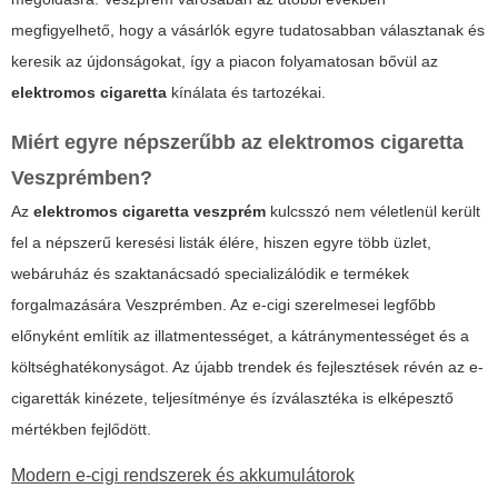
megfigyelhető, hogy a vásárlók egyre tudatosabban választanak és
keresik az újdonságokat, így a piacon folyamatosan bővül az
elektromos cigaretta
kínálata és tartozékai.
Miért egyre népszerűbb az elektromos cigaretta
Veszprémben?
Az
elektromos cigaretta veszprém
kulcsszó nem véletlenül került
fel a népszerű keresési listák élére, hiszen egyre több üzlet,
webáruház és szaktanácsadó specializálódik e termékek
forgalmazására Veszprémben. Az e-cigi szerelmesei legfőbb
előnyként említik az illatmentességet, a kátránymentességet és a
költséghatékonyságot. Az újabb trendek és fejlesztések révén az e-
cigaretták kinézete, teljesítménye és ízválasztéka is elképesztő
mértékben fejlődött.
Modern e-cigi rendszerek és akkumulátorok