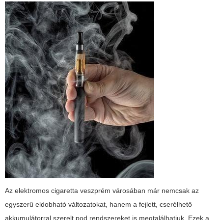
Az elektromos cigaretta veszprém városában már nemcsak az
egyszerű eldobható változatokat, hanem a fejlett, cserélhető
akkumulátorral szerelt pod rendszereket is megtalálhatjuk. Ezek a