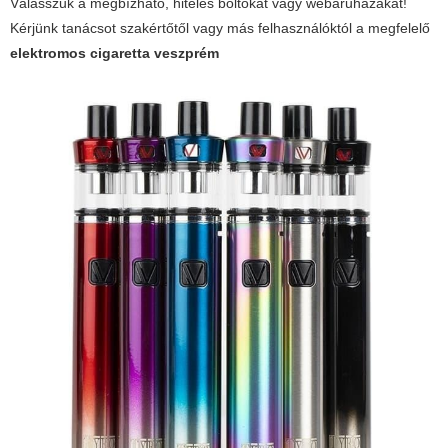
Válasszuk a megbízható, hiteles boltokat vagy webáruházakat!
Kérjünk tanácsot szakértőtől vagy más felhasználóktól a megfelelő
elektromos cigaretta veszprém