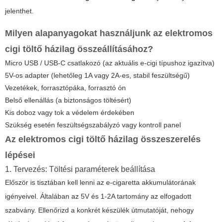
jelenthet.
Milyen alapanyagokat használjunk az
elektromos
cigi töltő házilag
összeállításához?
Micro USB / USB-C csatlakozó (az aktuális e-cigi típushoz igazítva)
5V-os adapter (lehetőleg 1A vagy 2A-es, stabil feszültségű)
Vezetékek, forrasztópáka, forrasztó ón
Belső ellenállás (a biztonságos töltésért)
Kis doboz vagy tok a védelem érdekében
Szükség esetén feszültségszabályzó vagy kontroll panel
Az
elektromos cigi töltő házilag
összeszerelés
lépései
1. Tervezés: Töltési paraméterek beállítása
Először is tisztában kell lenni az e-cigaretta akkumulátorának
igényeivel. Általában az 5V és 1-2A tartomány az elfogadott
szabvány. Ellenőrizd a konkrét készülék útmutatóját, nehogy