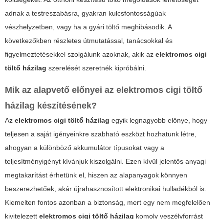
adnak a testreszabásra, gyakran kulcsfontosságúak
vészhelyzetben, vagy ha a gyári töltő meghibásodik. A
következőkben részletes útmutatással, tanácsokkal és
figyelmeztetésekkel szolgálunk azoknak, akik az
elektromos cigi
töltő házilag
szerelését szeretnék kipróbálni.
Mik az alapvető előnyei az
elektromos cigi töltő
házilag
készítésének?
Az
elektromos cigi töltő házilag
egyik legnagyobb előnye, hogy
teljesen a saját igényeinkre szabható eszközt hozhatunk létre,
ahogyan a különböző akkumulátor típusokat vagy a
teljesítményigényt kívánjuk kiszolgálni. Ezen kívül jelentős anyagi
megtakarítást érhetünk el, hiszen az alapanyagok könnyen
beszerezhetőek, akár újrahasznosított elektronikai hulladékból is.
Kiemelten fontos azonban a biztonság, mert egy nem megfelelően
kivitelezett
elektromos cigi töltő házilag
komoly veszélyforrást