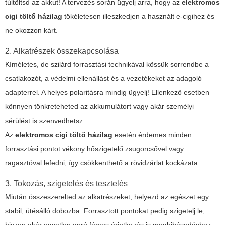
túltöltsd az akkut! A tervezés során ügyelj arra, hogy az
elektromos
cigi töltő házilag
tökéletesen illeszkedjen a használt e-cigihez és
ne okozzon kárt.
2. Alkatrészek összekapcsolása
Kíméletes, de szilárd forrasztási technikával kössük sorrendbe a
csatlakozót, a védelmi ellenállást és a vezetékeket az adagoló
adapterrel. A helyes polaritásra mindig ügyelj! Ellenkező esetben
könnyen tönkreteheted az akkumulátort vagy akár személyi
sérülést is szenvedhetsz.
Az
elektromos cigi töltő házilag
esetén érdemes minden
forrasztási pontot vékony hőszigetelő zsugorcsővel vagy
ragasztóval lefedni, így csökkenthető a rövidzárlat kockázata.
3. Tokozás, szigetelés és tesztelés
Miután összeszerelted az alkatrészeket, helyezd az egészet egy
stabil, ütésálló dobozba. Forrasztott pontokat pedig szigetelj le,