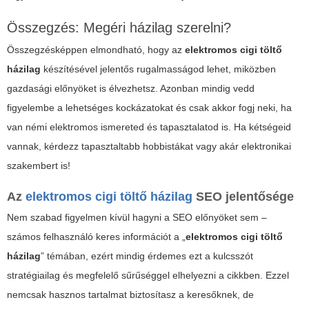
Összegzés: Megéri házilag szerelni?
Összegzésképpen elmondható, hogy az
elektromos cigi töltő
házilag
készítésével jelentős rugalmasságod lehet, miközben
gazdasági előnyöket is élvezhetsz. Azonban mindig vedd
figyelembe a lehetséges kockázatokat és csak akkor fogj neki, ha
van némi elektromos ismereted és tapasztalatod is. Ha kétségeid
vannak, kérdezz tapasztaltabb hobbistákat vagy akár elektronikai
szakembert is!
Az
elektromos cigi töltő házilag
SEO jelentősége
Nem szabad figyelmen kívül hagyni a SEO előnyöket sem –
számos felhasználó keres információt a „
elektromos cigi töltő
házilag
” témában, ezért mindig érdemes ezt a kulcsszót
stratégiailag és megfelelő sűrűséggel elhelyezni a cikkben. Ezzel
nemcsak hasznos tartalmat biztosítasz a keresőknek, de