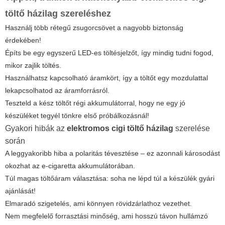
töltő házilag
szereléshez
Használj több rétegű zsugorcsövet a nagyobb biztonság
érdekében!
Építs be egy egyszerű LED-es töltésjelzőt, így mindig tudni fogod,
mikor zajlik töltés.
Használhatsz kapcsolható áramkört, így a töltőt egy mozdulattal
lekapcsolhatod az áramforrásról.
Teszteld a kész töltőt régi akkumulátorral, hogy ne egy jó
készüléket tegyél tönkre első próbálkozásnál!
Gyakori hibák az
elektromos cigi töltő házilag
szerelése
során
A leggyakoribb hiba a polaritás tévesztése – ez azonnali károsodást
okozhat az e-cigaretta akkumulátorában.
Túl magas töltőáram választása: soha ne lépd túl a készülék gyári
ajánlását!
Elmaradó szigetelés, ami könnyen rövidzárlathoz vezethet.
Nem megfelelő forrasztási minőség, ami hosszú távon hullámzó