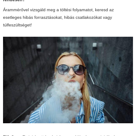
Árammérővel vizsgáld meg a töltési folyamatot, keresd az
esetleges hibás forrasztásokat, hibás csatlakozókat vagy
túlfeszültséget!