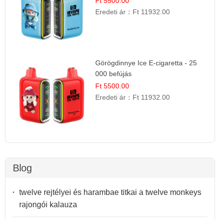
Ft 5500.00
Eredeti ár：
Ft 11932.00
Görögdinnye Ice E-cigaretta - 25
000 befújás
Ft 5500.00
Eredeti ár：
Ft 11932.00
Blog
twelve rejtélyei és harambae titkai a twelve monkeys
rajongói kalauza