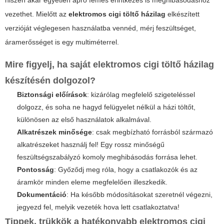
hiszen akár egyetlen apró fémes érintkezés is meghibásodáshoz
vezethet. Mielőtt az
elektromos cigi töltő házilag
elkészített
verzióját véglegesen használatba vennéd, mérj feszültséget,
áramerősséget is egy multiméterrel.
Mire figyelj, ha saját
elektromos cigi töltő házilag
készítésén dolgozol?
Biztonsági előírások
: kizárólag megfelelő szigeteléssel
dolgozz, és soha ne hagyd felügyelet nélkül a házi töltőt,
különösen az első használatok alkalmával.
Alkatrészek minősége
: csak megbízható forrásból származó
alkatrészeket használj fel! Egy rossz minőségű
feszültségszabályzó komoly meghibásodás forrása lehet.
Pontosság
: Győződj meg róla, hogy a csatlakozók és az
áramkör minden eleme megfelelően illeszkedik.
Dokumentáció
: Ha később módosításokat szeretnél végezni,
jegyezd fel, melyik vezeték hova lett csatlakoztatva!
Tippek, trükkök a hatékonyabb
elektromos cigi