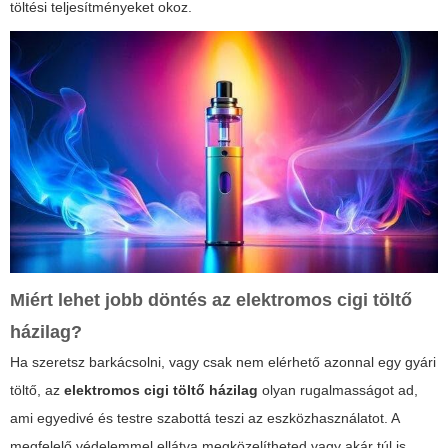
töltési teljesítményeket okoz.
Miért lehet jobb döntés az
elektromos cigi töltő
házilag
?
Ha szeretsz barkácsolni, vagy csak nem elérhető azonnal egy gyári
töltő, az
elektromos cigi töltő házilag
olyan rugalmasságot ad,
ami egyedivé és testre szabottá teszi az eszközhasználatot. A
megfelelő védelemmel ellátva megközelítheted vagy akár túl is