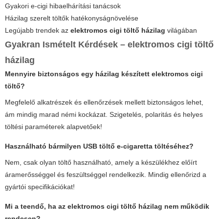
Gyakori e-cigi hibaelhárítási tanácsok
Házilag szerelt töltők hatékonyságnövelése
Legújabb trendek az
elektromos cigi töltő házilag
világában
Gyakran Ismételt Kérdések –
elektromos cigi töltő
házilag
Mennyire biztonságos egy házilag készített elektromos cigi
töltő?
Megfelelő alkatrészek és ellenőrzések mellett biztonságos lehet,
ám mindig marad némi kockázat. Szigetelés, polaritás és helyes
töltési paraméterek alapvetőek!
Használható bármilyen USB töltő e-cigaretta töltéséhez?
Nem, csak olyan töltő használható, amely a készülékhez előírt
áramerősséggel és feszültséggel rendelkezik. Mindig ellenőrizd a
gyártói specifikációkat!
Mi a teendő, ha az
elektromos cigi töltő házilag
nem működik
rendesen?