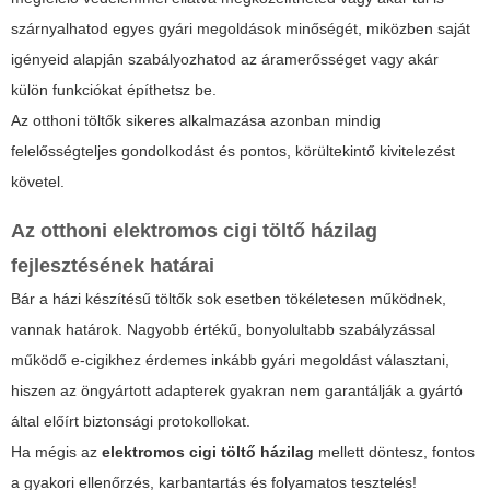
szárnyalhatod egyes gyári megoldások minőségét, miközben saját
igényeid alapján szabályozhatod az áramerősséget vagy akár
külön funkciókat építhetsz be.
Az otthoni töltők sikeres alkalmazása azonban mindig
felelősségteljes gondolkodást és pontos, körültekintő kivitelezést
követel.
Az otthoni
elektromos cigi töltő házilag
fejlesztésének határai
Bár a házi készítésű töltők sok esetben tökéletesen működnek,
vannak határok. Nagyobb értékű, bonyolultabb szabályzással
működő e-cigikhez érdemes inkább gyári megoldást választani,
hiszen az öngyártott adapterek gyakran nem garantálják a gyártó
által előírt biztonsági protokollokat.
Ha mégis az
elektromos cigi töltő házilag
mellett döntesz, fontos
a gyakori ellenőrzés, karbantartás és folyamatos tesztelés!