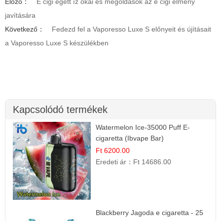
Előző：
E cigi égett íz okai és megoldások az e cigi élmény
javítására
Következő：
Fedezd fel a Vaporesso Luxe S előnyeit és újításait
a Vaporesso Luxe S készülékben
Kapcsolódó termékek
Watermelon Ice-35000 Puff E-
cigaretta (Ibvape Bar)
Ft 6200.00
Eredeti ár：
Ft 14686.00
Blackberry Jagoda e cigaretta - 25