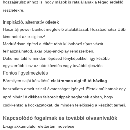
hozzájárulsz ahhoz is, hogy mások is rátaláljanak a téged érdeklő
részletekre.
Inspiráció, alternatív ötletek
Használj power bankot megfelelő átalakítással: Hozzáadhatsz USB
kimenetet az e-cigihez!
Modulárisan építsd a töltőt: több különböző típus vázát
felhasználhatod, akár plug-and-play rendszerben.
Dokumentáld le minden lépésed fényképekkel, így később
egyszerűbb lesz az utánkövetés vagy továbbfejlesztés.
Fontos figyelmeztetés
Bármilyen saját készítésű
elektromos cigi töltő házilag
használata emelt szintű óvatosságot igényel. Életek múlhatnak egy
apró hibán! A cikkben felsorolt tippek segítenek abban, hogy
csökkentsd a kockázatokat, de minden felelősség a készítőt terheli.
Kapcsolódó fogalmak és további olvasnivalók
E-cigi akkumulátor élettartam növelése