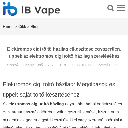
Home
>
Cikk
>
Blog
Elektromos cigi töltő házilag elkészítése egyszerűen,
tippek az elektromos cigi töltő házilag szereléséhez
Szerző：
Honlap
Idő：
2025-10-19T11:25:08+00:00
Kattintás：
293
Elektromos cigi töltő házilag: Megoldások és
tippek saját töltő készítéséhez
Az
elektromos cigi töltő házilag
egyre több hobbi barkácsoló és
e-cigaretta használó körében vált népszerű témává, hiszen nem
mindenki elégedett a gyári készülékekkel vagy szeretné spórolni a
költségeket. Az otthoni készítésű töltő megoldások lehetőséget