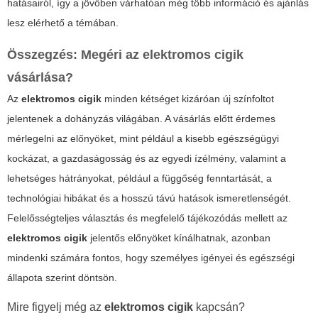
hatásairól, így a jövőben várhatóan még több információ és ajánlás
lesz elérhető a témában.
Összegzés: Megéri az
elektromos cigik
vásárlása?
Az
elektromos cigik
minden kétséget kizáróan új színfoltot
jelentenek a dohányzás világában. A vásárlás előtt érdemes
mérlegelni az előnyöket, mint például a kisebb egészségügyi
kockázat, a gazdaságosság és az egyedi ízélmény, valamint a
lehetséges hátrányokat, például a függőség fenntartását, a
technológiai hibákat és a hosszú távú hatások ismeretlenségét.
Felelősségteljes választás és megfelelő tájékozódás mellett az
elektromos cigik
jelentős előnyöket kínálhatnak, azonban
mindenki számára fontos, hogy személyes igényei és egészségi
állapota szerint döntsön.
Mire figyelj még az
elektromos cigik
kapcsán?