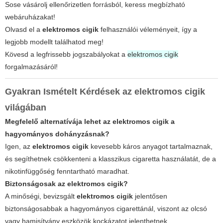
Sose vásárolj ellenőrizetlen forrásból, keress megbízható
webáruházakat!
Olvasd el a
elektromos cigik
felhasználói véleményeit, így a
legjobb modellt találhatod meg!
Kövesd a legfrissebb jogszabályokat a
elektromos cigik
forgalmazásáról!
Gyakran Ismételt Kérdések az
elektromos cigik
világában
Megfelelő alternatívája lehet az elektromos cigik a
hagyományos dohányzásnak?
Igen, az
elektromos cigik
kevesebb káros anyagot tartalmaznak,
és segíthetnek csökkenteni a klasszikus cigaretta használatát, de a
nikotinfüggőség fenntartható maradhat.
Biztonságosak az elektromos cigik?
A minőségi, bevizsgált
elektromos cigik
jelentősen
biztonságosabbak a hagyományos cigarettánál, viszont az olcsó
vagy hamisítvány eszközök kockázatot jelenthetnek.