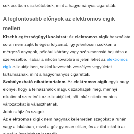
sok esetben diszkrétebbek, mint a hagyományos cigaretták.
A legfontosabb előnyök az
elektromos cigik
mellett
Kisebb egészségügyi kockázat:
Az
elektromos cigik
használata
során nem zajlik le égési folyamat, így jelentősen csökken a
mérgező anyagok, például kátrány vagy szén-monoxid bejutása a
szervezetbe. Habár a nikotin továbbra is jelen lehet az
elektromos
cigik
e-liquidjeiben, sokkal kevesebb veszélyes vegyületet
tartalmaznak, mint a hagyományos cigaretták.
Szabályozható nikotintartalom:
Az
elektromos cigik
egyik nagy
előnye, hogy a felhasználók maguk szabhatják meg, mennyi
nikotinnal szeretnék az e-liquidjüket, sőt, akár nikotinmentes
változatokat is választhatnak.
Jobb szájíz és szagok:
Az
elektromos cigik
nem hagynak kellemetlen szagokat a ruhán
vagy a lakásban, mivel a gőz gyorsan elillan, és az illat inkább az