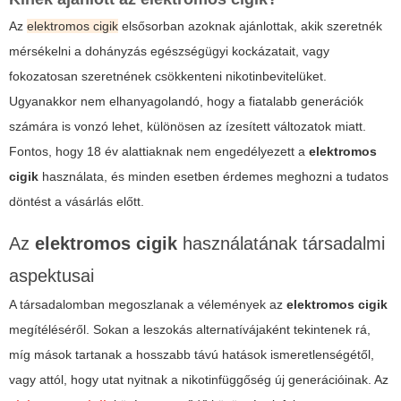
Az
elektromos cigik
elsősorban azoknak ajánlottak, akik szeretnék
mérsékelni a dohányzás egészségügyi kockázatait, vagy
fokozatosan szeretnének csökkenteni nikotinbevitelüket.
Ugyanakkor nem elhanyagolandó, hogy a fiatalabb generációk
számára is vonzó lehet, különösen az ízesített változatok miatt.
Fontos, hogy 18 év alattiaknak nem engedélyezett a
elektromos
cigik
használata, és minden esetben érdemes meghozni a tudatos
döntést a vásárlás előtt.
Az
elektromos cigik
használatának társadalmi
aspektusai
A társadalomban megoszlanak a vélemények az
elektromos cigik
megítéléséről. Sokan a leszokás alternatívájaként tekintenek rá,
míg mások tartanak a hosszabb távú hatások ismeretlenségétől,
vagy attól, hogy utat nyitnak a nikotinfüggőség új generációinak. Az