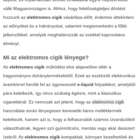
válik Magyarországon is. Ahhoz, hogy felelősségteljes döntést
hozzunk az
elektromos cigik
vásárlása előtt, érdemes áttekinteni
az előnyöket és a hátrányokat, valamint megismerkedni a főbb
jellemzőkkel, amelyek meghatározzák az ezekkel kapcsolatos
élményt.
Mi az elektromos cigik lényege?
Az
elektromos cigik
működési elve alapvetően eltér a
hagyományos dohánytermékekétől. Ezek az eszközök elektronikus
áramkörrel hevítik fel az úgynevezett
e-liquid
folyadékot, amelyből
pára keletkezik, így nincs szükség égésre, mint a klasszikus
cigarettánál. Ez nemcsak azt jelenti, hogy az
elektromos cigik
használata során lényegesen kevesebb káros melléktermék
keletkezik, hanem azt is, hogy a felhasználók számos ízvariációból
választhatnak, legyen szó gyümölcsös, mentás vagy akár desszert
ízekről. Az
elektromos cigik
kompaktak, könnyen kezelhetőek és