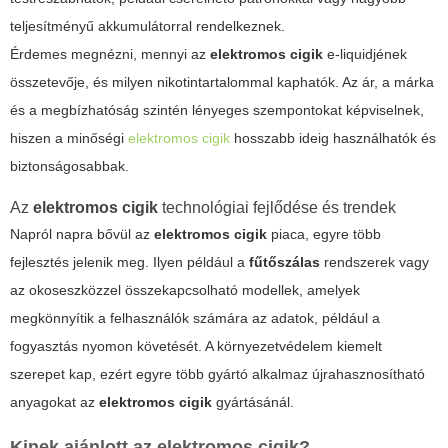
teljesítményű akkumulátorral rendelkeznek.
Érdemes megnézni, mennyi az
elektromos cigik
e-liquidjének
összetevője, és milyen nikotintartalommal kaphatók. Az ár, a márka
és a megbízhatóság szintén lényeges szempontokat képviselnek,
hiszen a minőségi
elektromos cigik
hosszabb ideig használhatók és
biztonságosabbak.
Az
elektromos cigik
technológiai fejlődése és trendek
Napról napra bővül az
elektromos cigik
piaca, egyre több
fejlesztés jelenik meg. Ilyen például a
fűtőszálas
rendszerek vagy
az okoseszközzel összekapcsolható modellek, amelyek
megkönnyítik a felhasználók számára az adatok, például a
fogyasztás nyomon követését. A környezetvédelem kiemelt
szerepet kap, ezért egyre több gyártó alkalmaz újrahasznosítható
anyagokat az
elektromos cigik
gyártásánál.
Kinek ajánlott az
elektromos cigik
?