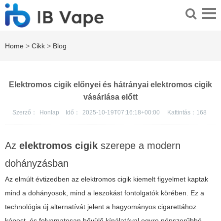
Home
>
Cikk
>
Blog
Elektromos cigik előnyei és hátrányai elektromos cigik
vásárlása előtt
Szerző：
Honlap
Idő：
2025-10-19T07:16:18+00:00
Kattintás：
168
Az
elektromos cigik
szerepe a modern
dohányzásban
Az elmúlt évtizedben az
elektromos cigik
kiemelt figyelmet kaptak
mind a dohányosok, mind a leszokást fontolgatók körében. Ez a
technológia új alternatívát jelent a hagyományos cigarettához
képest, és folyamatosan bővülő kínálatával egyre népszerűbbé