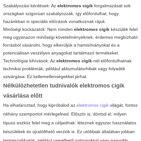
Szabályozási kérdések: Az
elektromos cigik
forgalmazását sok
országban szigorúan szabályozzák, így előfordulhat, hogy
hazánkban is speciális előírások vonatkoznak rájuk.
Minőségi kockázatok: Nem minden
elektromos cigik
készülék felel
meg ugyanazon minőségi követelményeknek, érdemes megbízható
forrásból vásárolni, hogy elkerüljük a hamisítványokat és a
potenciálisan veszélyes anyagokat tartalmazó termékeket.
Technológiai kihívások: Az
elektromos cigik
-nél előfordulhatnak
technikai problémák, például akkumulátorhibák vagy folyadék
szivárgása. Ez kellemetlenségekkel járhat.
Nélkülözhetetlen tudnivalók
elektromos cigik
vásárlása előtt
Ha elhatároztad, hogy kipróbálod az
elektromos cigik
világát, fontos
néhány szempontot mérlegelned. Először is, döntsd el, milyen
típusú eszköz felel meg a céljaidnak: léteznek egyszer használatos
készülékek és újratölthető verziók is. Ez utóbbiak általában jobban
testreszabhatók, például cserélhető patronokkal vagy nagyobb