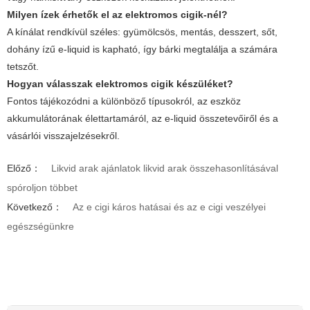
Milyen ízek érhetők el az elektromos cigik-nél?
A kínálat rendkívül széles: gyümölcsös, mentás, desszert, sőt,
dohány ízű e-liquid is kapható, így bárki megtalálja a számára
tetszőt.
Hogyan válasszak elektromos cigik készüléket?
Fontos tájékozódni a különböző típusokról, az eszköz
akkumulátorának élettartamáról, az e-liquid összetevőiről és a
vásárlói visszajelzésekről.
Előző：
Likvid arak ajánlatok likvid arak összehasonlításával
spóroljon többet
Következő：
Az e cigi káros hatásai és az e cigi veszélyei
egészségünkre