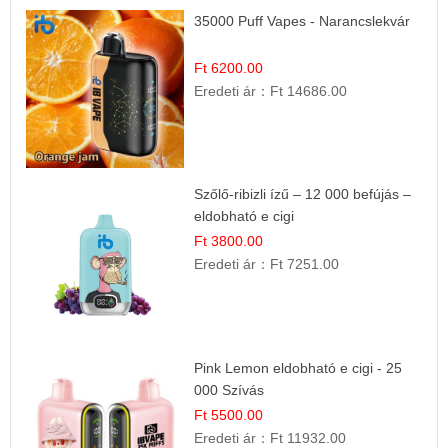
35000 Puff Vapes - Narancslekvár
Ft 6200.00
Eredeti ár：
Ft 14686.00
Szőlő-ribizli ízű – 12 000 befújás –
eldobható e cigi
Ft 3800.00
Eredeti ár：
Ft 7251.00
Pink Lemon eldobható e cigi - 25
000 Szívás
Ft 5500.00
Eredeti ár：
Ft 11932.00