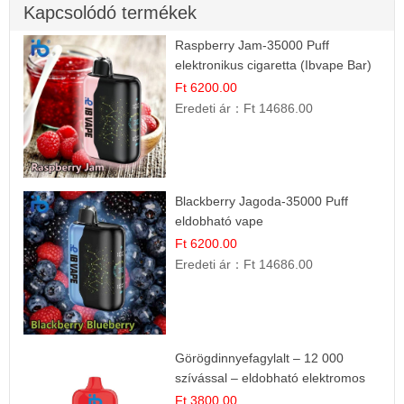
Kapcsolódó termékek
Raspberry Jam-35000 Puff
elektronikus cigaretta (Ibvape Bar)
Ft 6200.00
Eredeti ár：
Ft 14686.00
Blackberry Jagoda-35000 Puff
eldobható vape
Ft 6200.00
Eredeti ár：
Ft 14686.00
Görögdinnyefagylalt – 12 000
szívással – eldobható elektromos
cigi
Ft 3800.00