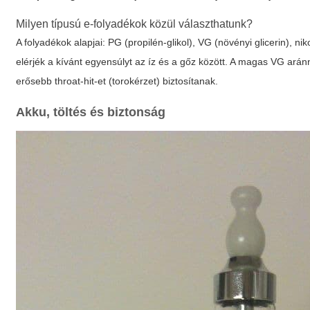
Milyen típusú e-folyadékok közül választhatunk?
A folyadékok alapjai: PG (propilén-glikol), VG (növényi glicerin),
elérjék a kívánt egyensúlyt az íz és a gőz között. A magas VG ará
erősebb throat-hit-et (torokérzet) biztosítanak.
Akku, töltés és biztonság