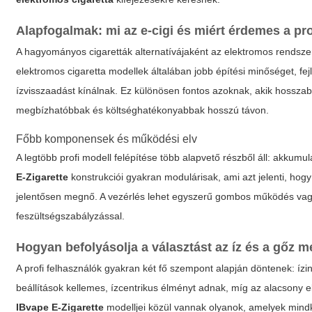
Alapfogalmak: mi az e-cigi és miért érdemes a pro
A hagyományos cigaretták alternatívájaként az elektromos rendsze
elektromos cigaretta modellek általában jobb építési minőséget, fej
ízvisszaadást kínálnak. Ez különösen fontos azoknak, akik hosszab
megbízhatóbbak és költséghatékonyabbak hosszú távon.
Főbb komponensek és működési elv
A legtöbb profi modell felépítése több alapvető részből áll: akkumul
E-Zigarette
konstrukciói gyakran modulárisak, ami azt jelenti, hogy
jelentősen megnő. A vezérlés lehet egyszerű gombos működés vagy
feszültségszabályzással.
Hogyan befolyásolja a választást az íz és a gőz 
A profi felhasználók gyakran két fő szempont alapján döntenek: ízi
beállítások kellemes, ízcentrikus élményt adnak, míg az alacsony el
IBvape E-Zigarette
modelljei közül vannak olyanok, amelyek mindké