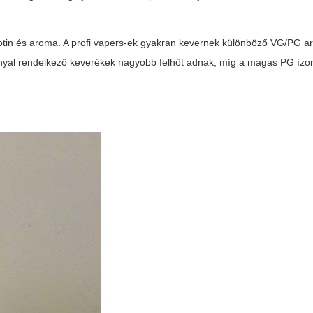
 nikotin és aroma. A profi vapers-ek gyakran kevernek különböző VG/PG 
nnyal rendelkező keverékek nagyobb felhőt adnak, míg a magas PG ízor