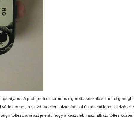
empontjából. A profi
profi elektromos cigaretta
készülékek mindig megbíz
édelemmel, rövidzárlat elleni biztosítással és töltésállapot kijelzővel.
ugh töltést, ami azt jelenti, hogy a készülék használható töltés közben