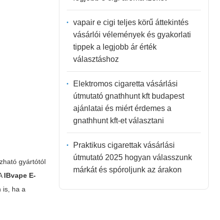
vapair e cigi teljes körű áttekintés
vásárlói vélemények és gyakorlati
tippek a legjobb ár érték
választáshoz
Elektromos cigaretta vásárlási
útmutató gnathhunt kft budapest
ajánlatai és miért érdemes a
gnathhunt kft-et választani
Praktikus cigarettak vásárlási
útmutató 2025 hogyan válasszunk
ható gyártótól
márkát és spóroljunk az árakon
 A
IBvape E-
 is, ha a