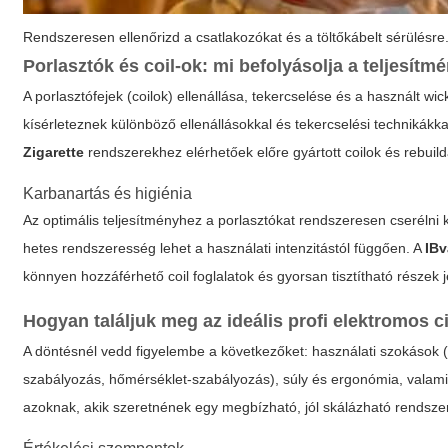
Rendszeresen ellenőrizd a csatlakozókat és a töltőkábelt sérülésre
Porlasztók és coil-ok: mi befolyásolja a teljesítm
A porlasztófejek (coilok) ellenállása, tekercselése és a használt wi
kísérleteznek különböző ellenállásokkal és tekercselési technikákk
Zigarette
rendszerekhez elérhetőek előre gyártott coilok és rebuild
Karbanartás és higiénia
Az optimális teljesítményhez a porlasztókat rendszeresen cserélni kel
hetes rendszeresség lehet a használati intenzitástól függően. A
IBv
könnyen hozzáférhető coil foglalatok és gyorsan tisztítható részek 
Hogyan találjuk meg az ideális
profi elektromos c
A döntésnél vedd figyelembe a következőket: használati szokások (M
szabályozás, hőmérséklet-szabályozás), súly és ergonómia, valamin
azoknak, akik szeretnének egy megbízható, jól skálázható rendszer