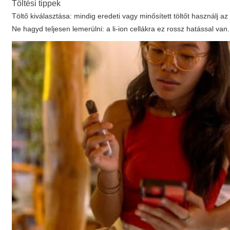
Töltési tippek
Töltő kiválasztása: mindig eredeti vagy minősített töltőt használj
Ne hagyd teljesen lemerülni: a li-ion cellákra ez rossz hatással van.