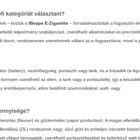
fi kategóriát választani?
rek – köztük a
IBvape E-Zigarette
– forradalmasították a fogyasztói él
lettebb teljesítmény szabályozást, cserélhető alkatrészeket és precíze
b távon, rendszeresen szeretnének váltani az e-fogyasztásra, mivel a
átor (battery), vezérlőegység, porlasztó vagy tank, és a folyadék (e-liqu
 könnyen cserélhető az elem, a tank vagy a porlasztófej, így a készülé
 érintőképernyős, előre beállított üzemmódokkal, watt- vagy
mennyisége?
ntenzitás (flavour) és gőztermelés (vapor production). A magas ellenál
lenállású (DL) rendszerek nagy, sűrű gőzt és erőteljes ízérzetet biztosí
t világot támogatják, cserélhető porlasztófejekkel és különböző watt-