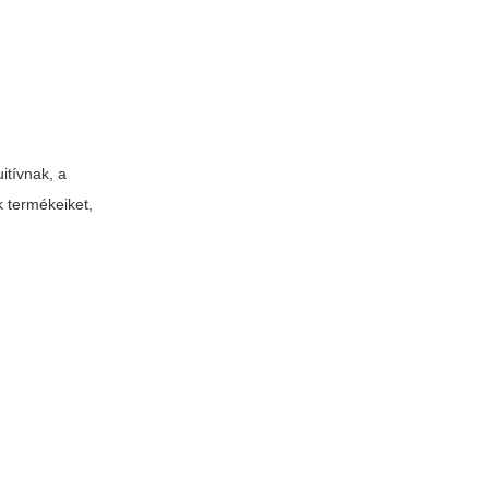
itívnak, a
k termékeiket,