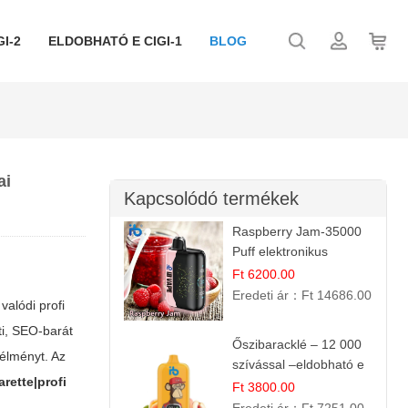
I-2
ELDOBHATÓ E CIGI-1
BLOG
ai
Kapcsolódó termékek
Raspberry Jam-35000
Puff elektronikus
cigaretta (Ibvape Bar)
Ft 6200.00
Eredeti ár：
Ft 14686.00
 valódi
profi
ti, SEO-barát
Őszibaracklé – 12 000
 élményt. Az
szívással –eldobható e
rette|profi
cigi
Ft 3800.00