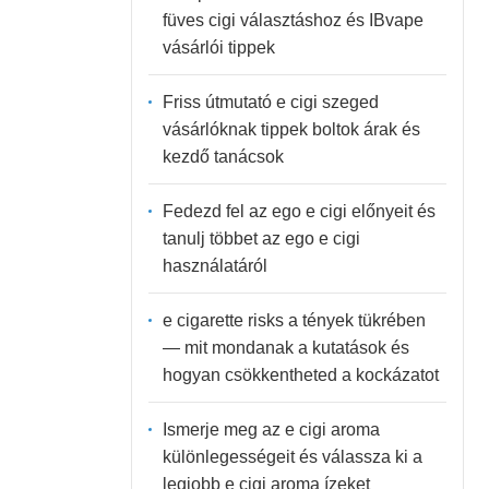
füves cigi választáshoz és IBvape
vásárlói tippek
Friss útmutató e cigi szeged
vásárlóknak tippek boltok árak és
kezdő tanácsok
Fedezd fel az ego e cigi előnyeit és
tanulj többet az ego e cigi
használatáról
e cigarette risks a tények tükrében
— mit mondanak a kutatások és
hogyan csökkentheted a kockázatot
Ismerje meg az e cigi aroma
különlegességeit és válassza ki a
legjobb e cigi aroma ízeket