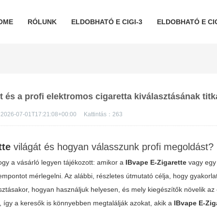
OME
RÓLUNK
ELDOBHATÓ E CIGI-3
ELDOBHATÓ E CIG
t és a profi elektromos cigaretta kiválasztásának titk
2026-07-01T17:21:08+00:00
Kattintás：
263
tte
világát és hogyan válasszunk profi megoldást?
ogy a vásárló legyen tájékozott: amikor a
IBvape E-Zigarette
vagy egy
ontot mérlegelni. Az alábbi, részletes útmutató célja, hogy gyakorla
lasztásakor, hogyan használjuk helyesen, és mely kiegészítők növelik az
, így a keresők is könnyebben megtalálják azokat, akik a
IBvape E-Ziga