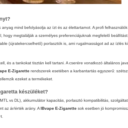
.
ényt?
ck anyag mind befolyásolja az ízt és az élettartamot. A profi felhasználó
al, hogy megtalálják a személyes preferenciájuknak megfelelő beállítást
able (újratekercselhető) porlasztók is, ami rugalmasságot ad az ízlés k
l, és a tankokat tisztán kell tartani. A cserére vonatkozó általános java
ape E-Zigarette
rendszerek esetében a karbantartás egyszerű: szétsz
jellemzik ezeket a termékeket.
igaretta
készüléket?
TL vs DL), akkumulátor kapacitás, porlasztó kompatibilitás, szolgáltatá
t az ár/érték arány. A
IBvape E-Zigarette
sok esetben jó kompromiss
t.