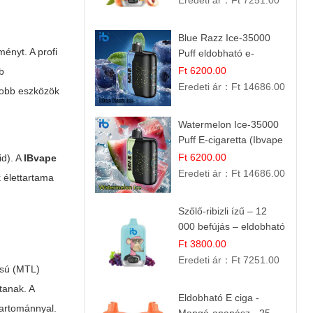
Eredeti ár：
Ft 7251.00
Blue Razz Ice-35000
ményt. A profi
Puff eldobható e-
cigaretta
Ft 6200.00
bb
Eredeti ár：
Ft 14686.00
 jobb eszközök
Watermelon Ice-35000
Puff E-cigaretta (Ibvape
Bar)
Ft 6200.00
id). A
IBvape
Eredeti ár：
Ft 14686.00
k élettartama
Szőlő-ribizli ízű – 12
000 befújás – eldobható
e cigi
Ft 3800.00
Eredeti ár：
Ft 7251.00
lású (MTL)
tanak. A
Eldobható E ciga -
tartománnyal.