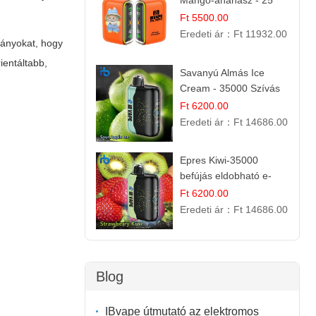
Mangó-ananász - 25
000 befújás
Ft 5500.00
Eredeti ár：
Ft 11932.00
arányokat, hogy
ientáltabb,
Savanyú Almás Ice
Cream - 35000 Szívás
elektromos cigi
Ft 6200.00
Eredeti ár：
Ft 14686.00
Epres Kiwi-35000
befújás eldobható e-
cigaretta
Ft 6200.00
Eredeti ár：
Ft 14686.00
Blog
IBvape útmutató az elektromos