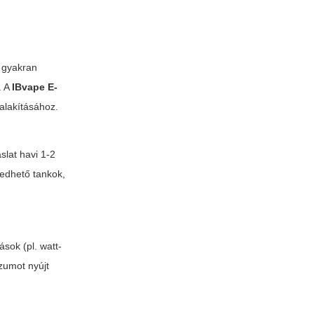
k gyakran
. A
IBvape E-
ialakításához.
slat havi 1-2
edhető tankok,
sok (pl. watt-
zumot nyújt