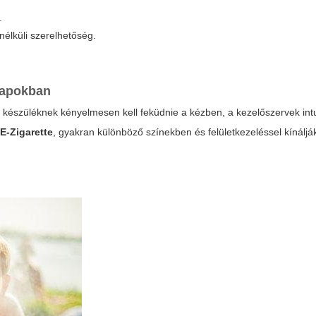
.
élküli szerelhetőség.
napokban
 a készüléknek kényelmesen kell feküdnie a kézben, a kezelőszervek intu
E-Zigarette
, gyakran különböző színekben és felületkezeléssel kínáljá