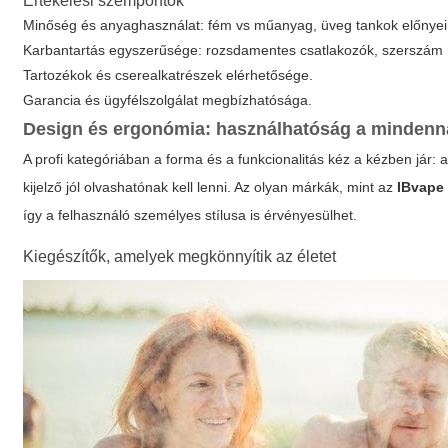
Értékelési szempontok
Minőség és anyaghasználat: fém vs műanyag, üveg tankok előnyei
Karbantartás egyszerűsége: rozsdamentes csatlakozók, szerszám n
Tartozékok és cserealkatrészek elérhetősége.
Garancia és ügyfélszolgálat megbízhatósága.
Design és ergonómia: használhatóság a minden
A profi kategóriában a forma és a funkcionalitás kéz a kézben jár:
kijelző jól olvashatónak kell lenni. Az olyan márkák, mint az
IBvape 
így a felhasználó személyes stílusa is érvényesülhet.
Kiegészítők, amelyek megkönnyítik az életet