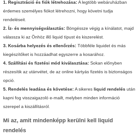
1. Regisztráció és fiók létrehozása:
A legtöbb webáruházban
érdemes személyes fiókot létrehozni, hogy követni tudja
rendeléseit.
2. Íz- és mennyiségválasztás:
Böngéssze végig a kínálatot, majd
válassza ki az Önhöz illő liquid típust és kiszerelést.
3. Kosárba helyezés és ellenőrzés:
Többféle liquidet és más
kiegészítőket is hozzáadhat egyszerre a kosarához.
4. Szállítási és fizetési mód kiválasztása:
Sokan előnyben
részesítik az utánvétet, de az online kártyás fizetés is biztonságos
opció.
5. Rendelés leadása és követése:
A sikeres
liquid rendelés
után
kapni fog visszaigazoló e-mailt, melyben minden információ
szerepel a kiszállításról.
Mi az, amit mindenképp kerülni kell
liquid
rendelés