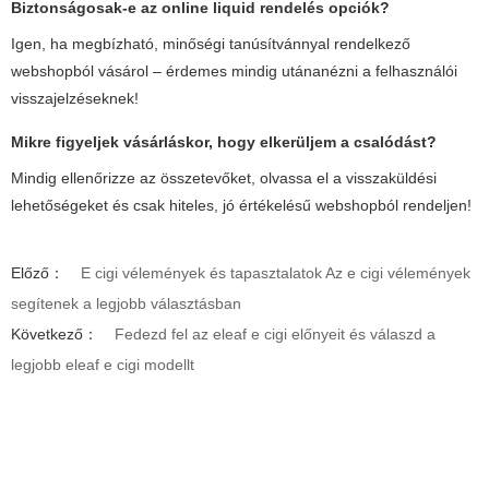
Biztonságosak-e az online
liquid rendelés
opciók?
Igen, ha megbízható, minőségi tanúsítvánnyal rendelkező
webshopból vásárol – érdemes mindig utánanézni a felhasználói
visszajelzéseknek!
Mikre figyeljek vásárláskor, hogy elkerüljem a csalódást?
Mindig ellenőrizze az összetevőket, olvassa el a visszaküldési
lehetőségeket és csak hiteles, jó értékelésű webshopból rendeljen!
Előző：
E cigi vélemények és tapasztalatok Az e cigi vélemények
segítenek a legjobb választásban
Következő：
Fedezd fel az eleaf e cigi előnyeit és válaszd a
legjobb eleaf e cigi modellt