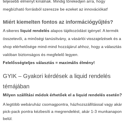
teljesebb élményt kínálnak. Mindig törekedjen arra, hogy
megbízható forrásból szerezze be ezeket az innovációkat!
Miért kiemelten fontos az információgyűjtés?
A sikeres
liquid rendelés
alapos tájékozódást igényel. A termék
összetevői, a minőségi tanúsítvány, a vásárlói visszajelzések és a
shop elérhetősége mind-mind hozzájárul ahhoz, hogy a választás
valóban biztonságos és megfelelő legyen.
Felelősségteljes választás = maximális élmény!
GYIK – Gyakori kérdések a liquid rendelés
témájában
Milyen szállítási módok érhetőek el a liquid rendelés esetén?
A legtöbb webáruház csomagpontra, házhozszállítással vagy akár
pick-pack pontra kézbesíti a megrendelést, akár 1-3 munkanapon
belül.