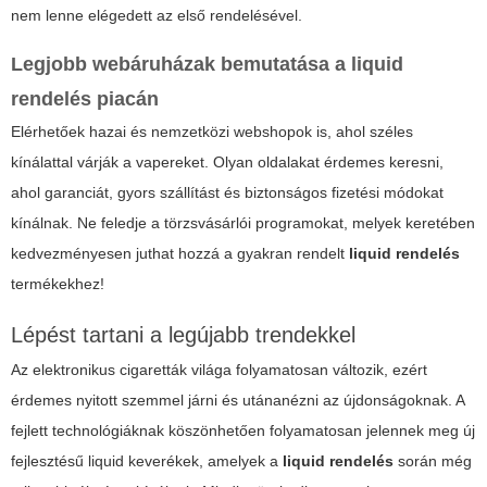
nem lenne elégedett az első rendelésével.
Legjobb webáruházak bemutatása a
liquid
rendelés
piacán
Elérhetőek hazai és nemzetközi webshopok is, ahol széles
kínálattal várják a vapereket. Olyan oldalakat érdemes keresni,
ahol garanciát, gyors szállítást és biztonságos fizetési módokat
kínálnak. Ne feledje a törzsvásárlói programokat, melyek keretében
kedvezményesen juthat hozzá a gyakran rendelt
liquid rendelés
termékekhez!
Lépést tartani a legújabb trendekkel
Az elektronikus cigaretták világa folyamatosan változik, ezért
érdemes nyitott szemmel járni és utánanézni az újdonságoknak. A
fejlett technológiáknak köszönhetően folyamatosan jelennek meg új
fejlesztésű liquid keverékek, amelyek a
liquid rendelés
során még