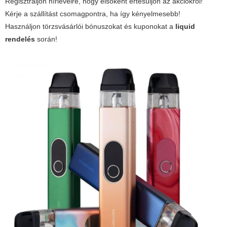
Regisztráljon hírlevélre, hogy elsőként értesüljön az akciókról!
Kérje a szállítást csomagpontra, ha így kényelmesebb!
Használjon törzsvásárlói bónuszokat és kuponokat a
liquid
rendelés
során!