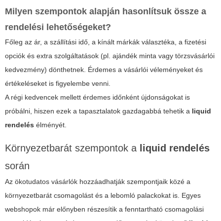
Milyen szempontok alapján hasonlítsuk össze a
rendelési lehetőségeket?
Főleg az ár, a szállítási idő, a kínált márkák választéka, a fizetési
opciók és extra szolgáltatások (pl. ajándék minta vagy törzsvásárlói
kedvezmény) dönthetnek. Érdemes a vásárlói véleményeket és
értékeléseket is figyelembe venni.
A régi kedvencek mellett érdemes időnként újdonságokat is
próbálni, hiszen ezek a tapasztalatok gazdagabbá tehetik a
liquid
rendelés
élményét.
Környezetbarát szempontok a
liquid rendelés
során
Az ökotudatos vásárlók hozzáadhatják szempontjaik közé a
környezetbarát csomagolást és a lebomló palackokat is. Egyes
webshopok már előnyben részesítik a fenntartható csomagolási