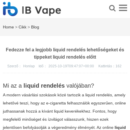
Home
>
Cikk
>
Blog
Fedezze fel a legjobb liquid rendelés lehetőségeket és
tippeket liquid rendelés előtt
Szerző：
Honlap
Idő：
2025-10-19T09:47:07+00:00
Kattintás：
162
Mi az a
liquid rendelés
valójában?
A modern vásárlási szokások közé tartozik a
liquid rendelés
, amely
lehetővé teszi, hogy az e-cigaretta felhasználók egyszerűen, online
juthassanak hozzá a kívánt liquid keverékekhez. Fontos, hogy
megfelelő minőséget és ízvilágot válasszunk, hiszen ezek
jelentősen befolyásolják a végeredmény élményét. Az online
liquid