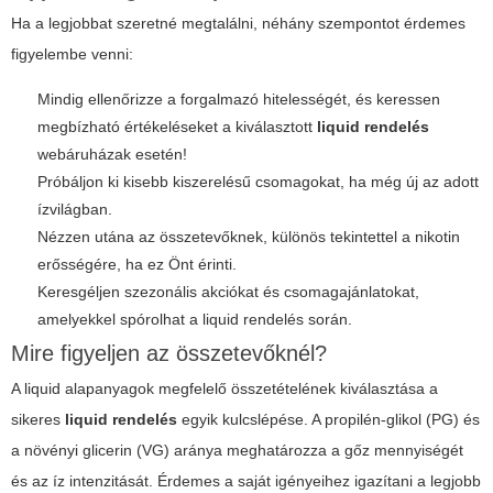
Ha a legjobbat szeretné megtalálni, néhány szempontot érdemes
figyelembe venni:
Mindig ellenőrizze a forgalmazó hitelességét, és keressen
megbízható értékeléseket a kiválasztott
liquid rendelés
webáruházak esetén!
Próbáljon ki kisebb kiszerelésű csomagokat, ha még új az adott
ízvilágban.
Nézzen utána az összetevőknek, különös tekintettel a nikotin
erősségére, ha ez Önt érinti.
Keresgéljen szezonális akciókat és csomagajánlatokat,
amelyekkel spórolhat a
liquid rendelés
során.
Mire figyeljen az összetevőknél?
A liquid alapanyagok megfelelő összetételének kiválasztása a
sikeres
liquid rendelés
egyik kulcslépése. A propilén-glikol (PG) és
a növényi glicerin (VG) aránya meghatározza a gőz mennyiségét
és az íz intenzitását. Érdemes a saját igényeihez igazítani a legjobb