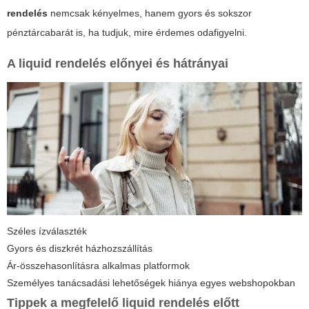
rendelés
nemcsak kényelmes, hanem gyors és sokszor
pénztárcabarát is, ha tudjuk, mire érdemes odafigyelni.
A
liquid rendelés
előnyei és hátrányai
Széles ízválaszték
Gyors és diszkrét házhozszállítás
Ár-összehasonlításra alkalmas platformok
Személyes tanácsadási lehetőségek hiánya egyes webshopokban
Tippek a megfelelő
liquid rendelés
előtt