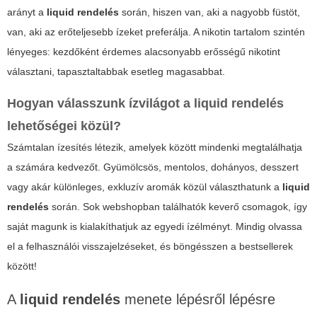
arányt a
liquid rendelés
során, hiszen van, aki a nagyobb füstöt,
van, aki az erőteljesebb ízeket preferálja. A nikotin tartalom szintén
lényeges: kezdőként érdemes alacsonyabb erősségű nikotint
választani, tapasztaltabbak esetleg magasabbat.
Hogyan válasszunk ízvilágot a liquid rendelés
lehetőségei közül?
Számtalan ízesítés létezik, amelyek között mindenki megtalálhatja
a számára kedvezőt. Gyümölcsös, mentolos, dohányos, desszert
vagy akár különleges, exkluzív aromák közül választhatunk a
liquid
rendelés
során. Sok webshopban találhatók keverő csomagok, így
saját magunk is kialakíthatjuk az egyedi ízélményt. Mindig olvassa
el a felhasználói visszajelzéseket, és böngésszen a bestsellerek
között!
A
liquid rendelés
menete lépésről lépésre