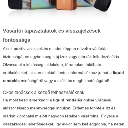
Vásárlói tapasztalatok és visszajelzések
fontossága
A sok pozitív visszajelzés mindenképpen növeli a vásárlás
biztonságát és egyben segíti új ízek vagy márkák felfedezését is.
Olvassa el a közösségi oldalakon, fórumokon található
értékeléseket, hiszen ezekből fontos információkhoz juthat a
liquid
rendelés
minőségéről vagy a szállítás megbízhatóságáról!
Okos tanácsok a kezdő felhasználóknak
Ha most kezd ismerkedni a
liquid rendelés
online világával,
először kisebb mennyiséggel induljon! Érdemes többféle ízt és
márkát kipróbálni mielőtt nagyobb tételben vásárolna. Figyelje a
visszaküldési lehetőségeket, így akkor sem kell aggódnia, ha netán