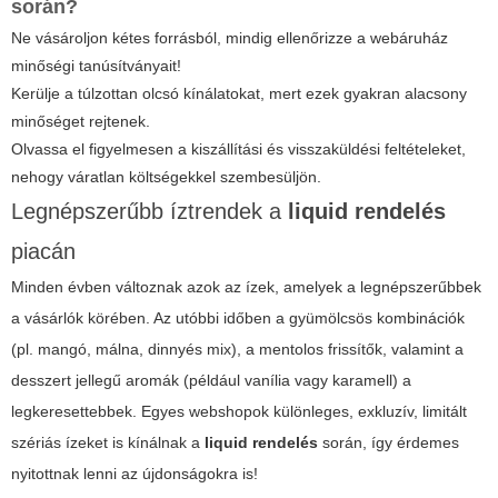
során?
Ne vásároljon kétes forrásból, mindig ellenőrizze a webáruház
minőségi tanúsítványait!
Kerülje a túlzottan olcsó kínálatokat, mert ezek gyakran alacsony
minőséget rejtenek.
Olvassa el figyelmesen a kiszállítási és visszaküldési feltételeket,
nehogy váratlan költségekkel szembesüljön.
Legnépszerűbb íztrendek a
liquid rendelés
piacán
Minden évben változnak azok az ízek, amelyek a legnépszerűbbek
a vásárlók körében. Az utóbbi időben a gyümölcsös kombinációk
(pl. mangó, málna, dinnyés mix), a mentolos frissítők, valamint a
desszert jellegű aromák (például vanília vagy karamell) a
legkeresettebbek. Egyes webshopok különleges, exkluzív, limitált
szériás ízeket is kínálnak a
liquid rendelés
során, így érdemes
nyitottnak lenni az újdonságokra is!