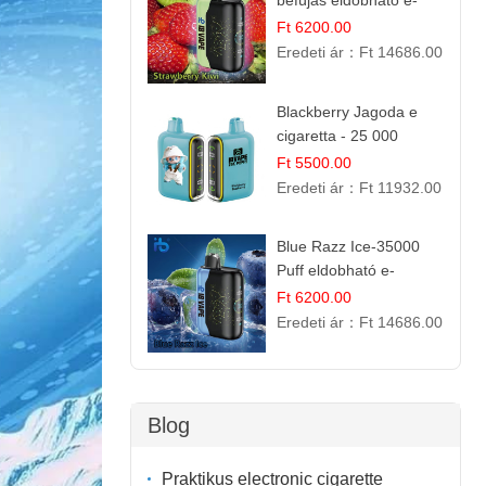
befújás eldobható e-
cigaretta
Ft 6200.00
Eredeti ár：
Ft 14686.00
Blackberry Jagoda e
cigaretta - 25 000
szívás
Ft 5500.00
Eredeti ár：
Ft 11932.00
Blue Razz Ice-35000
Puff eldobható e-
cigaretta
Ft 6200.00
Eredeti ár：
Ft 14686.00
Blog
Praktikus electronic cigarette