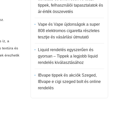
tippek, felhasználói tapasztalatok és
ár-érték összevetés
oz.
Vape és Vape újdonságok a super
808 elektromos cigaretta részletes
tesztje és vásárlási útmutató
 íz, a
 textúra és
Liquid rendelés egyszerűen és
ek érezhetik
gyorsan – Tippek a legjobb liquid
rendelés kiválasztásához
IBvape tippek és akciók Szeged,
IBvape e cigi szeged bolt és online
rendelés