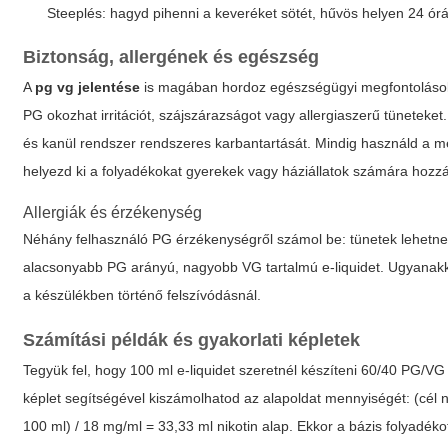
Steeplés: hagyd pihenni a keveréket sötét, hűvös helyen 24 ór
Biztonság, allergének és egészség
A
pg vg jelentése
is magában hordoz egészségügyi megfontolásoka
PG okozhat irritációt, szájszárazságot vagy allergiaszerű tüneteket
és kanül rendszer rendszeres karbantartását. Mindig használd a me
helyezd ki a folyadékokat gyerekek vagy háziállatok számára hozzá
Allergiák és érzékenység
Néhány felhasználó PG érzékenységről számol be: tünetek lehetnek
alacsonyabb PG arányú, nagyobb VG tartalmú e-liquidet. Ugyanakko
a készülékben történő felszívódásnál.
Számítási példák és gyakorlati képletek
Tegyük fel, hogy 100 ml e-liquidet szeretnél készíteni 60/40 PG/VG
képlet segítségével kiszámolhatod az alapoldat mennyiségét: (cél ni
100 ml) / 18 mg/ml = 33,33 ml nikotin alap. Ekkor a bázis folyadék