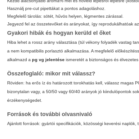
Kezdd alacsonyabb aroma% mel és növeld lépésről lépésre (kóstol
Használj pre-cut pipettákat a pontos adagoláshoz.
Megfelelő tárolás: sötét, hűvös helyen, légmentes zárással.
Jegyezd fel az összetevőket és arányokat, így reprodukálhatóak 
Gyakori hibák és hogyan kerüld el őket
Hiba lehet a rossz arány választása (túl vékony folyadék vastag t
a nem kompatibilis porlasztó alkalmazása. A megfelelő előkészítés
alkalmazd a
pg vg jelentése
ismeretét a biztonságos és élvezetes
Összefoglaló: mikor mit válassz?
Röviden: ha erős íz és határozott torokhatás kell, válassz magas P
bizonytalan vagy, a 50/50 vagy 60/40 arányok jó kiindulópontok sok 
érzékenységedet.
Források és további olvasnivaló
Ajánlott források: gyártói specifikációk, közösségi keverési naplók