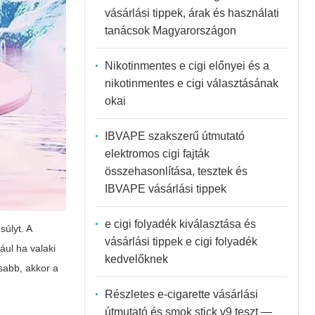
vásárlási tippek, árak és használati
tanácsok Magyarországon
Nikotinmentes e cigi előnyei és a
nikotinmentes e cigi választásának
okai
IBVAPE szakszerű útmutató
elektromos cigi fajták
összehasonlítása, tesztek és
IBVAPE vásárlási tippek
e cigi folyadék kiválasztása és
úlyt. A
vásárlási tippek e cigi folyadék
ául ha valaki
kedvelőknek
sabb, akkor a
Részletes e-cigarette vásárlási
útmutató és smok stick v9 teszt —