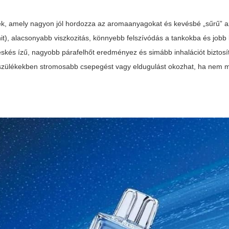
dék, amely nagyon jól hordozza az aromaanyagokat és kevésbé „sűrű” a
hit), alacsonyabb viszkozitás, könnyebb felszívódás a tankokba és jobb 
eskés ízű, nagyobb párafelhőt eredményez és simább inhalációt biztosí
zülékekben stromosabb csepegést vagy eldugulást okozhat, ha nem m