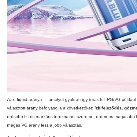
Az e-liquid aránya — amelyet gyakran így írnak fel: PG/VG példáu
választott arány befolyásolja a következőket:
ízkifejeződés
,
gőzm
erősebb ízt és markáns torokhatást szeretne, érdemes magasabb PG
magas VG arány lesz a jobb választás.