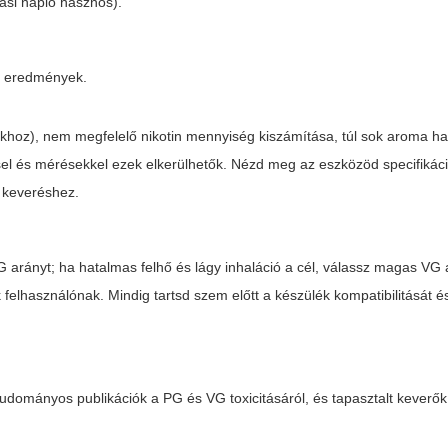
ási napló hasznos).
az eredmények.
ankhoz), nem megfelelő nikotin mennyiség kiszámítása, túl sok aroma h
sel és mérésekkel ezek elkerülhetők. Nézd meg az eszközöd specifikáció
 keveréshez.
G arányt; ha hatalmas felhő és lágy inhaláció a cél, válassz magas VG 
felhasználónak. Mindig tartsd szem előtt a készülék kompatibilitását és
, tudományos publikációk a PG és VG toxicitásáról, és tapasztalt keverő