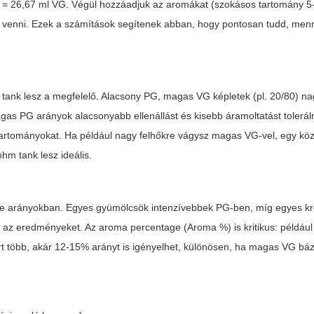
7 = 26,67 ml VG. Végül hozzáadjuk az aromákat (szokásos tartomány 5
e venni. Ezek a számítások segítenek abban, hogy pontosan tudd, men
gy tank lesz a megfelelő. Alacsony PG, magas VG képletek (pl. 20/80) n
agas PG arányok alacsonyabb ellenállást és kisebb áramoltatást tolerá
watt-tartományokat. Ha például nagy felhőkre vágysz magas VG-vel, egy 
m tank lesz ideális.
se
arányokban. Egyes gyümölcsök intenzívebbek PG-ben, míg egyes 
 az eredményeket. Az aroma percentage (Aroma %) is kritikus: példáu
rt több, akár 12-15% arányt is igényelhet, különösen, ha magas VG báz