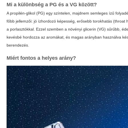
Mi a különbség a PG és a VG között?
A propilén-glikol (PG) egy színtelen, majdnem semleges ízű folya
főbb jellemzői: jó ízhordozó képesség, erősebb torokhatás (throat 
a porlasztókkal. Ezzel szemben a növényi glicerin (VG) sűrűbb, éd
kevésbé hordozza az aromákat, és magas arányban használva kés
berendezés.
Miért fontos a helyes arány?