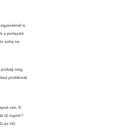
 egyeseknél a
ti a porlasztó
 és soha ne
 próbálj meg
ldául problémát
lapod van. A
át (6 mg/ml *
 PG és VG