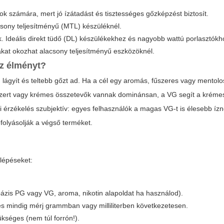
k számára, mert jó ízátadást és tisztességes gőzképzést biztosít.
acsony teljesítményű (MTL) készüléknél.
k. Ideális direkt tüdő (DL) készülékekhez és nagyobb wattú porlasztókh
ákat okozhat alacsony teljesítményű eszközöknél.
az élményt?
G lágyít és teltebb gőzt ad. Ha a cél egy aromás, fűszeres vagy mentolos
szert vagy krémes összetevők vannak dominánsan, a VG segít a krémes
érzékelés szubjektív: egyes felhasználók a magas VG-t is élesebb ízn
folyásolják a végső terméket.
 lépéseket:
is PG vagy VG, aroma, nikotin alapoldat ha használod).
, és mindig mérj grammban vagy milliliterben következetesen.
kséges (nem túl forrón!).