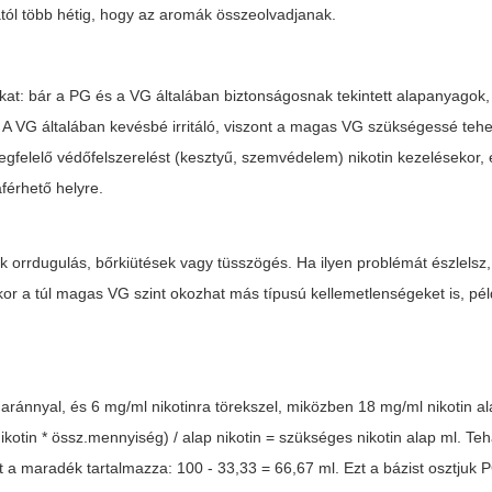
ától több hétig, hogy az aromák összeolvadjanak.
t: bár a PG és a VG általában biztonságosnak tekintett alapanyagok,
. A VG általában kevésbé irritáló, viszont a magas VG szükségessé tehe
gfelelő védőfelszerelést (kesztyű, szemvédelem) nikotin kezelésekor,
férhető helyre.
 orrdugulás, bőrkiütések vagy tüsszögés. Ha ilyen problémát észlelsz,
r a túl magas VG szint okozhat más típusú kellemetlenségeket is, pé
 aránnyal, és 6 mg/ml nikotinra törekszel, miközben 18 mg/ml nikotin a
kotin * össz.mennyiség) / alap nikotin = szükséges nikotin alap ml. Teh
ot a maradék tartalmazza: 100 - 33,33 = 66,67 ml. Ezt a bázist osztjuk