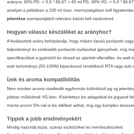
arányra: 60% PG -> 0,6 * 66,67 = 40 ml PG, 40% VG -> 0,4 * 66,6
amelyet a példában a 100 ml össz. mennyiségében kell figyelemb
jelentése
szempontjából releváns bázist kell vásárolnod.
Hogyan válassz készüléket az arányhoz?
A kiválasztott arány befolyásolja, hogy milyen típusú porlasztó va
teljesítményt és szélesebb porlasztó-nyílásokat igényelnek, míg m
specifikációkat a gyártótól és olvasd az ajánlott ellenállás- és 
watt tartományú (50-100W) biparásszal rendelkező RTA vagy sub-oh
Ízek és aroma kompatibilitás
Nem minden aroma viselkedik egyformán különböző
pg vg jelenté
jobban működnek VG-ben. Kísérletezz kis adagokkal és jegyezd fel
menta arcom 5%-nál is kis stikliket adhat, míg egy komplex dessze
Tippek a jobb eredményekért
Mindig használj tiszta, száraz eszközöket és mérőeszközöket.