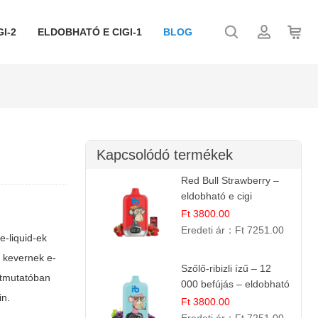
I-2
ELDOBHATÓ E CIGI-1
BLOG
Kapcsolódó termékek
Red Bull Strawberry –
eldobható e cigi
Ft 3800.00
Eredeti ár：
Ft 7251.00
e-liquid-ek
g kevernek e-
Szőlő-ribizli ízű – 12
útmutatóban
000 befújás – eldobható
in.
e cigi
Ft 3800.00