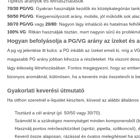
Tipikus arányok és felhasználásuk
70/30 PG/VG
: Gyakran használják kezdők és középkategóriás tanko
50/50 PG/VG
: Kiegyensúlyozott arány, mobilis, jól működik sok al
30/70 PG/VG
vagy
20/80
: Nagyon lágy inhaláció és hatalmas felhő
100% VG
: Ritkán használják tisztán, mert nagyon sűrű és problém
Hogyan befolyásolja a PG/VG arány az ízeket és 
A
pg vg jelentése
itt kulcs: a PG inkább az ízeket emeli ki, míg a V
magasabb PG arány jobban kihozza a részleteket. Ha viszont des
lágy édesség létrehozásában. Fontos megjegyezni, hogy az emberi 
bizonyos aromáknál, különösen, ha a keverés más összetevői is be
Gyakorlati keverési útmutató
Ha otthon szeretnél e-liquidet készíteni, kövesd az alábbi általános
Tisztázd a cél arányt (pl. 50/50 vagy 30/70).
Számold ki a szükséges mennyiséget minden komponensből (báz
Használj pontos mérőeszközöket (spritzi, pipetta, szilikoncső)
Keverd össze alaposan, rázással és óvatos melegítéssel ha szü