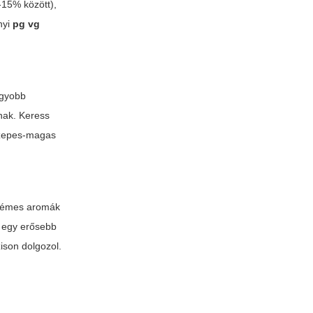
-15% között),
nyi
pg vg
agyobb
lnak. Keress
közepes-magas
krémes aromák
l egy erősebb
ison dolgozol.