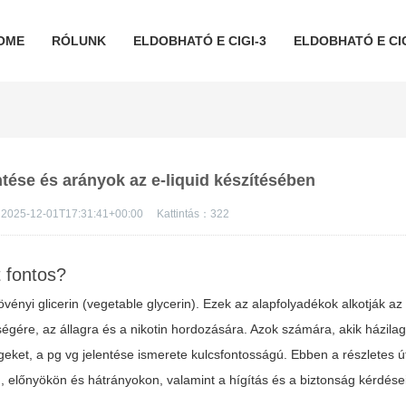
OME
RÓLUNK
ELDOBHATÓ E CIGI-3
ELDOBHATÓ E CIG
tése és arányok az e-liquid készítésében
2025-12-01T17:31:41+00:00
Kattintás：
322
 fontos?
vényi glicerin (vegetable glycerin). Ezek az alapfolyadékok alkotják az 
égére, az állagra és a nikotin hordozására. Azok számára, akik házila
égeket, a
pg vg jelentése
ismerete kulcsfontosságú. Ebben a részletes 
, előnyökön és hátrányokon, valamint a hígítás és a biztonság kérdése