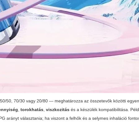
l 50/50, 70/30 vagy 20/80 — meghatározza az összetevők közötti egyens
ennyiség
,
torokhatás
,
viszkozitás
és a készülék kompatibilitása. Péld
 arányt választania; ha viszont a felhők és a selymes inhaláció fonto