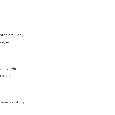
asználata, vagy
it, és
arányt. Ha
 a saját
k tanácsai. A
pg