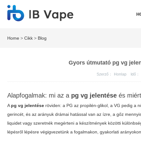
H
Home
>
Cikk
>
Blog
Gyors útmutató pg vg jelen
Szerző：
Honlap
Idő：
Alapfogalmak: mi az a
pg vg jelentése
és miért
A
pg vg jelentése
röviden: a PG az propilén-glikol, a VG pedig a nö
gerincét, és az arányuk drámai hatással van az ízre, a gőz mennyis
liquidet vagy szeretnék megérteni a készítmények közötti különbs
lépésről lépésre végigvezetünk a fogalmakon, gyakorlati arányokon