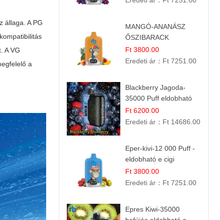
Eredeti ár：
Ft 7251.00
z állaga. A PG
MANGÓ-ANANÁSZ
kompatibilitás
ŐSZIBARACK
elektromos cigi – 12
Ft 3800.00
t. A VG
000 befújás
Eredeti ár：
Ft 7251.00
egfelelő a
Blackberry Jagoda-
35000 Puff eldobható
vape
Ft 6200.00
Eredeti ár：
Ft 14686.00
Eper-kivi-12 000 Puff -
eldobható e cigi
Ft 3800.00
Eredeti ár：
Ft 7251.00
Epres Kiwi-35000