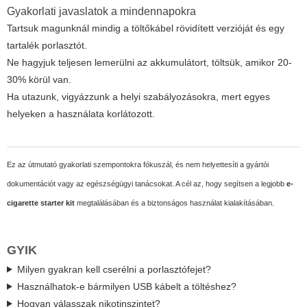
Gyakorlati javaslatok a mindennapokra
Tartsuk magunknál mindig a töltőkábel rövidített verzióját és egy
tartalék porlasztót.
Ne hagyjuk teljesen lemerülni az akkumulátort, töltsük, amikor 20-
30% körül van.
Ha utazunk, vigyázzunk a helyi szabályozásokra, mert egyes
helyeken a használata korlátozott.
Ez az útmutató gyakorlati szempontokra fókuszál, és nem helyettesíti a gyártói
dokumentációt vagy az egészségügyi tanácsokat. A cél az, hogy segítsen a legjobb
e-
cigarette starter kit
megtalálásában és a biztonságos használat kialakításában.
GYIK
Milyen gyakran kell cserélni a porlasztófejet?
Használhatok-e bármilyen USB kábelt a töltéshez?
Hogyan válasszak nikotinszintet?