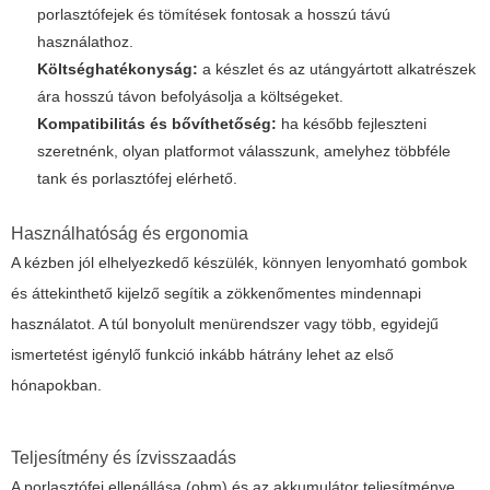
porlasztófejek és tömítések fontosak a hosszú távú
használathoz.
Költséghatékonyság:
a készlet és az utángyártott alkatrészek
ára hosszú távon befolyásolja a költségeket.
Kompatibilitás és bővíthetőség:
ha később fejleszteni
szeretnénk, olyan platformot válasszunk, amelyhez többféle
tank és porlasztófej elérhető.
Használhatóság és ergonomia
A kézben jól elhelyezkedő készülék, könnyen lenyomható gombok
és áttekinthető kijelző segítik a zökkenőmentes mindennapi
használatot. A túl bonyolult menürendszer vagy több, egyidejű
ismertetést igénylő funkció inkább hátrány lehet az első
hónapokban.
Teljesítmény és ízvisszaadás
A porlasztófej ellenállása (ohm) és az akkumulátor teljesítménye