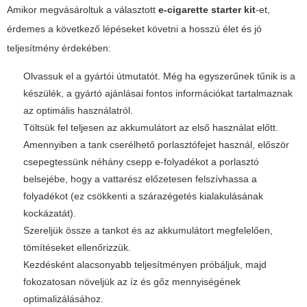
Amikor megvásároltuk a választott
e-cigarette starter kit
-et,
érdemes a következő lépéseket követni a hosszú élet és jó
teljesítmény érdekében:
Olvassuk el a gyártói útmutatót. Még ha egyszerűnek tűnik is a
készülék, a gyártó ajánlásai fontos információkat tartalmaznak
az optimális használatról.
Töltsük fel teljesen az akkumulátort az első használat előtt.
Amennyiben a tank cserélhető porlasztófejet használ, először
csepegtessünk néhány csepp e-folyadékot a porlasztó
belsejébe, hogy a vattarész előzetesen felszívhassa a
folyadékot (ez csökkenti a szárazégetés kialakulásának
kockázatát).
Szereljük össze a tankot és az akkumulátort megfelelően,
tömítéseket ellenőrizzük.
Kezdésként alacsonyabb teljesítményen próbáljuk, majd
fokozatosan növeljük az íz és gőz mennyiségének
optimalizálásához.