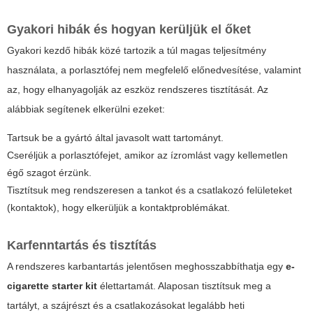
Gyakori hibák és hogyan kerüljük el őket
Gyakori kezdő hibák közé tartozik a túl magas teljesítmény
használata, a porlasztófej nem megfelelő előnedvesítése, valamint
az, hogy elhanyagolják az eszköz rendszeres tisztítását. Az
alábbiak segítenek elkerülni ezeket:
Tartsuk be a gyártó által javasolt watt tartományt.
Cseréljük a porlasztófejet, amikor az ízromlást vagy kellemetlen
égő szagot érzünk.
Tisztítsuk meg rendszeresen a tankot és a csatlakozó felületeket
(kontaktok), hogy elkerüljük a kontaktproblémákat.
Karfenntartás és tisztítás
A rendszeres karbantartás jelentősen meghosszabbíthatja egy
e-
cigarette starter kit
élettartamát. Alaposan tisztítsuk meg a
tartályt, a szájrészt és a csatlakozásokat legalább heti