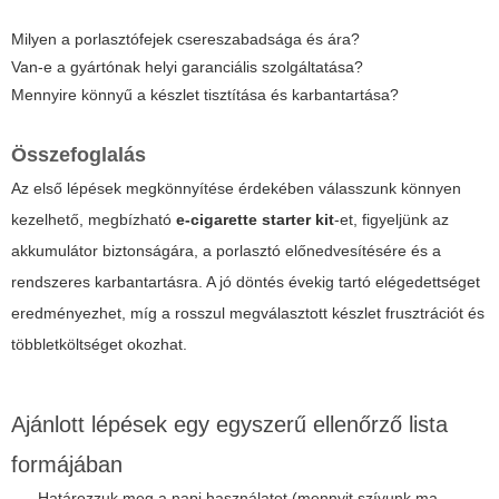
Milyen a porlasztófejek csereszabadsága és ára?
Van-e a gyártónak helyi garanciális szolgáltatása?
Mennyire könnyű a készlet tisztítása és karbantartása?
Összefoglalás
Az első lépések megkönnyítése érdekében válasszunk könnyen
kezelhető, megbízható
e-cigarette starter kit
-et, figyeljünk az
akkumulátor biztonságára, a porlasztó előnedvesítésére és a
rendszeres karbantartásra. A jó döntés évekig tartó elégedettséget
eredményezhet, míg a rosszul megválasztott készlet frusztrációt és
többletköltséget okozhat.
Ajánlott lépések egy egyszerű ellenőrző lista
formájában
Határozzuk meg a napi használatot (mennyit szívunk ma