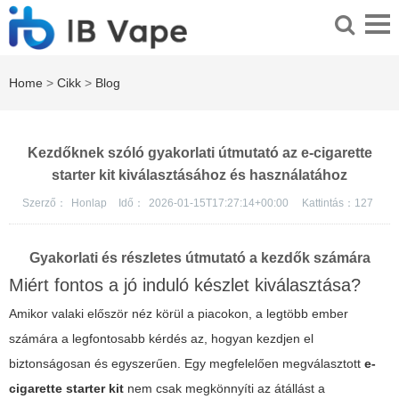
Home
>
Cikk
>
Blog
Kezdőknek szóló gyakorlati útmutató az e-cigarette
starter kit kiválasztásához és használatához
Szerző：
Honlap
Idő：
2026-01-15T17:27:14+00:00
Kattintás：
127
Gyakorlati és részletes útmutató a kezdők számára
Miért fontos a jó induló készlet kiválasztása?
Amikor valaki először néz körül a piacokon, a legtöbb ember
számára a legfontosabb kérdés az, hogyan kezdjen el
biztonságosan és egyszerűen. Egy megfelelően megválasztott
e-
cigarette starter kit
nem csak megkönnyíti az átállást a