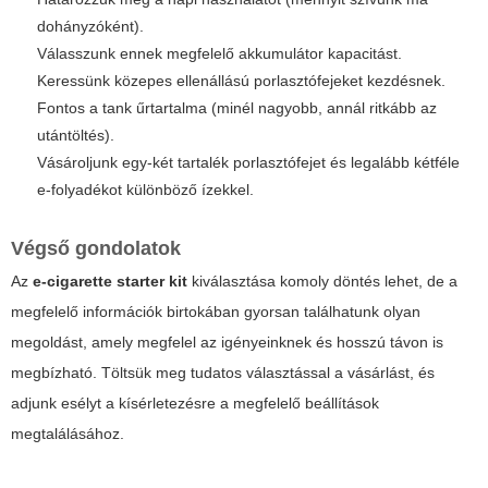
dohányzóként).
Válasszunk ennek megfelelő akkumulátor kapacitást.
Keressünk közepes ellenállású porlasztófejeket kezdésnek.
Fontos a tank űrtartalma (minél nagyobb, annál ritkább az
utántöltés).
Vásároljunk egy-két tartalék porlasztófejet és legalább kétféle
e-folyadékot különböző ízekkel.
Végső gondolatok
Az
e-cigarette starter kit
kiválasztása komoly döntés lehet, de a
megfelelő információk birtokában gyorsan találhatunk olyan
megoldást, amely megfelel az igényeinknek és hosszú távon is
megbízható. Töltsük meg tudatos választással a vásárlást, és
adjunk esélyt a kísérletezésre a megfelelő beállítások
megtalálásához.