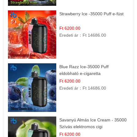
Strawberry Ice -35000 Puff e-füst
Ft 6200.00
Eredeti ár：
Ft 14686.00
Blue Razz Ice-35000 Puff
eldobható e-cigaretta
Ft 6200.00
Eredeti ár：
Ft 14686.00
Savanyú Almás Ice Cream - 35000
Szívás elektromos cigi
Ft 6200.00