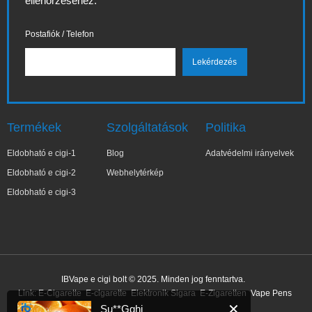
ellenőrzéséhez.
Postafiók / Telefon
Termékek
Szolgáltatások
Politika
Eldobható e cigi-1
Blog
Adatvédelmi irányelvek
Eldobható e cigi-2
Webhelytérkép
Eldobható e cigi-3
✕
Su**Gghj
IBVape e cigi bolt © 2025. Minden jog fenntartva.
Nemrég vásárolt
Link:
E-Cigarette
E-cigarette
Elektronik Sigara
E-Zigaretten
Vape Pens