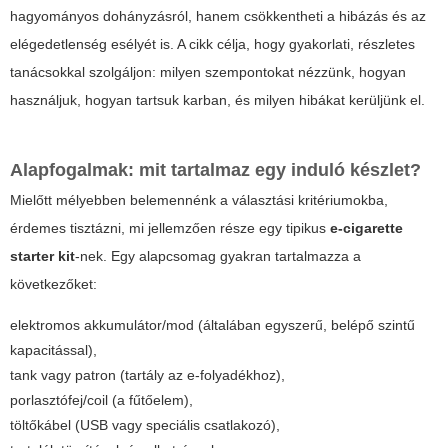
hagyományos dohányzásról, hanem csökkentheti a hibázás és az
elégedetlenség esélyét is. A cikk célja, hogy gyakorlati, részletes
tanácsokkal szolgáljon: milyen szempontokat nézzünk, hogyan
használjuk, hogyan tartsuk karban, és milyen hibákat kerüljünk el.
Alapfogalmak: mit tartalmaz egy induló készlet?
Mielőtt mélyebben belemennénk a választási kritériumokba,
érdemes tisztázni, mi jellemzően része egy tipikus
e-cigarette
starter kit
-nek. Egy alapcsomag gyakran tartalmazza a
következőket:
elektromos akkumulátor/mod (általában egyszerű, belépő szintű
kapacitással),
tank vagy patron (tartály az e-folyadékhoz),
porlasztófej/coil (a fűtőelem),
töltőkábel (USB vagy speciális csatlakozó),