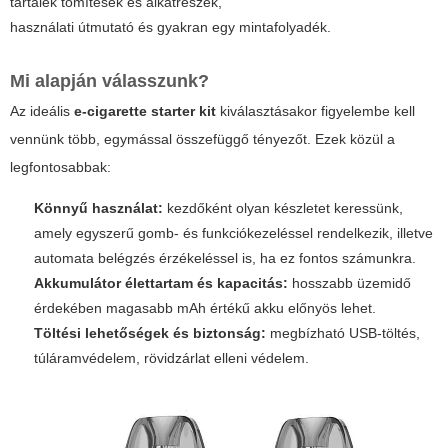
tartalék tömítések és alkatrészek,
használati útmutató és gyakran egy mintafolyadék.
Mi alapján válasszunk?
Az ideális
e-cigarette starter kit
kiválasztásakor figyelembe kell
vennünk több, egymással összefüggő tényezőt. Ezek közül a
legfontosabbak:
Könnyű használat:
kezdőként olyan készletet keressünk,
amely egyszerű gomb- és funkciókezeléssel rendelkezik, illetve
automata belégzés érzékeléssel is, ha ez fontos számunkra.
Akkumulátor élettartam és kapacitás:
hosszabb üzemidő
érdekében magasabb mAh értékű akku előnyös lehet.
Töltési lehetőségek és biztonság:
megbízható USB-töltés,
túláramvédelem, rövidzárlat elleni védelem.