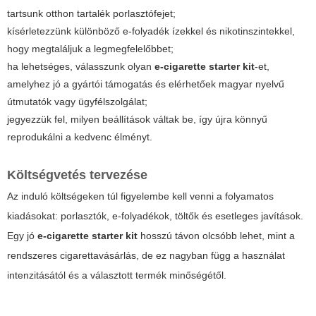
tartsunk otthon tartalék porlasztófejet;
kísérletezzünk különböző e-folyadék ízekkel és nikotinszintekkel,
hogy megtaláljuk a legmegfelelőbbet;
ha lehetséges, válasszunk olyan
e-cigarette starter kit
-et,
amelyhez jó a gyártói támogatás és elérhetőek magyar nyelvű
útmutatók vagy ügyfélszolgálat;
jegyezzük fel, milyen beállítások váltak be, így újra könnyű
reprodukálni a kedvenc élményt.
Költségvetés tervezése
Az induló költségeken túl figyelembe kell venni a folyamatos
kiadásokat: porlasztók, e-folyadékok, töltők és esetleges javítások.
Egy jó
e-cigarette starter kit
hosszú távon olcsóbb lehet, mint a
rendszeres cigarettavásárlás, de ez nagyban függ a használat
intenzitásától és a választott termék minőségétől.