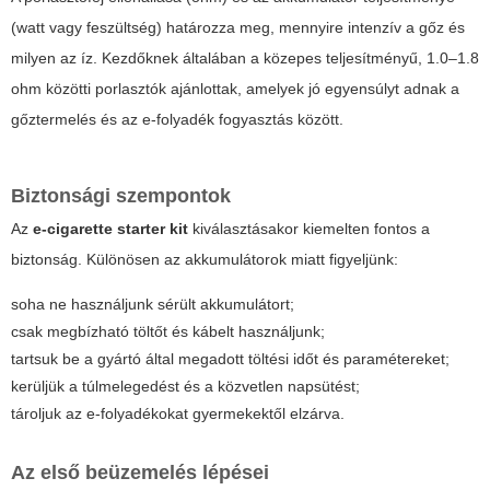
(watt vagy feszültség) határozza meg, mennyire intenzív a gőz és
milyen az íz. Kezdőknek általában a közepes teljesítményű, 1.0–1.8
ohm közötti porlasztók ajánlottak, amelyek jó egyensúlyt adnak a
gőztermelés és az e-folyadék fogyasztás között.
Biztonsági szempontok
Az
e-cigarette starter kit
kiválasztásakor kiemelten fontos a
biztonság. Különösen az akkumulátorok miatt figyeljünk:
soha ne használjunk sérült akkumulátort;
csak megbízható töltőt és kábelt használjunk;
tartsuk be a gyártó által megadott töltési időt és paramétereket;
kerüljük a túlmelegedést és a közvetlen napsütést;
tároljuk az e-folyadékokat gyermekektől elzárva.
Az első beüzemelés lépései