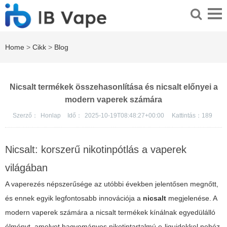
Home
>
Cikk
>
Blog
Nicsalt termékek összehasonlítása és nicsalt előnyei a
modern vaperek számára
Szerző：
Honlap
Idő：
2025-10-19T08:48:27+00:00
Kattintás：
189
Nicsalt: korszerű nikotinpótlás a vaperek
világában
A vaperezés népszerűsége az utóbbi években jelentősen megnőtt,
és ennek egyik legfontosabb innovációja a
nicsalt
megjelenése. A
modern vaperek számára a nicsalt termékek kínálnak egyedülálló
élményt, amelyet hagyományos nikotintartalmú e-liquidekkel nehéz