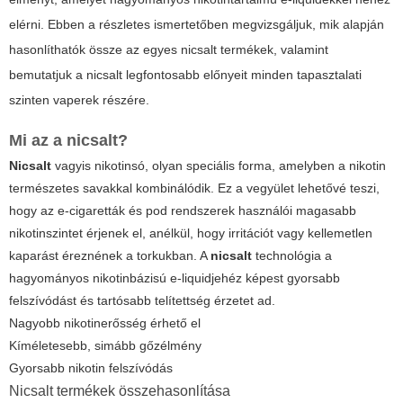
elérni. Ebben a részletes ismertetőben megvizsgáljuk, mik alapján
hasonlíthatók össze az egyes nicsalt termékek, valamint
bemutatjuk a
nicsalt
legfontosabb előnyeit minden tapasztalati
szinten vaperek részére.
Mi az a nicsalt?
Nicsalt
vagyis nikotinsó, olyan speciális forma, amelyben a nikotin
természetes savakkal kombinálódik. Ez a vegyület lehetővé teszi,
hogy az e-cigaretták és pod rendszerek használói magasabb
nikotinszintet érjenek el, anélkül, hogy irritációt vagy kellemetlen
kaparást éreznének a torkukban. A
nicsalt
technológia a
hagyományos nikotinbázisú e-liquidjehéz képest gyorsabb
felszívódást és tartósabb telítettség érzetet ad.
Nagyobb nikotinerősség érhető el
Kíméletesebb, simább gőzélmény
Gyorsabb nikotin felszívódás
Nicsalt termékek összehasonlítása