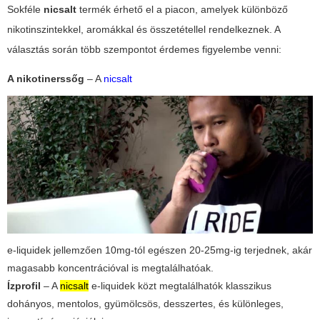
Sokféle
nicsalt
termék érhető el a piacon, amelyek különböző
nikotinszintekkel, aromákkal és összetétellel rendelkeznek. A
választás során több szempontot érdemes figyelembe venni:
A nikotinerssőg
– A
nicsalt
e-liquidek jellemzően 10mg-tól egészen 20-25mg-ig terjednek, akár
magasabb koncentrációval is megtalálhatóak.
Ízprofil
– A
nicsalt
e-liquidek közt megtalálhatók klasszikus
dohányos, mentolos, gyümölcsös, desszertes, és különleges,