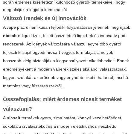
során érdemes kísérletezni különböző gyártók termékeivel, hogy
megtaláljuk a legjobb kombinációt.
Változó trendek és új innovációk
A vape piac dinamikusan fejlődik, folyamatosan jelennek meg újabb
nicsalt
e-liquid ízek, fejlett összetételű liquid-ek és innovatív pod
rendszerek. Az igények változására válaszul egyre több gyártó
fejleszti ki saját egyedi
nicsalt
vegyes formuláját, amelyek
hosszabb ideig biztosítják a kiegyensúlyozott nikotinbevitelt. Ennek
eredményeként a modern vaperek széles skálából választhatnak,
legyen szó akár az erősebb vagy enyhébb nikotin hatásról, frissítő
mentolos vagy fűszeres ízekről.
Összefoglalás: miért érdemes nicsalt terméket
választani?
A
nicsalt
termékek gyors, sima hatást, könnyű kezelhetőséget,
sokoldalú ízválasztékot és a modern életstílushoz illeszkedő,