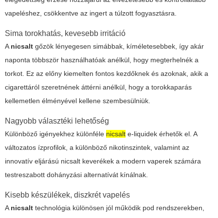
vapeléshez, csökkentve az ingert a túlzott fogyasztásra.
Sima torokhatás, kevesebb irritáció
A
nicsalt
gőzök lényegesen simábbak, kíméletesebbek, így akár
naponta többször használhatóak anélkül, hogy megterhelnék a
torkot. Ez az előny kiemelten fontos kezdőknek és azoknak, akik a
cigarettáról szeretnének áttérni anélkül, hogy a torokkaparás
kellemetlen élményével kellene szembesülniük.
Nagyobb választéki lehetőség
Különböző igényekhez különféle
nicsalt
e-liquidek érhetők el. A
változatos ízprofilok, a különböző nikotinszintek, valamint az
innovatív eljárású nicsalt keverékek a modern vaperek számára
testreszabott dohányzási alternatívát kínálnak.
Kisebb készülékek, diszkrét vapelés
A
nicsalt
technológia különösen jól működik pod rendszerekben,