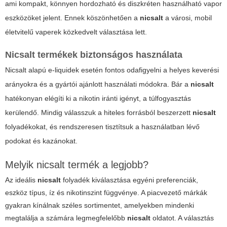
ami kompakt, könnyen hordozható és diszkréten használható vapor
eszközöket jelent. Ennek köszönhetően a
nicsalt
a városi, mobil
életvitelű vaperek közkedvelt választása lett.
Nicsalt termékek biztonságos használata
Nicsalt alapú e-liquidek esetén fontos odafigyelni a helyes keverési
arányokra és a gyártói ajánlott használati módokra. Bár a
nicsalt
hatékonyan elégíti ki a nikotin iránti igényt, a túlfogyasztás
kerülendő. Mindig válasszuk a hiteles forrásból beszerzett
nicsalt
folyadékokat, és rendszeresen tisztítsuk a használatban lévő
podokat és kazánokat.
Melyik nicsalt termék a legjobb?
Az ideális
nicsalt
folyadék kiválasztása egyéni preferenciák,
eszköz típus, íz és nikotinszint függvénye. A piacvezető márkák
gyakran kínálnak széles sortimentet, amelyekben mindenki
megtalálja a számára legmegfelelőbb
nicsalt
oldatot. A választás