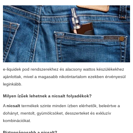
e-liquidek pod rendszerekhez és alacsony wattos készülékekhez
ajánlottak, mivel a magasabb nikotintartalom ezekben érvényesül
leginkább.
Milyen ízűek lehetnek a nicsalt folyadékok?
A
nicsalt
termékek szinte minden ízben elérhetők, beleértve a
dohányt, mentolt, gyümölcsöket, desszerteket és exkluzív
kombinációkat.
Biztonságosabb a nicsalt?