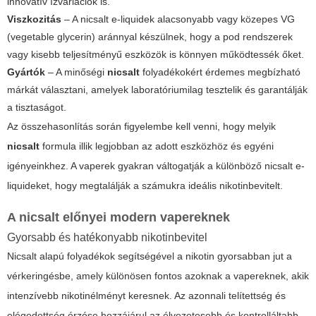
innovatív ízvariációk is.
Viszkozitás
– A nicsalt e-liquidek alacsonyabb vagy közepes VG
(vegetable glycerin) aránnyal készülnek, hogy a pod rendszerek
vagy kisebb teljesítményű eszközök is könnyen működtessék őket.
Gyártók
– A minőségi
nicsalt
folyadékokért érdemes megbízható
márkát választani, amelyek laboratóriumilag tesztelik és garantálják
a tisztaságot.
Az összehasonlítás során figyelembe kell venni, hogy melyik
nicsalt
formula illik legjobban az adott eszközhöz és egyéni
igényeinkhez. A vaperek gyakran váltogatják a különböző
nicsalt
e-
liquideket, hogy megtalálják a számukra ideális nikotinbevitelt.
A nicsalt előnyei modern vapereknek
Gyorsabb és hatékonyabb nikotinbevitel
Nicsalt alapú folyadékok segítségével a nikotin gyorsabban jut a
vérkeringésbe, amely különösen fontos azoknak a vapereknek, akik
intenzívebb nikotinélményt keresnek. Az azonnali telítettség és
elégedettség érzése hozzájárul az élvezetesebb és kontrolláltabb