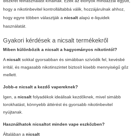
diszkrét felhasználást kínálnak. Ezek az előnyök mindazzal együtt,
hogy a nikotinbevitel kontrolláltabbá válik, hozzájárulnak ahhoz,
hogy egyre többen választják a
nicsalt
alapú e-liquidek
használatát.
Gyakori kérdések a nicsalt termékekről
Miben különbözik a nicsalt a hagyományos nikotintól?
A
nicsalt
sokkal gyorsabban és simábban szívódik fel, kevésbé
irritál, és magasabb nikotinszintet biztosít kisebb mennyiségű gőz
mellett.
Jobb-e nicsalt a kezdő vapereknek?
Igen, a
nicsalt
folyadékok ideálisak kezdőknek, mivel simább
torokhatást, könnyebb áttérést és gyorsabb nikotinbevitel
nyújtanak.
Használhatok nicsaltot minden vape eszközben?
Általában a
nicsalt