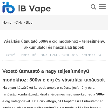
Home
>
Cikk
>
Blog
Vásárlási útmutató 500w e cig modokhoz – teljesítmény,
akkumulátor és használati tippek
Szerző：
Honlap
Idő：
2025-11-26T17:24:30+00:00
Kattintás：
113
Vezető útmutató a nagy teljesítményű
modokhoz: 500w e cig és vásárlási tanácsok
Ha olyan készüléket keresel, amely a csúcsteljesítmény és a
tartósság kombinációját kínálja, érdemes megismerkedned a
500w
e cig
kategóriával. Ez a cikk átfogó, SEO-optimalizált útmutatót ad
azoknak, akik a nagy teljesítményű e-cig modok világába lépnek: