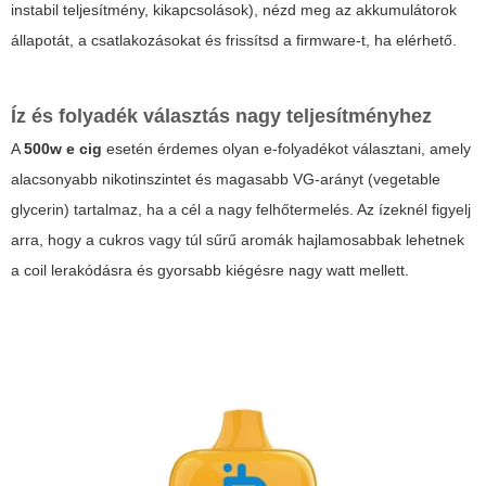
instabil teljesítmény, kikapcsolások), nézd meg az akkumulátorok
állapotát, a csatlakozásokat és frissítsd a firmware-t, ha elérhető.
Íz és folyadék választás nagy teljesítményhez
A
500w e cig
esetén érdemes olyan e-folyadékot választani, amely
alacsonyabb nikotinszintet és magasabb VG-arányt (vegetable
glycerin) tartalmaz, ha a cél a nagy felhőtermelés. Az ízeknél figyelj
arra, hogy a cukros vagy túl sűrű aromák hajlamosabbak lehetnek
a coil lerakódásra és gyorsabb kiégésre nagy watt mellett.