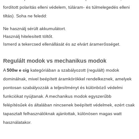
fordított polaritás elleni védelem, túláram- és túlmelegedés elleni
tiltás). Soha ne feledd:
Ne használj sérült akkumulátort.
Használj hitelesített töltőt.
Ismerd a tekercsed ellenállását és az elvárt áramerősséget.
Regulált modok vs mechanikus modok
A
500w e cig
kategóriában a szabályozott (regulált) modok
dominálnak, mivel beépített áramkörökkel rendelkeznek, amelyek
pontosan szabályozzák a teljesítményt és különböző védelmi
funkciókat nyújtanak. A mechanikus modok egyszerűbb
felépítésűek és általában nincsenek beépített védelmek, ezért csak
tapasztalt felhasználóknak ajánlottak, különösen magas watt
használatakor.