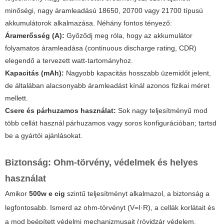
minőségi, nagy áramleadású 18650, 20700 vagy 21700 típusú
akkumulátorok alkalmazása. Néhány fontos tényező:
Áramerősség (A):
Győződj meg róla, hogy az akkumulátor
folyamatos áramleadása (continuous discharge rating, CDR)
elegendő a tervezett watt-tartományhoz.
Kapacitás (mAh):
Nagyobb kapacitás hosszabb üzemidőt jelent,
de általában alacsonyabb áramleadást kínál azonos fizikai méret
mellett.
Csere és párhuzamos használat:
Sok nagy teljesítményű mod
több cellát használ párhuzamos vagy soros konfigurációban; tartsd
be a gyártói ajánlásokat.
Biztonság: Ohm-törvény, védelmek és helyes
használat
Amikor
500w e cig
szintű teljesítményt alkalmazol, a biztonság a
legfontosabb. Ismerd az ohm-törvényt (V=I·R), a cellák korlátait és
a mod beépített védelmi mechanizmusait (rövidzár védelem,