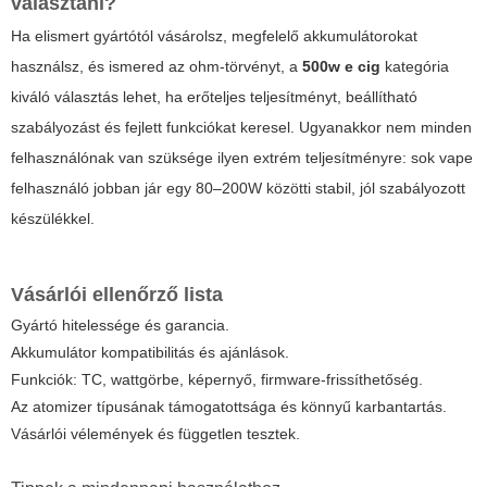
választani?
Ha elismert gyártótól vásárolsz, megfelelő akkumulátorokat
használsz, és ismered az ohm-törvényt, a
500w e cig
kategória
kiváló választás lehet, ha erőteljes teljesítményt, beállítható
szabályozást és fejlett funkciókat keresel. Ugyanakkor nem minden
felhasználónak van szüksége ilyen extrém teljesítményre: sok vape
felhasználó jobban jár egy 80–200W közötti stabil, jól szabályozott
készülékkel.
Vásárlói ellenőrző lista
Gyártó hitelessége és garancia.
Akkumulátor kompatibilitás és ajánlások.
Funkciók: TC, wattgörbe, képernyő, firmware-frissíthetőség.
Az atomizer típusának támogatottsága és könnyű karbantartás.
Vásárlói vélemények és független tesztek.