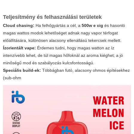
Teljesítmény és felhasználási területek
Cloud chasing:
Ha felhőgyártás a cél, a
500w e cig
és hasonló
magas wattos modok lehetőséget adnak nagy vapor térfogat
előállítására, különösen alacsony ellenállású tekercsek mellett.
Ízorientált vape:
Érdemes tudni, hogy magas watton az íz
intenzívebb lehet, de túl magas hőfoknál az aroma kiéghet; a jó
minőségű mod és szabályozás kulcsfontosságú.
Speciális build-ek:
Többágban futó, alacsony ohmos építésekhez
(
sub-ohm