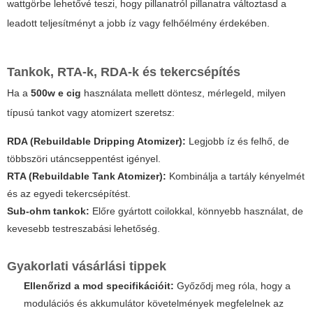
wattgörbe lehetővé teszi, hogy pillanatról pillanatra változtasd a
leadott teljesítményt a jobb íz vagy felhőélmény érdekében.
Tankok, RTA-k, RDA-k és tekercsépítés
Ha a
500w e cig
használata mellett döntesz, mérlegeld, milyen
típusú tankot vagy atomizert szeretsz:
RDA (Rebuildable Dripping Atomizer):
Legjobb íz és felhő, de
többszöri utáncseppentést igényel.
RTA (Rebuildable Tank Atomizer):
Kombinálja a tartály kényelmét
és az egyedi tekercsépítést.
Sub-ohm tankok:
Előre gyártott coilokkal, könnyebb használat, de
kevesebb testreszabási lehetőség.
Gyakorlati vásárlási tippek
Ellenőrizd a mod specifikációit:
Győződj meg róla, hogy a
modulációs és akkumulátor követelmények megfelelnek az