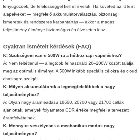
lenyűgözőek, de felelősséggel kell élni velük. Ha követed az itt leírt
alapelveket — megfelelő akkumulátorválasztás, biztonsági
ismeretek és rendszeres karbantartás — akkor a magas
teljesítmény élménye biztonságos és élvezetes lesz.
Gyakran ismételt kérdések (FAQ)
K: Szükségem van-e 500W-ra a hétköznapi vapeléshez?
A: Nem feltétlenül — a legtöbb felhasználó 20–200W között találja
meg az optimális élményt. A 500W inkább speciális célokra és cloud
chasingre szolgál.
K: Milyen akkumulátorok a legmegfelelőbbek a nagy
teljesítményhez?
A: Olyan nagy áramleadású 18650, 20700 vagy 21700 cellák
ajánlottak, amelyek folyamatos CDR értéke megfelel a tervezett
áramfelvételnek.
K: Mennyire veszélyesek a mechanikus modok nagy
teljesítményen?