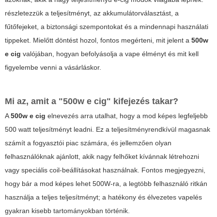
részletezzük a teljesítményt, az akkumulátorválasztást, a
fűtőfejeket, a biztonsági szempontokat és a mindennapi használati
tippeket. Mielőtt döntést hozol, fontos megérteni, mit jelent a
500w
e cig
valójában, hogyan befolyásolja a vape élményt és mit kell
figyelembe venni a vásárláskor.
Mi az, amit a "500w e cig" kifejezés takar?
A
500w e cig
elnevezés arra utalhat, hogy a mod képes legfeljebb
500 watt teljesítményt leadni. Ez a teljesítményrendkívül magasnak
számít a fogyasztói piac számára, és jellemzően olyan
felhasználóknak ajánlott, akik nagy felhőket kívánnak létrehozni
vagy speciális coil-beállításokat használnak. Fontos megjegyezni,
hogy bár a mod képes lehet 500W-ra, a legtöbb felhasználó ritkán
használja a teljes teljesítményt; a hatékony és élvezetes vapelés
gyakran kisebb tartományokban történik.