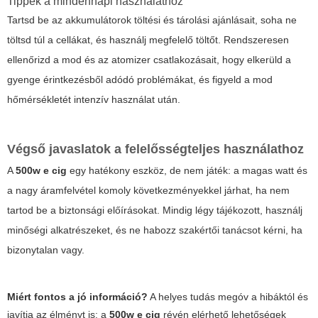
Tippek a mindennapi használathoz
Tartsd be az akkumulátorok töltési és tárolási ajánlásait, soha ne
töltsd túl a cellákat, és használj megfelelő töltőt. Rendszeresen
ellenőrizd a mod és az atomizer csatlakozásait, hogy elkerüld a
gyenge érintkezésből adódó problémákat, és figyeld a mod
hőmérsékletét intenzív használat után.
Végső javaslatok a felelősségteljes használathoz
A
500w e cig
egy hatékony eszköz, de nem játék: a magas watt és
a nagy áramfelvétel komoly következményekkel járhat, ha nem
tartod be a biztonsági előírásokat. Mindig légy tájékozott, használj
minőségi alkatrészeket, és ne habozz szakértői tanácsot kérni, ha
bizonytalan vagy.
Miért fontos a jó információ?
A helyes tudás megóv a hibáktól és
javítja az élményt is: a
500w e cig
révén elérhető lehetőségek