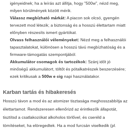
igényeidnek; ha a leírás azt állítja, hogy "500w", nézd meg,
milyen körülmények között mérik.
Válassz megbízható márkát:
A piacon sok olcsó, gyengén
tervezett mod létezik; a biztonság és a hosszú élettartam miatt
előnyben részesíts ismert gyártókat.
Olvass felhasználói véleményeket:
Nézd meg a felhasználói
tapasztalatokat, különösen a hosszú távú megbízhatóság és a
firmware-támogatás szempontjából.
Akkumulátor csomagok és tartozékok:
Szánj időt jó
minőségű akkumulátort, töltőt és pótalkatrészek beszerzésére;
ezek kritikusak a
500w e cig
napi használatakor.
Karban tartás és hibakeresés
Hosszú távon a mod és az atomizer tisztasága meghosszabbítja az
élettartamot. Rendszeresen ellenőrizd az érintkezők állapotát,
tisztítsd a csatlakozókat alkoholos törlővel, és cseréld a
tömítéseket, ha elöregedtek. Ha a mod furcsán viselkedik (
pl.