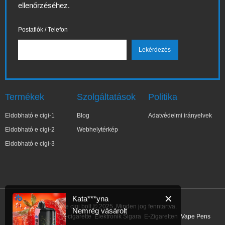
ellenőrzéséhez.
Postafiók / Telefon
Termékek
Szolgáltatások
Politika
Eldobható e cigi-1
Blog
Adatvédelmi irányelvek
Eldobható e cigi-2
Webhelytérkép
Eldobható e cigi-3
✕
Kata***yna
IBVape e cigi bolt © 2025. Minden jog fenntartva.
Nemrég vásárolt
Link:
E-Cigarette
E-cigarette
Elektronik Sigara
E-Zigaretten
Vape Pens