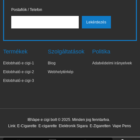
Postafiók / Telefon
Termékek
Szolgáltatások
Politika
Eldobható e cigi-1
Blog
Adatvédelmi irányelvek
Eldobható e cigi-2
Webhelytérkép
Eldobható e cigi-3
✕
Elż***ta
IBVape e cigi bolt © 2025. Minden jog fenntartva.
Nemrég vásárolt
Link:
E-Cigarette
E-cigarette
Elektronik Sigara
E-Zigaretten
Vape Pens