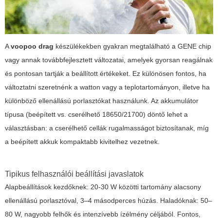
A
voopoo drag
készülékekben gyakran megtalálható a GENE chip
vagy annak továbbfejlesztett változatai, amelyek gyorsan reagálnak
és pontosan tartják a beállított értékeket. Ez különösen fontos, ha
változtatni szeretnénk a watton vagy a teplotartományon, illetve ha
különböző ellenállású porlasztókat használunk. Az akkumulátor
típusa (beépített vs. cserélhető 18650/21700) döntő lehet a
választásban: a cserélhető cellák rugalmasságot biztosítanak, míg
a beépített akkuk kompaktabb kivitelhez vezetnek.
Tipikus felhasználói beállítási javaslatok
Alapbeállítások kezdőknek: 20-30 W közötti tartomány alacsony
ellenállású porlasztóval, 3–4 másodperces húzás. Haladóknak: 50–
80 W, nagyobb felhők és intenzívebb ízélmény céljából. Fontos,