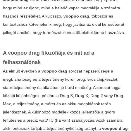
hogy mind az újonc, mind a haladó vaper megtalálja a számára
hasznos részleteket. A kulcsszó,
voopoo drag
, többször és
kontextushoz kötve jelenik meg, hogy javítsa az oldal keresőbarát
jellegét anélkül, hogy természetellenes többlettel lenne használva.
A
voopoo drag
filozófiája és mit ad a
felhasználónak
Az elmúlt években a
voopoo drag
sorozat népszerűsége a
megbízhatóság és a teljesítmény körül forog: erős chipkészlet,
stabil teljesítmény és általában jó build minőség. A sorozat tagjai
közötti különbségek, például a Drag S, Drag X, Drag 2 vagy Drag
Max, a teljesítmény, a méret és az akku megoldások terén
jelentkeznek. A különböző modellek közös jellemzője a gyors
felfűtés és a precíz watt/TC (ha van) szabályozás. Azok számára,
akik fontosnak tartják a teljesítmény/költség arányt, a
voopoo drag