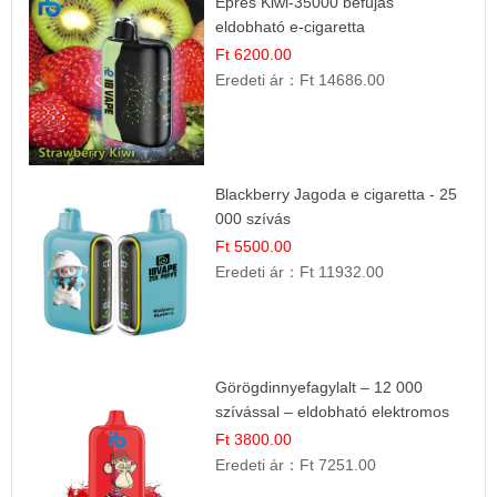
Epres Kiwi-35000 befújás
eldobható e-cigaretta
Ft 6200.00
Eredeti ár：
Ft 14686.00
Blackberry Jagoda e cigaretta - 25
000 szívás
Ft 5500.00
Eredeti ár：
Ft 11932.00
Görögdinnyefagylalt – 12 000
szívással – eldobható elektromos
cigi
Ft 3800.00
Eredeti ár：
Ft 7251.00