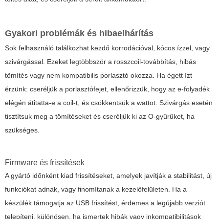
Gyakori problémák és hibaelhárítás
Sok felhasználó találkozhat kezdő korrodációval, kócos ízzel, vagy
szivárgással. Ezeket legtöbbször a rosszcoil-továbbítás, hibás
tömítés vagy nem kompatibilis porlasztó okozza. Ha égett ízt
érzünk: cseréljük a porlasztófejet, ellenőrizzük, hogy az e-folyadék
elégén átitatta-e a coil-t, és csökkentsük a wattot. Szivárgás esetén
tisztítsuk meg a tömítéseket és cseréljük ki az O-gyűrűket, ha
szükséges.
Firmware és frissítések
A gyártó időnként kiad frissítéseket, amelyek javítják a stabilitást, új
funkciókat adnak, vagy finomítanak a kezelőfelületen. Ha a
készülék támogatja az USB frissítést, érdemes a legújabb verziót
telepíteni, különösen, ha ismertek hibák vagy inkompatibilitások