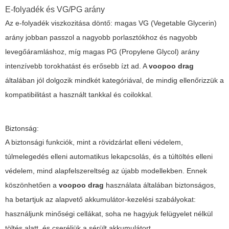
E-folyadék és VG/PG arány
Az e-folyadék viszkozitása döntő: magas VG (Vegetable Glycerin)
arány jobban passzol a nagyobb porlasztókhoz és nagyobb
levegőáramláshoz, míg magas PG (Propylene Glycol) arány
intenzívebb torokhatást és erősebb ízt ad. A
voopoo drag
általában jól dolgozik mindkét kategóriával, de mindig ellenőrizzük a
kompatibilitást a használt tankkal és coilokkal.
Biztonság:
A biztonsági funkciók, mint a rövidzárlat elleni védelem,
túlmelegedés elleni automatikus lekapcsolás, és a túltöltés elleni
védelem, mind alapfelszereltség az újabb modellekben. Ennek
köszönhetően a
voopoo drag
használata általában biztonságos,
ha betartjuk az alapvető akkumulátor-kezelési szabályokat:
használjunk minőségi cellákat, soha ne hagyjuk felügyelet nélkül
töltés alatt, és cseréljük a sérült akkumulátort.