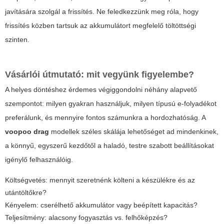
javítására szolgál a frissítés. Ne feledkezzünk meg róla, hogy
frissítés közben tartsuk az akkumulátort megfelelő töltöttségi
szinten.
Vásárlói útmutató: mit vegyünk figyelembe?
A helyes döntéshez érdemes végiggondolni néhány alapvető
szempontot: milyen gyakran használjuk, milyen típusú e-folyadékot
preferálunk, és mennyire fontos számunkra a hordozhatóság. A
voopoo drag
modellek széles skálája lehetőséget ad mindenkinek,
a könnyű, egyszerű kezdőtől a haladó, testre szabott beállításokat
igénylő felhasználóig.
Költségvetés: mennyit szeretnénk költeni a készülékre és az
utántöltőkre?
Kényelem: cserélhető akkumulátor vagy beépített kapacitás?
Teljesítmény: alacsony fogyasztás vs. felhőképzés?