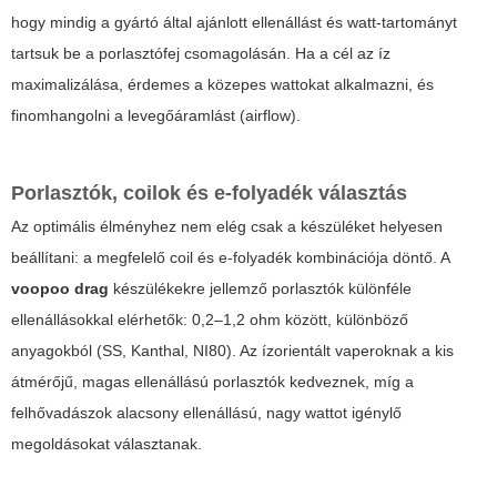
hogy mindig a gyártó által ajánlott ellenállást és watt-tartományt
tartsuk be a porlasztófej csomagolásán. Ha a cél az íz
maximalizálása, érdemes a közepes wattokat alkalmazni, és
finomhangolni a levegőáramlást (airflow).
Porlasztók, coilok és e-folyadék választás
Az optimális élményhez nem elég csak a készüléket helyesen
beállítani: a megfelelő coil és e-folyadék kombinációja döntő. A
voopoo drag
készülékekre jellemző porlasztók különféle
ellenállásokkal elérhetők: 0,2–1,2 ohm között, különböző
anyagokból (SS, Kanthal, NI80). Az ízorientált vaperoknak a kis
átmérőjű, magas ellenállású porlasztók kedveznek, míg a
felhővadászok alacsony ellenállású, nagy wattot igénylő
megoldásokat választanak.