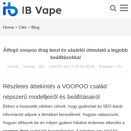
Home
>
Cikk
>
Blog
Átfogó voopoo drag teszt és vásárlói útmutató a legjobb
beállításokkal
Szerző：
Honlap
Idő：
2026-01-18T17:26:38+00:00
Kattintás：
271
Részletes áttekintés a VOOPOO család
népszerű modelljeiről és beállításairól
Ebben a hosszabb cikkben célunk, hogy gyakorlati és SEO-barát
információt adjunk a témában keresőknek: hogyan válasszunk,
hogyan állítsunk be és milyen gyakori hibákat érdemes elkerülni a
voopoo drag
eszközök használatakor. A tartalom úgy épül fel,