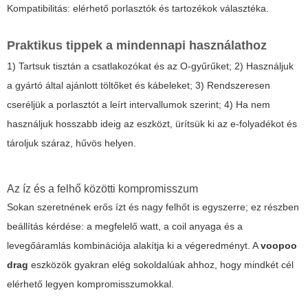
Kompatibilitás: elérhető porlasztók és tartozékok választéka.
Praktikus tippek a mindennapi használathoz
1) Tartsuk tisztán a csatlakozókat és az O-gyűrűket; 2) Használjuk
a gyártó által ajánlott töltőket és kábeleket; 3) Rendszeresen
cseréljük a porlasztót a leírt intervallumok szerint; 4) Ha nem
használjuk hosszabb ideig az eszközt, ürítsük ki az e-folyadékot és
tároljuk száraz, hűvös helyen.
Az íz és a felhő közötti kompromisszum
Sokan szeretnének erős ízt és nagy felhőt is egyszerre; ez részben
beállítás kérdése: a megfelelő watt, a coil anyaga és a
levegőáramlás kombinációja alakítja ki a végeredményt. A
voopoo
drag
eszközök gyakran elég sokoldalúak ahhoz, hogy mindkét cél
elérhető legyen kompromisszumokkal.