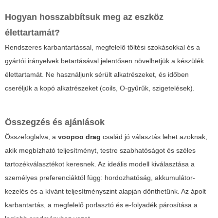
Hogyan hosszabbítsuk meg az eszköz
élettartamát?
Rendszeres karbantartással, megfelelő töltési szokásokkal és a
gyártói irányelvek betartásával jelentősen növelhetjük a készülék
élettartamát. Ne használjunk sérült alkatrészeket, és időben
cseréljük a kopó alkatrészeket (coils, O-gyűrűk, szigetelések).
Összegzés és ajánlások
Összefoglalva, a
voopoo drag
család jó választás lehet azoknak,
akik megbízható teljesítményt, testre szabhatóságot és széles
tartozékválasztékot keresnek. Az ideális modell kiválasztása a
személyes preferenciáktól függ: hordozhatóság, akkumulátor-
kezelés és a kívánt teljesítményszint alapján dönthetünk. Az ápolt
karbantartás, a megfelelő porlasztó és e-folyadék párosítása a