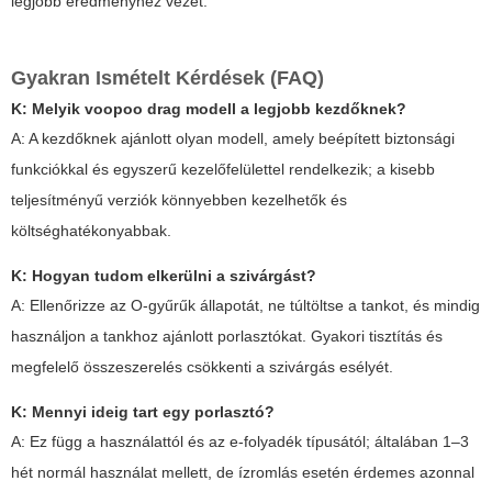
legjobb eredményhez vezet.
Gyakran Ismételt Kérdések (FAQ)
K: Melyik
voopoo drag
modell a legjobb kezdőknek?
A: A kezdőknek ajánlott olyan modell, amely beépített biztonsági
funkciókkal és egyszerű kezelőfelülettel rendelkezik; a kisebb
teljesítményű verziók könnyebben kezelhetők és
költséghatékonyabbak.
K: Hogyan tudom elkerülni a szivárgást?
A: Ellenőrizze az O-gyűrűk állapotát, ne túltöltse a tankot, és mindig
használjon a tankhoz ajánlott porlasztókat. Gyakori tisztítás és
megfelelő összeszerelés csökkenti a szivárgás esélyét.
K: Mennyi ideig tart egy porlasztó?
A: Ez függ a használattól és az e-folyadék típusától; általában 1–3
hét normál használat mellett, de ízromlás esetén érdemes azonnal