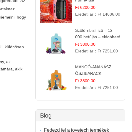
Puff e-füst
arettától. Az
Ft 6200.00
tartalmaz
Eredeti ár：
Ft 14686.00
kiemelni, hogy
Szőlő-ribizli ízű – 12
000 befújás – eldobható
e cigi
Ft 3800.00
UUL különösen
Eredeti ár：
Ft 7251.00
.
ny, az
MANGÓ-ANANÁSZ
ámára, akik
ŐSZIBARACK
elektromos cigi – 12
Ft 3800.00
000 befújás
Eredeti ár：
Ft 7251.00
Blog
Fedezd fel a joyetech termékek