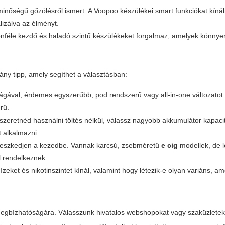
 minőségű gőzölésről ismert. A Voopoo készülékei smart funkciókat kín
lizálva az élményt.
nféle kezdő és haladó szintű készülékeket forgalmaz, amelyek könnyen 
ny tipp, amely segíthet a választásban:
lágával, érdemes egyszerűbb, pod rendszerű vagy all-in-one változatot 
rű.
 szeretnéd használni töltés nélkül, válassz nagyobb akkumulátor kapac
t alkalmazni.
lleszkedjen a kezedbe. Vannak karcsú, zsebméretű
e cig
modellek, de 
l rendelkeznek.
ízeket és nikotinszintet kínál, valamint hogy létezik-e olyan variáns, a
 megbízhatóságára. Válasszunk hivatalos webshopokat vagy szaküzletek