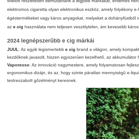
Mielőtt részletesen bemutatnánk a legjobb márkákat, érdemes néhá
elektromos cigaretta olyan elektronikus eszköz, amely folyékony e-l
égéstermékeket vagy káros anyagokat, melyeket a dohányfüstből is
az
e cig
használata nem teljesen veszélytelen, ám kevesebb káros 
2024 legnépszerűbb
e cig
márkái
JUUL
: Az egyik legismertebb
e cig
brand a világon, amely kompakt k
kezdőknek javasolt, hiszen egyszerűen kezelhető, az akkumulátor h
Vaporesso
: Az innováció nagymestere, amely folyamatosan fejleszt
ergonomikus dizájn, és az, hogy szinte páratlan mennyiségű e-liqui
testreszabott gőzélményt keresnek.