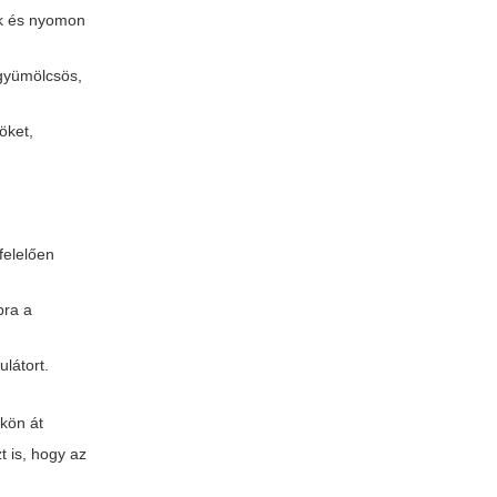
ok és nyomon
 gyümölcsös,
öket,
felelően
bra a
ulátort.
ökön át
t is, hogy az