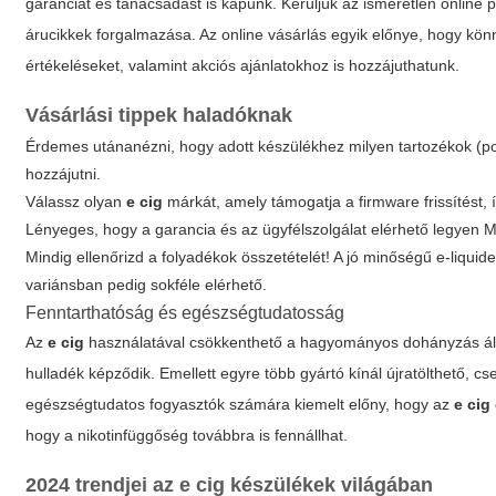
garanciát és tanácsadást is kapunk. Kerüljük az ismeretlen online 
árucikkek forgalmazása. Az online vásárlás egyik előnye, hogy kön
értékeléseket, valamint akciós ajánlatokhoz is hozzájuthatunk.
Vásárlási tippek haladóknak
Érdemes utánanézni, hogy adott készülékhez milyen tartozékok (po
hozzájutni.
Válassz olyan
e cig
márkát, amely támogatja a firmware frissítést, 
Lényeges, hogy a garancia és az ügyfélszolgálat elérhető legyen 
Mindig ellenőrizd a folyadékok összetételét! A jó minőségű e-liquide
variánsban pedig sokféle elérhető.
Fenntarthatóság és egészségtudatosság
Az
e cig
használatával csökkenthető a hagyományos dohányzás álta
hulladék képződik. Emellett egyre több gyártó kínál újratölthető, c
egészségtudatos fogyasztók számára kiemelt előny, hogy az
e cig
hogy a nikotinfüggőség továbbra is fennállhat.
2024 trendjei az
e cig
készülékek világában