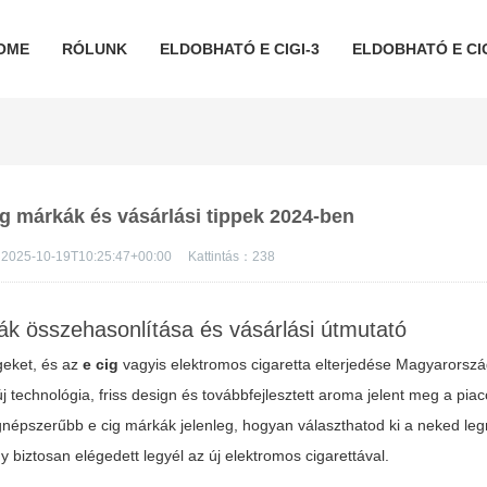
OME
RÓLUNK
ELDOBHATÓ E CIGI-3
ELDOBHATÓ E CIG
ig márkák és vásárlási tippek 2024-ben
2025-10-19T10:25:47+00:00
Kattintás：
238
k összehasonlítása és vásárlási útmutató
geket, és az
e cig
vagyis elektromos cigaretta elterjedése Magyarorszá
 technológia, friss design és továbbfejlesztett aroma jelent meg a pi
legnépszerűbb
e cig
márkák jelenleg, hogyan választhatod ki a neked le
 biztosan elégedett legyél az új elektromos cigarettával.