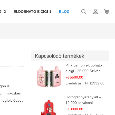
I-2
ELDOBHATÓ E CIGI-1
BLOG
Kapcsolódó termékek
Pink Lemon eldobható
e cigi - 25 000 Szívás
Ft 5500.00
Eredeti ár：
Ft 11932.00
gon is
acon, miközben
Görögdinnyefagylalt –
gmegfelelőbbet,
12 000 szívással –
eldobható elektromos
Ft 3800.00
cigi