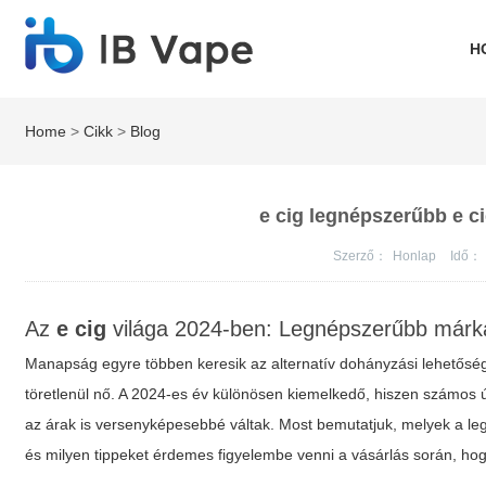
H
Home
>
Cikk
>
Blog
e cig legnépszerűbb e c
Szerző：
Honlap
Idő：
Az
e cig
világa 2024-ben: Legnépszerűbb márká
Manapság egyre többen keresik az alternatív dohányzási lehetősé
töretlenül nő. A 2024-es év különösen kiemelkedő, hiszen számos új
az árak is versenyképesebbé váltak. Most bemutatjuk, melyek a 
és milyen tippeket érdemes figyelembe venni a vásárlás során, hogy