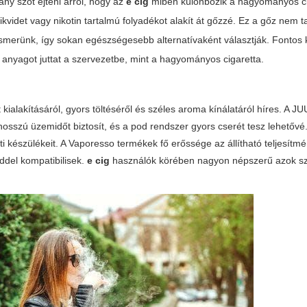
ny szót ejteni arról, hogy az
e cig
miben különbözik a hagyományos cig
ikvidet vagy nikotin tartalmú folyadékot alakít át gőzzé. Ez a gőz nem 
merünk, így sokan egészségesebb alternatívaként választják. Fontos 
anyagot juttat a szervezetbe, mint a hagyományos cigaretta.
ialakításáról, gyors töltéséről és széles aroma kínálatáról híres. A J
osszú üzemidőt biztosít, és a pod rendszer gyors cserét tesz lehetővé
i készülékeit. A Vaporesso termékek fő erőssége az állítható teljesítmé
ddel kompatibilisek.
e cig
használók körében nagyon népszerű azok sz