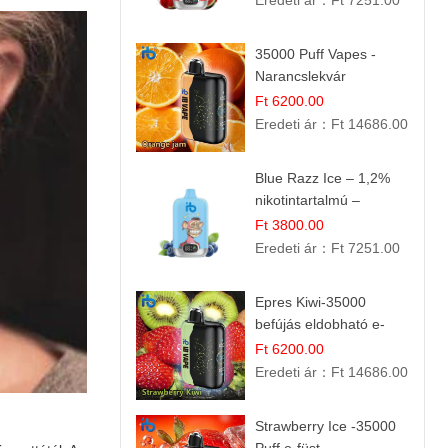
Eredeti ár：
Ft 7251.00
35000 Puff Vapes -
Narancslekvár
Ft 6200.00
Eredeti ár：
Ft 14686.00
Blue Razz Ice – 1,2%
nikotintartalmú –
eldobható e cigi
Ft 3800.00
Eredeti ár：
Ft 7251.00
Epres Kiwi-35000
befújás eldobható e-
cigaretta
Ft 6200.00
Eredeti ár：
Ft 14686.00
Strawberry Ice -35000