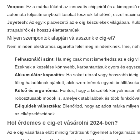
Voopoo
: Ez a márka főként az innovatív chipjeiről és a kimagasló
automata teljesítménybeállításokat tesznek lehetővé, ezzel maxima
Joyetech
: Az egyik piacvezető az
e cig
készülékek világában. Külö
strapabírók és hosszú élettartamúak.
Milyen szempontok alapján válasszunk
e cig
-et?
Nem minden elektromos cigaretta felel meg mindenkinek. Íme, néhá
Felhasználói szint
: Ha még csak most ismerkedsz az
e cig
vi
Ezeknek a kezelése könnyebb, karbantartásuk gyors és egysze
Akkumulátor kapacitás
: Ha sokat utazol vagy hosszabb ideig
főleg haladóknak ajánlott, akik szeretnének egyedi beállításoka
Külső és ergonómia
: Fontos, hogy a készülék kényelmesen i
robosztusabb modok is, amelyek stabilabbak és több funkcióva
E-liquidek választéka
: Ellenőrizd, hogy az adott márka milyen 
az elképzeléseidnek.
Hol érdemes
e cig
-et vásárolni 2024-ben?
Az
e cig
vásárlása előtt mindig fordítsunk figyelmet a forgalmazó