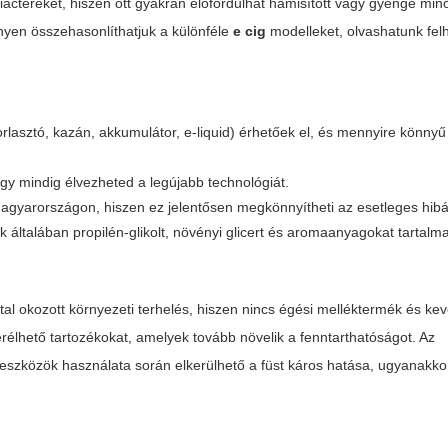
piactereket, hiszen ott gyakran előfordulhat hamisított vagy gyenge mi
nyen összehasonlíthatjuk a különféle
e cig
modelleket, olvashatunk fel
rlasztó, kazán, akkumulátor, e-liquid) érhetőek el, és mennyire könny
így mindig élvezheted a legújabb technológiát.
Magyarországon, hiszen ez jelentősen megkönnyítheti az esetleges hibá
k általában propilén-glikolt, növényi glicert és aromaanyagokat tartalm
l okozott környezeti terhelés, hiszen nincs égési melléktermék és ke
serélhető tartozékokat, amelyek tovább növelik a fenntarthatóságot. Az
eszközök használata során elkerülhető a füst káros hatása, ugyanakkor