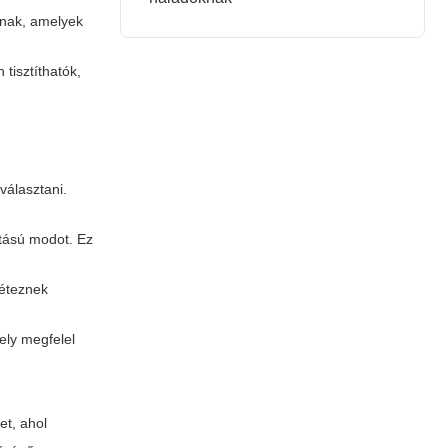
álnak, amelyek
tisztíthatók,
választani.
itású modot. Ez
léteznek
mely megfelel
et, ahol