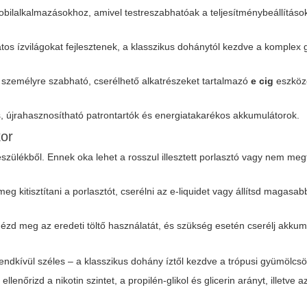
bilalkalmazásokhoz, amivel testreszabhatóak a teljesítménybeállítás
atos ízvilágokat fejlesztenek, a klasszikus dohánytól kezdve a komplex
 a személyre szabható, cserélhető alkatrészeket tartalmazó
e cig
eszköz
 újrahasznosítható patrontartók és energiatakarékos akkumulátorok.
or
észülékből. Ennek oka lehet a rosszul illesztett porlasztó vagy nem meg
g kitisztítani a porlasztót, cserélni az e-liquidet vagy állítsd magasab
nézd meg az eredeti töltő használatát, és szükség esetén cserélj akkum
rendkívül széles – a klasszikus dohány íztől kezdve a trópusi gyümölcs
őrizd a nikotin szintet, a propilén-glikol és glicerin arányt, illetve az