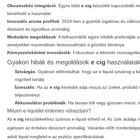
Okoseszköz integráció
: Egyre több
e cig
készülék kapcsolódik mo
követhető a használat.
Innovatív aroma profilok
: 2024-ben a gyártók izgalmas és változ
desszert és egzotikus aromákig.
Moduláris megoldások
: A felhasználók egyre inkább preferálják
amelyekkel maximálisan testreszabható a gőzölés élménye.
Környezetvédelmi innovációk
: Fókuszban a lebomló csomagolás,
Gyakori hibák és megoldások
e cig
használatak
Szivárgás
: Gyakran előfordulhat, hogy az e-liquid szivárog a k
rögzített tartály.
Ízvesztés
: Ha az
e cig
kevésbé adja vissza az ízeket, próbáld me
teljesítményt.
Akkumulátor problémák
: Ha lassan tölt vagy gyorsan merül, 
Milyen e-liquidet érdemes választani?
Az
e cig
készülékekhez számos e-liquid érhető el. Az ízek skálája 
egészen az érdekes desszert aromákig. Vásárlás előtt mindenképp ellen
adott liquid megfelel-e az eszköz specifikációinak.