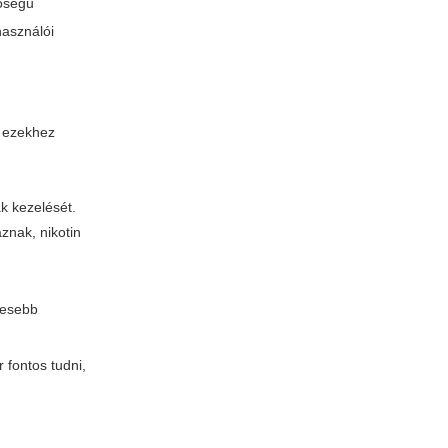
nőségű
használói
ű ezekhez
k kezelését.
aznak, nikotin
vesebb
 fontos tudni,