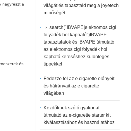
 nagyrészt a
világát és tapasztald meg a joyetech
minőségét
＞ search("IBVAPE|elektromos cigi
folyadék hol kapható")IBVAPE
tapasztalatok és IBVAPE útmutató
az elektromos cigi folyadék hol
kapható kereséshez különleges
tippekkel
rendszerek és
Fedezze fel az e cigarette előnyeit
és hátrányait az e cigarette
világában
Kezdőknek szóló gyakorlati
útmutató az e-cigarette starter kit
kiválasztásához és használatához