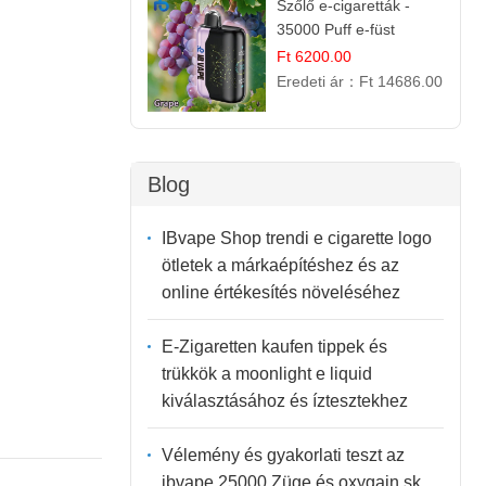
Szőlő e-cigaretták -
35000 Puff e-füst
Ft 6200.00
Eredeti ár：
Ft 14686.00
Blog
IBvape Shop trendi e cigarette logo
ötletek a márkaépítéshez és az
online értékesítés növeléséhez
E-Zigaretten kaufen tippek és
trükkök a moonlight e liquid
kiválasztásához és íztesztekhez
Vélemény és gyakorlati teszt az
ibvape 25000 Züge és oxygain sk