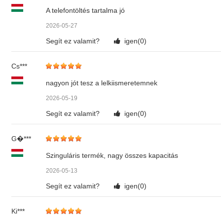
A telefontöltés tartalma jó
2026-05-27
Segít ez valamit?
igen(
0
)
Cs***
nagyon jót tesz a lelkiismeretemnek
2026-05-19
Segít ez valamit?
igen(
0
)
G�***
Szinguláris termék, nagy összes kapacitás
2026-05-13
Segít ez valamit?
igen(
0
)
Ki***