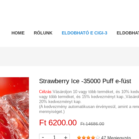
HOME
RÓLUNK
ELDOBHATÓ E CIGI-3
ELDOBHAT
Strawberry Ice -35000 Puff e-füst
Célzás
:Vásároljon 10 vagy több terméket, és 10% ked
vagy több terméket, és 15% kedvezményt kap.,Vásárol
20% kedvezményt kap.
(A kedvezmény automatikusan érvényesül, amint a rend
mennyiséget.)
Ft 6200.00
Ft 14686.00
-
+
47 Megjegyzés