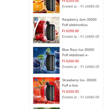
Ft 6200.00
Eredeti ár：
Ft 14686.00
Raspberry Jam-35000
Puff elektronikus
cigaretta (Ibvape Bar)
Ft 6200.00
Eredeti ár：
Ft 14686.00
Blue Razz Ice-35000
Puff eldobható e-
cigaretta
Ft 6200.00
Eredeti ár：
Ft 14686.00
Strawberry Ice -35000
Puff e-füst
Ft 6200.00
Eredeti ár：
Ft 14686.00