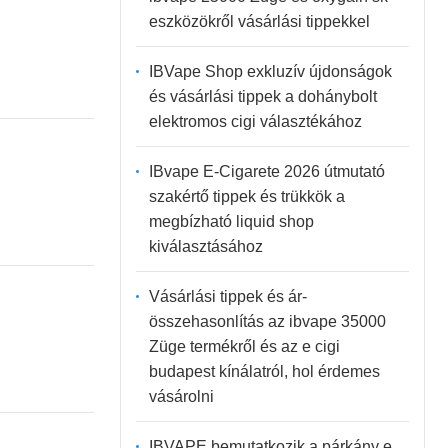
eszközökről vásárlási tippekkel
IBVape Shop exkluzív újdonságok
és vásárlási tippek a dohánybolt
elektromos cigi választékához
IBvape E-Cigarete 2026 útmutató
szakértő tippek és trükkök a
megbízható liquid shop
kiválasztásához
Vásárlási tippek és ár-
összehasonlítás az ibvape 35000
Züge termékről és az e cigi
budapest kínálatról, hol érdemes
vásárolni
IBVAPE bemutatkozik a párkány e