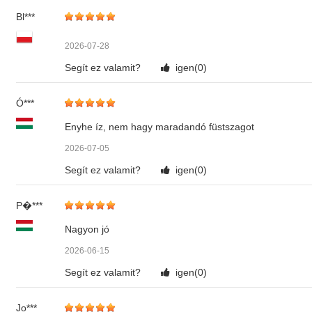
Bl***
2026-07-28
Segít ez valamit?
igen(
0
)
Ó***
Enyhe íz, nem hagy maradandó füstszagot
2026-07-05
Segít ez valamit?
igen(
0
)
P�***
Nagyon jó
2026-06-15
Segít ez valamit?
igen(
0
)
Jo***