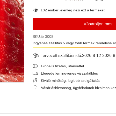
182
ember jelenleg nézi ezt a terméket.
Vásároljon most
SKU:ib-3008
Ingyenes szállítás 5 vagy több termék rendelése e
Tervezett szállítási idő:
2026-8-12
-
2026-8
Globális fizetés, utánvéttel
Elégedetlen ingyenes visszaküldés
Kiváló minőség, legjobb szolgáltatás
Vásárlásbiztonság, ügyféladatok bizalmas ke