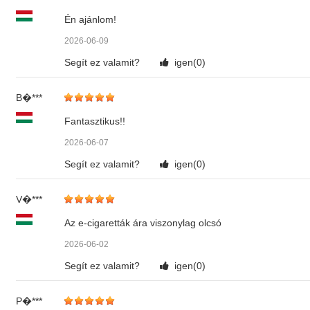
Én ajánlom!
2026-06-09
Segít ez valamit?
igen(
0
)
B�***
Fantasztikus!!
2026-06-07
Segít ez valamit?
igen(
0
)
V�***
Az e-cigaretták ára viszonylag olcsó
2026-06-02
Segít ez valamit?
igen(
0
)
P�***