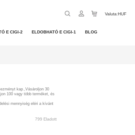
Valuta:
HUF
Ó E CIGI-2
ELDOBHATÓ E CIGI-1
BLOG
vezményt kap.,Vásároljon 30
jon 100 vagy több terméket, és
elési mennyiség eléri a kívánt
799 Eladott