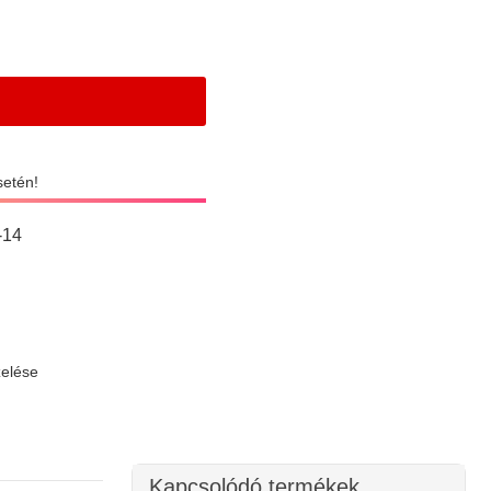
setén!
-14
zelése
Kapcsolódó termékek