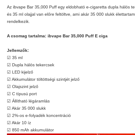
Az ibvape Bar 35,000 Puff egy eldobható e-cigaretta dupla hálós tek
és 35 ml olajjal van előre feltöltve, ami akár 35 000 slukk élettarta
rendelkezik.
A csomag tartalma: ibvape Bar 35,000 Puff E ciga
Jellemzők:
☑ 35 ml
☑ Dupla hálós tekercsek
☑ LED kijelző
☑ Akkumulátor töltöttségi szintjét jelző
☑ Olajszint jelző
☑ C típusú port
☑ Állítható légáramlás
☑ Akár 35 000 slukk
☑ 2%-os e-folyadék koncentráció
☑ Akár 10 íz
☑ 850 mAh akkumulátor