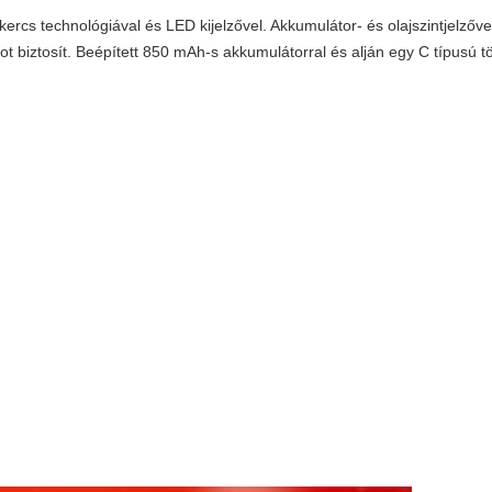
ercs technológiával és LED kijelzővel. Akkumulátor- és olajszintjelzőve
mot biztosít. Beépített 850 mAh-s akkumulátorral és alján egy C típusú tö