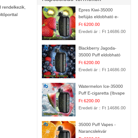
l rendelkezik,
Epres Kiwi-35000
ltőporttal
befújás eldobható e-
cigaretta
Ft 6200.00
Eredeti ár：
Ft 14686.00
Blackberry Jagoda-
35000 Puff eldobható
vape
Ft 6200.00
Eredeti ár：
Ft 14686.00
Watermelon Ice-35000
Puff E-cigaretta (Ibvape
Bar)
Ft 6200.00
Eredeti ár：
Ft 14686.00
35000 Puff Vapes -
Narancslekvár