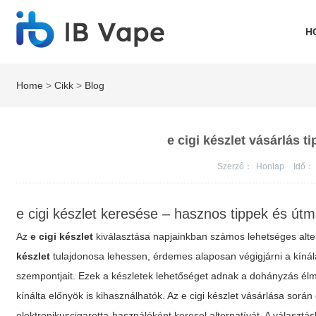
H
Home
>
Cikk
>
Blog
e cigi készlet vásárlás t
Szerző：
Honlap
Idő：
e cigi készlet keresése – hasznos tippek és út
Az
e cigi készlet
kiválasztása napjainkban számos lehetséges alte
készlet
tulajdonosa lehessen, érdemes alaposan végigjárni a kínála
szempontjait. Ezek a készletek lehetőséget adnak a dohányzás 
kínálta előnyök is kihasználhatók. Az
e cigi készlet
vásárlása során 
elektronikuscigaretta-használóként keresel alternatívát. A választá