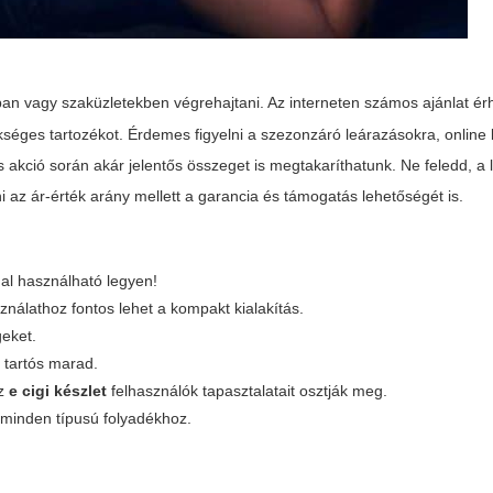
vagy szaküzletekben végrehajtani. Az interneten számos ajánlat érh
éges tartozékot. Érdemes figyelni a szezonzáró leárazásokra, online 
s akció során akár jelentős összeget is megtakaríthatunk. Ne feledd, a
az ár-érték arány mellett a garancia és támogatás lehetőségét is.
l használható legyen!
nálathoz fontos lehet a kompakt kialakítás.
geket.
 tartós marad.
az
e cigi készlet
felhasználók tapasztalatait osztják meg.
 minden típusú folyadékhoz.