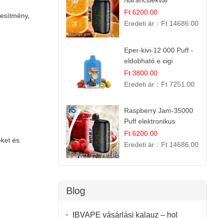
Narancslekvár
Ft 6200.00
jesítmény,
Eredeti ár：
Ft 14686.00
Eper-kivi-12 000 Puff -
eldobható e cigi
Ft 3800.00
Eredeti ár：
Ft 7251.00
Raspberry Jam-35000
Puff elektronikus
cigaretta (Ibvape Bar)
Ft 6200.00
ket és
Eredeti ár：
Ft 14686.00
Blog
IBVAPE vásárlási kalauz – hol