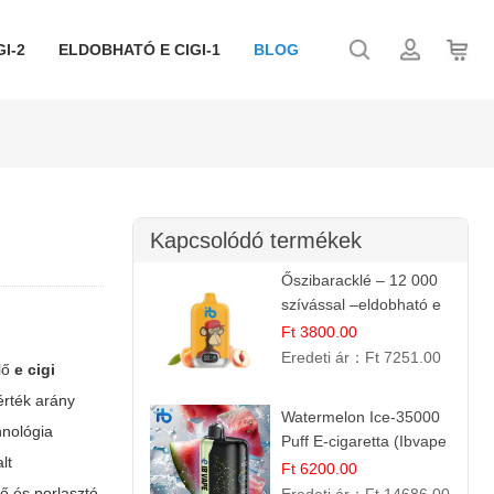
I-2
ELDOBHATÓ E CIGI-1
BLOG
Kapcsolódó termékek
Őszibaracklé – 12 000
szívással –eldobható e
cigi
Ft 3800.00
Eredeti ár：
Ft 7251.00
elő
e cigi
érték arány
Watermelon Ice-35000
hnológia
Puff E-cigaretta (Ibvape
lt
Bar)
Ft 6200.00
tő és porlasztó