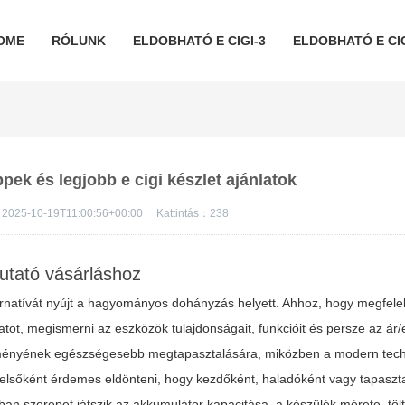
OME
RÓLUNK
ELDOBHATÓ E CIGI-3
ELDOBHATÓ E CIG
ippek és legjobb e cigi készlet ajánlatok
2025-10-19T11:00:56+00:00
Kattintás：
238
mutató vásárláshoz
rnatívát nyújt a hagyományos dohányzás helyett. Ahhoz, hogy megfel
tot, megismerni az eszközök tulajdonságait, funkcióit és persze az ár/
élményének egészségesebb megtapasztalására, miközben a modern tec
elsőként érdemes eldönteni, hogy kezdőként, haladóként vagy tapaszta
sban szerepet játszik az akkumulátor kapacitása, a készülék mérete, töl