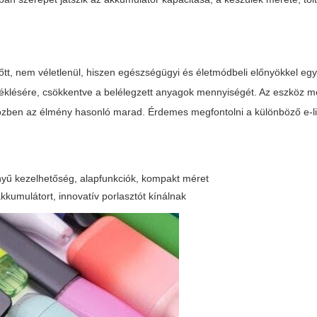
, nem véletlenül, hiszen egészségügyi és életmódbeli előnyökkel egy
séklésére, csökkentve a belélegzett anyagok mennyiségét. Az eszköz 
közben az élmény hasonló marad. Érdemes megfontolni a különböző e-li
nyű kezelhetőség, alapfunkciók, kompakt méret
kkumulátort, innovatív porlasztót kínálnak