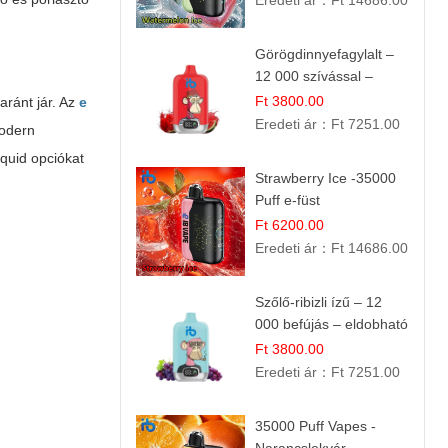
Eredeti ár：
Ft 14686.00
Görögdinnyefagylalt –
12 000 szívással –
eldobható elektromos
Ft 3800.00
aránt jár. Az
e
cigi
Eredeti ár：
Ft 7251.00
modern
quid opciókat
Strawberry Ice -35000
Puff e-füst
Ft 6200.00
Eredeti ár：
Ft 14686.00
Szőlő-ribizli ízű – 12
000 befújás – eldobható
e cigi
Ft 3800.00
Eredeti ár：
Ft 7251.00
35000 Puff Vapes -