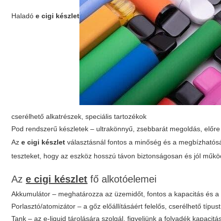
Haladó
e cigi készlet
cserélhető alkatrészek, speciális tartozékok
Pod rendszerű készletek – ultrakönnyű, zsebbarát megoldás, előre t
Az
e cigi készlet
választásnál fontos a minőség és a megbízhatós
teszteket, hogy az eszköz hosszú távon biztonságosan és jól műkö
Az
e cigi készlet
fő alkotóelemei
Akkumulátor – meghatározza az üzemidőt, fontos a kapacitás és a 
Porlasztó/atomizátor – a gőz előállításáért felelős, cserélhető típ
Tank – az e-liquid tárolására szolgál, figyeljünk a folyadék kapacit