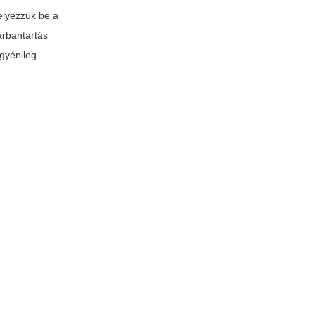
helyezzük be a
arbantartás
gyénileg