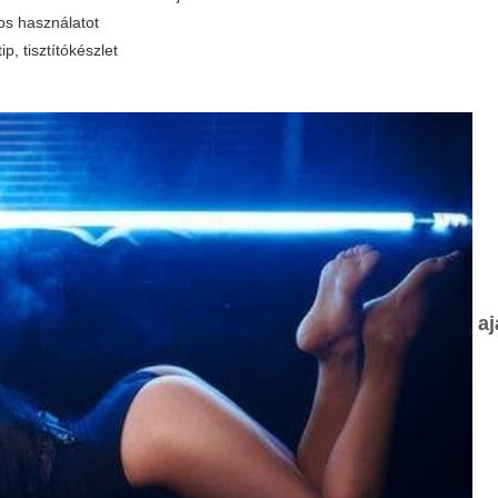
os használatot
p, tisztítókészlet
aj