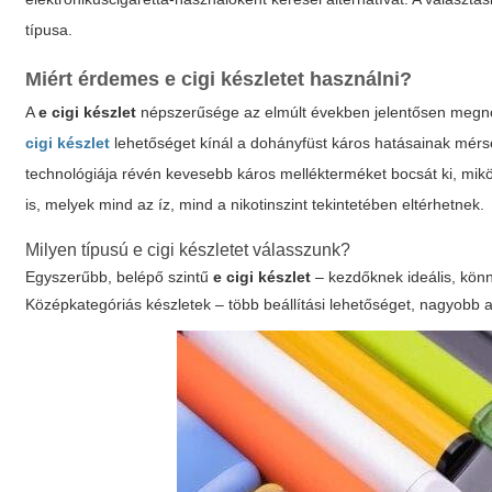
típusa.
Miért érdemes e cigi készletet használni?
A
e cigi készlet
népszerűsége az elmúlt években jelentősen megnőtt
cigi készlet
lehetőséget kínál a dohányfüst káros hatásainak mér
technológiája révén kevesebb káros mellékterméket bocsát ki, mi
is, melyek mind az íz, mind a nikotinszint tekintetében eltérhetnek.
Milyen típusú e cigi készletet válasszunk?
Egyszerűbb, belépő szintű
e cigi készlet
– kezdőknek ideális, kön
Középkategóriás készletek – több beállítási lehetőséget, nagyobb a