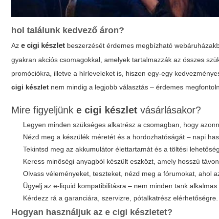
hol találunk kedvező áron?
e cigi készlet
Az
beszerzését érdemes megbízható webáruházakban 
gyakran akciós csomagokkal, amelyek tartalmazzák az összes szüks
promóciókra, illetve a hírleveleket is, hiszen egy-egy kedvezménye
cigi készlet
nem mindig a legjobb választás – érdemes megfontolni 
Mire figyeljünk
e cigi készlet
vásárlásakor?
Legyen minden szükséges alkatrész a csomagban, hogy azonna
Nézd meg a készülék méretét és a hordozhatóságát – napi hasz
Tekintsd meg az akkumulátor élettartamát és a töltési lehetősé
Keress minőségi anyagból készült eszközt, amely hosszú távon
Olvass véleményeket, teszteket, nézd meg a fórumokat, ahol 
Ügyelj az e-liquid kompatibilitásra – nem minden tank alkalmas
Kérdezz rá a garanciára, szervizre, pótalkatrész elérhetőségre.
Hogyan használjuk az
e cigi készlet
et?