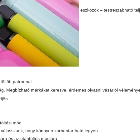
eszközök – testreszabható tel
öltött patronnal
ág. Megbízható márkákat keresve, érdemes olvasni vásárlói véleménye
djön.
töltési mód
ust válasszunk, hogy könnyen karbantartható legyen
ására és az utántöltés módjára