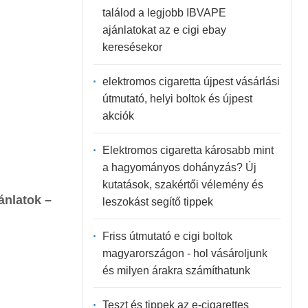
találod a legjobb IBVAPE
ajánlatokat az e cigi ebay
keresésekor
elektromos cigaretta újpest vásárlási
útmutató, helyi boltok és újpest
akciók
Elektromos cigaretta károsabb mint
a hagyományos dohányzás? Új
kutatások, szakértői vélemény és
ánlatok –
leszokást segítő tippek
Friss útmutató e cigi boltok
magyarországon - hol vásároljunk
és milyen árakra számíthatunk
Teszt és tippek az e-cigarettes