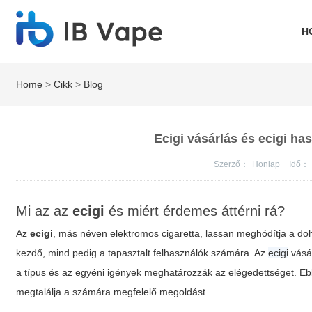
H
Home
>
Cikk
>
Blog
Ecigi vásárlás és ecigi h
Szerző：
Honlap
Idő：
Mi az az
ecigi
és miért érdemes áttérni rá?
Az
ecigi
, más néven elektromos cigaretta, lassan meghódítja a do
kezdő, mind pedig a tapasztalt felhasználók számára. Az
ecigi
vásár
a típus és az egyéni igények meghatározzák az elégedettséget. 
megtalálja a számára megfelelő megoldást.