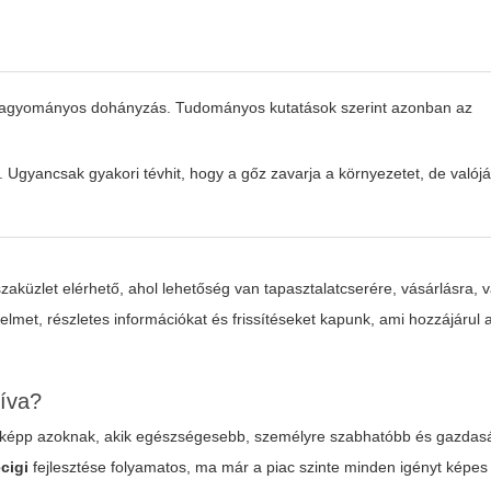
hagyományos dohányzás. Tudományos kutatások szerint azonban az
 Ugyancsak gyakori tévhit, hogy a gőz zavarja a környezetet, de valój
küzlet elérhető, ahol lehetőség van tapasztalatcserére, vásárlásra, v
lmet, részletes információkat és frissítéseket kapunk, ami hozzájárul 
íva?
gfőképp azoknak, akik egészségesebb, személyre szabhatóbb és gazda
ecigi
fejlesztése folyamatos, ma már a piac szinte minden igényt képes k