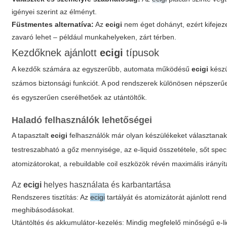
igényei szerint az élményt.
Füstmentes alternatíva:
Az
ecigi
nem éget dohányt, ezért kifejez
zavaró lehet – például munkahelyeken, zárt térben.
Kezdőknek ajánlott
ecigi
típusok
A kezdők számára az egyszerűbb, automata működésű
ecigi
készü
számos biztonsági funkciót. A pod rendszerek különösen népszerűe
és egyszerűen cserélhetőek az utántöltők.
Haladó felhasználók lehetőségei
A tapasztalt
ecigi
felhasználók már olyan készülékeket választanak
testreszabható a gőz mennyisége, az e-liquid összetétele, sőt speci
atomizátorokat, a rebuildable coil eszközök révén maximális irányít
Az
ecigi
helyes használata és karbantartása
Rendszeres tisztítás: Az
ecigi
tartályát és atomizátorát ajánlott ren
meghibásodásokat.
Utántöltés és akkumulátor-kezelés: Mindig megfelelő minőségű e-liq