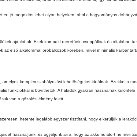
etten jó megoldás lehet olyan helyeken, ahol a hagyományos dohányzás
lékek ajánlottak. Ezek kompakt méretűek, cseppállóak és általában ta
k az első alkalommal próbálkozók körében, mivel minimális karbantart
, amelyek komplex szabályozási lehetőségeket kínálnak. Ezekkel a mo
ális funkciókkal is bővíthetők. A haladók gyakran használnak különféle
ásuk van a gőzölési élmény felett.
dszeresen, hetente legalább egyszer tisztítani, hogy elkerüljük a lerakó
uidet használjunk, és ügyeljünk arra, hogy az akkumulátort ne merítsük