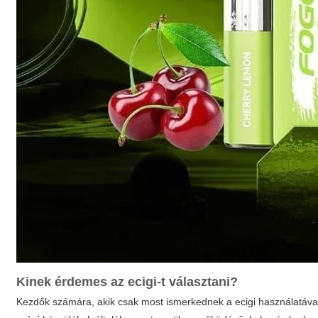
Kinek érdemes az
ecigi
-t választani?
Kezdők számára, akik csak most ismerkednek a
ecigi
használatával