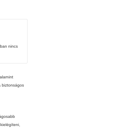
ában nincs
alamint
a biztonságos
ságosabb
ielégíteni,