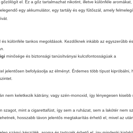
őzölögít el. Ez a gőz tartalmazhat nikotint, illetve különféle aromákat,
egendő egy akkumulátor, egy tartály és egy fűtőszál, amely felmelegít
ívát.
mod és különféle tankos megoldások. Kezdőknek inkább az egyszerűbb 
án.
igi
minősége és biztonsági tanúsítványai kulcsfontosságúak a
étel jelentősen befolyásolja az élményt. Érdemes több típust kipróbálni,
zintet.
án nem keletkezik kátrány, vagy szén-monoxid, így lényegesen kisebb
 szagot, mint a cigarettafüst, így sem a ruházat, sem a lakótér nem s
hetnek, hosszabb távon jelentős megtakarítás érhető el, mivel az után
elen számú készülék, aroma és tartozék érhető el, így mindenki kialakít