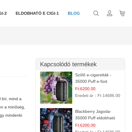
I-2
ELDOBHATÓ E CIGI-1
BLOG
Kapcsolódó termékek
Szőlő e-cigaretták -
35000 Puff e-füst
Ft 6200.00
Eredeti ár：
Ft 14686.00
 bír, mind a
zen a minőség,
Blackberry Jagoda-
ogy mindenki
35000 Puff eldobható
vape
Ft 6200.00