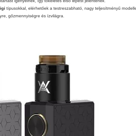
tást igényelnek, így tökéletes első lépést jelentenek.
igi
típusokkal, elérhetőek a testreszabható, nagy teljesítményű modell
yre, gőzmennyiségre és ízvilágra.