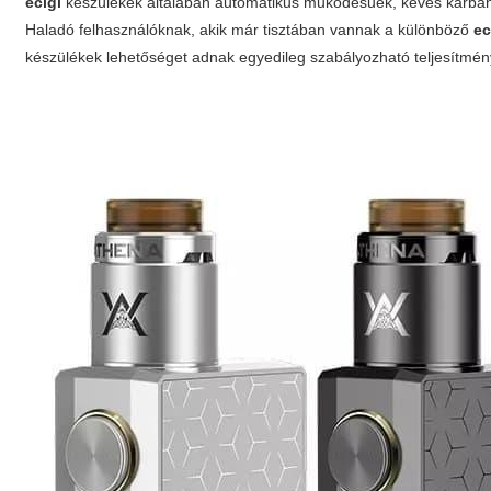
ecigi
készülékek általában automatikus működésűek, kevés karbantar
Haladó felhasználóknak, akik már tisztában vannak a különböző
ec
készülékek lehetőséget adnak egyedileg szabályozható teljesítmén