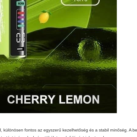
, különösen fontos az egyszerű kezelhetőség és a stabil minőség. A be