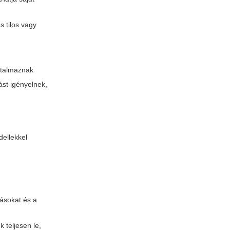
 tilos vagy
rtalmaznak
ást igényelnek,
dellekkel
dásokat és a
 teljesen le,