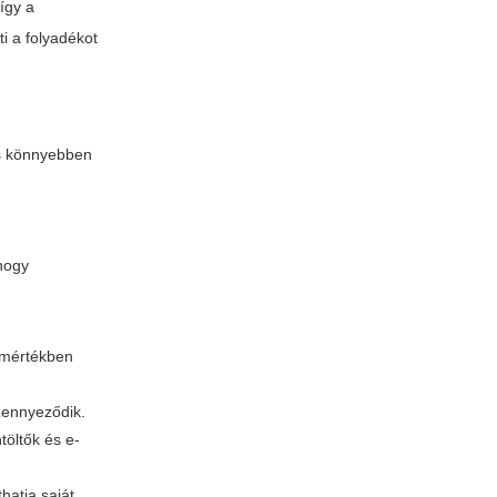
 így a
i a folyadékot
és könnyebben
 hogy
 mértékben
zennyeződik.
töltők és e-
hatja saját