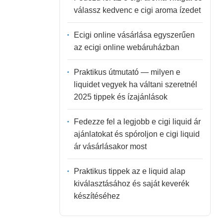
válassz kedvenc e cigi aroma ízedet
Ecigi online vásárlása egyszerűen
az ecigi online webáruházban
Praktikus útmutató — milyen e
liquidet vegyek ha váltani szeretnél
2025 tippek és ízajánlások
Fedezze fel a legjobb e cigi liquid ár
ajánlatokat és spóroljon e cigi liquid
ár vásárlásakor most
Praktikus tippek az e liquid alap
kiválasztásához és saját keverék
készítéséhez