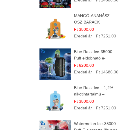
Eredeti ár：
Ft 14686.00
MANGÓ-ANANÁSZ
ŐSZIBARACK
elektromos cigi – 12
Ft 3800.00
000 befújás
Eredeti ár：
Ft 7251.00
Blue Razz Ice-35000
Puff eldobható e-
cigaretta
Ft 6200.00
Eredeti ár：
Ft 14686.00
Blue Razz Ice – 1,2%
nikotintartalmú –
eldobható e cigi
Ft 3800.00
Eredeti ár：
Ft 7251.00
Watermelon Ice-35000