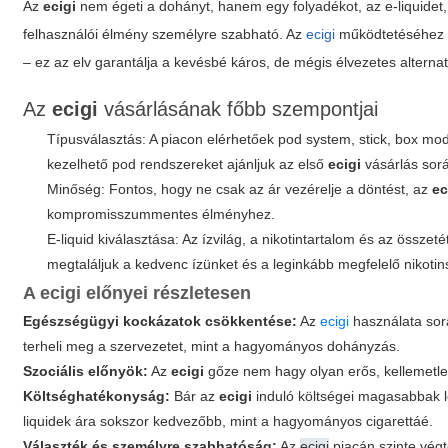
Az
ecigi
nem égeti a dohányt, hanem egy folyadékot, az e-liquidet, g
felhasználói élmény személyre szabható. Az
ecigi
működtetéséhez el
– ez az elv garantálja a kevésbé káros, de mégis élvezetes alternat
Az
ecigi
vásárlásának főbb szempontjai
Típusválasztás: A piacon elérhetőek pod system, stick, box 
kezelhető pod rendszereket ajánljuk az első
ecigi
vásárlás sor
Minőség: Fontos, hogy ne csak az ár vezérelje a döntést, az
ec
kompromisszummentes élményhez.
E-liquid kiválasztása: Az ízvilág, a nikotintartalom és az összet
megtaláljuk a kedvenc ízünket és a leginkább megfelelő nikotins
A
ecigi
előnyei részletesen
Egészségügyi kockázatok csökkentése:
Az
ecigi
használata sor
terheli meg a szervezetet, mint a hagyományos dohányzás.
Szociális előnyök:
Az
ecigi
gőze nem hagy olyan erős, kellemetlen
Költséghatékonyság:
Bár az
ecigi
induló költségei magasabbak le
liquidek ára sokszor kedvezőbb, mint a hagyományos cigarettáé.
Választék és személyre szabhatóság:
Az
ecigi
piacán szinte végt