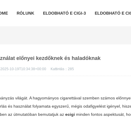
OME
RÓLUNK
ELDOBHATÓ E CIGI-3
ELDOBHATÓ E CIG
asználat előnyei kezdőknek és haladóknak
2025-10-19T10:34:38+00:00
Kattintás：
285
hányzás világát. A hagyományos cigarettával szemben számos előnnyel
lás és használat folyamata egyszerű, mégis odafigyelést igényel, his
Ebben az útmutatóban bemutatjuk az
ecigi
minden fontos aspektusát, h