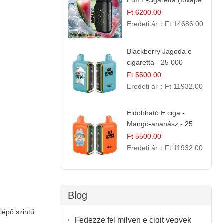
Puff E-cigaretta (Ibvape
Bar)
Ft 6200.00
Eredeti ár：
Ft 14686.00
Blackberry Jagoda e
cigaretta - 25 000
szívás
Ft 5500.00
Eredeti ár：
Ft 11932.00
Eldobható E ciga -
Mangó-ananász - 25
000 befújás
Ft 5500.00
Eredeti ár：
Ft 11932.00
Blog
lépő szintű
Fedezze fel milyen e cigit vegyek