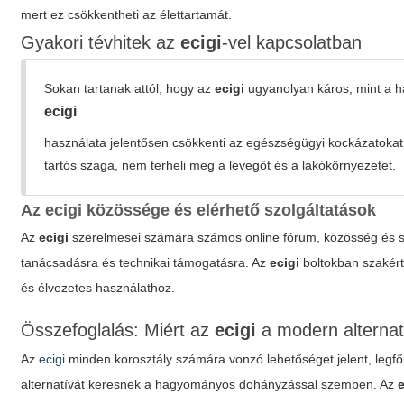
mert ez csökkentheti az élettartamát.
Gyakori tévhitek az
ecigi
-vel kapcsolatban
Sokan tartanak attól, hogy az
ecigi
ugyanolyan káros, mint a 
ecigi
használata jelentősen csökkenti az egészségügyi kockázatokat.
tartós szaga, nem terheli meg a levegőt és a lakókörnyezetet.
Az
ecigi
közössége és elérhető szolgáltatások
Az
ecigi
szerelmesei számára számos online fórum, közösség és sza
tanácsadásra és technikai támogatásra. Az
ecigi
boltokban szakérte
és élvezetes használathoz.
Összefoglalás: Miért az
ecigi
a modern alternat
Az
ecigi
minden korosztály számára vonzó lehetőséget jelent, le
alternatívát keresnek a hagyományos dohányzással szemben. Az