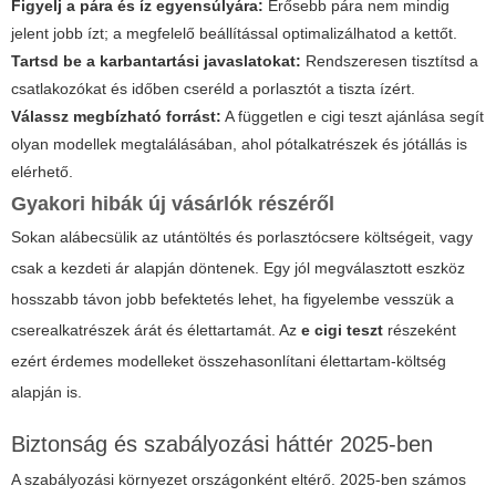
Figyelj a pára és íz egyensúlyára:
Erősebb pára nem mindig
jelent jobb ízt; a megfelelő beállítással optimalizálhatod a kettőt.
Tartsd be a karbantartási javaslatokat:
Rendszeresen tisztítsd a
csatlakozókat és időben cseréld a porlasztót a tiszta ízért.
Válassz megbízható forrást:
A független
e cigi teszt
ajánlása segít
olyan modellek megtalálásában, ahol pótalkatrészek és jótállás is
elérhető.
Gyakori hibák új vásárlók részéről
Sokan alábecsülik az utántöltés és porlasztócsere költségeit, vagy
csak a kezdeti ár alapján döntenek. Egy jól megválasztott eszköz
hosszabb távon jobb befektetés lehet, ha figyelembe vesszük a
cserealkatrészek árát és élettartamát. Az
e cigi teszt
részeként
ezért érdemes modelleket összehasonlítani élettartam-költség
alapján is.
Biztonság és szabályozási háttér 2025-ben
A szabályozási környezet országonként eltérő. 2025-ben számos