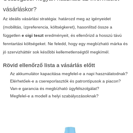
vásárláskor?
Az ideális vásárlási stratégia: határozd meg az igényeidet
(mobilitás, ízpreferencia, költségkeret), hasonlítsd össze a
független
e cigi teszt
eredményeit, és ellenőrizd a hosszú távú
fenntartási költségeket. Ne feledd, hogy egy megbízható márka és
jó szervizháttér sok későbbi kellemetlenségtől megkímél.
Rövid ellenőrző lista a vásárlás előtt
Az akkumulátor kapacitása megfelel-e a napi használatodnak?
Elérhetőek-e a csereporlasztók és patrontípusok a piacon?
Van-e garancia és megbízható ügyfélszolgálat?
Megfelel-e a modell a helyi szabályozásoknak?