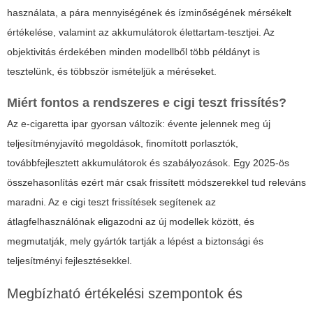
használata, a pára mennyiségének és ízminőségének mérsékelt
értékelése, valamint az akkumulátorok élettartam-tesztjei. Az
objektivitás érdekében minden modellből több példányt is
tesztelünk, és többször ismételjük a méréseket.
Miért fontos a rendszeres e cigi teszt frissítés?
Az e-cigaretta ipar gyorsan változik: évente jelennek meg új
teljesítményjavító megoldások, finomított porlasztók,
továbbfejlesztett akkumulátorok és szabályozások. Egy 2025-ös
összehasonlítás ezért már csak frissített módszerekkel tud releváns
maradni. Az
e cigi teszt
frissítések segítenek az
átlagfelhasználónak eligazodni az új modellek között, és
megmutatják, mely gyártók tartják a lépést a biztonsági és
teljesítményi fejlesztésekkel.
Megbízható értékelési szempontok és