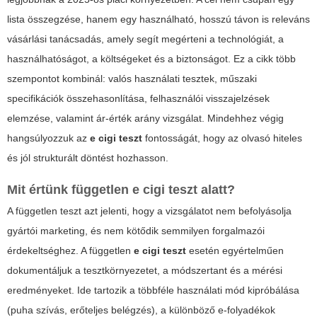
lista összegzése, hanem egy használható, hosszú távon is releváns
vásárlási tanácsadás, amely segít megérteni a technológiát, a
használhatóságot, a költségeket és a biztonságot. Ez a cikk több
szempontot kombinál: valós használati tesztek, műszaki
specifikációk összehasonlítása, felhasználói visszajelzések
elemzése, valamint ár-érték arány vizsgálat. Mindehhez végig
hangsúlyozzuk az
e cigi teszt
fontosságát, hogy az olvasó hiteles
és jól strukturált döntést hozhasson.
Mit értünk független e cigi teszt alatt?
A független teszt azt jelenti, hogy a vizsgálatot nem befolyásolja
gyártói marketing, és nem kötődik semmilyen forgalmazói
érdekeltséghez. A független
e cigi teszt
esetén egyértelműen
dokumentáljuk a tesztkörnyezetet, a módszertant és a mérési
eredményeket. Ide tartozik a többféle használati mód kipróbálása
(puha szívás, erőteljes belégzés), a különböző e-folyadékok