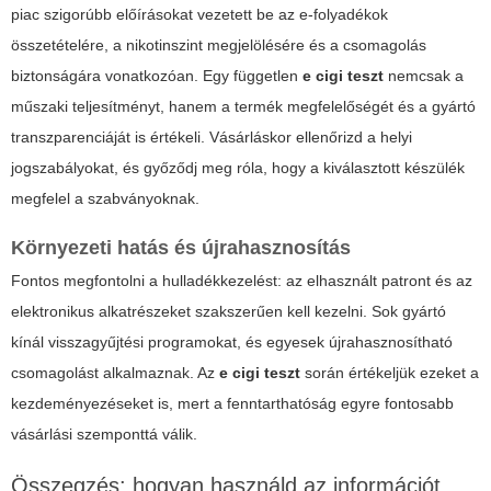
piac szigorúbb előírásokat vezetett be az e-folyadékok
összetételére, a nikotinszint megjelölésére és a csomagolás
biztonságára vonatkozóan. Egy független
e cigi teszt
nemcsak a
műszaki teljesítményt, hanem a termék megfelelőségét és a gyártó
transzparenciáját is értékeli. Vásárláskor ellenőrizd a helyi
jogszabályokat, és győződj meg róla, hogy a kiválasztott készülék
megfelel a szabványoknak.
Környezeti hatás és újrahasznosítás
Fontos megfontolni a hulladékkezelést: az elhasznált patront és az
elektronikus alkatrészeket szakszerűen kell kezelni. Sok gyártó
kínál visszagyűjtési programokat, és egyesek újrahasznosítható
csomagolást alkalmaznak. Az
e cigi teszt
során értékeljük ezeket a
kezdeményezéseket is, mert a fenntarthatóság egyre fontosabb
vásárlási szemponttá válik.
Összegzés: hogyan használd az információt