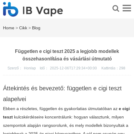
Home
>
Cikk
>
Blog
Független e cigi teszt 2025 a legjobb modellek
összehasonlítása és vásárlási útmutató
Szerző：
Honlap
Idő：
2025-12-06T17:29:34+00:00
Kattintás：
298
Áttekintés és bevezető: független e cigi teszt
alapelvei
Ebben a részletes, független és gyakorlatias útmutatóban az
e cigi
teszt
kulcskérdéseire koncentrálunk: hogyan választunk, milyen
szempontok alapján rangsorolunk, és mely modellek bizonyultak a
legjobbnak a 2025-ös piaci környezetben. A cél nem csupán egy