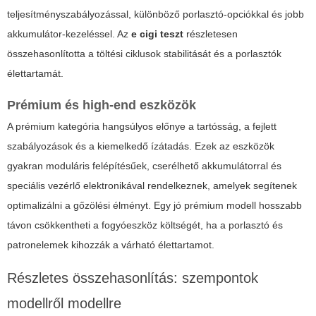
teljesítményszabályozással, különböző porlasztó-opciókkal és jobb
akkumulátor-kezeléssel. Az
e cigi teszt
részletesen
összehasonlította a töltési ciklusok stabilitását és a porlasztók
élettartamát.
Prémium és high-end eszközök
A prémium kategória hangsúlyos előnye a tartósság, a fejlett
szabályozások és a kiemelkedő ízátadás. Ezek az eszközök
gyakran moduláris felépítésűek, cserélhető akkumulátorral és
speciális vezérlő elektronikával rendelkeznek, amelyek segítenek
optimalizálni a gőzölési élményt. Egy jó prémium modell hosszabb
távon csökkentheti a fogyóeszköz költségét, ha a porlasztó és
patronelemek kihozzák a várható élettartamot.
Részletes összehasonlítás: szempontok
modellről modellre