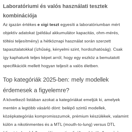
Laboratóriumi és valós használati tesztek
kombinációja
Az igazán értékes
e cigi teszt
egyesíti a laboratóriumban mért
objektív adatokat (például akkumulátor kapacitás, ohm-mérés,
töltési teljesítmény) a hétköznapi használat során szerzett
tapasztalatokkal (ízhűség, kényelmi szint, hordozhatóság). Csak
így kaphatunk teljes képet arról, hogy egy eszköz a bemutatott
specifikációk mellett hogyan teljesít a valós életben.
Top kategóriák 2025-ben: mely modellek
érdemesek a figyelemre?
A következő listában azokat a kategóriákat emeljük ki, amelyek
mentén a legtöbb vásárló dönt: belépő szintű modellek,
középkategóriás kompromisszumok, prémium készülékek, valamint
külön a nikotinmentes és a MTL (mouth-to-lung) versus DTL