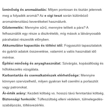
Ízminőség és aromaátadás:
Milyen pontosan és tisztán jelennek
meg a folyadék aromái? Az
e cigi teszt
során különböző
aromaintenzitású keverékeket használunk.
Gőztermelés:
Mennyire sűrű, mennyire telített a pára? A
felhasználók egy része a diszkrétebb, míg mások a látványosabb
párahatást részesítik előnyben.
Akkumulátor kapacitás és töltési idő:
Fogyasztói tapasztalatok
és gyártói adatok összevetése, valamint a valós használati idő
mérése.
Építési minőség és anyaghasználat:
Szivárgás, kopásállóság és
hőfokkezelés vizsgálata.
Karbantartás és cserealkatrészek elérhetősége:
Mennyire
könnyen szervizelhető, milyen gyakran kell cserélni a porlasztót
vagy patronokat.
Ár-érték arány:
Kezdeti költség vs. hosszú távú fenntartási költség.
Biztonsági funkciók:
Túlfeszültség elleni védelem, túlmelegedés-
szabályozás, töltésvezérlés.