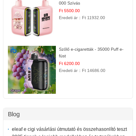
000 Szívás
Ft 5500.00
Eredeti ár：
Ft 11932.00
Szőlő e-cigaretták - 35000 Puff e-
füst
Ft 6200.00
Eredeti ár：
Ft 14686.00
Blog
eleaf e cigi vásárlási útmutató és összehasonlító teszt