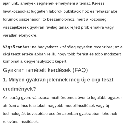
ajánlunk, amelyek segítenek elmélyíteni a témát. Keress
hivatkozásokat független laborok publikációihoz és felhasználói
fórumok összehasonlító beszámolóihoz, mert a közösségi
visszajelzések gyakran rávilágítanak rejtett problémákra vagy
váratlan előnyökre.
Végső tanács:
ne hagyatkozz kizárólag egyetlen recenzióra; az
e
cigi teszt
értéke abban rejlik, hogy több forrást és több módszert
kombinál a kiegyensúlyozott képért.
Gyakran ismételt kérdések (FAQ)
1. Milyen gyakran jelennek meg új
e cigi teszt
eredmények?
Az iparág gyors változása miatt érdemes évente legalább egyszer
átnézni a friss teszteket; nagyobb modellfrissítések vagy új
technológiák bevezetése esetén azonban gyakrabban lehetnek
releváns frissítések.