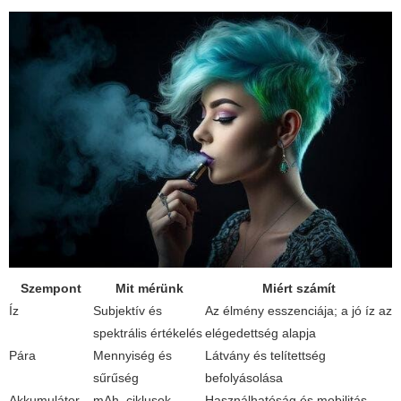
Szempont
Mit mérünk
Miért számít
Íz
Subjektív és
Az élmény esszenciája; a jó íz az
spektrális értékelés
elégedettség alapja
Pára
Mennyiség és
Látvány és telítettség
sűrűség
befolyásolása
Akkumulátor
mAh, ciklusok
Használhatóság és mobilitás