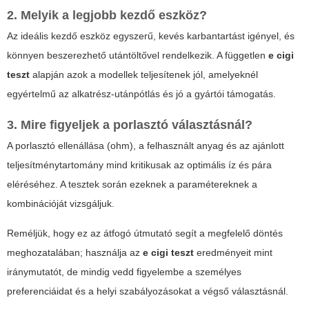
2. Melyik a legjobb kezdő eszköz?
Az ideális kezdő eszköz egyszerű, kevés karbantartást igényel, és
könnyen beszerezhető utántöltővel rendelkezik. A független
e cigi
teszt
alapján azok a modellek teljesítenek jól, amelyeknél
egyértelmű az alkatrész-utánpótlás és jó a gyártói támogatás.
3. Mire figyeljek a porlasztó választásnál?
A porlasztó ellenállása (ohm), a felhasznált anyag és az ajánlott
teljesítménytartomány mind kritikusak az optimális íz és pára
eléréséhez. A tesztek során ezeknek a paramétereknek a
kombinációját vizsgáljuk.
Reméljük, hogy ez az átfogó útmutató segít a megfelelő döntés
meghozatalában; használja az
e cigi teszt
eredményeit mint
iránymutatót, de mindig vedd figyelembe a személyes
preferenciáidat és a helyi szabályozásokat a végső választásnál.