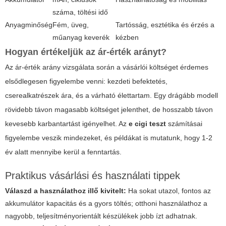
száma, töltési idő
Anyagminőség
Fém, üveg,
Tartósság, esztétika és érzés a
műanyag keverék
kézben
Hogyan értékeljük az ár-érték arányt?
Az ár-érték arány vizsgálata során a vásárlói költséget érdemes
elsődlegesen figyelembe venni: kezdeti befektetés,
cserealkatrészek ára, és a várható élettartam. Egy drágább modell
rövidebb távon magasabb költséget jelenthet, de hosszabb távon
kevesebb karbantartást igényelhet. Az
e cigi teszt
számításai
figyelembe veszik mindezeket, és példákat is mutatunk, hogy 1-2
év alatt mennyibe kerül a fenntartás.
Praktikus vásárlási és használati tippek
Válaszd a használathoz illő kivitelt:
Ha sokat utazol, fontos az
akkumulátor kapacitás és a gyors töltés; otthoni használathoz a
nagyobb, teljesítményorientált készülékek jobb ízt adhatnak.