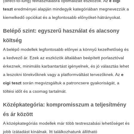
(direct-to-lung) felhasználásra optimalizált eszközök. Az
e cigi
teszt
eredményei alapján mindegyik kategóriában megnevezzük a
kiemelkedő opciókat és a legfontosabb előnyöket-hátrányokat.
Belépő szint: egyszerű használat és alacsony
költség
A belépő modellek legfontosabb előnyei a könnyű kezelhetőség és
a kedvező ár. Ezek az eszközök általában beépített porlasztóval
érkeznek, minimális karbantartást igényelnek, és jó választás lehet
a leszokni törekvőknek vagy a platformváltást tervezőknek. Az
e
cigi teszt
során megvizsgáltuk a patroncsere gyakoriságát, a
töltési időt és a csomag tartalmát.
Középkategória: kompromisszum a teljesítmény
és ár között
A középkategóriás modellek már több testreszabási lehetőséget és
jobb ízátadást kínálnak. Itt találkozhatunk állítható