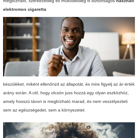
megbízható, szerkezetileg és működésileg is biztonságos
használt
elektromos cigaretta
készüléket, miként ellenőrizd az állapotát, és mire figyelj az ár-érték
arány során. A cél, hogy olcsón juss hozzá egy olyan eszközhöz,
amely hosszú távon is megbízható marad, és nem veszélyezteti
sem az egészségedet, sem a környezetet.