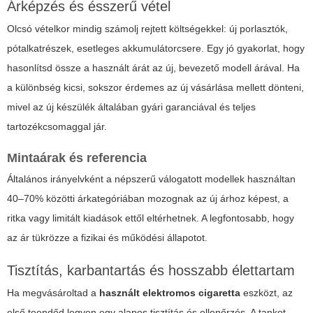
Árképzés és ésszerű vétel
Olcsó vételkor mindig számolj rejtett költségekkel: új porlasztók,
pótalkatrészek, esetleges akkumulátorcsere. Egy jó gyakorlat, hogy
hasonlítsd össze a használt árát az új, bevezető modell árával. Ha
a különbség kicsi, sokszor érdemes az új vásárlása mellett dönteni,
mivel az új készülék általában gyári garanciával és teljes
tartozékcsomaggal jár.
Mintaárak és referencia
Általános irányelvként a népszerű válogatott modellek használtan
40–70% közötti árkategóriában mozognak az új árhoz képest, a
ritka vagy limitált kiadások ettől eltérhetnek. A legfontosabb, hogy
az ár tükrözze a fizikai és működési állapotot.
Tisztítás, karbantartás és hosszabb élettartam
Ha megvásároltad a
használt elektromos cigaretta
eszközt, az
első teendőd legyen egy alapos tisztítás és ellenőrzés. A tankot,