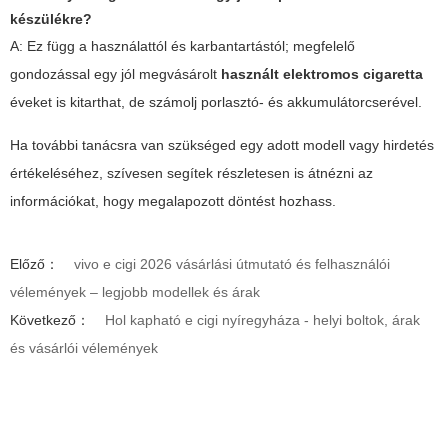
készülékre?
A: Ez függ a használattól és karbantartástól; megfelelő
gondozással egy jól megvásárolt
használt elektromos cigaretta
éveket is kitarthat, de számolj porlasztó- és akkumulátorcserével.
Ha további tanácsra van szükséged egy adott modell vagy hirdetés
értékeléséhez, szívesen segítek részletesen is átnézni az
információkat, hogy megalapozott döntést hozhass.
Előző：
vivo e cigi 2026 vásárlási útmutató és felhasználói
vélemények – legjobb modellek és árak
Következő：
Hol kapható e cigi nyíregyháza - helyi boltok, árak
és vásárlói vélemények