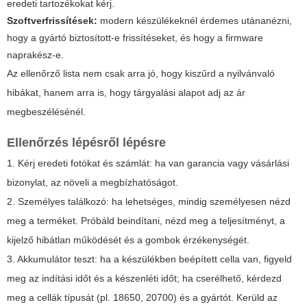
eredeti tartozékokat kérj.
Szoftverfrissítések:
modern készülékeknél érdemes utánanézni,
hogy a gyártó biztosított-e frissítéseket, és hogy a firmware
naprakész-e.
Az ellenőrző lista nem csak arra jó, hogy kiszűrd a nyilvánvaló
hibákat, hanem arra is, hogy tárgyalási alapot adj az ár
megbeszélésénél.
Ellenőrzés lépésről lépésre
1. Kérj eredeti fotókat és számlát: ha van garancia vagy vásárlási
bizonylat, az növeli a megbízhatóságot.
2. Személyes találkozó: ha lehetséges, mindig személyesen nézd
meg a terméket. Próbáld beindítani, nézd meg a teljesítményt, a
kijelző hibátlan működését és a gombok érzékenységét.
3. Akkumulátor teszt: ha a készülékben beépített cella van, figyeld
meg az indítási időt és a készenléti időt; ha cserélhető, kérdezd
meg a cellák típusát (pl. 18650, 20700) és a gyártót. Kerüld az