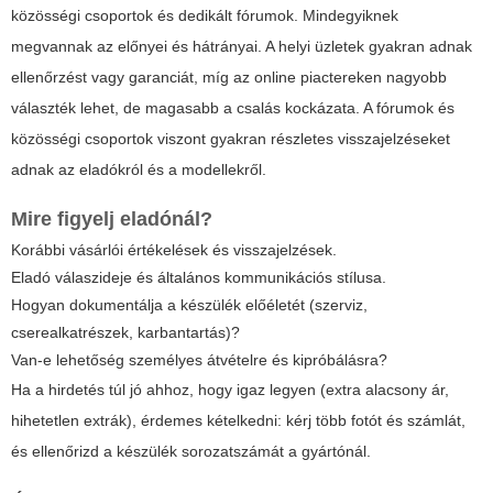
közösségi csoportok és dedikált fórumok. Mindegyiknek
megvannak az előnyei és hátrányai. A helyi üzletek gyakran adnak
ellenőrzést vagy garanciát, míg az online piactereken nagyobb
választék lehet, de magasabb a csalás kockázata. A fórumok és
közösségi csoportok viszont gyakran részletes visszajelzéseket
adnak az eladókról és a modellekről.
Mire figyelj eladónál?
Korábbi vásárlói értékelések és visszajelzések.
Eladó válaszideje és általános kommunikációs stílusa.
Hogyan dokumentálja a készülék előéletét (szerviz,
cserealkatrészek, karbantartás)?
Van-e lehetőség személyes átvételre és kipróbálásra?
Ha a hirdetés túl jó ahhoz, hogy igaz legyen (extra alacsony ár,
hihetetlen extrák), érdemes kételkedni: kérj több fotót és számlát,
és ellenőrizd a készülék sorozatszámát a gyártónál.