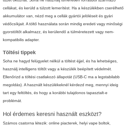
tüzet okozhat. Soha ne használj ismeretlen forrásból származó
cellákat, és kerüld a túlzott lemerítést. Ha a készülékben cserélhető
akkumulátor van, nézd meg a cellák gyártói jelöléseit és gyári
védőcsíkjait. A töltő használata során mindig eredeti vagy minőségi
gyorstöltőt alkalmazz, és kerülendő a túlméretezett vagy nem-
kompatibilis adapter.
Töltési tippek
Soha ne hagyd felügyelet nélkül a töltést éjjel, és ha lehetséges,
használj intelligens töltőt vagy a készülék beépített védelmét.
Ellenőrizd a töltési csatlakozó állapotát (USB-C ma a legstabilabb
megoldás). A használt készülékeknél kérdezd meg, mennyi ideig
tart egy feltöltés, és hogy a korábbi tulajdonos tapasztalt-e
problémát.
Hol érdemes keresni használt eszközt?
Számos csatorna létezik: online piacterek, helyi vape boltok,