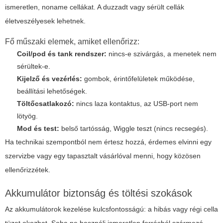
ismeretlen, noname cellákat. A duzzadt vagy sérült cellák
életveszélyesek lehetnek.
Fő műszaki elemek, amiket ellenőrizz:
Coil/pod és tank rendszer:
nincs-e szivárgás, a menetek nem
sérültek-e.
Kijelző és vezérlés:
gombok, érintőfelületek működése,
beállítási lehetőségek.
Töltőcsatlakozó:
nincs laza kontaktus, az USB-port nem
lötyög.
Mod és test:
belső tartósság, Wiggle teszt (nincs recsegés).
Ha technikai szempontból nem értesz hozzá, érdemes elvinni egy
szervizbe vagy egy tapasztalt vásárlóval menni, hogy közösen
ellenőrizzétek.
Akkumulátor biztonság és töltési szokások
Az akkumulátorok kezelése kulcsfontosságú: a hibás vagy régi cella