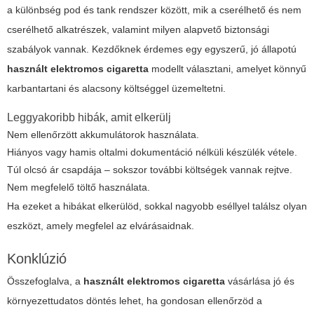
a különbség pod és tank rendszer között, mik a cserélhető és nem
cserélhető alkatrészek, valamint milyen alapvető biztonsági
szabályok vannak. Kezdőknek érdemes egy egyszerű, jó állapotú
használt elektromos cigaretta
modellt választani, amelyet könnyű
karbantartani és alacsony költséggel üzemeltetni.
Leggyakoribb hibák, amit elkerülj
Nem ellenőrzött akkumulátorok használata.
Hiányos vagy hamis oltalmi dokumentáció nélküli készülék vétele.
Túl olcsó ár csapdája – sokszor további költségek vannak rejtve.
Nem megfelelő töltő használata.
Ha ezeket a hibákat elkerülöd, sokkal nagyobb eséllyel találsz olyan
eszközt, amely megfelel az elvárásaidnak.
Konklúzió
Összefoglalva, a
használt elektromos cigaretta
vásárlása jó és
környezettudatos döntés lehet, ha gondosan ellenőrzöd a