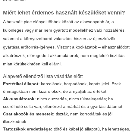
Miért lehet érdemes használt készüléket venni?
A használt piac előnyei többek között az alacsonyabb ár, a
különleges vagy már nem gyártott modellekhez való hozzáférés,
valamint a környezetbarát választás, hiszen az új eszközök
gyártása erőforrás-igényes. Viszont a kockázatok – elhasználódott
alkatrészek, elöregedett akkumulátorok, nem megfelelő tisztítás –
miatt körültekintően kell eljárni.
Alapvető ellenőrző lista vásárlás előtt
Esztétikai állapot:
karcolások, horpadások, kopás jelei. Ezek
önmagukban nem kizáró okok, de árnyalják az értéket.
Akkumulátorok:
nincs duzzadás, nincs túlmelegedés; ha
cserélhető cella van, ellenőrizd a márkát és a gyártási dátumot.
Csatlakozók és menetek:
tiszták, nem korrodáltak és jól
illeszkednek.
Tartozékok eredetisége:
töltő és kábel jó állapotú, ha lehetséges,