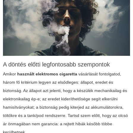
A döntés előtti legfontosabb szempontok
Amikor
használt elektromos cigaretta
vásárlását fontolgatod,
három fő kritérium legyen az elsődleges: állapot, eredet és
biztonság. Az állapot azt jelenti, hogy a készülék mechanikailag és
elektronikailag ép-e; az eredet kideríthetősége segít elkerülni
hamisítványokat; a biztonság pedig kiterjed az akkumulátorokra,
töltőkre és a tank/pod rendszerre. Tartsd szem előtt, hogy az olcsó
ár önmagában nem garancia: a rejtett hibák később többe
kerülhetnek.