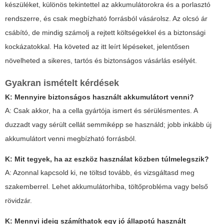
készüléket, különös tekintettel az akkumulátorokra és a porlasztó
rendszerre, és csak megbízható forrásból vásárolsz. Az olcsó ár
csábító, de mindig számolj a rejtett költségekkel és a biztonsági
kockázatokkal. Ha követed az itt leírt lépéseket, jelentősen
növelheted a sikeres, tartós és biztonságos vásárlás esélyét.
Gyakran ismételt kérdések
K: Mennyire biztonságos használt akkumulátort venni?
A: Csak akkor, ha a cella gyártója ismert és sérülésmentes. A
duzzadt vagy sérült cellát semmiképp se használd; jobb inkább új
akkumulátort venni megbízható forrásból.
K: Mit tegyek, ha az eszköz használat közben túlmelegszik?
A: Azonnal kapcsold ki, ne töltsd tovább, és vizsgáltasd meg
szakemberrel. Lehet akkumulátorhiba, töltőprobléma vagy belső
rövidzár.
K: Mennyi ideig számíthatok egy jó állapotú használt