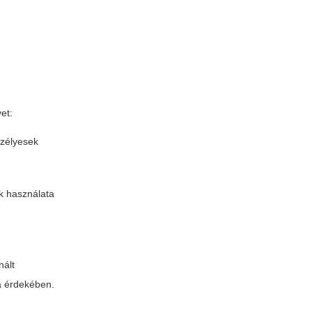
et:
szélyesek
ök használata
nált
a érdekében.