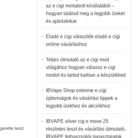
az e cigi mintabolt kínálatából –
hogyan találod meg a legjobb ízeket
és ajánlatokat
Eladó e cigi választék eladó e cigi
online vásárláshoz
Teljes útmutató az e cigi mod
világához hogyan válassz e cigi
modot és tartsd karban a készüléked
IBVape Shop extreme e cigi
újdonságok és vásárlási tippek a
legjobb ízekhez és akciókhoz
IBVAPE silver cig e move 25
garette teszt
részletes teszt és vásárlási útmutató,
IBVAPE felhasználói tapasztalatok