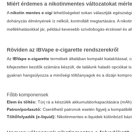
Miért érdemes a nikotinmentes változatokat mérl
A
nikotin mentes e cigi
lehetőségeket sokan választják egészségü
dohányzás élményének íz nélküli, kontrollált megtartására. A niko
mellékhatásokkal jár, például kevesebb szívdobogás-érzéssel és a
Röviden az
IBVape e-cigarette
rendszerekről
Az
IBVape e-cigarette
termékek általában kompakt kialakítással, 
kifejezetten kezdők számára készült, de találunk haladó opciókat is
gyakran hangsúlyozza a minőségi töltőanyagok és a dizájn kompro
Főbb komponensek
Elem és töltés:
Túrj rá a készülék akkumulátorkapacitására (mAh)
Patron/porlasztó:
Cserélhető patronok esetén figyelj a kompatibil
Töltőfolyadék (e-liquid):
Nikotinmentes e-liquidek különböző bázi