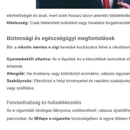
elérhetőségét és árait, mert ezek hosszú távon jelentős többletkölt
Hitelesség:
Csak hitelesített boltokból vagy hivatalos forgalmazókt
Biztonsági és egészségügyi megfontolások
Bár a
nikotin mentes e cigi
kevésbé kockázatos lehet a nikotintart
Gyermekektől eltartva:
Az e-liquidek és a készülékek tartozékai z
lehetnek.
Allergiák:
Ha érzékeny vagy különböző aromákra, válassz egyszerű
Szabályozás:
Ellenőrizd a helyi törvényeket és repülési szabályok
vagy szállítása.
Fenntarthatóság és hulladékkezelés
Az e-cigaretták ökológiai lábnyoma csökkenthető: válassz újratölth
patronokat. Az
IBVape e-cigarette
közösségében is egyre többen ke