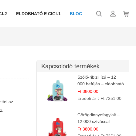
I-2
ELDOBHATÓ E CIGI-1
BLOG
Kapcsolódó termékek
Szőlő-ribizli ízű – 12
000 befújás – eldobható
e cigi
Ft 3800.00
Eredeti ár：
Ft 7251.00
ttel az
z,
Görögdinnyefagylalt –
12 000 szívással –
eldobható elektromos
Ft 3800.00
cigi