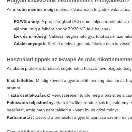
Hogyan válasszunk nikotinmentes e-folyadékot?
Az
nikotin mentes e cigi
optimalizálásához a folyadék választása 
PG/VG arány:
A
propilén‑glikol
(PG) dominálja a torokhatást, 
ajánlott, míg a felhőrajongók 70/30 VG felé hajlanak.
Ízek és minőség:
Válassz megbízható gyártótól származó nikoti
Adalékanyagok:
Kerüld a felesleges adalékokat és a kevéssé
Használati tippek az IBVape és más nikotinmente
Az alábbi praktikus tanácsok segítenek a hosszú távú elégedettsé
Első feltöltés:
Mindig kövesd a gyártó előtti priming utasítását: hag
áramot.
Tiszta csatlakozások:
Rendszeresen töröld meg a bázist és a csat
Fokozatos teljesítmény:
Ha a készülék rendelkezik teljesítmény‑
beállítást, amíg meg nem találod a kívánt íz- és gőzélményt.
Karbantartás:
Cseréld a porlasztót a gyártó ajánlása szerint, és v