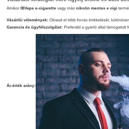
Amikor
IBVape e-cigarette
vagy más
nikotin mentes e cigi
termék
Vásárlói vélemények:
Olvasd el több forrás értékelését, különösen
Garancia és ügyfélszolgálat:
Preferáld a gyártó által támogatott 
Ár‑érték arány: