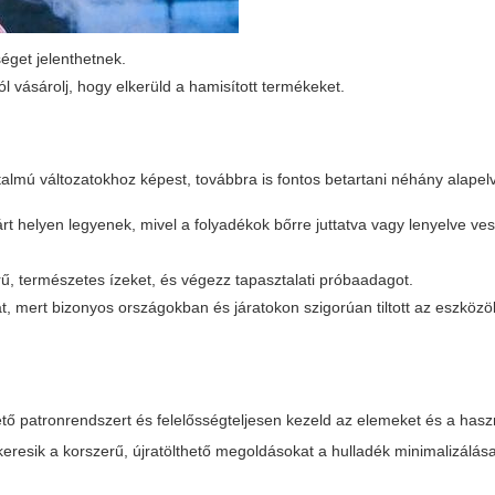
séget jelenthetnek.
ól vásárolj, hogy elkerüld a hamisított termékeket.
almú változatokhoz képest, továbbra is fontos betartani néhány alapelv
árt helyen legyenek, mivel a folyadékok bőrre juttatva vagy lenyelve ve
, természetes ízeket, és végezz tapasztalati próbaadagot.
at, mert bizonyos országokban és járatokon szigorúan tiltott az eszköz
ető patronrendszert és felelősségteljesen kezeld az elemeket és a hasz
resik a korszerű, újratölthető megoldásokat a hulladék minimalizálás