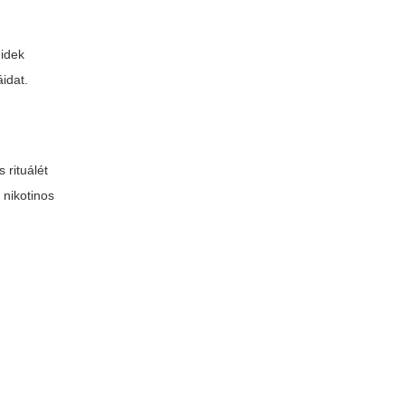
uidek
idat.
 rituálét
 nikotinos