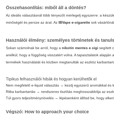
Összehasonlítás: miből áll a döntés?
Az ideális választásnál több tényezőt mérlegelj egyszerre: a készü
minőségét és persze az árat. Az
IBVape e-cigarette
sok vásárlónál
Használói élmény: személyes történetek és tanul
Sokan számolnak be arról, hogy a
nikotin mentes e cigi
segített 
anélkül, hogy a függőség visszatért volna. A tapasztalatok alapján
termékek használatát és közben megtanulták az eszköz karbantart
Tipikus felhasználói hibák és hogyan kerülhetők el
Nem megfelelő e-liquid választás → kezdj egyszerű aromákkal és kí
Ritka karbantartás → rendszeres tisztítás meghosszabbítja az eszk
Túl gyors teljesítménynövelés → lépésenként állítsd be, hogy elkerü
Végszó: How to approach your choice