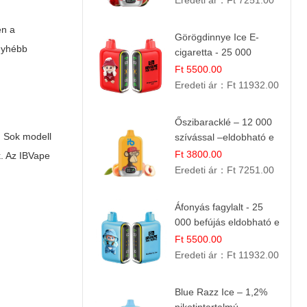
Eredeti ár：
Ft 7251.00
en a
Görögdinnye Ice E-
enyhébb
cigaretta - 25 000
befújás
Ft 5500.00
Eredeti ár：
Ft 11932.00
Őszibaracklé – 12 000
. Sok modell
szívással –eldobható e
cigi
Ft 3800.00
k. Az
IBVape
Eredeti ár：
Ft 7251.00
Áfonyás fagylalt - 25
000 befújás eldobható e
cigi
Ft 5500.00
Eredeti ár：
Ft 11932.00
Blue Razz Ice – 1,2%