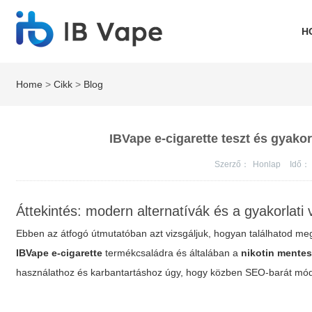
H
Home
>
Cikk
>
Blog
IBVape e-cigarette teszt és gyakor
Szerző：
Honlap
Idő：
Áttekintés: modern alternatívák és a gyakorlati
Ebben az átfogó útmutatóban azt vizsgáljuk, hogyan találhatod me
IBVape e-cigarette
termékcsaládra és általában a
nikotin mentes
használathoz és karbantartáshoz úgy, hogy közben SEO-barát módo