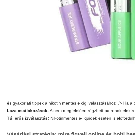
és gyakorlati tippek a nikotin mentes e cigi választásához" /> Ha a
Laza csatlakozások:
A nem megfelelően rögzített patronok elektr
Túl erős ízválasztás:
Nikotinmentes e-liquidek esetén is előfordul
Vásárlási stratégia: mire figyelj online és bolti b