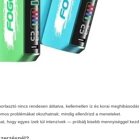
 porlasztó nincs rendesen átitatva, kellemetlen íz és korai meghibásodás
omos problémákat okozhatnak; mindig ellenőrizd a meneteket.
hat, hogy egyes ízek túl intenzívek — próbálj kisebb mennyiséggel kezd
eszerzésnél?