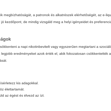
lék megbízhatóságát, a patronok és alkatrészek elérhetőségét, az e-liq
 jó kezdőpont, de mindig vizsgáld meg a helyi igényeidet és preferenciá
ságok
csökkenteni a napi nikotinbevitelt vagy egyszerűen megtartani a szociális
 a legjobb eredményeket azok érték el, akik fokozatosan csökkentették a
ását.
sérletezz kis adagokkal.
öz élettartamát.
ld az égést és élvezd az ízt.