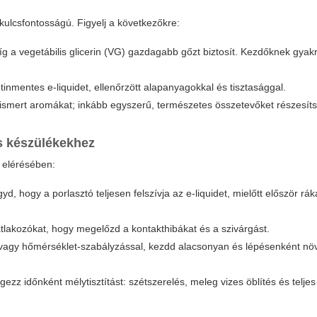
kulcsfontosságú. Figyelj a következőkre:
míg a
vegetábilis glicerin
(VG) gazdagabb gőzt biztosít. Kezdőknek gyak
nmentes e-liquidet, ellenőrzött alapanyagokkal és tisztasággal.
 ismert aromákat; inkább egyszerű, természetes összetevőket részesít
s készülékekhez
g elérésében:
yd, hogy a porlasztó teljesen felszívja az e-liquidet, mielőtt először rá
lakozókat, hogy megelőzd a kontakthibákat és a szivárgást.
 vagy hőmérséklet‑szabályzással, kezdd alacsonyan és lépésenként nö
égezz időnként mélytisztítást: szétszerelés, meleg vizes öblítés és telj