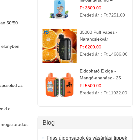
nikotintartalmú –
eldobható e cigi
Ft 3800.00
Eredeti ár：
Ft 7251.00
ran 50/50
35000 Puff Vapes -
Narancslekvár
s előnyben.
Ft 6200.00
Eredeti ár：
Ft 14686.00
Eldobható E ciga -
Mangó-ananász - 25
000 befújás
kapcsolod az
Ft 5500.00
Eredeti ár：
Ft 11932.00
veld a
Blog
es megszáradás.
Friss újdonságok és vásárlási tippek