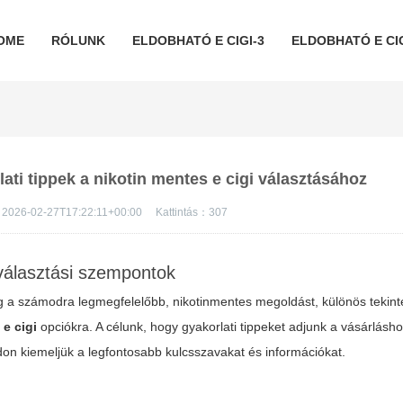
OME
RÓLUNK
ELDOBHATÓ E CIGI-3
ELDOBHATÓ E CIG
lati tippek a nikotin mentes e cigi választásához
2026-02-27T17:22:11+00:00
Kattintás：
307
 választási szempontok
g a számodra legmegfelelőbb, nikotinmentes megoldást, különös tekinte
 e cigi
opciókra. A célunk, hogy gyakorlati tippeket adjunk a vásárlásho
n kiemeljük a legfontosabb kulcsszavakat és információkat.