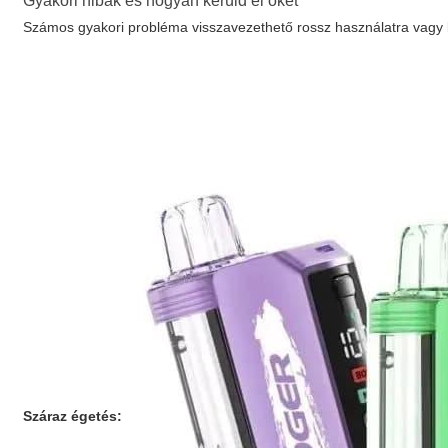
Gyakori hibák és hogyan kerüld el őket
Számos gyakori probléma visszavezethető rossz használatra vagy 
Száraz égetés: