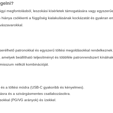
egelni?
gyi megfontolásból, leszokási kísérletek támogatására vagy egyszerű
tin hiánya csökkenti a függőség kialakulásának kockázatát és gyakran 
lvászavarokkal.
cserélhető patronokkal és egyszerű töltési megoldásokkal rendelkeznek
, amelyek beállítható teljesítményt és többféle patronrendszert kínálna
misszum nélküli kombinációját.
 és a töltési módra (USB-C gyakoribb és kényelmes).
itásra és a szivárgásmentes csatlakozásokra.
sokkal (PG/VG arányok) és ízekkel.