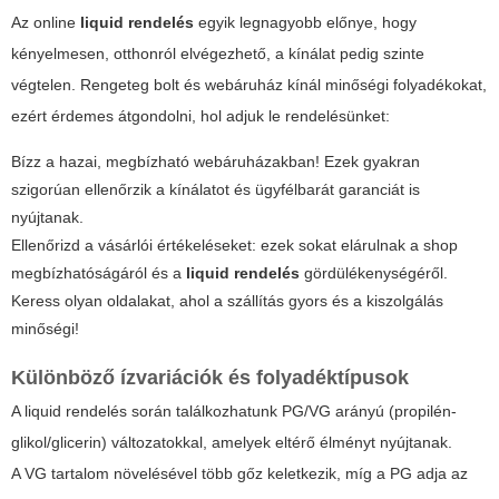
Az online
liquid rendelés
egyik legnagyobb előnye, hogy
kényelmesen, otthonról elvégezhető, a kínálat pedig szinte
végtelen. Rengeteg bolt és webáruház kínál minőségi folyadékokat,
ezért érdemes átgondolni, hol adjuk le rendelésünket:
Bízz a hazai, megbízható webáruházakban! Ezek gyakran
szigorúan ellenőrzik a kínálatot és ügyfélbarát garanciát is
nyújtanak.
Ellenőrizd a vásárlói értékeléseket: ezek sokat elárulnak a shop
megbízhatóságáról és a
liquid rendelés
gördülékenységéről.
Keress olyan oldalakat, ahol a szállítás gyors és a kiszolgálás
minőségi!
Különböző ízvariációk és folyadéktípusok
A
liquid rendelés
során találkozhatunk PG/VG arányú (propilén-
glikol/glicerin) változatokkal, amelyek eltérő élményt nyújtanak.
A VG tartalom növelésével több gőz keletkezik, míg a PG adja az