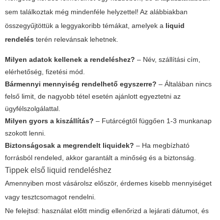
sem találkoztak még mindenféle helyzettel! Az alábbiakban
összegyűjtöttük a leggyakoribb témákat, amelyek a
liquid
rendelés
terén relevánsak lehetnek.
Milyen adatok kellenek a rendeléshez?
– Név, szállítási cím,
elérhetőség, fizetési mód.
Bármennyi mennyiség rendelhető egyszerre?
– Általában nincs
felső limit, de nagyobb tétel esetén ajánlott egyeztetni az
ügyfélszolgálattal.
Milyen gyors a kiszállítás?
– Futárcégtől függően 1-3 munkanap
szokott lenni.
Biztonságosak a megrendelt liquidek?
– Ha megbízható
forrásból rendeled, akkor garantált a minőség és a biztonság.
Tippek első liquid rendeléshez
Amennyiben most vásárolsz először, érdemes kisebb mennyiséget
vagy tesztcsomagot rendelni.
Ne felejtsd: használat előtt mindig ellenőrizd a lejárati dátumot, és