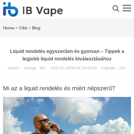
Home
>
Cikk
>
Blog
Liquid rendelés egyszerűen és gyorsan – Tippek a
legjobb liquid rendelés kiválasztásához
Szerző：
Honlap
Idő：
2025-10-19T08:46:10+00:00
Kattintás：
153
Mi az a liquid rendelés és miért népszerű?