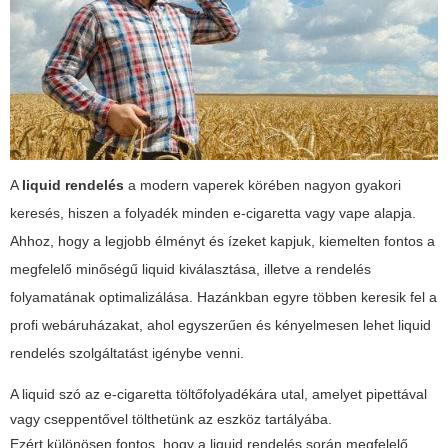
A
liquid rendelés
a modern vaperek körében nagyon gyakori
keresés, hiszen a folyadék minden e-cigaretta vagy vape alapja.
Ahhoz, hogy a legjobb élményt és ízeket kapjuk, kiemelten fontos a
megfelelő minőségű liquid kiválasztása, illetve a rendelés
folyamatának optimalizálása. Hazánkban egyre többen keresik fel a
profi webáruházakat, ahol egyszerűen és kényelmesen lehet
liquid
rendelés
szolgáltatást igénybe venni.
A liquid szó az e-cigaretta töltőfolyadékára utal, amelyet pipettával
vagy cseppentővel tölthetünk az eszköz tartályába.
Ezért különösen fontos, hogy a liquid rendelés során megfelelő