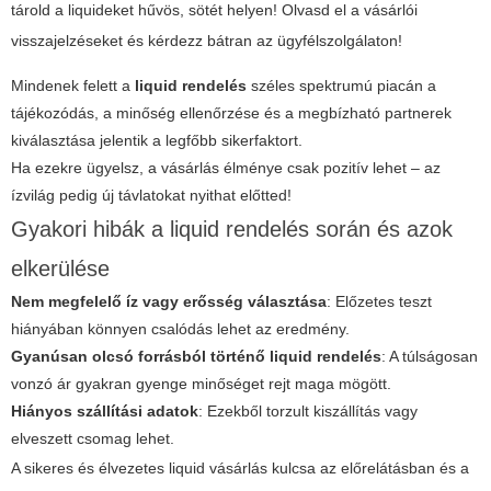
tárold a liquideket hűvös, sötét helyen! Olvasd el a vásárlói
visszajelzéseket és kérdezz bátran az ügyfélszolgálaton!
Mindenek felett a
liquid rendelés
széles spektrumú piacán a
tájékozódás, a minőség ellenőrzése és a megbízható partnerek
kiválasztása jelentik a legfőbb sikerfaktort.
Ha ezekre ügyelsz, a vásárlás élménye csak pozitív lehet – az
ízvilág pedig új távlatokat nyithat előtted!
Gyakori hibák a liquid rendelés során és azok
elkerülése
Nem megfelelő íz vagy erősség választása
: Előzetes teszt
hiányában könnyen csalódás lehet az eredmény.
Gyanúsan olcsó forrásból történő
liquid rendelés
: A túlságosan
vonzó ár gyakran gyenge minőséget rejt maga mögött.
Hiányos szállítási adatok
: Ezekből torzult kiszállítás vagy
elveszett csomag lehet.
A sikeres és élvezetes liquid vásárlás kulcsa az előrelátásban és a