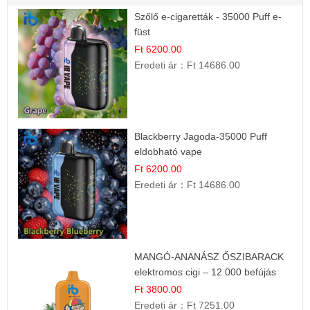
Szőlő e-cigaretták - 35000 Puff e-
füst
Ft 6200.00
Eredeti ár：
Ft 14686.00
Blackberry Jagoda-35000 Puff
eldobható vape
Ft 6200.00
Eredeti ár：
Ft 14686.00
MANGÓ-ANANÁSZ ŐSZIBARACK
elektromos cigi – 12 000 befújás
Ft 3800.00
Eredeti ár：
Ft 7251.00