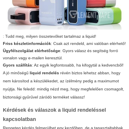
: Tudd meg, milyen összetevőket tartalmaz a liquid!
Friss készletinformációk
: Csak azt rendeld, ami valóban elérhető!
Ügyfélszolgálat elérhetősége
: Gyors válasz és segítség forró
vonalon vagy e-mailen keresztül.
Gyors szállítás
: Az egyik legfontosabb, ha kifogytál a kedvencből!
A jó minőségű
liquid rendelés
révén biztos lehetsz abban, hogy
nem károsítod a készülékedet, az ízélmény pedig a maximumot
nyújtja. Ne feledd: mindig nézd meg, hogy megfelelően csomagolt,
biztonsági gyűrűvel záródó terméket válassz!
Kérdések és válaszok a liquid rendeléssel
kapcsolatban
Rengeteg kérdés felmerülhet egy kezdőben, de a tapasztaltabbak