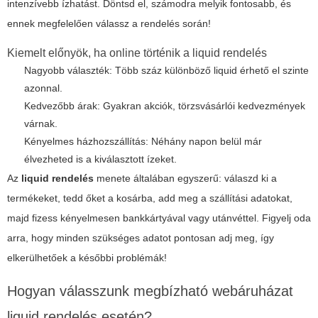
intenzívebb ízhatást. Döntsd el, számodra melyik fontosabb, és
ennek megfelelően válassz a rendelés során!
Kiemelt előnyök, ha online történik a liquid rendelés
Nagyobb választék: Több száz különböző liquid érhető el szinte
azonnal.
Kedvezőbb árak: Gyakran akciók, törzsvásárlói kedvezmények
várnak.
Kényelmes házhozszállítás: Néhány napon belül már
élvezheted is a kiválasztott ízeket.
Az
liquid rendelés
menete általában egyszerű: válaszd ki a
termékeket, tedd őket a kosárba, add meg a szállítási adatokat,
majd fizess kényelmesen bankkártyával vagy utánvéttel. Figyelj oda
arra, hogy minden szükséges adatot pontosan adj meg, így
elkerülhetőek a későbbi problémák!
Hogyan válasszunk megbízható webáruházat
liquid rendelés esetén?