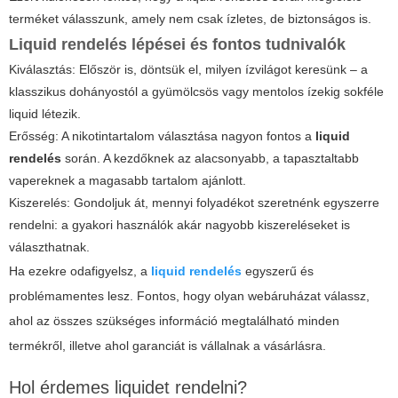
terméket válasszunk, amely nem csak ízletes, de biztonságos is.
Liquid rendelés lépései és fontos tudnivalók
Kiválasztás: Először is, döntsük el, milyen ízvilágot keresünk – a
klasszikus dohányostól a gyümölcsös vagy mentolos ízekig sokféle
liquid létezik.
Erősség: A nikotintartalom választása nagyon fontos a
liquid
rendelés
során. A kezdőknek az alacsonyabb, a tapasztaltabb
vapereknek a magasabb tartalom ajánlott.
Kiszerelés: Gondoljuk át, mennyi folyadékot szeretnénk egyszerre
rendelni: a gyakori használók akár nagyobb kiszereléseket is
választhatnak.
Ha ezekre odafigyelsz, a
liquid rendelés
egyszerű és
problémamentes lesz. Fontos, hogy olyan webáruházat válassz,
ahol az összes szükséges információ megtalálható minden
termékről, illetve ahol garanciát is vállalnak a vásárlásra.
Hol érdemes liquidet rendelni?