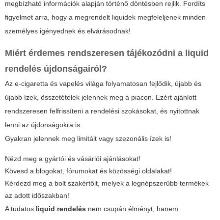
megbízható információk alapján történő döntésben rejlik. Fordíts
figyelmet arra, hogy a megrendelt liquidek megfeleljenek minden
személyes igényednek és elvárásodnak!
Miért érdemes rendszeresen tájékozódni a
liquid
rendelés
újdonságairól?
Az e-cigaretta és vapelés világa folyamatosan fejlődik, újabb és
újabb ízek, összetételek jelennek meg a piacon. Ezért ajánlott
rendszeresen felfrissíteni a rendelési szokásokat, és nyitottnak
lenni az újdonságokra is.
Gyakran jelennek meg limitált vagy szezonális ízek is!
Nézd meg a gyártói és vásárlói ajánlásokat!
Kövesd a blogokat, fórumokat és közösségi oldalakat!
Kérdezd meg a bolt szakértőit, melyek a legnépszerűbb termékek
az adott időszakban!
A tudatos
liquid rendelés
nem csupán élményt, hanem