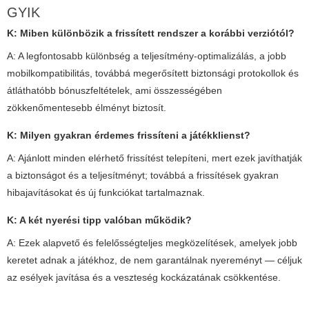
GYIK
K: Miben különbözik a frissített rendszer a korábbi verziótól?
A: A legfontosabb különbség a teljesítmény-optimalizálás, a jobb
mobilkompatibilitás, továbbá megerősített biztonsági protokollok és
átláthatóbb bónuszfeltételek, ami összességében
zökkenőmentesebb élményt biztosít.
K: Milyen gyakran érdemes frissíteni a játékklienst?
A: Ajánlott minden elérhető frissítést telepíteni, mert ezek javíthatják
a biztonságot és a teljesítményt; továbbá a frissítések gyakran
hibajavításokat és új funkciókat tartalmaznak.
K: A két nyerési tipp valóban működik?
A: Ezek alapvető és felelősségteljes megközelítések, amelyek jobb
keretet adnak a játékhoz, de nem garantálnak nyereményt — céljuk
az esélyek javítása és a veszteség kockázatának csökkentése.