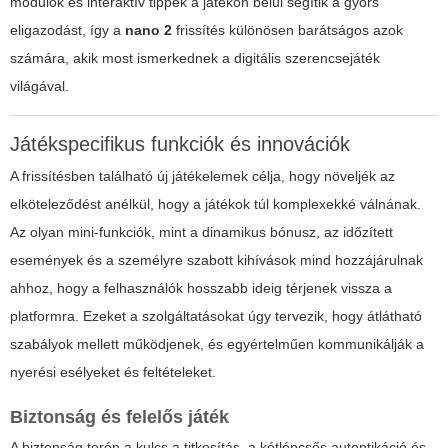
modulok és interaktív tippek a játékon belül segítik a gyors
eligazodást, így a
nano 2
frissítés különösen barátságos azok
számára, akik most ismerkednek a digitális szerencsejáték
világával.
Játékspecifikus funkciók és innovációk
A frissítésben található új játékelemek célja, hogy növeljék az
elköteleződést anélkül, hogy a játékok túl komplexekké válnának.
Az olyan mini-funkciók, mint a dinamikus bónusz, az időzített
események és a személyre szabott kihívások mind hozzájárulnak
ahhoz, hogy a felhasználók hosszabb ideig térjenek vissza a
platformra. Ezeket a szolgáltatásokat úgy tervezik, hogy átlátható
szabályok mellett működjenek, és egyértelműen kommunikálják a
nyerési esélyeket és feltételeket.
Biztonság és felelős játék
A biztonság terén a kulcs a titkosítás, a kétlépcsős autentikáció és