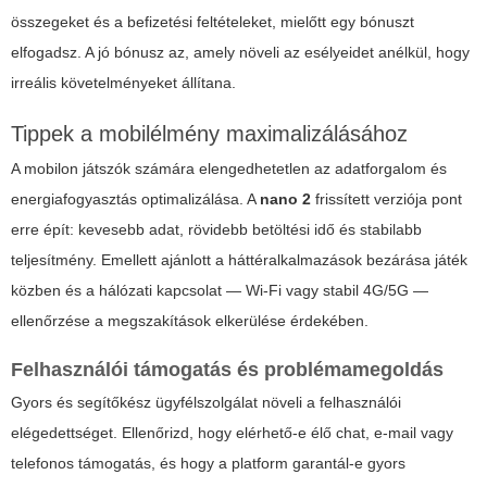
összegeket és a befizetési feltételeket, mielőtt egy bónuszt
elfogadsz. A
jó
bónusz az, amely növeli az esélyeidet anélkül, hogy
irreális követelményeket állítana.
Tippek a mobilélmény maximalizálásához
A mobilon játszók számára elengedhetetlen az adatforgalom és
energiafogyasztás optimalizálása. A
nano 2
frissített verziója pont
erre épít: kevesebb adat, rövidebb betöltési idő és stabilabb
teljesítmény. Emellett ajánlott a háttéralkalmazások bezárása játék
közben és a hálózati kapcsolat — Wi-Fi vagy stabil 4G/5G —
ellenőrzése a megszakítások elkerülése érdekében.
Felhasználói támogatás és problémamegoldás
Gyors és segítőkész ügyfélszolgálat növeli a felhasználói
elégedettséget. Ellenőrizd, hogy elérhető-e élő chat, e-mail vagy
telefonos támogatás, és hogy a platform garantál-e gyors