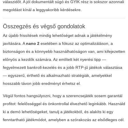
válaszidőt. A jól dokumentált súgó és GYIK rész is sokszor azonnali
megoldást kínál a leggyakoribb kérdésekre.
Összegzés és végső gondolatok
Az újabb frissítések mindig lehetőséget adnak a játékélmény
javítására. A
nano 2
esetében a fókusz az optimalizáláson, a
biztonságon és a könnyebb használhatóságon van, ami kifejezetten
előnyös a kezdők számára. Az említett két nyerési tipp —
fegyelmezett bankroll-kezelés és a jobb RTP-jű játékok választása
— egyszerű, érthető és alkalmazható stratégiák, amelyekkel
hosszabb távon jobb eredményt érhetsz el.
Végül fontos hangsúlyozni, hogy a szerencsejáték sosem garantál
profitot: felelősséggel és önkontrollal élvezhető leginkább. Használd
ki a demó lehetőségeket, tanulj a játékokból, és alakíts ki egy
fenntartható játékmódot, amelyben a szórakozás az elsődleges cél.