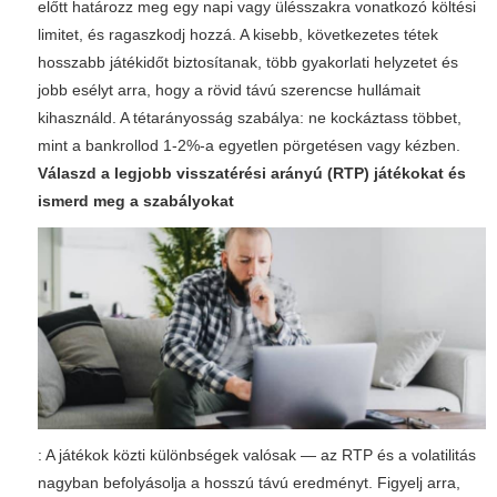
előtt határozz meg egy napi vagy ülésszakra vonatkozó költési
limitet, és ragaszkodj hozzá. A kisebb, következetes tétek
hosszabb játékidőt biztosítanak, több gyakorlati helyzetet és
jobb esélyt arra, hogy a rövid távú szerencse hullámait
kihasználd. A
tétarányosság
szabálya: ne kockáztass többet,
mint a bankrollod 1-2%-a egyetlen pörgetésen vagy kézben.
Válaszd a legjobb visszatérési arányú (RTP) játékokat és
ismerd meg a szabályokat
: A játékok közti különbségek valósak — az RTP és a volatilitás
nagyban befolyásolja a hosszú távú eredményt. Figyelj arra,