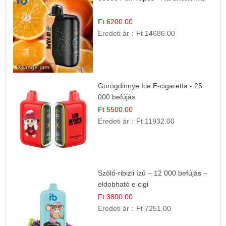
Ft 6200.00
Eredeti ár：
Ft 14686.00
Görögdinnye Ice E-cigaretta - 25
000 befújás
Ft 5500.00
Eredeti ár：
Ft 11932.00
Szőlő-ribizli ízű – 12 000 befújás –
eldobható e cigi
Ft 3800.00
Eredeti ár：
Ft 7251.00