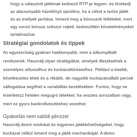
hogy a választott játéknak kedvező RTP-je legyen, és törekedj
az alacsonyabb házelőnyű opciókra, ha a célod a tartós játék
és az esélyek javítása. Ismerd meg a bónuszok feltételeit, mert
egy vonzó bónusz sokszor rejtett, kedvezőtlen követelményeket
tartalmazhat.
Stratégiai gondolatok és tippek
Az egyszerűség gyakran hatékonyabb, mint a túlkomplikált
rendszerek. Használj olyan stratégiákat, amelyek illeszkednek a
személyes stílusodhoz és kockázattűrésedhez. Például a kisebb,
következetes tétek és a ritkább, de nagyobb kockázatvállaló percek
váltogatása segíthet a variabilitás kezelésében. Fontos, hogy ne
kísérletezz hirtelen megugró tétekkel, ha vesztes sorozatban vagy,
mert ez gyors bankrollvesztéshez vezethet.
Gyakorlás nem valódi pénzzel
Használj demó módokat és ingyenes játéklehetőségeket, hogy
kockázat nélkül ismerd meg a játék mechanikáját. A demo