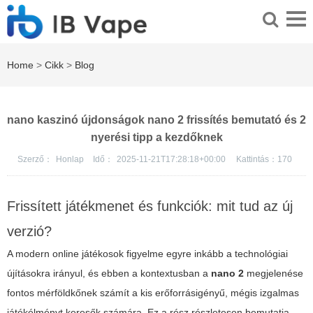
Home
>
Cikk
>
Blog
nano kaszinó újdonságok nano 2 frissítés bemutató és 2
nyerési tipp a kezdőknek
Szerző：
Honlap
Idő：
2025-11-21T17:28:18+00:00
Kattintás：
170
Frissített játékmenet és funkciók: mit tud az új
verzió?
A modern online játékosok figyelme egyre inkább a technológiai
újításokra irányul, és ebben a kontextusban a
nano 2
megjelenése
fontos mérföldkőnek számít a kis erőforrásigényű, mégis izgalmas
játékélményt keresők számára. Ez a rész részletesen bemutatja,