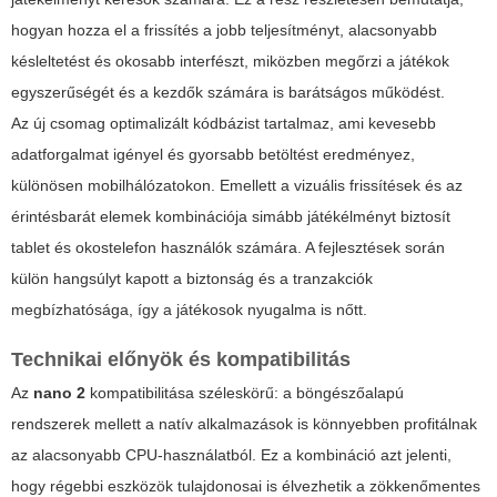
hogyan hozza el a frissítés a jobb teljesítményt, alacsonyabb
késleltetést és okosabb interfészt, miközben megőrzi a játékok
egyszerűségét és a kezdők számára is barátságos működést.
Az új csomag optimalizált kódbázist tartalmaz, ami kevesebb
adatforgalmat igényel és gyorsabb betöltést eredményez,
különösen mobilhálózatokon. Emellett a vizuális frissítések és az
érintésbarát elemek kombinációja simább játékélményt biztosít
tablet és okostelefon használók számára. A fejlesztések során
külön hangsúlyt kapott a biztonság és a tranzakciók
megbízhatósága, így a játékosok nyugalma is nőtt.
Technikai előnyök és kompatibilitás
Az
nano 2
kompatibilitása széleskörű: a böngészőalapú
rendszerek mellett a natív alkalmazások is könnyebben profitálnak
az alacsonyabb CPU-használatból. Ez a kombináció azt jelenti,
hogy régebbi eszközök tulajdonosai is élvezhetik a zökkenőmentes