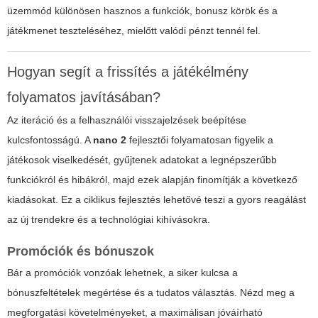
üzemmód különösen hasznos a funkciók, bonusz körök és a
játékmenet teszteléséhez, mielőtt valódi pénzt tennél fel.
Hogyan segít a frissítés a játékélmény
folyamatos javításában?
Az iteráció és a felhasználói visszajelzések beépítése
kulcsfontosságú. A
nano 2
fejlesztői folyamatosan figyelik a
játékosok viselkedését, gyűjtenek adatokat a legnépszerűbb
funkciókról és hibákról, majd ezek alapján finomítják a következő
kiadásokat. Ez a ciklikus fejlesztés lehetővé teszi a gyors reagálást
az új trendekre és a technológiai kihívásokra.
Promóciók és bónuszok
Bár a promóciók vonzóak lehetnek, a siker kulcsa a
bónuszfeltételek megértése és a tudatos választás. Nézd meg a
megforgatási követelményeket, a maximálisan jóváírható