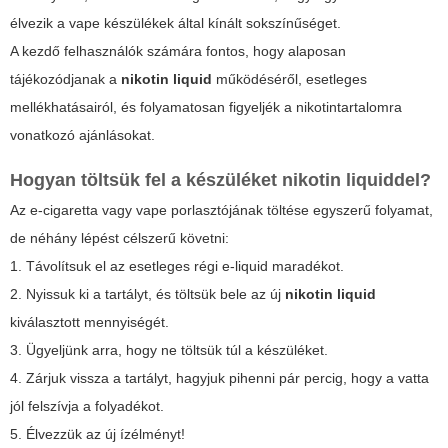
élvezik a vape készülékek által kínált sokszínűséget.
A kezdő felhasználók számára fontos, hogy alaposan
tájékozódjanak a
nikotin liquid
működéséről, esetleges
mellékhatásairól, és folyamatosan figyeljék a nikotintartalomra
vonatkozó ajánlásokat.
Hogyan töltsük fel a készüléket nikotin liquiddel?
Az e-cigaretta vagy vape porlasztójának töltése egyszerű folyamat,
de néhány lépést célszerű követni:
1. Távolítsuk el az esetleges régi e-liquid maradékot.
2. Nyissuk ki a tartályt, és töltsük bele az új
nikotin liquid
kiválasztott mennyiségét.
3. Ügyeljünk arra, hogy ne töltsük túl a készüléket.
4. Zárjuk vissza a tartályt, hagyjuk pihenni pár percig, hogy a vatta
jól felszívja a folyadékot.
5. Élvezzük az új ízélményt!