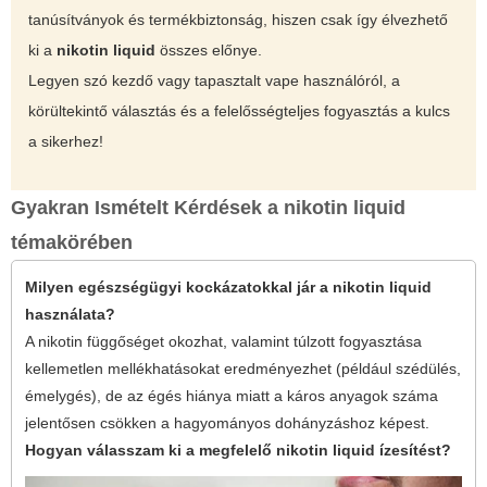
tanúsítványok és termékbiztonság, hiszen csak így élvezhető
ki a
nikotin liquid
összes előnye.
Legyen szó kezdő vagy tapasztalt vape használóról, a
körültekintő választás és a felelősségteljes fogyasztás a kulcs
a sikerhez!
Gyakran Ismételt Kérdések a nikotin liquid
témakörében
Milyen egészségügyi kockázatokkal jár a nikotin liquid
használata?
A nikotin függőséget okozhat, valamint túlzott fogyasztása
kellemetlen mellékhatásokat eredményezhet (például szédülés,
émelygés), de az égés hiánya miatt a káros anyagok száma
jelentősen csökken a hagyományos dohányzáshoz képest.
Hogyan válasszam ki a megfelelő nikotin liquid ízesítést?