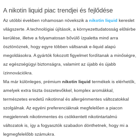
A nikotin liquid piac trendjei és fejlődése
Az utóbbi években rohamosan növekszik a
nikotin liquid
kereslet
világszerte. A technológiai újítások, a környezettudatosság előtérbe
kerülése, illetve a folyamatosan bővülő ízpaletta mind arra
ösztönöznek, hogy egyre többen váltsanak e-liquid alapú
megoldásokra. A gyártók fokozott figyelmet fordítanak a minőségre,
az egészségügyi biztonságra, valamint az újabb és újabb
ízinnovációkra.
Ma már különleges, prémium
nikotin liquid
termékek is elérhetők,
amelyek extra tiszta összetevőkkel, komplex aromákkal,
természetes eredetű nikotinnal és allergénmentes változatokkal
szolgálnak. Az egyéni preferenciáknak megfelelően a piacon
megjelennek nikotinmentes és csökkentett nikotintartalmú
változatok is, így a fogyasztók szabadon dönthetnek, hogy mi a
legmegfelelőbb számukra.