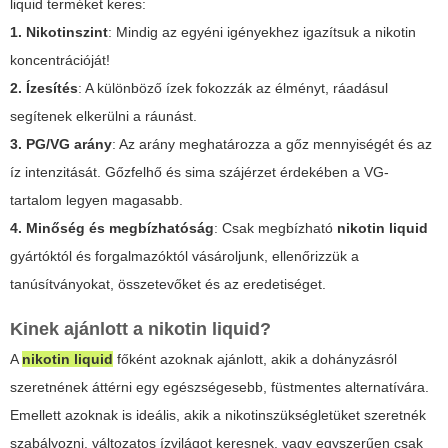
liquid terméket keres:
1. Nikotinszint
: Mindig az egyéni igényekhez igazítsuk a nikotin
koncentrációját!
2. Ízesítés
: A különböző ízek fokozzák az élményt, ráadásul
segítenek elkerülni a ráunást.
3. PG/VG arány
: Az arány meghatározza a gőz mennyiségét és az
íz intenzitását. Gőzfelhő és sima szájérzet érdekében a VG-
tartalom legyen magasabb.
4. Minőség és megbízhatóság
: Csak megbízható
nikotin liquid
gyártóktól és forgalmazóktól vásároljunk, ellenőrizzük a
tanúsítványokat, összetevőket és az eredetiséget.
Kinek ajánlott a nikotin liquid?
A
nikotin liquid
főként azoknak ajánlott, akik a dohányzásról
szeretnének áttérni egy egészségesebb, füstmentes alternatívára.
Emellett azoknak is ideális, akik a nikotinszükségletüket szeretnék
szabályozni, változatos ízvilágot keresnek, vagy egyszerűen csak