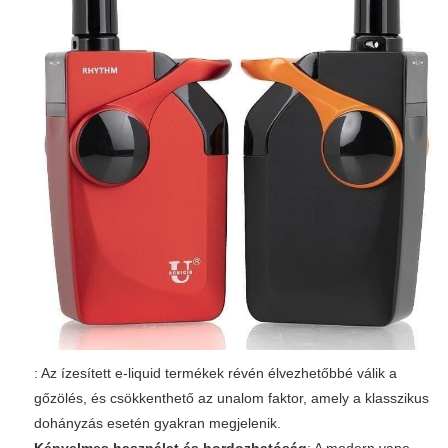
: Az ízesített e-liquid termékek révén élvezhetőbbé válik a
gőzölés, és csökkenthető az unalom faktor, amely a klasszikus
dohányzás esetén gyakran megjelenik.