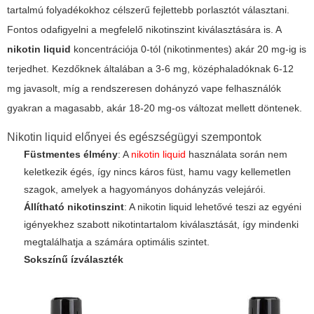
tartalmú folyadékokhoz célszerű fejlettebb porlasztót választani.
Fontos odafigyelni a megfelelő nikotinszint kiválasztására is. A
nikotin liquid
koncentrációja 0-tól (nikotinmentes) akár 20 mg-ig is
terjedhet. Kezdőknek általában a 3-6 mg, középhaladóknak 6-12
mg javasolt, míg a rendszeresen dohányzó vape felhasználók
gyakran a magasabb, akár 18-20 mg-os változat mellett döntenek.
Nikotin liquid előnyei és egészségügyi szempontok
Füstmentes élmény
: A
nikotin liquid
használata során nem
keletkezik égés, így nincs káros füst, hamu vagy kellemetlen
szagok, amelyek a hagyományos dohányzás velejárói.
Állítható nikotinszint
: A nikotin liquid lehetővé teszi az egyéni
igényekhez szabott nikotintartalom kiválasztását, így mindenki
megtalálhatja a számára optimális szintet.
Sokszínű ízválaszték