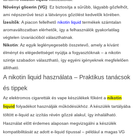
Növényi glicerin (VG)
: Ez biztosítja a sűrűbb, lágyabb gőzfelhőt,
ami népszerűvé teszi a látványos gőzölést kedvelők körében.
Ízesítők
: A piacon fellelhető
nikotin liquid
termékek számtalan
aromaváltozatban elérhetők, így a felhasználók gyakorlatilag
végtelen ízvariációból választhatnak.
Nikotin
: Az egyik leglényegesebb összetevő, amely a kívánt
élményt és elégedettséget nyújtja a fogyasztóknak – a nikotin
szintje szabadon választható, így egyéni igényeknek megfelelően
állítható.
A nikotin liquid használata – Praktikus tanácsok
és tippek
Az elektromos cigaretták és vape készülékek főként a
nikotin
liquid
folyadékot használják működésükhöz. A készülék tartályába
töltött e-liquid az izzítás révén gőzzé alakul, így inhalálható.
Használat előtt érdemes alaposan megvizsgálni a készülék
kompatibilitását az adott e-liquid típussal – például a magas VG