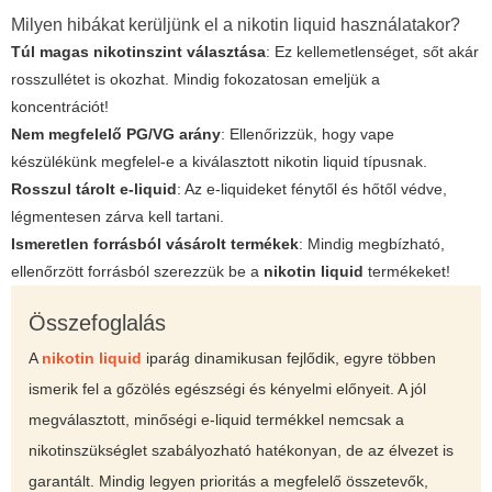
Milyen hibákat kerüljünk el a nikotin liquid használatakor?
Túl magas nikotinszint választása
: Ez kellemetlenséget, sőt akár
rosszullétet is okozhat. Mindig fokozatosan emeljük a
koncentrációt!
Nem megfelelő PG/VG arány
: Ellenőrizzük, hogy vape
készülékünk megfelel-e a kiválasztott nikotin liquid típusnak.
Rosszul tárolt e-liquid
: Az e-liquideket fénytől és hőtől védve,
légmentesen zárva kell tartani.
Ismeretlen forrásból vásárolt termékek
: Mindig megbízható,
ellenőrzött forrásból szerezzük be a
nikotin liquid
termékeket!
Összefoglalás
A
nikotin liquid
iparág dinamikusan fejlődik, egyre többen
ismerik fel a gőzölés egészségi és kényelmi előnyeit. A jól
megválasztott, minőségi e-liquid termékkel nemcsak a
nikotinszükséglet szabályozható hatékonyan, de az élvezet is
garantált. Mindig legyen prioritás a megfelelő összetevők,