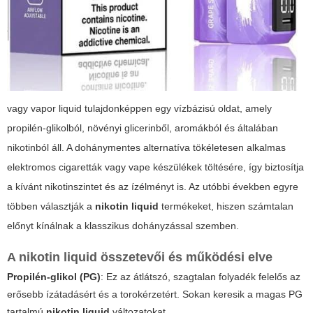
vagy vapor liquid tulajdonképpen egy vízbázisú oldat, amely
propilén-glikolból, növényi glicerinből, aromákból és általában
nikotinból áll. A dohánymentes alternatíva tökéletesen alkalmas
elektromos cigaretták vagy vape készülékek töltésére, így biztosítja
a kívánt nikotinszintet és az ízélményt is. Az utóbbi években egyre
többen választják a
nikotin liquid
termékeket, hiszen számtalan
előnyt kínálnak a klasszikus dohányzással szemben.
A nikotin liquid összetevői és működési elve
Propilén-glikol (PG)
: Ez az átlátszó, szagtalan folyadék felelős az
erősebb ízátadásért és a torokérzetért. Sokan keresik a magas PG
tartalmú
nikotin liquid
változatokat.