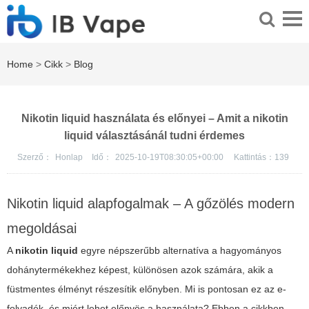
Home
>
Cikk
>
Blog
Nikotin liquid használata és előnyei – Amit a nikotin
liquid választásánál tudni érdemes
Szerző：
Honlap
Idő：
2025-10-19T08:30:05+00:00
Kattintás：
139
Nikotin liquid alapfogalmak – A gőzölés modern
megoldásai
A
nikotin liquid
egyre népszerűbb alternatíva a hagyományos
dohánytermékekhez képest, különösen azok számára, akik a
füstmentes élményt részesítik előnyben. Mi is pontosan ez az e-
folyadék, és miért lehet előnyös a használata? Ebben a cikkben