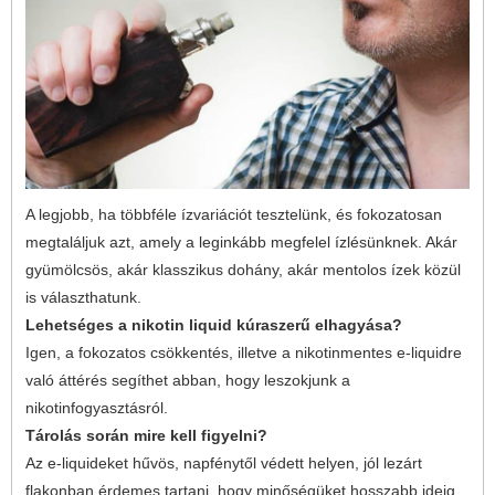
A legjobb, ha többféle ízvariációt tesztelünk, és fokozatosan
megtaláljuk azt, amely a leginkább megfelel ízlésünknek. Akár
gyümölcsös, akár klasszikus dohány, akár mentolos ízek közül
is választhatunk.
Lehetséges a nikotin liquid kúraszerű elhagyása?
Igen, a fokozatos csökkentés, illetve a nikotinmentes e-liquidre
való áttérés segíthet abban, hogy leszokjunk a
nikotinfogyasztásról.
Tárolás során mire kell figyelni?
Az e-liquideket hűvös, napfénytől védett helyen, jól lezárt
flakonban érdemes tartani, hogy minőségüket hosszabb ideig