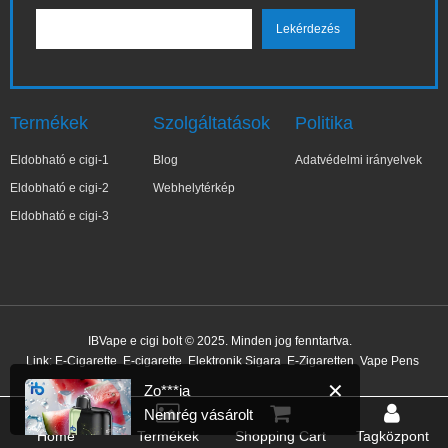
Termékek
Szolgáltatások
Politika
Eldobható e cigi-1
Blog
Adatvédelmi irányelvek
Eldobható e cigi-2
Webhelytérkép
Eldobható e cigi-3
✕
Zo***ia
IBVape e cigi bolt © 2025. Minden jog fenntartva.
Nemrég vásárolt
Link:
E-Cigarette
E-cigarette
Elektronik Sigara
E-Zigaretten
Vape Pens
15 perccel ezelőtt
Home
Termékek
Shopping Cart
Tagközpont