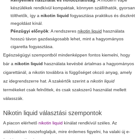
Kényelmes használat és hordozhatóság
: A modern vape
készülékek rendkívül kompaktak, könnyen szállíthatók, gyorsan
tölthetők, így a
nikotin liquid
fogyasztása praktikus és diszkrét
megoldást kínál.
Pénzügyi előnyök
: A rendszeres
nikotin liquid
használata
hosszú távon gazdaságosabb lehet, mint a hagyományos
cigaretta fogyasztása.
Egészségügyi szempontból mindenképpen fontos kiemelni, hogy
bár a
nikotin liquid
használata kevésbé ártalmas a hagyományos
cigarettánál, a nikotin továbbra is függőséget okozó anyag, amely
az idegrendszerre hat. A szakértők szerint a
nikotin liquid
termékeket csak felnőttek, és csak szakszerű használat mellett
válasszák.
Nikotin liquid választási szempontok
A piacon elérhető
nikotin liquid
kínálat rendkívül széles. Az
alábbiakban összefoglaljuk, mire érdemes figyelni, ha valaki új e-