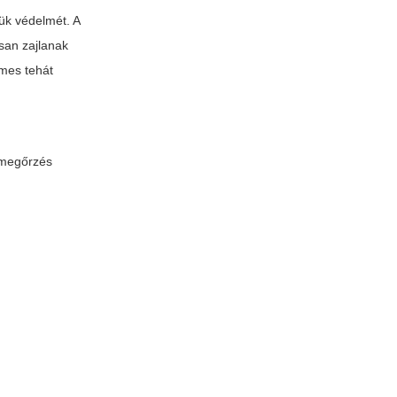
ük védelmét. A
osan zajlanak
emes tehát
gmegőrzés