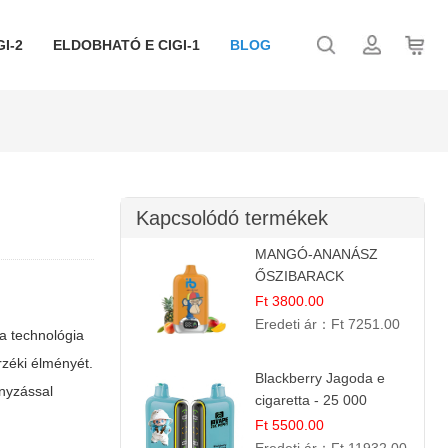
I-2
ELDOBHATÓ E CIGI-1
BLOG
Kapcsolódó termékek
MANGÓ-ANANÁSZ
ŐSZIBARACK
elektromos cigi – 12
Ft 3800.00
000 befújás
Eredeti ár：
Ft 7251.00
 a technológia
rzéki élményét.
Blackberry Jagoda e
nyzással
cigaretta - 25 000
szívás
Ft 5500.00