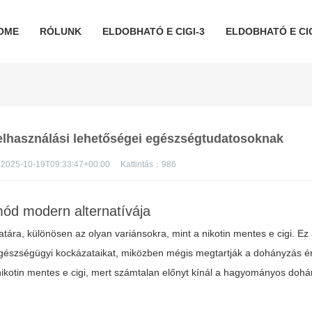
OME
RÓLUNK
ELDOBHATÓ E CIGI-3
ELDOBHATÓ E CIG
 felhasználási lehetőségei egészségtudatosoknak
2025-10-19T09:33:47+00:00
Kattintás：
986
mód modern alternatívája
latára, különösen az olyan variánsokra, mint a
nikotin mentes e cigi
. Ez
 egészségügyi kockázataikat, miközben mégis megtartják a dohányzás é
nikotin mentes e cigi
, mert számtalan előnyt kínál a hagyományos dohá