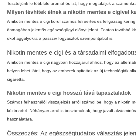
Teszteljünk le többféle aromát és ízt, hogy megtaláljuk a számunkr
Milyen tévhitek élnek a nikotin mentes e cigivel 
A
nikotin mentes e cigi
körül számos félreértés és féligazság kering
önmagában jelentős egészségügyi előnyt jelent. Fontos továbbá k
okot aggályokra a passzív fogyasztók szempontjából is.
Nikotin mentes e cigi és a társadalmi elfogadot
A
nikotin mentes e cigi
nagyban hozzájárul ahhoz, hogy az alternatí
helyen lehet látni, hogy az emberek nyitottak az új technológiák
cigaretta.
Nikotin mentes e cigi hosszú távú tapasztalatok
Számos felhasználói visszajelzés arról számol be, hogy a
nikotin m
közérzetet. Néhányan arról is beszámolnak, hogy javult alvásminősé
használatára.
Összegzés: Az egészségtudatos választás jele