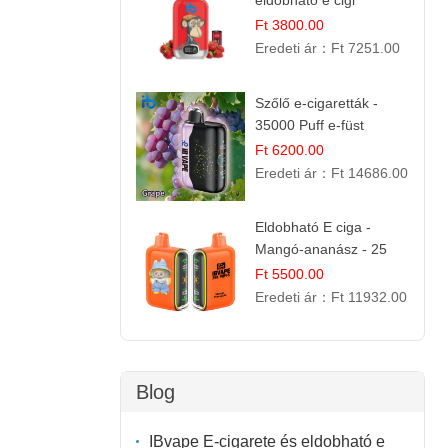
eldobható e cigi
Ft 3800.00
Eredeti ár：
Ft 7251.00
Szőlő e-cigaretták -
35000 Puff e-füst
Ft 6200.00
Eredeti ár：
Ft 14686.00
Eldobható E ciga -
Mangó-ananász - 25
000 befújás
Ft 5500.00
Eredeti ár：
Ft 11932.00
Blog
IBvape E-cigarete és eldobható e