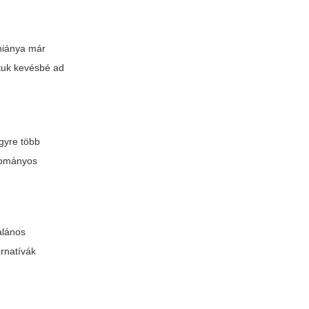
 hiánya már
tuk kevésbé ad
gyre több
gyományos
alános
ernatívák