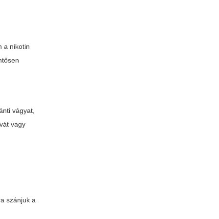
an a
nikotin
entősen
ánti vágyat,
ívát vagy
ra szánjuk a