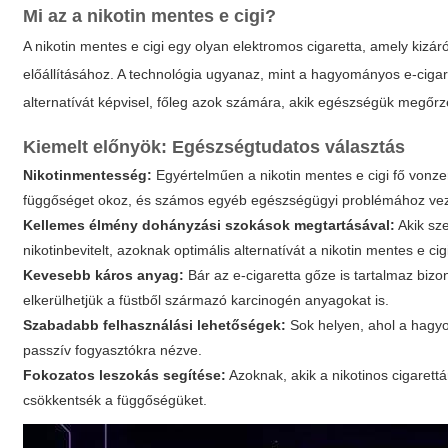
Mi az a nikotin mentes e cigi?
A
nikotin mentes e cigi
egy olyan elektromos cigaretta, amely kizáró
előállításához. A technológia ugyanaz, mint a hagyományos e-cigaret
alternatívát képvisel, főleg azok számára, akik egészségük megőrz
Kiemelt előnyök: Egészségtudatos választás
Nikotinmentesség:
Egyértelműen a
nikotin mentes e cigi
fő vonzer
függőséget okoz, és számos egyéb egészségügyi problémához ve
Kellemes élmény dohányzási szokások megtartásával:
Akik sze
nikotinbevitelt, azoknak optimális alternatívát a
nikotin mentes e cig
Kevesebb káros anyag:
Bár az e-cigaretta gőze is tartalmaz bizo
elkerülhetjük a füstből származó karcinogén anyagokat is.
Szabadabb felhasználási lehetőségek:
Sok helyen, ahol a hagyom
passzív fogyasztókra nézve.
Fokozatos leszokás segítése:
Azoknak, akik a nikotinos cigarettá
csökkentsék a függőségüket.