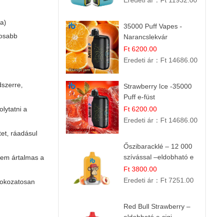
Eredeti ár：
Ft 11932.00
ra)
35000 Puff Vapes -
gosabb
Narancslekvár
Ft 6200.00
Eredeti ár：
Ft 14686.00
dszerre,
Strawberry Ice -35000
Puff e-füst
lytatni a
Ft 6200.00
Eredeti ár：
Ft 14686.00
tet, ráadásul
Őszibaracklé – 12 000
szívással –eldobható e
 nem ártalmas a
cigi
Ft 3800.00
Eredeti ár：
Ft 7251.00
 fokozatosan
Red Bull Strawberry –