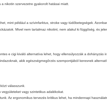
a nikotin szervezetre gyakorolt hatásai miatt.
et, mint például a szívinfarktus, stroke vagy tüdőbetegségek. Azonb
kázatok. Mivel nem tartalmaz nikotint, nem alakul ki függőség, és jel
entes e cigi
kiváló alternatíva lehet, hogy ellensúlyozzák a dohányzás ir
t mindazoknak, akik egészségmegőrzés szempontjából keresnek alternat
közt válasszunk.
n vegyületeket vagy szintetikus adalékokat.
atunk. Az ergonomikus tervezés kritikus lehet, ha mindennapi használat