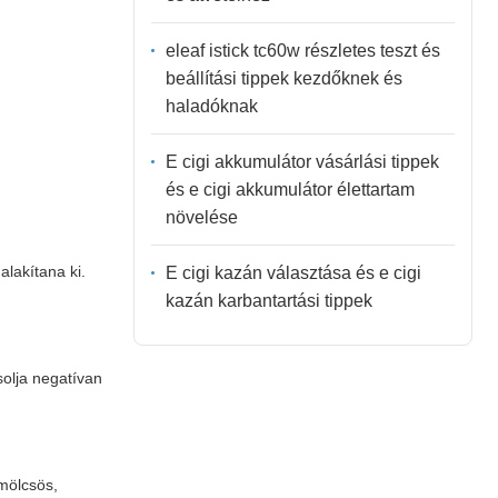
eleaf istick tc60w részletes teszt és
beállítási tippek kezdőknek és
haladóknak
E cigi akkumulátor vásárlási tippek
és e cigi akkumulátor élettartam
növelése
lakítana ki.
E cigi kazán választása és e cigi
kazán karbantartási tippek
olja negatívan
ümölcsös,