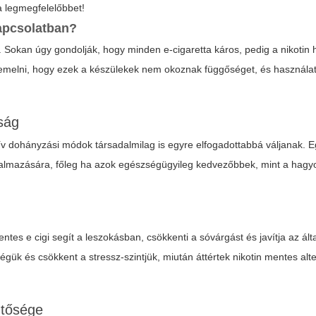
a legmegfelelőbbet!
kapcsolatban?
. Sokan úgy gondolják, hogy minden e-cigaretta káros, pedig a nikotin
iemelni, hogy ezek a készülekek nem okoznak függőséget, és használa
tság
v dohányzási módok társadalmilag is egyre elfogadottabbá váljanak. E
 alkalmazására, főleg ha azok egészségügyileg kedvezőbbek, mint a ha
entes e cigi
segít a leszokásban, csökkenti a sóvárgást és javítja az ált
gük és csökkent a stressz-szintjük, miután áttértek nikotin mentes alt
ntősége