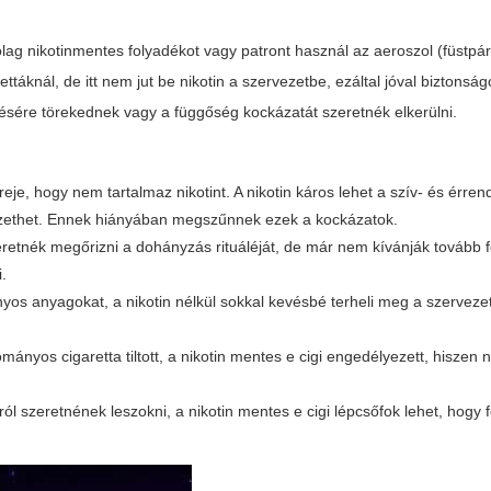
lag nikotinmentes folyadékot vagy patront használ az aeroszol (füstpá
táknál, de itt nem jut be nikotin a szervezetbe, ezáltal jóval biztonsá
ésére törekednek vagy a függőség kockázatát szeretnék elkerülni.
eje, hogy nem tartalmaz nikotint. A nikotin káros lehet a szív- és érren
zethet. Ennek hiányában megszűnnek ezek a kockázatok.
retnék megőrizni a dohányzás rituáléját, de már nem kívánják tovább fo
i
.
nyos anyagokat, a nikotin nélkül sokkal kevésbé terheli meg a szerveze
ányos cigaretta tiltott, a nikotin mentes e cigi engedélyezett, hiszen
ról szeretnének leszokni, a nikotin mentes e cigi lépcsőfok lehet, hogy