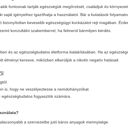
akik fontosnak tartják egészségük megőrzését, családjuk és környezet
 saját igényeihez igazíthatja a használatot. Bár a kutatások folyamat
erzió bizonyítottan kevesebb egészségügyi kockázatot rejt magában. Érd
zerint konzultálni szakemberrel, ha felmerül bármilyen kérdés.
sében és az egészségtudatos életforma kialakításában. Ha az egészsé
bott élményt keresve, miközben elkerüljük a nikotin negatív hatásait.
ől
gtól.
ken is, hogy ne veszélyeztesse a nemdohányzókat.
az egészségtudatos fogyasztók számára.
asználata?
l alacsonyabb a szervezetbe jutó káros anyagok mennyisége.