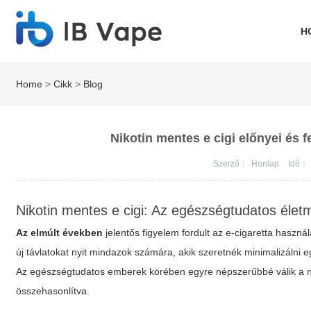
H
Home
>
Cikk
>
Blog
Nikotin mentes e cigi előnyei és
Szerző：
Honlap
Idő：
Nikotin mentes e cigi: Az egészségtudatos élet
Az elmúlt években
jelentős figyelem fordult az e-cigaretta haszná
új távlatokat nyit mindazok számára, akik szeretnék minimalizálni
Az egészségtudatos emberek körében egyre népszerűbbé válik a
összehasonlítva.