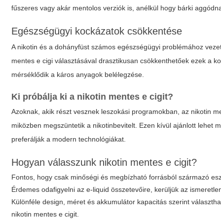
fűszeres vagy akár mentolos verziók is, anélkül hogy bárki aggódna 
Egészségügyi kockázatok csökkentése
A nikotin és a dohányfüst számos egészségügyi problémához vezeth
mentes e cigi
választásával drasztikusan csökkenthetőek ezek a koc
mérséklődik a káros anyagok belélegzése.
Ki próbálja ki a nikotin mentes e cigit?
Azoknak, akik részt vesznek leszokási programokban, az
nikotin m
miközben megszüntetik a nikotinbevitelt. Ezen kívül ajánlott lehe
preferálják a modern technológiákat.
Hogyan válasszunk nikotin mentes e cigit?
Fontos, hogy csak minőségi és megbízható forrásból származó esz
Érdemes odafigyelni az e-liquid összetevőire, kerüljük az ismeretle
Különféle design, méret és akkumulátor kapacitás szerint választh
nikotin mentes e cigit.