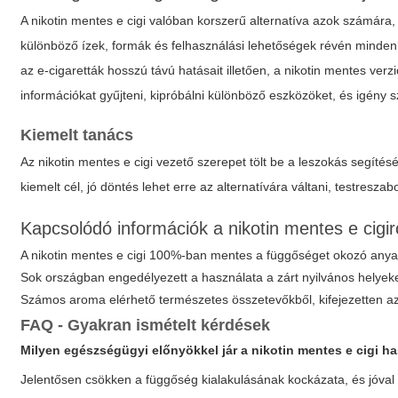
A
nikotin mentes e cigi
valóban korszerű alternatíva azok számára, 
különböző ízek, formák és felhasználási lehetőségek révén mindenki
az e-cigaretták hosszú távú hatásait illetően, a nikotin mentes v
információkat gyűjteni, kipróbálni különböző eszközöket, és igény s
Kiemelt tanács
Az
nikotin mentes e cigi
vezető szerepet tölt be a leszokás segíté
kiemelt cél, jó döntés lehet erre az alternatívára váltani, testresza
Kapcsolódó információk a nikotin mentes e cigir
A nikotin mentes e cigi 100%-ban mentes a függőséget okozó anya
Sok országban engedélyezett a használata a zárt nyilvános helye
Számos aroma elérhető természetes összetevőkből, kifejezetten 
FAQ - Gyakran ismételt kérdések
Milyen egészségügyi előnyökkel jár a nikotin mentes e cigi h
Jelentősen csökken a függőség kialakulásának kockázata, és jóva