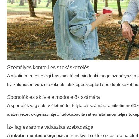
Személyes kontroll és szokáskezelés
A
nikotin mentes e cigi
használatával mindenki maga szabályozhatja
Ez különösen vonzó azoknak, akik egészségtudatos döntéseket h
Sportolók és aktív életmódot élők számára
A sportolók vagy aktív életmódot folytatók számára a nikotin mellő
a szervezet oxigénszintjét, tüdőkapacitását és általános teljesítők
Ízvilág és aroma választás szabadsága
A
nikotin mentes e cigi
piacán rendkívül sokféle íz és aroma elérh