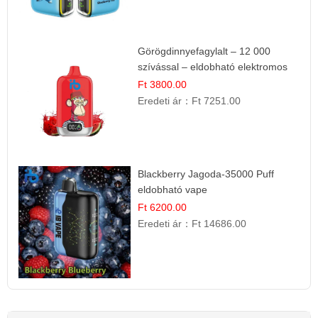
Görögdinnyefagylalt – 12 000
szívással – eldobható elektromos
cigi
Ft 3800.00
Eredeti ár：
Ft 7251.00
Blackberry Jagoda-35000 Puff
eldobható vape
Ft 6200.00
Eredeti ár：
Ft 14686.00