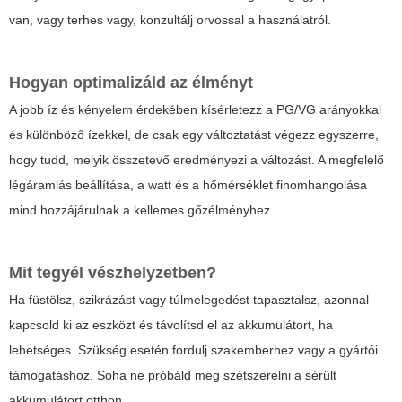
van, vagy terhes vagy, konzultálj orvossal a használatról.
Hogyan optimalizáld az élményt
A jobb íz és kényelem érdekében kísérletezz a PG/VG arányokkal
és különböző ízekkel, de csak egy változtatást végezz egyszerre,
hogy tudd, melyik összetevő eredményezi a változást. A megfelelő
légáramlás beállítása, a watt és a hőmérséklet finomhangolása
mind hozzájárulnak a kellemes gőzélményhez.
Mit tegyél vészhelyzetben?
Ha füstölsz, szikrázást vagy túlmelegedést tapasztalsz, azonnal
kapcsold ki az eszközt és távolítsd el az akkumulátort, ha
lehetséges. Szükség esetén fordulj szakemberhez vagy a gyártói
támogatáshoz. Soha ne próbáld meg szétszerelni a sérült
akkumulátort otthon.