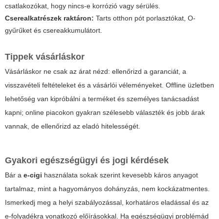
csatlakozókat, hogy nincs-e korrózió vagy sérülés.
Cserealkatrészek raktáron:
Tarts otthon pót porlasztókat, O-
gyűrűket és csereakkumulátort.
Tippek vásárláskor
Vásárláskor ne csak az árat nézd: ellenőrizd a garanciát, a
visszavételi feltételeket és a vásárlói véleményeket. Offline üzletben
lehetőség van kipróbálni a terméket és személyes tanácsadást
kapni; online piacokon gyakran szélesebb választék és jobb árak
vannak, de ellenőrizd az eladó hitelességét.
Gyakori egészségügyi és jogi kérdések
Bár a
e-cigi
használata sokak szerint kevesebb káros anyagot
tartalmaz, mint a hagyományos dohányzás, nem kockázatmentes.
Ismerkedj meg a helyi szabályozással, korhatáros eladással és az
e-folyadékra vonatkozó előírásokkal. Ha egészségügyi problémád