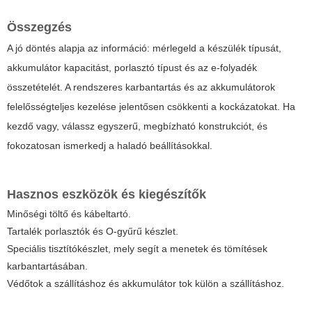
Összegzés
A jó döntés alapja az információ: mérlegeld a készülék típusát,
akkumulátor kapacitást, porlasztó típust és az e-folyadék
összetételét. A rendszeres karbantartás és az akkumulátorok
felelősségteljes kezelése jelentősen csökkenti a kockázatokat. Ha
kezdő vagy, válassz egyszerű, megbízható konstrukciót, és
fokozatosan ismerkedj a haladó beállításokkal.
Hasznos eszközök és kiegészítők
Minőségi töltő és kábeltartó.
Tartalék porlasztók és O-gyűrű készlet.
Speciális tisztítókészlet, mely segít a menetek és tömítések
karbantartásában.
Védőtok a szállításhoz és akkumulátor tok külön a szállításhoz.