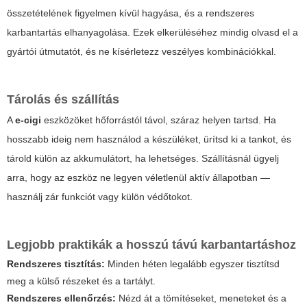
összetételének figyelmen kívül hagyása, és a rendszeres
karbantartás elhanyagolása. Ezek elkerüléséhez mindig olvasd el a
gyártói útmutatót, és ne kísérletezz veszélyes kombinációkkal.
Tárolás és szállítás
A
e-cigi
eszközöket hőforrástól távol, száraz helyen tartsd. Ha
hosszabb ideig nem használod a készüléket, ürítsd ki a tankot, és
tárold külön az akkumulátort, ha lehetséges. Szállításnál ügyelj
arra, hogy az eszköz ne legyen véletlenül aktív állapotban —
használj zár funkciót vagy külön védőtokot.
Legjobb praktikák a hosszú távú karbantartáshoz
Rendszeres tisztítás:
Minden héten legalább egyszer tisztítsd
meg a külső részeket és a tartályt.
Rendszeres ellenőrzés:
Nézd át a tömítéseket, meneteket és a