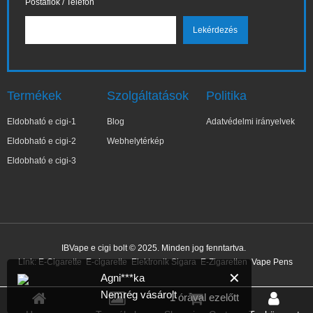
Postafiók / Telefon
Termékek
Szolgáltatások
Politika
Eldobható e cigi-1
Blog
Adatvédelmi irányelvek
Eldobható e cigi-2
Webhelytérkép
Eldobható e cigi-3
IBVape e cigi bolt © 2025. Minden jog fenntartva.
Link:
E-Cigarette
E-cigarette
Elektronik Sigara
E-Zigaretten
Vape Pens
✕
Agni***ka
Nemrég vásárolt
1 órával ezelőtt