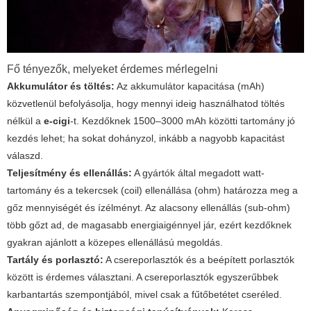
Fő tényezők, melyeket érdemes mérlegelni
Akkumulátor és töltés:
Az akkumulátor kapacitása (mAh)
közvetlenül befolyásolja, hogy mennyi ideig használhatod töltés
nélkül a
e-cigi
-t. Kezdőknek 1500–3000 mAh közötti tartomány jó
kezdés lehet; ha sokat dohányzol, inkább a nagyobb kapacitást
válaszd.
Teljesítmény és ellenállás:
A gyártók által megadott watt-
tartomány és a tekercsek (coil) ellenállása (ohm) határozza meg a
gőz mennyiségét és ízélményt. Az alacsony ellenállás (sub-ohm)
több gőzt ad, de magasabb energiaigénnyel jár, ezért kezdőknek
gyakran ajánlott a közepes ellenállású megoldás.
Tartály és porlasztó:
A csereporlasztók és a beépített porlasztók
között is érdemes választani. A csereporlasztók egyszerűbbek
karbantartás szempontjából, mivel csak a fűtőbetétet cseréled.