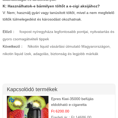
K: Használhatok-e bármilyen töltőt a
e-cigi
aksijához?
V: Nem; használj gyári vagy tanúsított töltőt, mivel a nem megfelelő
töltők túlmelegedést és károsodást okozhatnak.
Előző：
foxpost nyíregyháza legfontosabb pontjai, nyitvatartás és
gyors csomagátvételi tippek
Következő：
Nikotin liquid vásárlási útmutató Magyarországon,
nikotin liquid ízek, adagolás, biztonság és legjobb márkák
Kapcsolódó termékek
Epres Kiwi-35000 befújás
eldobható e-cigaretta
Ft 6200.00
Eredeti ár：
Ft 14686.00