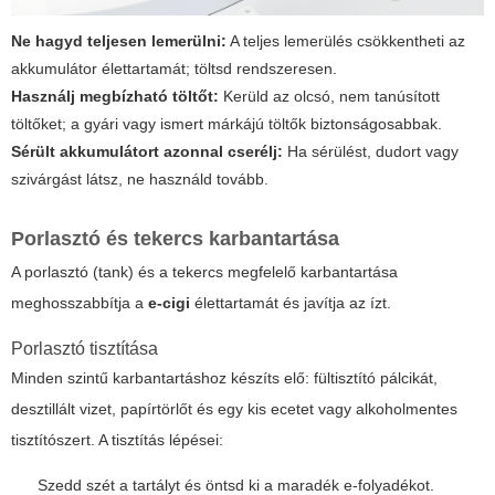
Ne hagyd teljesen lemerülni:
A teljes lemerülés csökkentheti az
akkumulátor élettartamát; töltsd rendszeresen.
Használj megbízható töltőt:
Kerüld az olcsó, nem tanúsított
töltőket; a gyári vagy ismert márkájú töltők biztonságosabbak.
Sérült akkumulátort azonnal cserélj:
Ha sérülést, dudort vagy
szivárgást látsz, ne használd tovább.
Porlasztó és tekercs karbantartása
A porlasztó (tank) és a tekercs megfelelő karbantartása
meghosszabbítja a
e-cigi
élettartamát és javítja az ízt.
Porlasztó tisztítása
Minden szintű karbantartáshoz készíts elő: fültisztító pálcikát,
desztillált vizet, papírtörlőt és egy kis ecetet vagy alkoholmentes
tisztítószert. A tisztítás lépései:
Szedd szét a tartályt és öntsd ki a maradék e-folyadékot.