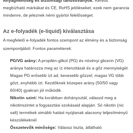
Anyagminőség és biztonsági tanúsítványok:
Keress
megbízható márkákat és CE, RoHS jelöléseket; ezek nem garancia
mindenre, de jeleznek némi gyártói felelősséget.
Az e-folyadék (e-liquid) kiválasztása
A megfelelő e-folyadék fontos szempont az élmény és a biztonság
szempontjából. Fontos paraméterek:
PG/VG arány:
A propilén-glikol (PG) és növényi glicerin (VG)
aránya határozza meg az íz intenzitását és a gőz mennyiségét.
Magas PG erősebb ízt ad, kevesebb gőzzel; magas VG több
gőzt, enyhébb ízt. Kezdőknek közepes arány (50/50 vagy
60/40) gyakran jól működik.
Nikotin szint:
Ha korábban dohányoztál, válaszd meg a
nikotinszintet a fogyasztási szokásaid alapján. Só nikotin (nic
salt) termékek simább hatást nyújtanak alacsony teljesítményű
készülékeknél.
Összetevők minősége:
Válassz tiszta, átlátható