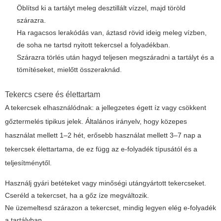
Öblítsd ki a tartályt meleg desztillált vízzel, majd töröld
szárazra.
Ha ragacsos lerakódás van, áztasd rövid ideig meleg vízben,
de soha ne tartsd nyitott tekercsel a folyadékban.
Szárazra törlés után hagyd teljesen megszáradni a tartályt és a
tömítéseket, mielőtt összeraknád.
Tekercs csere és élettartam
A tekercsek elhasználódnak: a jellegzetes égett íz vagy csökkent
gőztermelés tipikus jelek. Általános irányelv, hogy közepes
használat mellett 1–2 hét, erősebb használat mellett 3–7 nap a
tekercsek élettartama, de ez függ az e-folyadék típusától és a
teljesítménytől.
Használj gyári betéteket vagy minőségi utángyártott tekercseket.
Cseréld a tekercset, ha a gőz íze megváltozik.
Ne üzemeltesd szárazon a tekercset, mindig legyen elég e-folyadék
a tartályban.