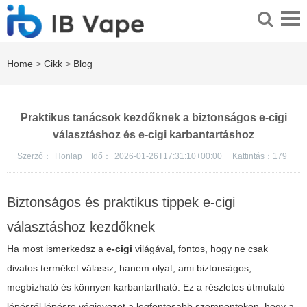
Home
>
Cikk
>
Blog
Praktikus tanácsok kezdőknek a biztonságos e-cigi
választáshoz és e-cigi karbantartáshoz
Szerző：
Honlap
Idő：
2026-01-26T17:31:10+00:00
Kattintás：
179
Biztonságos és praktikus tippek e-cigi
választáshoz kezdőknek
Ha most ismerkedsz a
e-cigi
világával, fontos, hogy ne csak
divatos terméket válassz, hanem olyat, ami biztonságos,
megbízható és könnyen karbantartható. Ez a részletes útmutató
lépésről lépésre végigvezet a legfontosabb szempontokon, hogy a