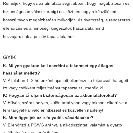
Reméljük, hogy ez az útmutató segít abban, hogy magabiztosan és
biztonságosan válassz
e-cigi
eszközt, és hogy a készüléked
hosszú távon megbízhatóan működjön. Az óvatosság, a rendszeres
ellenőrzés és a minőségi kiegészítők használata mind
hozzájárulnak a pozitív tapasztalathoz.
GYIK
K: Milyen gyakran kell cserélni a tekercset egy átlagos
használat mellett?
V: Általában 1–2 hétenként ajánlott ellenőrizni a tekercset; ha égett
ízt vagy csökkent teljesítményt tapasztalsz, cseréld ki.
K: Hogyan tároljam biztonságosan az akkumulátorokat?
V: Hűvös, száraz helyen, külön tartályban vagy tokban, elkerülve a
fém tárgyakkal való érintkezést és közvetlen napfényt.
K: Mire figyeljek az e-folyadék vásárlásakor?
V: Ellenőrizd a PG/VG arányt, a nikotinszintet, valamint a gyártó
átláthatóságát és tanúsítványait.