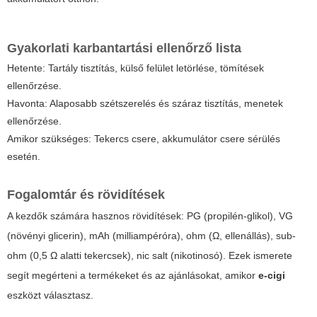
Gyakorlati karbantartási ellenőrző lista
Hetente: Tartály tisztítás, külső felület letörlése, tömítések
ellenőrzése.
Havonta: Alaposabb szétszerelés és száraz tisztítás, menetek
ellenőrzése.
Amikor szükséges: Tekercs csere, akkumulátor csere sérülés
esetén.
Fogalomtár és rövidítések
A kezdők számára hasznos rövidítések: PG (propilén-glikol), VG
(növényi glicerin), mAh (milliampéróra), ohm (Ω, ellenállás), sub-
ohm (0,5 Ω alatti tekercsek), nic salt (nikotinosó). Ezek ismerete
segít megérteni a termékeket és az ajánlásokat, amikor
e-cigi
eszközt választasz.